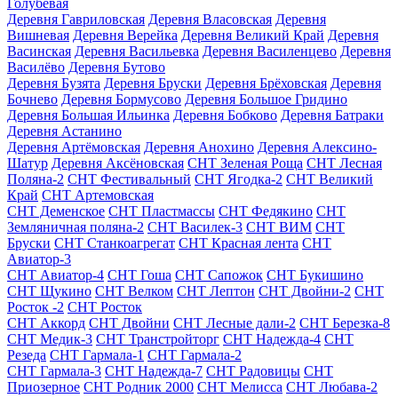
Голубевая
Деревня Гавриловская
Деревня Власовская
Деревня
Вишневая
Деревня Верейка
Деревня Великий Край
Деревня
Васинская
Деревня Васильевка
Деревня Василенцево
Деревня
Василёво
Деревня Бутово
Деревня Бузята
Деревня Бруски
Деревня Брёховская
Деревня
Бочнево
Деревня Бормусово
Деревня Большое Гридино
Деревня Большая Ильинка
Деревня Бобково
Деревня Батраки
Деревня Астанино
Деревня Артёмовская
Деревня Анохино
Деревня Алексино-
Шатур
Деревня Аксёновская
СНТ Зеленая Роща
СНТ Лесная
Поляна-2
СНТ Фестивальный
СНТ Ягодка-2
СНТ Великий
Край
СНТ Артемовская
СНТ Деменское
СНТ Пластмассы
СНТ Федякино
СНТ
Земляничная поляна-2
СНТ Василек-3
СНТ ВИМ
СНТ
Бруски
СНТ Станкоагрегат
СНТ Красная лента
СНТ
Авиатор-3
СНТ Авиатор-4
СНТ Гоша
СНТ Сапожок
СНТ Букишино
СНТ Щукино
СНТ Велком
СНТ Лептон
СНТ Двойни-2
СНТ
Росток -2
СНТ Росток
СНТ Аккорд
СНТ Двойни
СНТ Лесные дали-2
СНТ Березка-8
СНТ Медик-3
СНТ Транстройторг
СНТ Надежда-4
СНТ
Резеда
СНТ Гармала-1
СНТ Гармала-2
СНТ Гармала-3
СНТ Надежда-7
СНТ Радовицы
СНТ
Приозерное
СНТ Родник 2000
СНТ Мелисса
СНТ Любава-2