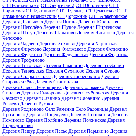
СТ Великий край
СТ Энергетик-2
СТ Юбилейное
СНТ
Ларинская
СТ Букишино
СНТ Гуслица
СТ Деменское
СНТ
Измайлово п.Рязановский
СТ Дорожник
СНТ Алферовское
Деревня Драньково
Деревня Янино
Деревня Юринская
Деревня Щеголёво
Деревня Шувое
Деревня Ширяевская
Деревня Шатур
Деревня Шалахово
Деревня Чигарово
Деревня
Чёлохово
Деревня Чадлево
Деревня Хохлево
Деревня Харинская
Деревня Фирстово
Деревня Фильчаково
Деревня Фетюхино
Деревня Федякино
Деревня Федуловская
Деревня Федотиха
Деревня Трофимово
Деревня Титовская
Деревня Тимшино
Деревня Теребёнки
Деревня Таняевская
Деревня Суханово
Деревня Сурово
Деревня Старый Спасс
Деревня Староерохино
Деревня
Старовасилёво
Деревня Станинская
Деревня Спасс-Леоновщина
Деревня Соломаево
Деревня
Синевая
Деревня Сидоровка
Деревня Семёновская
Деревня
Сазоново
Деревня Саввино
Деревня Сабанино
Деревня
Рыжево
Деревня Русаки
Деревня Родионово
Село Раменки
Село Радовицы
Деревня
Прохорово
Деревня Поцелуево
Деревня Поповская
Деревня
Поминово
Деревня Полбино
Деревня Пожинская
Деревня
Подрядниково
Деревня Пешур
Деревня Песье
Деревня Парыкино
Деревня