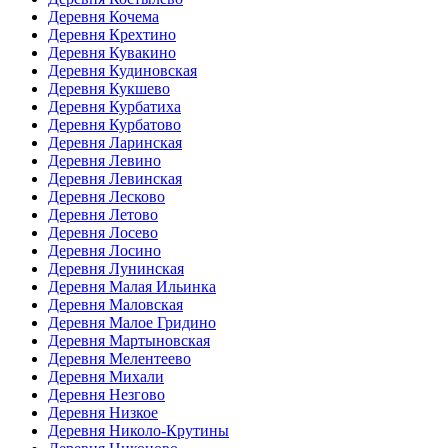
Деревня Кочема
Деревня Крехтино
Деревня Кувакино
Деревня Кудиновская
Деревня Кукшево
Деревня Курбатиха
Деревня Курбатово
Деревня Ларинская
Деревня Левино
Деревня Левинская
Деревня Лесково
Деревня Летово
Деревня Лосево
Деревня Лосино
Деревня Лунинская
Деревня Малая Ильинка
Деревня Маловская
Деревня Малое Гридино
Деревня Мартыновская
Деревня Мелентеево
Деревня Михали
Деревня Незгово
Деревня Низкое
Деревня Николо-Крутины