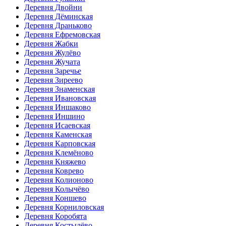
Деревня Двойни
Деревня Дёминская
Деревня Драньково
Деревня Ефремовская
Деревня Жабки
Деревня Жулёво
Деревня Жучата
Деревня Заречье
Деревня Зиреево
Деревня Знаменская
Деревня Ивановская
Деревня Иншаково
Деревня Иншино
Деревня Исаевская
Деревня Каменская
Деревня Карповская
Деревня Клемёново
Деревня Княжево
Деревня Коврево
Деревня Колионово
Деревня Колычёво
Деревня Коншево
Деревня Корниловская
Деревня Коробята
Деревня Костылёво