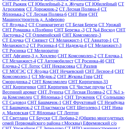
СНТ Рыжик
СТ Юбилейный-2 д. Жучата
СТ Юбилейный
СТ
Агрохимик
СТ Дорожник-2
СТ Лесная Поляна-4
СТ
Яблонька-2
СТ Лесная Поляна-6
СНТ Вим
СНТ
Машиностроитель д. Алферово
СТ Ягодка-2
СТ Станкоагрегат
СТ Белая Береза
СТ Урожай
СНТ Ромашка д.Полбино
СНТ Березка -3
СТ №4 Восход
СНТ
Ласточка-2
СТ Олимпийский
СНТ Комсомолец-3
СТ Елочка
СТ Связист
СТ Меланжист-1
СТ Авиатор-1
СТ
Меланжист-2
СТ Росинка-4
СТ Надежда-4
СТ Меланжист-3
СТ Росинка
СТ Мелиоратор
СНТ Афганец-3 д. Хохлево
СНТ Комсомолец-2
СТ Елочка-1
СТ Меланжист-4
СТ Автомобилист
СТ Росинка-4б
СНТ
Елочка-2
СТ Лотос
СНТ Некрасовка
СТ Разлив
СТ МОГЭС
СТ Ягодка
СНТ Нечаевский
СНТ Лесное-4
СНТ
Комсомолец-1
СТ Медик-2
СНТ Жукова Гора
СНТ
Смородинка-2
СНТ Комсомолец
СНТ Кирпичики-33
СНТ Кирпичики
СНТ Кирпичик
СТ Чистые пруды
СТ
Весенний аромат
СНТ Луниха
СТ Лесная Поляна-2
СТ №1 з-
да Комсомолец
СТ Яблонька-1
СНТ Труженик
СТ Солнышко
СТ Садовод
СНТ Башмачок-1
СНТ Фруктовый
СТ Незабудка
СТ Башмачок-2
СТ Пластмассы
СНТ Щеголево-1
СНТ Нива
д. Маловская
СТ Яблонька
СТ Лептон
СТ Светлана
СТ Бруски
СТ Любава-2 (Общево многодетных
семей Первомайского района г.Москвы) Ефремовский с/о
СНТ Урожайное
СТ Зернышко
СТ НПО машиностроения г.