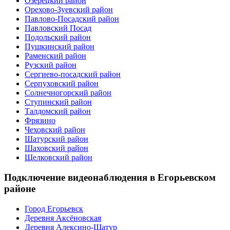
Озерецкий район
Орехово-Зуевский район
Павлово-Посадский район
Павловский Посад
Подольский район
Пушкинский район
Раменский район
Рузский район
Сергиево-посадский район
Серпуховский район
Солнечногорский район
Ступинский район
Талдомский район
Фрязино
Чеховский район
Шатурский район
Шаховский район
Щелковский район
Подключение видеонаблюдения в Егорьевском
районе
Город Егорьевск
Деревня Аксёновская
Деревня Алексино-Шатур