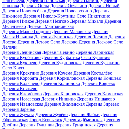
Пантелеево
Деревня Пановская
Деревня Панино
Деревня
Павлова
Деревня Орлы
Деревня Овчагино
Деревня Новый
Деревня Новопосёлки
Деревня Новоерохино
Деревня
Никоново
Деревня Николо-Крутины
Село Никиткино
Деревня Низкое
Деревня Незгово
Деревня Михали
Деревня
Мелентеево
Деревня Мартыновская
Деревня Малое Гридино
Деревня Маловская
Деревня
Малая Ильинка
Деревня Лунинская
Деревня Лосино
Деревня
Лосево
Деревня Летово
Село Лесково
Деревня Лесково
Село
Лелечи
Деревня Левинская
Деревня Левино
Деревня Ларинская
Деревня Курбатово
Деревня Курбатиха
Село Куплиям
Деревня Кукшево
Деревня Кудиновская
Деревня Кувакино
Село Круги
Деревня Крехтино
Деревня Кочема
Деревня Костылёво
Деревня Коробята
Деревня Корниловская
Деревня Коншево
Деревня Колычёво
Деревня Колионово
Деревня Коврево
Деревня Княжево
Деревня Клемёново
Деревня Карповская
Деревня Каменская
Деревня Исаевская
Деревня Иншино
Деревня Иншаково
Деревня Ивановская
Деревня Знаменская
Деревня Зиреево
Деревня Заречье
Деревня Жучата
Деревня Жулёво
Деревня Жабки
Деревня
Ефремовская
Город Егорьевск
Деревня Дёминская
Деревня
Двойни
Деревня Гулынки
Деревня Гридинская
Деревня