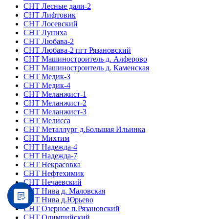
СНТ Лесные дали-2
СНТ Лифтовик
СНТ Лосевский
СНТ Луниха
СНТ Любава-2
СНТ Любава-2 пгт Рязановский
СНТ Машиностроитель д. Алферово
СНТ Машиностроитель д. Каменская
СНТ Медик-3
СНТ Медик-4
СНТ Меланжист-1
СНТ Меланжист-2
СНТ Меланжист-3
СНТ Мелисса
СНТ Металлург д.Большая Ильинка
СНТ Михтим
СНТ Надежда-4
СНТ Надежда-7
СНТ Некрасовка
СНТ Нефтехимик
СНТ Нечаевский
СНТ Нива д. Маловская
СНТ Нива д.Юрьево
СНТ Озерное п.Рязановский
СНТ Олимпийский