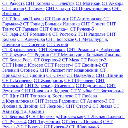
СТ Радость
СНТ Коралл
СТ Электра
СТ Могикан
СТ Аккорд
СТ Сигнал
СТ Гамма
СНТ Силуэт
СТ Проектировщик
СНТ
Эмитрон
СНТ Зеленая Поляна
СТ Гиацинт
СТ Артемовское
СТ
Гармала-2
СТ Гоша д Большая Ильинка
СНТ Соната
СНТ
Тонус
СТ Гармала
СНТ Фиалка-4
СТ Ручеек-5
СТ Заря-2
СТ Ромашка-6
СТ Росток-2
ТСН Раздолье
СНТ
Кельма
СТ Аленушка
СНТ Боярское
СТ Металлург д.
Починки
СТ Сосенки
СТ Лесной
СТ Красная лента
СНТ Бережок
СНТ Ромашка д. Алферово
СТ Изумруд
СТ Родник
СНТ Металлург д.Большая Ильинка
СТ Белые Росы
СТ Озерное-2
СТ Маяк
СТ Рассвет-3
СНТ Нива д.Юрьево
СНТ Рассвет-4
СТ Двойни-2
СТ
Зеленый Огонек-2
СНТ Рассвет пгт Рязановский
СТ
Приволье
СТ Двойни
СТ Семья
СТ Надежда-3
СНТ Шинник
СНТ Лазаревка
СТ Жаворонок
СНТ Щеголево
СНТ
Лосевский
СНТ Заречье д.Исаевская
СТ Родничок-2
СНТ
Реутовец
СНТ Полянка д.Чадлево
СТ Улыбка
СТ Звездочка-2
СТ Щит
СНТ Тополек д. Костылево
СТ Любава
д.Корниловская
СНТ Звезда Радовицы
СТ Авиатор-3
СТ
Любава д. Двойни
СТ Лесное-3
СНТ Старт-2
СТ Звезда
СТ
Авиатор-4 д. Двойни
СТ Березка-8
СНТ Березка д.Ширяевская
СТ Лесная Поляна-5
СТ Ручеек-4
СНТ Труженник
СТ Лесная Поляна-3
СНТ
Ручеек-3
СТ Взлет-2
СТ Ручеек-2
СТ Яблонька-3