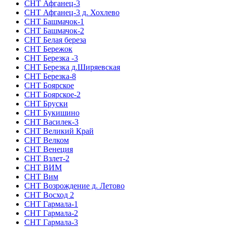
СНТ Афганец-3
СНТ Афганец-3 д. Хохлево
СНТ Башмачок-1
СНТ Башмачок-2
СНТ Белая береза
СНТ Бережок
СНТ Березка -3
СНТ Березка д.Ширяевская
СНТ Березка-8
СНТ Боярское
СНТ Боярское-2
СНТ Бруски
СНТ Букишино
СНТ Василек-3
СНТ Великий Край
СНТ Велком
СНТ Венеция
СНТ Взлет-2
СНТ ВИМ
СНТ Вим
СНТ Возрождение д. Летово
СНТ Восход 2
СНТ Гармала-1
СНТ Гармала-2
СНТ Гармала-3