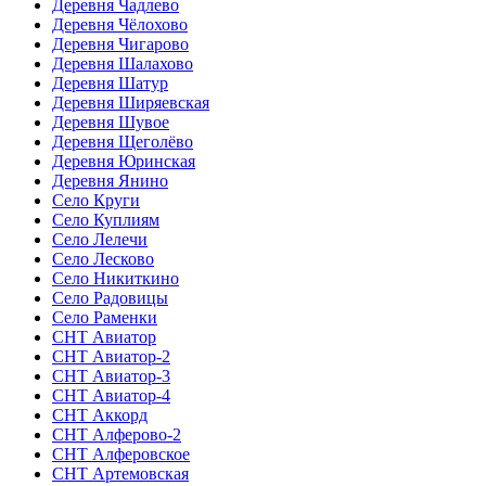
Деревня Чадлево
Деревня Чёлохово
Деревня Чигарово
Деревня Шалахово
Деревня Шатур
Деревня Ширяевская
Деревня Шувое
Деревня Щеголёво
Деревня Юринская
Деревня Янино
Село Круги
Село Куплиям
Село Лелечи
Село Лесково
Село Никиткино
Село Радовицы
Село Раменки
СНТ Авиатор
СНТ Авиатор-2
СНТ Авиатор-3
СНТ Авиатор-4
СНТ Аккорд
СНТ Алферово-2
СНТ Алферовское
СНТ Артемовская