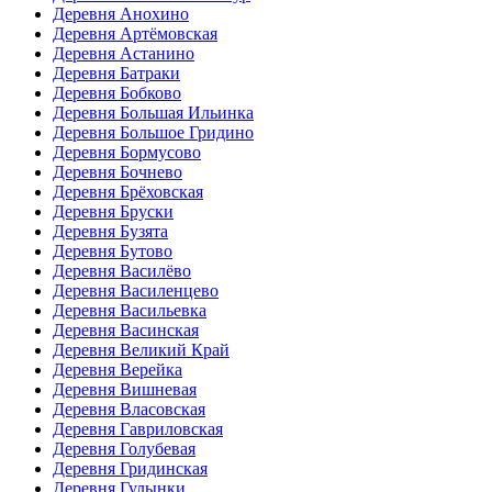
Деревня Анохино
Деревня Артёмовская
Деревня Астанино
Деревня Батраки
Деревня Бобково
Деревня Большая Ильинка
Деревня Большое Гридино
Деревня Бормусово
Деревня Бочнево
Деревня Брёховская
Деревня Бруски
Деревня Бузята
Деревня Бутово
Деревня Василёво
Деревня Василенцево
Деревня Васильевка
Деревня Васинская
Деревня Великий Край
Деревня Верейка
Деревня Вишневая
Деревня Власовская
Деревня Гавриловская
Деревня Голубевая
Деревня Гридинская
Деревня Гулынки