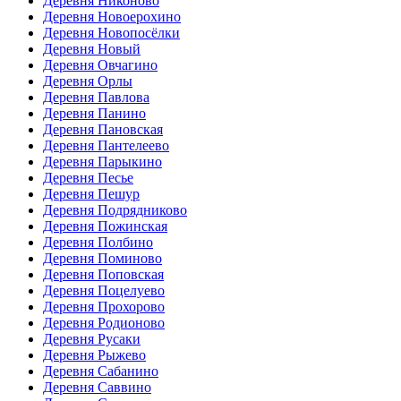
Деревня Никоново
Деревня Новоерохино
Деревня Новопосёлки
Деревня Новый
Деревня Овчагино
Деревня Орлы
Деревня Павлова
Деревня Панино
Деревня Пановская
Деревня Пантелеево
Деревня Парыкино
Деревня Песье
Деревня Пешур
Деревня Подрядниково
Деревня Пожинская
Деревня Полбино
Деревня Поминово
Деревня Поповская
Деревня Поцелуево
Деревня Прохорово
Деревня Родионово
Деревня Русаки
Деревня Рыжево
Деревня Сабанино
Деревня Саввино