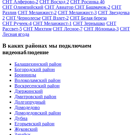
СНТ Алферово-2
СНТ Восход 2
СНТ Росинка 4б
СНТ Олимпийский
СНТ Авиатор
СНТ Башмачок-2
СНТ
Разлив
СНТ Меланжист-2
СНТ Меланжист-3
СНТ Звездочка
2
СНТ Чернолесье
СНТ Взлет-2
СНТ Белая береза
СНТ Ручеек-4
СНТ Меланжист-1
СНТ Зернышко
СНТ
Рассвет-5
СНТ Михтим
СНТ Лесное-7
СНТ Яблонька-3
СНТ
Лесная ягода
В каких районах мы подключаем
видеонаблюдение
Балашихинский район
Богородский район
Бронницы
Волоколамский район
Воскресенский район
Дзержинский
Дмитровский район
Долгопрудный
Домодедово
Домодедовский район
Дубна
Егорьевский район
Жуковский
Зарайск