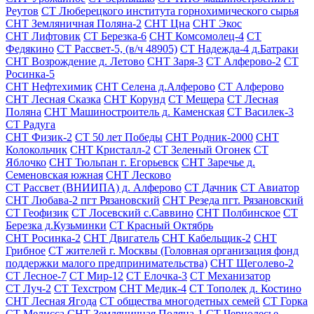
Реутов
СТ Люберецкого института горнохимического сырья
СНТ Земляничная Поляна-2
СНТ Цна
СНТ Экос
СНТ Лифтовик
СТ Березка-6
СНТ Комсомолец-4
СТ
Федякино
СТ Рассвет-5, (в/ч 48905)
СТ Надежда-4 д.Батраки
СНТ Возрождение д. Летово
СНТ Заря-3
СТ Алферово-2
СТ
Росинка-5
СНТ Нефтехимик
СНТ Селена д.Алферово
СТ Алферово
СНТ Лесная Сказка
СНТ Корунд
СТ Мещера
СТ Лесная
Поляна
СНТ Машиностроитель д. Каменская
СТ Василек-3
СТ Радуга
СНТ Физик-2
СТ 50 лет Победы
СНТ Родник-2000
СНТ
Колокольчик
СНТ Кристалл-2
СТ Зеленый Огонек
СТ
Яблочко
СНТ Тюльпан г. Егорьевск
СНТ Заречье д.
Семеновская южная
СНТ Лесково
СТ Рассвет (ВНИИПА) д. Алферово
СТ Дачник
СТ Авиатор
СНТ Любава-2 пгт Рязановский
СНТ Резеда пгт. Рязановский
СТ Геофизик
СТ Лосевский с.Саввино
СНТ Полбинское
СТ
Березка д.Кузьминки
СТ Красный Октябрь
СНТ Росинка-2
СНТ Двигатель
СНТ Кабельщик-2
СНТ
Грибное
СТ жителей г. Москвы (Головная организация фонд
поддержки малого предпринимательства)
СНТ Щеголево-2
СТ Лесное-7
СТ Мир-12
СТ Елочка-3
СТ Механизатор
СТ Луч-2
СТ Техстром
СНТ Медик-4
СТ Тополек д. Костино
СНТ Лесная Ягода
СТ общества многодетных семей
СТ Горка
СТ Мелисса
СНТ Земляничная Поляна-1
СТ Чернолесье