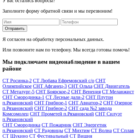
У вас остались вопросы?
Заполните форму обратной связи и мы перезвоним!
Отправить
Я согласен на обработку персональных данных.
Или позвоните нам по телефону. Мы всегда готовы помочь!
Мы подключаем видеонаблюдение в вашем
районе
СТ Росинка-2
СТ Любава Ефремовский с/о
СНТ
Олимпийское
СНТ Афганец-3
СНТ Ольха
СНТ Двиигатель
СТ Металург-5
СНТ Боярское-2
СНТ Венеция
СТ Меланжист
СНТ Смородинка-1
СТ Лесные дали-2
СНТ Плутон
п.Рязановский
СНТ Грибное-1
СНТ Авиатор-2
СНТ Озерное
п.Рязановский
СНТ Грибное-2
СНТ сада №2 завода
Комсомолец
СНТ Прометей п.Рязановский
СНТ Силуэт
п.Рязановский
СНТ Смородинка
СТ Пожарник
СНТ Энергетик
п.Рязановский
СТ Радовицы
СТ Михтим
СТ Волна
СТ Сплав
СТ Щукино
СТ Фестивальный
СТ Вишня