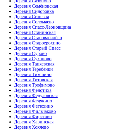
Деревня Сазоново
Деревня Семёновская
Деревня Сидоровка
Деревня Синевая
Деревня Соломаево
Деревня Спасс-Леоновщина
Деревня Станинская
Деревня Старовасилёво
Деревня Староерохино
Деревня Старый Спасс
Деревня Сурово
Деревня Суханово
Деревня Таняевская
Деревня Теребёнки
Деревня Тимшино
Деревня Титовская
Деревня Трофимово
Деревня Федотиха
Деревня Федуловская
Деревня Федякино
Деревня Фетюхино
Деревня Фильчаково
Деревня Фирстово
Деревня Харинская
Деревня Хохлево