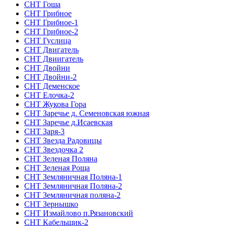
СНТ Гоша
СНТ Грибное
СНТ Грибное-1
СНТ Грибное-2
СНТ Гуслица
СНТ Двигатель
СНТ Двиигатель
СНТ Двойни
СНТ Двойни-2
СНТ Деменское
СНТ Елочка-2
СНТ Жукова Гора
СНТ Заречье д. Семеновская южная
СНТ Заречье д.Исаевская
СНТ Заря-3
СНТ Звезда Радовицы
СНТ Звездочка 2
СНТ Зеленая Поляна
СНТ Зеленая Роща
СНТ Земляничная Поляна-1
СНТ Земляничная Поляна-2
СНТ Земляничная поляна-2
СНТ Зернышко
СНТ Измайлово п.Рязановский
СНТ Кабельщик-2