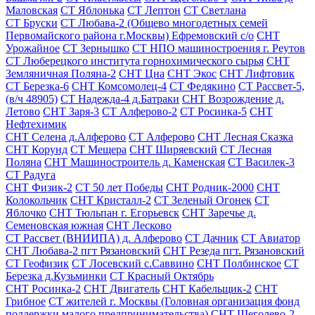
Маловская
СТ Яблонька
СТ Лептон
СТ Светлана
СТ Бруски
СТ Любава-2 (Общево многодетных семей
Первомайского района г.Москвы) Ефремовский с/о
СНТ
Урожайное
СТ Зернышко
СТ НПО машиностроения г. Реутов
СТ Люберецкого института горнохимического сырья
СНТ
Земляничная Поляна-2
СНТ Цна
СНТ Экос
СНТ Лифтовик
СТ Березка-6
СНТ Комсомолец-4
СТ Федякино
СТ Рассвет-5,
(в/ч 48905)
СТ Надежда-4 д.Батраки
СНТ Возрождение д.
Летово
СНТ Заря-3
СТ Алферово-2
СТ Росинка-5
СНТ
Нефтехимик
СНТ Селена д.Алферово
СТ Алферово
СНТ Лесная Сказка
СНТ Корунд
СТ Мещера
СНТ Ширяевский
СТ Лесная
Поляна
СНТ Машиностроитель д. Каменская
СТ Василек-3
СТ Радуга
СНТ Физик-2
СТ 50 лет Победы
СНТ Родник-2000
СНТ
Колокольчик
СНТ Кристалл-2
СТ Зеленый Огонек
СТ
Яблочко
СНТ Тюльпан г. Егорьевск
СНТ Заречье д.
Семеновская южная
СНТ Лесково
СТ Рассвет (ВНИИПА) д. Алферово
СТ Дачник
СТ Авиатор
СНТ Любава-2 пгт Рязановский
СНТ Резеда пгт. Рязановский
СТ Геофизик
СТ Лосевский с.Саввино
СНТ Полбинское
СТ
Березка д.Кузьминки
СТ Красный Октябрь
СНТ Росинка-2
СНТ Двигатель
СНТ Кабельщик-2
СНТ
Грибное
СТ жителей г. Москвы (Головная организация фонд
поддержки малого предпринимательства)
СНТ Щеголево-2