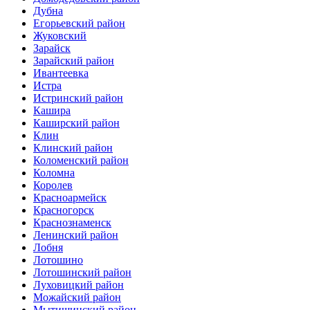
Дубна
Егорьевский район
Жуковский
Зарайск
Зарайский район
Ивантеевка
Истра
Истринский район
Кашира
Каширский район
Клин
Клинский район
Коломенский район
Коломна
Королев
Красноармейск
Красногорск
Краснознаменск
Ленинский район
Лобня
Лотошино
Лотошинский район
Луховицкий район
Можайский район
Мытищинский район