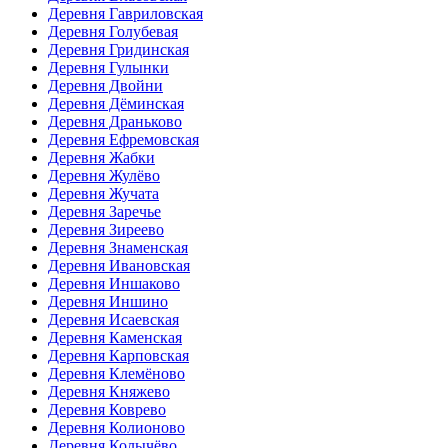
Деревня Гавриловская
Деревня Голубевая
Деревня Гридинская
Деревня Гулынки
Деревня Двойни
Деревня Дёминская
Деревня Драньково
Деревня Ефремовская
Деревня Жабки
Деревня Жулёво
Деревня Жучата
Деревня Заречье
Деревня Зиреево
Деревня Знаменская
Деревня Ивановская
Деревня Иншаково
Деревня Иншино
Деревня Исаевская
Деревня Каменская
Деревня Карповская
Деревня Клемёново
Деревня Княжево
Деревня Коврево
Деревня Колионово
Деревня Колычёво