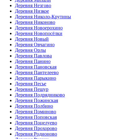
Деревня Незгово
Деревня Низкое
Деревня Николо-Крутины
Деревня Никоново
Деревня Новоерохино
Деревня Новопосёлки
Деревня Новый
Деревня Овчагино
Деревня Орлы
Деревня Павлова
Деревня Панино
Деревня Пановская
Деревня Пантелеево
Деревня Парыкино
Деревня Песье
Деревня Пешур
Деревня Подрядниково
Деревня Пожинская
Деревня Полбино
Деревня Поминово
Деревня Поповская
Деревня Поцелуево
Деревня Прохорово
Деревня Родионово