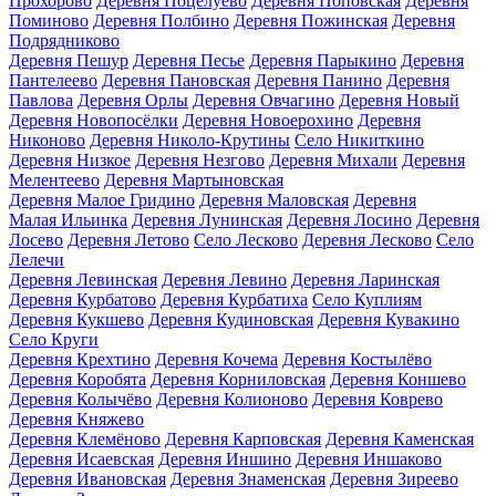
Прохорово
Деревня Поцелуево
Деревня Поповская
Деревня
Поминово
Деревня Полбино
Деревня Пожинская
Деревня
Подрядниково
Деревня Пешур
Деревня Песье
Деревня Парыкино
Деревня
Пантелеево
Деревня Пановская
Деревня Панино
Деревня
Павлова
Деревня Орлы
Деревня Овчагино
Деревня Новый
Деревня Новопосёлки
Деревня Новоерохино
Деревня
Никоново
Деревня Николо-Крутины
Село Никиткино
Деревня Низкое
Деревня Незгово
Деревня Михали
Деревня
Мелентеево
Деревня Мартыновская
Деревня Малое Гридино
Деревня Маловская
Деревня
Малая Ильинка
Деревня Лунинская
Деревня Лосино
Деревня
Лосево
Деревня Летово
Село Лесково
Деревня Лесково
Село
Лелечи
Деревня Левинская
Деревня Левино
Деревня Ларинская
Деревня Курбатово
Деревня Курбатиха
Село Куплиям
Деревня Кукшево
Деревня Кудиновская
Деревня Кувакино
Село Круги
Деревня Крехтино
Деревня Кочема
Деревня Костылёво
Деревня Коробята
Деревня Корниловская
Деревня Коншево
Деревня Колычёво
Деревня Колионово
Деревня Коврево
Деревня Княжево
Деревня Клемёново
Деревня Карповская
Деревня Каменская
Деревня Исаевская
Деревня Иншино
Деревня Иншаково
Деревня Ивановская
Деревня Знаменская
Деревня Зиреево