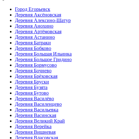
Город Егорьевск
Деревня Аксёновская
Деревня Алексино-Шатур
Деревня Анохино
Деревня Артёмовская
Деревня Астанино
Деревня Батраки
Деревня Бобково
Деревня Большая Ильинка
Деревня Большое Гридино
Деревня Бормусово
Деревня Бочнево
Деревня Брёховская
Деревня Бруски
Деревня Бузята
Деревня Бутово
Деревня Василёво
Деревня Василенцево
Деревня Васильевка
Деревня Васинская
Деревня Великий Край
Деревня Верейка
Деревня Вишневая
Деревня Власовская