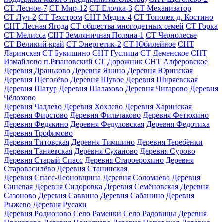
СТ Лесное-7
СТ Мир-12
СТ Елочка-3
СТ Механизатор
СТ Луч-2
СТ Техстром
СНТ Медик-4
СТ Тополек д. Костино
СНТ Лесная Ягода
СТ общества многодетных семей
СТ Горка
СТ Мелисса
СНТ Земляничная Поляна-1
СТ Чернолесье
СТ Великий край
СТ Энергетик-2
СТ Юбилейное
СНТ
Ларинская
СТ Букишино
СНТ Гуслица
СТ Деменское
СНТ
Измайлово п.Рязановский
СТ Дорожник
СНТ Алферовское
Деревня Драньково
Деревня Янино
Деревня Юринская
Деревня Щеголёво
Деревня Шувое
Деревня Ширяевская
Деревня Шатур
Деревня Шалахово
Деревня Чигарово
Деревня
Чёлохово
Деревня Чадлево
Деревня Хохлево
Деревня Харинская
Деревня Фирстово
Деревня Фильчаково
Деревня Фетюхино
Деревня Федякино
Деревня Федуловская
Деревня Федотиха
Деревня Трофимово
Деревня Титовская
Деревня Тимшино
Деревня Теребёнки
Деревня Таняевская
Деревня Суханово
Деревня Сурово
Деревня Старый Спасс
Деревня Староерохино
Деревня
Старовасилёво
Деревня Станинская
Деревня Спасс-Леоновщина
Деревня Соломаево
Деревня
Синевая
Деревня Сидоровка
Деревня Семёновская
Деревня
Сазоново
Деревня Саввино
Деревня Сабанино
Деревня
Рыжево
Деревня Русаки
Деревня Родионово
Село Раменки
Село Радовицы
Деревня