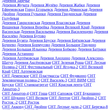
Деревня Заречье
Деревня Жучата
Деревня Жулёво
Деревня Жабки
Деревня
Ефремовская
Город Егорьевск
Деревня Дёминская
Деревня
Двойни
Деревня Гулынки
Деревня Гридинская
Деревня
Голубевая
Деревня Гавриловская
Деревня Власовская
Деревня
Вишневая
Деревня Верейка
Деревня Великий Край
Деревня
Васинская
Деревня Васильевка
Деревня Василенцево
Деревня
Василёво
Деревня Бутово
Деревня Бузята
Деревня Бруски
Деревня Брёховская
Деревня
Бочнево
Деревня Бормусово
Деревня Большое Гридино
Деревня Большая Ильинка
Деревня Бобково
Деревня Батраки
Деревня Астанино
Деревня Артёмовская
Деревня Анохино
Деревня Алексино-
Шатур
Деревня Аксёновская
СНТ Зеленая Роща
СНТ Лесная
Поляна-2
СНТ Фестивальный
СНТ Ягодка-2
СНТ Великий
Край
СНТ Артемовская
СНТ Деменское
СНТ Пластмассы
СНТ Федякино
СНТ
Земляничная поляна-2
СНТ Василек-3
СНТ ВИМ
СНТ
Бруски
СНТ Станкоагрегат
СНТ Красная лента
СНТ
Авиатор-3
СНТ Авиатор-4
СНТ Гоша
СНТ Сапожок
СНТ Букишино
СНТ Щукино
СНТ Велком
СНТ Лептон
СНТ Двойни-2
СНТ
Росток -2
СНТ Росток
СНТ Аккорд
СНТ Двойни
СНТ Лесные дали-2
СНТ Березка-8