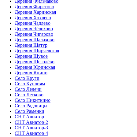
Деревня Фильчаково
Деревня Фирстово
Деревня Харинская
Деревня Хохлево
Деревня Чадлево
Деревня Чёлохово
Деревня Чигарово
Деревня Шалахово
Деревня Шатур
Деревня Ширяевская
Деревня Шувое
Деревня Щеголёво
Деревня Юринская
Деревня Янино
Село Круги
Село Куплиям
Село Лелечи
Село Лесково
Село Никиткино
Село Радовицы
Село Раменки
СНТ Авиатор
СНТ Авиатор-2
СНТ Авиатор-3
СНТ Авиатор-4