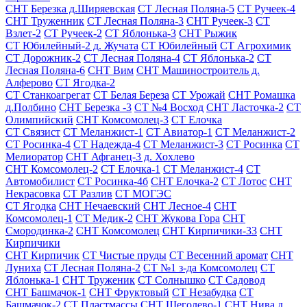
СНТ Березка д.Ширяевская
СТ Лесная Поляна-5
СТ Ручеек-4
СНТ Труженник
СТ Лесная Поляна-3
СНТ Ручеек-3
СТ
Взлет-2
СТ Ручеек-2
СТ Яблонька-3
СНТ Рыжик
СТ Юбилейный-2 д. Жучата
СТ Юбилейный
СТ Агрохимик
СТ Дорожник-2
СТ Лесная Поляна-4
СТ Яблонька-2
СТ
Лесная Поляна-6
СНТ Вим
СНТ Машиностроитель д.
Алферово
СТ Ягодка-2
СТ Станкоагрегат
СТ Белая Береза
СТ Урожай
СНТ Ромашка
д.Полбино
СНТ Березка -3
СТ №4 Восход
СНТ Ласточка-2
СТ
Олимпийский
СНТ Комсомолец-3
СТ Елочка
СТ Связист
СТ Меланжист-1
СТ Авиатор-1
СТ Меланжист-2
СТ Росинка-4
СТ Надежда-4
СТ Меланжист-3
СТ Росинка
СТ
Мелиоратор
СНТ Афганец-3 д. Хохлево
СНТ Комсомолец-2
СТ Елочка-1
СТ Меланжист-4
СТ
Автомобилист
СТ Росинка-4б
СНТ Елочка-2
СТ Лотос
СНТ
Некрасовка
СТ Разлив
СТ МОГЭС
СТ Ягодка
СНТ Нечаевский
СНТ Лесное-4
СНТ
Комсомолец-1
СТ Медик-2
СНТ Жукова Гора
СНТ
Смородинка-2
СНТ Комсомолец
СНТ Кирпичики-33
СНТ
Кирпичики
СНТ Кирпичик
СТ Чистые пруды
СТ Весенний аромат
СНТ
Луниха
СТ Лесная Поляна-2
СТ №1 з-да Комсомолец
СТ
Яблонька-1
СНТ Труженик
СТ Солнышко
СТ Садовод
СНТ Башмачок-1
СНТ Фруктовый
СТ Незабудка
СТ
Башмачок-2
СТ Пластмассы
СНТ Щеголево-1
СНТ Нива д.