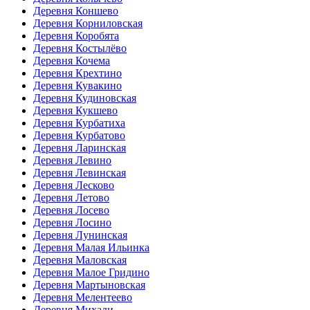
Деревня Коншево
Деревня Корниловская
Деревня Коробята
Деревня Костылёво
Деревня Кочема
Деревня Крехтино
Деревня Кувакино
Деревня Кудиновская
Деревня Кукшево
Деревня Курбатиха
Деревня Курбатово
Деревня Ларинская
Деревня Левино
Деревня Левинская
Деревня Лесково
Деревня Летово
Деревня Лосево
Деревня Лосино
Деревня Лунинская
Деревня Малая Ильинка
Деревня Маловская
Деревня Малое Гридино
Деревня Мартыновская
Деревня Мелентеево
Деревня Михали