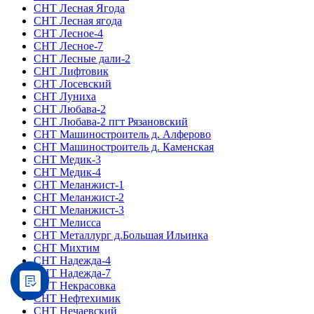
СНТ Лесная Ягода
СНТ Лесная ягода
СНТ Лесное-4
СНТ Лесное-7
СНТ Лесные дали-2
СНТ Лифтовик
СНТ Лосевский
СНТ Луниха
СНТ Любава-2
СНТ Любава-2 пгт Рязановский
СНТ Машиностроитель д. Алферово
СНТ Машиностроитель д. Каменская
СНТ Медик-3
СНТ Медик-4
СНТ Меланжист-1
СНТ Меланжист-2
СНТ Меланжист-3
СНТ Мелисса
СНТ Металлург д.Большая Ильинка
СНТ Михтим
СНТ Надежда-4
СНТ Надежда-7
СНТ Некрасовка
СНТ Нефтехимик
СНТ Нечаевский