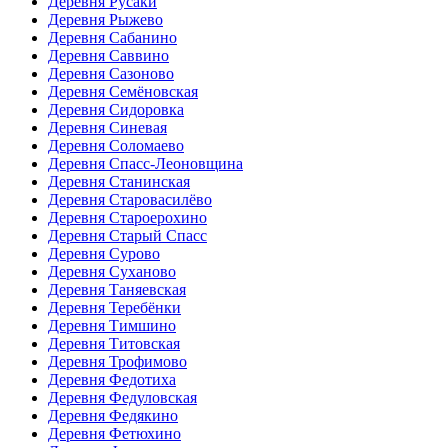
Деревня Русаки
Деревня Рыжево
Деревня Сабанино
Деревня Саввино
Деревня Сазоново
Деревня Семёновская
Деревня Сидоровка
Деревня Синевая
Деревня Соломаево
Деревня Спасс-Леоновщина
Деревня Станинская
Деревня Старовасилёво
Деревня Староерохино
Деревня Старый Спасс
Деревня Сурово
Деревня Суханово
Деревня Таняевская
Деревня Теребёнки
Деревня Тимшино
Деревня Титовская
Деревня Трофимово
Деревня Федотиха
Деревня Федуловская
Деревня Федякино
Деревня Фетюхино