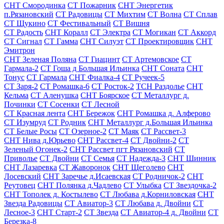
СНТ Смородинка
СТ Пожарник
СНТ Энергетик
п.Рязановский
СТ Радовицы
СТ Михтим
СТ Волна
СТ Сплав
СТ Щукино
СТ Фестивальный
СТ Вишня
СТ Радость
СНТ Коралл
СТ Электра
СТ Могикан
СТ Аккорд
СТ Сигнал
СТ Гамма
СНТ Силуэт
СТ Проектировщик
СНТ
Эмитрон
СНТ Зеленая Поляна
СТ Гиацинт
СТ Артемовское
СТ
Гармала-2
СТ Гоша д Большая Ильинка
СНТ Соната
СНТ
Тонус
СТ Гармала
СНТ Фиалка-4
СТ Ручеек-5
СТ Заря-2
СТ Ромашка-6
СТ Росток-2
ТСН Раздолье
СНТ
Кельма
СТ Аленушка
СНТ Боярское
СТ Металлург д.
Починки
СТ Сосенки
СТ Лесной
СТ Красная лента
СНТ Бережок
СНТ Ромашка д. Алферово
СТ Изумруд
СТ Родник
СНТ Металлург д.Большая Ильинка
СТ Белые Росы
СТ Озерное-2
СТ Маяк
СТ Рассвет-3
СНТ Нива д.Юрьево
СНТ Рассвет-4
СТ Двойни-2
СТ
Зеленый Огонек-2
СНТ Рассвет пгт Рязановский
СТ
Приволье
СТ Двойни
СТ Семья
СТ Надежда-3
СНТ Шинник
СНТ Лазаревка
СТ Жаворонок
СНТ Щеголево
СНТ
Лосевский
СНТ Заречье д.Исаевская
СТ Родничок-2
СНТ
Реутовец
СНТ Полянка д.Чадлево
СТ Улыбка
СТ Звездочка-2
СНТ Тополек д. Костылево
СТ Любава д.Корниловская
СНТ
Звезда Радовицы
СТ Авиатор-3
СТ Любава д. Двойни
СТ
Лесное-3
СНТ Старт-2
СТ Звезда
СТ Авиатор-4 д. Двойни
СТ
Березка-8