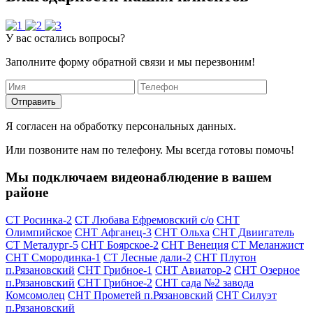
У вас остались вопросы?
Заполните форму обратной связи и мы перезвоним!
Отправить
Я согласен на обработку персональных данных.
Или позвоните нам по телефону. Мы всегда готовы помочь!
Мы подключаем видеонаблюдение в вашем
районе
СТ Росинка-2
СТ Любава Ефремовский с/о
СНТ
Олимпийское
СНТ Афганец-3
СНТ Ольха
СНТ Двиигатель
СТ Металург-5
СНТ Боярское-2
СНТ Венеция
СТ Меланжист
СНТ Смородинка-1
СТ Лесные дали-2
СНТ Плутон
п.Рязановский
СНТ Грибное-1
СНТ Авиатор-2
СНТ Озерное
п.Рязановский
СНТ Грибное-2
СНТ сада №2 завода
Комсомолец
СНТ Прометей п.Рязановский
СНТ Силуэт
п.Рязановский