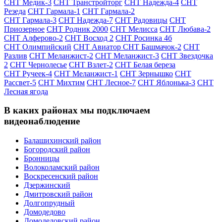
СНТ Медик-3
СНТ Транстройторг
СНТ Надежда-4
СНТ
Резеда
СНТ Гармала-1
СНТ Гармала-2
СНТ Гармала-3
СНТ Надежда-7
СНТ Радовицы
СНТ
Приозерное
СНТ Родник 2000
СНТ Мелисса
СНТ Любава-2
СНТ Алферово-2
СНТ Восход 2
СНТ Росинка 4б
СНТ Олимпийский
СНТ Авиатор
СНТ Башмачок-2
СНТ
Разлив
СНТ Меланжист-2
СНТ Меланжист-3
СНТ Звездочка
2
СНТ Чернолесье
СНТ Взлет-2
СНТ Белая береза
СНТ Ручеек-4
СНТ Меланжист-1
СНТ Зернышко
СНТ
Рассвет-5
СНТ Михтим
СНТ Лесное-7
СНТ Яблонька-3
СНТ
Лесная ягода
В каких районах мы подключаем
видеонаблюдение
Балашихинский район
Богородский район
Бронницы
Волоколамский район
Воскресенский район
Дзержинский
Дмитровский район
Долгопрудный
Домодедово
Домодедовский район