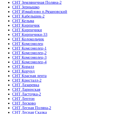
СНТ Земляничная Поляна-2
СНТ Зернышко
СНТ Измайлово п.Рязановский
СНТ Кабельщик-2
СНТ Кельма
СНТ Кирпичик
СНТ Кирпичики
СНТ Кирпичики-33
СНТ Колокольчик
СНТ Комсомолец
СНТ Комсомолец-1
СНТ Комсомолец-2
СНТ Комсомолец-3
СНТ Комсомолец-4
СНТ Коралл
СНТ Корунд
СНТ Красная лента
СНТ Кристалл-2
СНТ Лазаревка
СНТ Ларинская
СНТ Ласточка-2
СНТ Лептон
СНТ Лесково
СНТ Лесная Поляна-2
СНТ Лесная Сказка