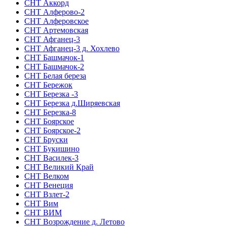
СНТ Аккорд
СНТ Алферово-2
СНТ Алферовское
СНТ Артемовская
СНТ Афганец-3
СНТ Афганец-3 д. Хохлево
СНТ Башмачок-1
СНТ Башмачок-2
СНТ Белая береза
СНТ Бережок
СНТ Березка -3
СНТ Березка д.Ширяевская
СНТ Березка-8
СНТ Боярское
СНТ Боярское-2
СНТ Бруски
СНТ Букишино
СНТ Василек-3
СНТ Великий Край
СНТ Велком
СНТ Венеция
СНТ Взлет-2
СНТ Вим
СНТ ВИМ
СНТ Возрождение д. Летово