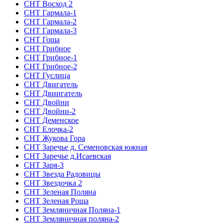
СНТ Восход 2
СНТ Гармала-1
СНТ Гармала-2
СНТ Гармала-3
СНТ Гоша
СНТ Грибное
СНТ Грибное-1
СНТ Грибное-2
СНТ Гуслица
СНТ Двигатель
СНТ Двиигатель
СНТ Двойни
СНТ Двойни-2
СНТ Деменское
СНТ Елочка-2
СНТ Жукова Гора
СНТ Заречье д. Семеновская южная
СНТ Заречье д.Исаевская
СНТ Заря-3
СНТ Звезда Радовицы
СНТ Звездочка 2
СНТ Зеленая Поляна
СНТ Зеленая Роща
СНТ Земляничная Поляна-1
СНТ Земляничная поляна-2