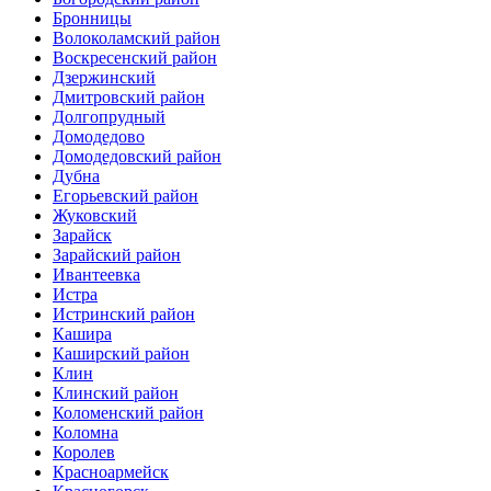
Бронницы
Волоколамский район
Воскресенский район
Дзержинский
Дмитровский район
Долгопрудный
Домодедово
Домодедовский район
Дубна
Егорьевский район
Жуковский
Зарайск
Зарайский район
Ивантеевка
Истра
Истринский район
Кашира
Каширский район
Клин
Клинский район
Коломенский район
Коломна
Королев
Красноармейск