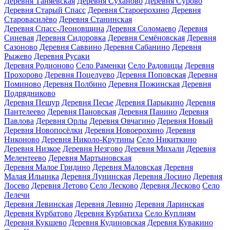
Деревня Таняевская
Деревня Суханово
Деревня Сурово
Деревня Старый Спасс
Деревня Староерохино
Деревня
Старовасилёво
Деревня Станинская
Деревня Спасс-Леоновщина
Деревня Соломаево
Деревня
Синевая
Деревня Сидоровка
Деревня Семёновская
Деревня
Сазоново
Деревня Саввино
Деревня Сабанино
Деревня
Рыжево
Деревня Русаки
Деревня Родионово
Село Раменки
Село Радовицы
Деревня
Прохорово
Деревня Поцелуево
Деревня Поповская
Деревня
Поминово
Деревня Полбино
Деревня Пожинская
Деревня
Подрядниково
Деревня Пешур
Деревня Песье
Деревня Парыкино
Деревня
Пантелеево
Деревня Пановская
Деревня Панино
Деревня
Павлова
Деревня Орлы
Деревня Овчагино
Деревня Новый
Деревня Новопосёлки
Деревня Новоерохино
Деревня
Никоново
Деревня Николо-Крутины
Село Никиткино
Деревня Низкое
Деревня Незгово
Деревня Михали
Деревня
Мелентеево
Деревня Мартыновская
Деревня Малое Гридино
Деревня Маловская
Деревня
Малая Ильинка
Деревня Лунинская
Деревня Лосино
Деревня
Лосево
Деревня Летово
Село Лесково
Деревня Лесково
Село
Лелечи
Деревня Левинская
Деревня Левино
Деревня Ларинская
Деревня Курбатово
Деревня Курбатиха
Село Куплиям
Деревня Кукшево
Деревня Кудиновская
Деревня Кувакино