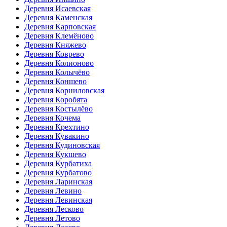
Деревня Исаевская
Деревня Каменская
Деревня Карповская
Деревня Клемёново
Деревня Княжево
Деревня Коврево
Деревня Колионово
Деревня Колычёво
Деревня Коншево
Деревня Корниловская
Деревня Коробята
Деревня Костылёво
Деревня Кочема
Деревня Крехтино
Деревня Кувакино
Деревня Кудиновская
Деревня Кукшево
Деревня Курбатиха
Деревня Курбатово
Деревня Ларинская
Деревня Левино
Деревня Левинская
Деревня Лесково
Деревня Летово