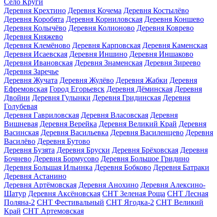
Село Круги
Деревня Крехтино
Деревня Кочема
Деревня Костылёво
Деревня Коробята
Деревня Корниловская
Деревня Коншево
Деревня Колычёво
Деревня Колионово
Деревня Коврево
Деревня Княжево
Деревня Клемёново
Деревня Карповская
Деревня Каменская
Деревня Исаевская
Деревня Иншино
Деревня Иншаково
Деревня Ивановская
Деревня Знаменская
Деревня Зиреево
Деревня Заречье
Деревня Жучата
Деревня Жулёво
Деревня Жабки
Деревня
Ефремовская
Город Егорьевск
Деревня Дёминская
Деревня
Двойни
Деревня Гулынки
Деревня Гридинская
Деревня
Голубевая
Деревня Гавриловская
Деревня Власовская
Деревня
Вишневая
Деревня Верейка
Деревня Великий Край
Деревня
Васинская
Деревня Васильевка
Деревня Василенцево
Деревня
Василёво
Деревня Бутово
Деревня Бузята
Деревня Бруски
Деревня Брёховская
Деревня
Бочнево
Деревня Бормусово
Деревня Большое Гридино
Деревня Большая Ильинка
Деревня Бобково
Деревня Батраки
Деревня Астанино
Деревня Артёмовская
Деревня Анохино
Деревня Алексино-
Шатур
Деревня Аксёновская
СНТ Зеленая Роща
СНТ Лесная
Поляна-2
СНТ Фестивальный
СНТ Ягодка-2
СНТ Великий
Край
СНТ Артемовская