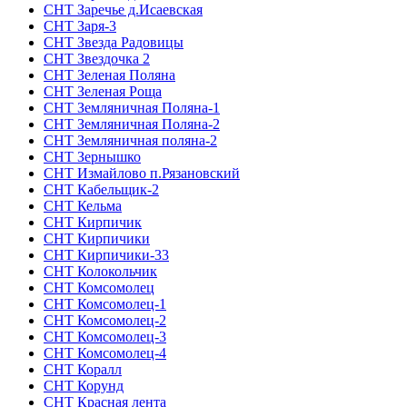
СНТ Заречье д.Исаевская
СНТ Заря-3
СНТ Звезда Радовицы
СНТ Звездочка 2
СНТ Зеленая Поляна
СНТ Зеленая Роща
СНТ Земляничная Поляна-1
СНТ Земляничная Поляна-2
СНТ Земляничная поляна-2
СНТ Зернышко
СНТ Измайлово п.Рязановский
СНТ Кабельщик-2
СНТ Кельма
СНТ Кирпичик
СНТ Кирпичики
СНТ Кирпичики-33
СНТ Колокольчик
СНТ Комсомолец
СНТ Комсомолец-1
СНТ Комсомолец-2
СНТ Комсомолец-3
СНТ Комсомолец-4
СНТ Коралл
СНТ Корунд
СНТ Красная лента