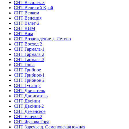
СНТ Василек-3
СНТ Великий Край
СНТ Велком
СНТ Венеция
СНТ Взлет-2
СНТ ВИМ
СНТ Вим
СНТ Возрождение д. Летово
СНТ Восход 2
СНТ Гармала-1
СНТ Гармала-2
СНТ Гармала-3
СНТ Гоша
СНТ Грибное
СНТ Грибное-1
СНТ Грибное-2
СНТ Гуслица
СНТ Двигатель
СНТ Двиигатель
СНТ Двойни
СНТ Двойни-2
СНТ Деменское
СНТ Елочка-2
СНТ Жукова Гора
СНТ Заречье д. Семеновская южная