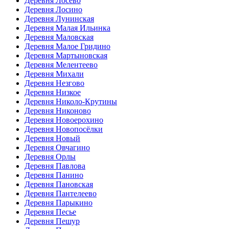
Деревня Лосево
Деревня Лосино
Деревня Лунинская
Деревня Малая Ильинка
Деревня Маловская
Деревня Малое Гридино
Деревня Мартыновская
Деревня Мелентеево
Деревня Михали
Деревня Незгово
Деревня Низкое
Деревня Николо-Крутины
Деревня Никоново
Деревня Новоерохино
Деревня Новопосёлки
Деревня Новый
Деревня Овчагино
Деревня Орлы
Деревня Павлова
Деревня Панино
Деревня Пановская
Деревня Пантелеево
Деревня Парыкино
Деревня Песье
Деревня Пешур