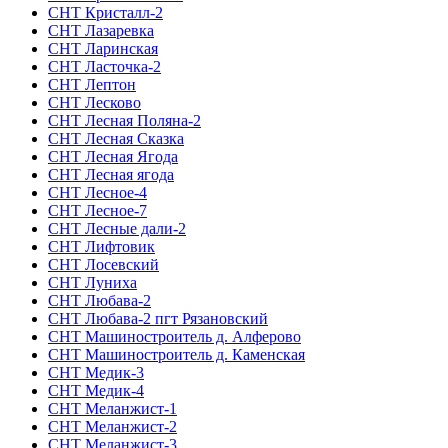
СНТ Кристалл-2
СНТ Лазаревка
СНТ Ларинская
СНТ Ласточка-2
СНТ Лептон
СНТ Лесково
СНТ Лесная Поляна-2
СНТ Лесная Сказка
СНТ Лесная Ягода
СНТ Лесная ягода
СНТ Лесное-4
СНТ Лесное-7
СНТ Лесные дали-2
СНТ Лифтовик
СНТ Лосевский
СНТ Луниха
СНТ Любава-2
СНТ Любава-2 пгт Рязановский
СНТ Машиностроитель д. Алферово
СНТ Машиностроитель д. Каменская
СНТ Медик-3
СНТ Медик-4
СНТ Меланжист-1
СНТ Меланжист-2
СНТ Меланжист-3