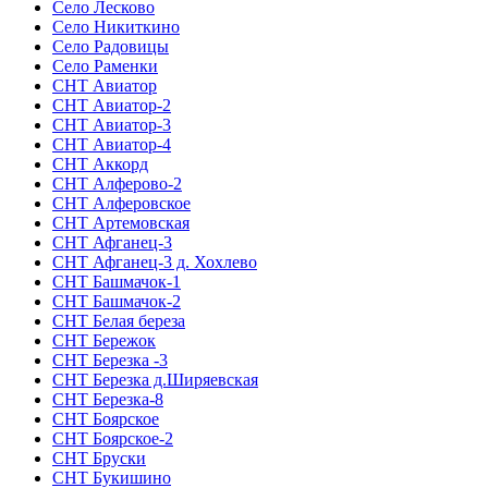
Село Лесково
Село Никиткино
Село Радовицы
Село Раменки
СНТ Авиатор
СНТ Авиатор-2
СНТ Авиатор-3
СНТ Авиатор-4
СНТ Аккорд
СНТ Алферово-2
СНТ Алферовское
СНТ Артемовская
СНТ Афганец-3
СНТ Афганец-3 д. Хохлево
СНТ Башмачок-1
СНТ Башмачок-2
СНТ Белая береза
СНТ Бережок
СНТ Березка -3
СНТ Березка д.Ширяевская
СНТ Березка-8
СНТ Боярское
СНТ Боярское-2
СНТ Бруски
СНТ Букишино