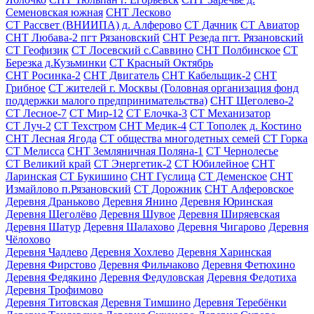
Семеновская южная
СНТ Лесково
СТ Рассвет (ВНИИПА) д. Алферово
СТ Дачник
СТ Авиатор
СНТ Любава-2 пгт Рязановский
СНТ Резеда пгт. Рязановский
СТ Геофизик
СТ Лосевский с.Саввино
СНТ Полбинское
СТ
Березка д.Кузьминки
СТ Красный Октябрь
СНТ Росинка-2
СНТ Двигатель
СНТ Кабельщик-2
СНТ
Грибное
СТ жителей г. Москвы (Головная организация фонд
поддержки малого предпринимательства)
СНТ Щеголево-2
СТ Лесное-7
СТ Мир-12
СТ Елочка-3
СТ Механизатор
СТ Луч-2
СТ Техстром
СНТ Медик-4
СТ Тополек д. Костино
СНТ Лесная Ягода
СТ общества многодетных семей
СТ Горка
СТ Мелисса
СНТ Земляничная Поляна-1
СТ Чернолесье
СТ Великий край
СТ Энергетик-2
СТ Юбилейное
СНТ
Ларинская
СТ Букишино
СНТ Гуслица
СТ Деменское
СНТ
Измайлово п.Рязановский
СТ Дорожник
СНТ Алферовское
Деревня Драньково
Деревня Янино
Деревня Юринская
Деревня Щеголёво
Деревня Шувое
Деревня Ширяевская
Деревня Шатур
Деревня Шалахово
Деревня Чигарово
Деревня
Чёлохово
Деревня Чадлево
Деревня Хохлево
Деревня Харинская
Деревня Фирстово
Деревня Фильчаково
Деревня Фетюхино
Деревня Федякино
Деревня Федуловская
Деревня Федотиха
Деревня Трофимово
Деревня Титовская
Деревня Тимшино
Деревня Теребёнки