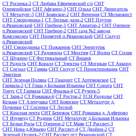
СТ Росинка-2
СТ Любава Ефремовский с/о
СНТ
Олимпийское
СНТ Афганец-3
СНТ Ольха
СНТ Двиигатель
СТ Металург-5
СНТ Боярское-2
СНТ Венеция
СТ Меланжист
СНТ Смородинка-1
СТ Лесные дали-2
СНТ Плутон
п.Рязановский
СНТ Грибное-1
СНТ Авиатор-2
СНТ Озерное
п.Рязановский
СНТ Грибное-2
СНТ сада №2 завода
Комсомолец
СНТ Прометей п.Рязановский
СНТ Силуэт
п.Рязановский
СНТ Смородинка
СТ Пожарник
СНТ Энергетик
п.Рязановский
СТ Радовицы
СТ Михтим
СТ Волна
СТ Сплав
СТ Щукино
СТ Фестивальный
СТ Вишня
СТ Радость
СНТ Коралл
СТ Электра
СТ Могикан
СТ Аккорд
СТ Сигнал
СТ Гамма
СНТ Силуэт
СТ Проектировщик
СНТ
Эмитрон
СНТ Зеленая Поляна
СТ Гиацинт
СТ Артемовское
СТ
Гармала-2
СТ Гоша д Большая Ильинка
СНТ Соната
СНТ
Тонус
СТ Гармала
СНТ Фиалка-4
СТ Ручеек-5
СТ Заря-2
СТ Ромашка-6
СТ Росток-2
ТСН Раздолье
СНТ
Кельма
СТ Аленушка
СНТ Боярское
СТ Металлург д.
Починки
СТ Сосенки
СТ Лесной
СТ Красная лента
СНТ Бережок
СНТ Ромашка д. Алферово
СТ Изумруд
СТ Родник
СНТ Металлург д.Большая Ильинка
СТ Белые Росы
СТ Озерное-2
СТ Маяк
СТ Рассвет-3
СНТ Нива д.Юрьево
СНТ Рассвет-4
СТ Двойни-2
СТ
Зеленый Огонек-2
СНТ Рассвет пгт Рязановский
СТ