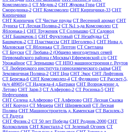
Комсомолец-1
СТ Медик-2
СНТ Жукова Гора
СНТ
Смородинка-2
СНТ Комсомолец
СНТ Кирпичики-33
СНТ
Кирпичики
СНТ Кирпичик
СТ Чистые пруды
СТ Весенний аромат
СНТ
Луниха
СТ Лесная Поляна-2
СТ №1 з-да Комсомолец
СТ
Яблонька-1
СНТ Труженик
СТ Солнышко
СТ Садовод
СНТ Башмачок-1
СНТ Фруктовый
СТ Незабудка
СТ
Башмачок-2
СТ Пластмассы
СНТ Щеголево-1
СНТ Нива д.
Маловская
СТ Яблонька
СТ Лептон
СТ Светлана
СТ Бруски
СТ Любава-2 (Общево многодетных семей
Первомайского района г.Москвы) Ефремовский с/о
СНТ
Урожайное
СТ Зернышко
СТ НПО машиностроения г. Реутов
СТ Люберецкого института горнохимического сырья
СНТ
Земляничная Поляна-2
СНТ Цна
СНТ Экос
СНТ Лифтовик
СТ Березка-6
СНТ Комсомолец-4
СТ Федякино
СТ Рассвет-5,
(в/ч 48905)
СТ Надежда-4 д.Батраки
СНТ Возрождение д.
Летово
СНТ Заря-3
СТ Алферово-2
СТ Росинка-5
СНТ
Нефтехимик
СНТ Селена д.Алферово
СТ Алферово
СНТ Лесная Сказка
СНТ Корунд
СТ Мещера
СНТ Ширяевский
СТ Лесная
Поляна
СНТ Машиностроитель д. Каменская
СТ Василек-3
СТ Радуга
СНТ Физик-2
СТ 50 лет Победы
СНТ Родник-2000
СНТ
Колокольчик
СНТ Кристалл-2
СТ Зеленый Огонек
СТ
Яблочко
СНТ Тюльпан г. Егорьевск
СНТ Заречье д.