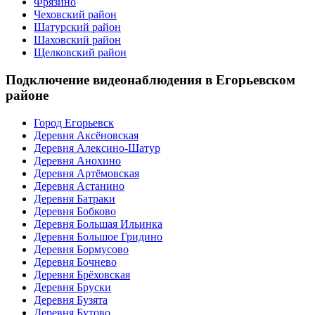
Фрязино
Чеховский район
Шатурский район
Шаховский район
Щелковский район
Подключение видеонаблюдения в Егорьевском
районе
Город Егорьевск
Деревня Аксёновская
Деревня Алексино-Шатур
Деревня Анохино
Деревня Артёмовская
Деревня Астанино
Деревня Батраки
Деревня Бобково
Деревня Большая Ильинка
Деревня Большое Гридино
Деревня Бормусово
Деревня Бочнево
Деревня Брёховская
Деревня Бруски
Деревня Бузята
Деревня Бутово