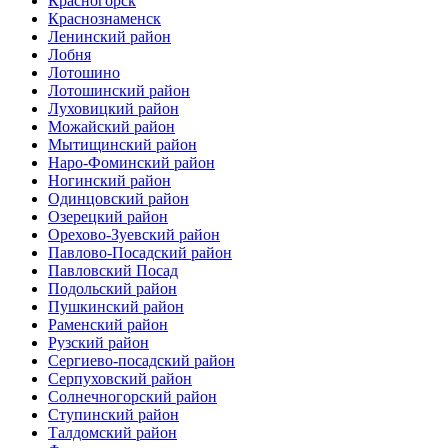
Красногорск
Краснознаменск
Ленинский район
Лобня
Лотошино
Лотошинский район
Луховицкий район
Можайский район
Мытищинский район
Наро-Фоминский район
Ногинский район
Одинцовский район
Озерецкий район
Орехово-Зуевский район
Павлово-Посадский район
Павловский Посад
Подольский район
Пушкинский район
Раменский район
Рузский район
Сергиево-посадский район
Серпуховский район
Солнечногорский район
Ступинский район
Талдомский район