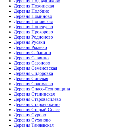
Деревня Подрядниково
Деревня Пожинская
Деревня Полбино
Деревня Поминово
Деревня Поповская
Деревня Поцелуево
Деревня Прохорово
Деревня Родионово
Деревня Русаки
Деревня Рыжево
Деревня Сабанино
Деревня Саввино
Деревня Сазоново
Деревня Семёновская
Деревня Сидоровка
Деревня Синевая
Деревня Соломаево
Деревня Спасс-Леоновщина
Деревня Станинская
Деревня Старовасилёво
Деревня Староерохино
Деревня Старый Спасс
Деревня Сурово
Деревня Суханово
Деревня Таняевская