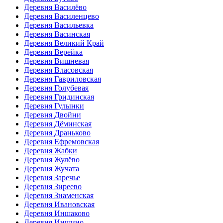
Деревня Василёво
Деревня Василенцево
Деревня Васильевка
Деревня Васинская
Деревня Великий Край
Деревня Верейка
Деревня Вишневая
Деревня Власовская
Деревня Гавриловская
Деревня Голубевая
Деревня Гридинская
Деревня Гулынки
Деревня Двойни
Деревня Дёминская
Деревня Драньково
Деревня Ефремовская
Деревня Жабки
Деревня Жулёво
Деревня Жучата
Деревня Заречье
Деревня Зиреево
Деревня Знаменская
Деревня Ивановская
Деревня Иншаково
Деревня Иншино