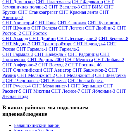
СНТ Деменское
СНТ Пластмассы
СНТ Федякино
СНТ
Земляничная поляна-2
СНТ Василек-3
СНТ ВИМ
СНТ
Бруски
СНТ Станкоагрегат
СНТ Красная лента
СНТ
Авиатор-3
СНТ Авиатор-4
СНТ Гоша
СНТ Сапожок
СНТ Букишино
СНТ Щукино
СНТ Велком
СНТ Лептон
СНТ Двойни-2
СНТ
Росток -2
СНТ Росток
СНТ Аккорд
СНТ Двойни
СНТ Лесные дали-2
СНТ Березка-8
СНТ Медик-3
СНТ Транстройторг
СНТ Надежда-4
СНТ
Резеда
СНТ Гармала-1
СНТ Гармала-2
СНТ Гармала-3
СНТ Надежда-7
СНТ Радовицы
СНТ
Приозерное
СНТ Родник 2000
СНТ Мелисса
СНТ Любава-2
СНТ Алферово-2
СНТ Восход 2
СНТ Росинка 4б
СНТ Олимпийский
СНТ Авиатор
СНТ Башмачок-2
СНТ
Разлив
СНТ Меланжист-2
СНТ Меланжист-3
СНТ Звездочка
2
СНТ Чернолесье
СНТ Взлет-2
СНТ Белая береза
СНТ Ручеек-4
СНТ Меланжист-1
СНТ Зернышко
СНТ
Рассвет-5
СНТ Михтим
СНТ Лесное-7
СНТ Яблонька-3
СНТ
Лесная ягода
В каких районах мы подключаем
видеонаблюдение
Балашихинский район
Богородский район