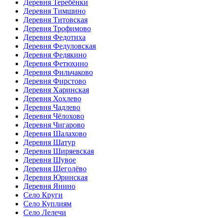
Деревня Теребёнки
Деревня Тимшино
Деревня Титовская
Деревня Трофимово
Деревня Федотиха
Деревня Федуловская
Деревня Федякино
Деревня Фетюхино
Деревня Фильчаково
Деревня Фирстово
Деревня Харинская
Деревня Хохлево
Деревня Чадлево
Деревня Чёлохово
Деревня Чигарово
Деревня Шалахово
Деревня Шатур
Деревня Ширяевская
Деревня Шувое
Деревня Щеголёво
Деревня Юринская
Деревня Янино
Село Круги
Село Куплиям
Село Лелечи