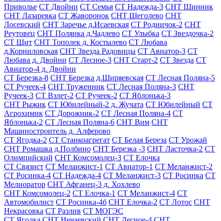
Приволье
СТ Двойни
СТ Семья
СТ Надежда-3
СНТ Шинник
СНТ Лазаревка
СТ Жаворонок
СНТ Щеголево
СНТ
Лосевский
СНТ Заречье д.Исаевская
СТ Родничок-2
СНТ
Реутовец
СНТ Полянка д.Чадлево
СТ Улыбка
СТ Звездочка-2
СТ Щит
СНТ Тополек д. Костылево
СТ Любава
д.Корниловская
СНТ Звезда Радовицы
СТ Авиатор-3
СТ
Любава д. Двойни
СТ Лесное-3
СНТ Старт-2
СТ Звезда
СТ
Авиатор-4 д. Двойни
СТ Березка-8
СНТ Березка д.Ширяевская
СТ Лесная Поляна-5
СТ Ручеек-4
СНТ Труженник
СТ Лесная Поляна-3
СНТ
Ручеек-3
СТ Взлет-2
СТ Ручеек-2
СТ Яблонька-3
СНТ Рыжик
СТ Юбилейный-2 д. Жучата
СТ Юбилейный
СТ
Агрохимик
СТ Дорожник-2
СТ Лесная Поляна-4
СТ
Яблонька-2
СТ Лесная Поляна-6
СНТ Вим
СНТ
Машиностроитель д. Алферово
СТ Ягодка-2
СТ Станкоагрегат
СТ Белая Береза
СТ Урожай
СНТ Ромашка д.Полбино
СНТ Березка -3
СНТ Ласточка-2
СТ
Олимпийский
СНТ Комсомолец-3
СТ Елочка
СТ Связист
СТ Меланжист-1
СТ Авиатор-1
СТ Меланжист-2
СТ Росинка-4
СТ Надежда-4
СТ Меланжист-3
СТ Росинка
СТ
Мелиоратор
СНТ Афганец-3 д. Хохлево
СНТ Комсомолец-2
СТ Елочка-1
СТ Меланжист-4
СТ
Автомобилист
СТ Росинка-4б
СНТ Елочка-2
СТ Лотос
СНТ
Некрасовка
СТ Разлив
СТ МОГЭС
СТ Ягодка
СНТ Нечаевский
СНТ Лесное-4
СНТ