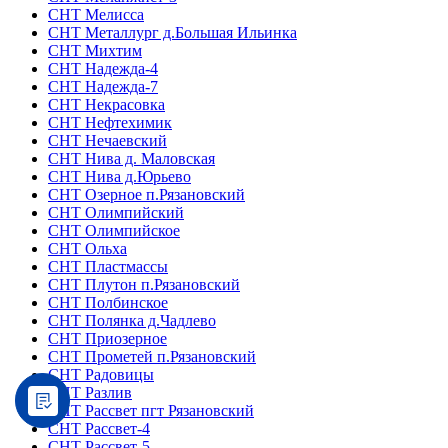
СНТ Мелисса
СНТ Металлург д.Большая Ильинка
СНТ Михтим
СНТ Надежда-4
СНТ Надежда-7
СНТ Некрасовка
СНТ Нефтехимик
СНТ Нечаевский
СНТ Нива д. Маловская
СНТ Нива д.Юрьево
СНТ Озерное п.Рязановский
СНТ Олимпийский
СНТ Олимпийское
СНТ Ольха
СНТ Пластмассы
СНТ Плутон п.Рязановский
СНТ Полбинское
СНТ Полянка д.Чадлево
СНТ Приозерное
СНТ Прометей п.Рязановский
СНТ Радовицы
СНТ Разлив
СНТ Рассвет пгт Рязановский
СНТ Рассвет-4
СНТ Рассвет-5