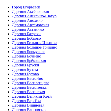
Город Егорьевск
Деревня Аксёновская
Деревня Алексино-Шатур
Деревня Анохино
Деревня Артёмовская
Деревня Астанино
Деревня Батраки
Деревня Бобково
Деревня Большая Ильинка
Деревня Большое Гридино
Деревня Бормусово
Деревня Бочнево
Деревня Брёховская
Деревня Бруски
Деревня Бузята
Деревня Бутово
Деревня Василёво
Деревня Василенцево
Деревня Васильевка
Деревня Васинская
Деревня Великий Край
Деревня Верейка
Деревня Вишневая
Деревня Власовская