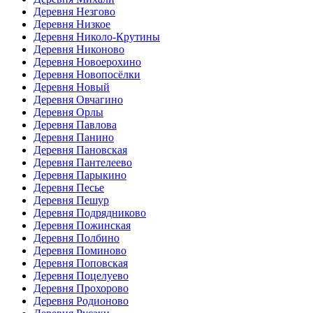
Деревня Незгово
Деревня Низкое
Деревня Николо-Крутины
Деревня Никоново
Деревня Новоерохино
Деревня Новопосёлки
Деревня Новый
Деревня Овчагино
Деревня Орлы
Деревня Павлова
Деревня Панино
Деревня Пановская
Деревня Пантелеево
Деревня Парыкино
Деревня Песье
Деревня Пешур
Деревня Подрядниково
Деревня Пожинская
Деревня Полбино
Деревня Поминово
Деревня Поповская
Деревня Поцелуево
Деревня Прохорово
Деревня Родионово