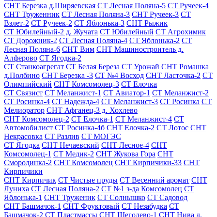
СНТ Березка д.Ширяевская
СТ Лесная Поляна-5
СТ Ручеек-4
СНТ Труженник
СТ Лесная Поляна-3
СНТ Ручеек-3
СТ
Взлет-2
СТ Ручеек-2
СТ Яблонька-3
СНТ Рыжик
СТ Юбилейный-2 д. Жучата
СТ Юбилейный
СТ Агрохимик
СТ Дорожник-2
СТ Лесная Поляна-4
СТ Яблонька-2
СТ
Лесная Поляна-6
СНТ Вим
СНТ Машиностроитель д.
Алферово
СТ Ягодка-2
СТ Станкоагрегат
СТ Белая Береза
СТ Урожай
СНТ Ромашка
д.Полбино
СНТ Березка -3
СТ №4 Восход
СНТ Ласточка-2
СТ
Олимпийский
СНТ Комсомолец-3
СТ Елочка
СТ Связист
СТ Меланжист-1
СТ Авиатор-1
СТ Меланжист-2
СТ Росинка-4
СТ Надежда-4
СТ Меланжист-3
СТ Росинка
СТ
Мелиоратор
СНТ Афганец-3 д. Хохлево
СНТ Комсомолец-2
СТ Елочка-1
СТ Меланжист-4
СТ
Автомобилист
СТ Росинка-4б
СНТ Елочка-2
СТ Лотос
СНТ
Некрасовка
СТ Разлив
СТ МОГЭС
СТ Ягодка
СНТ Нечаевский
СНТ Лесное-4
СНТ
Комсомолец-1
СТ Медик-2
СНТ Жукова Гора
СНТ
Смородинка-2
СНТ Комсомолец
СНТ Кирпичики-33
СНТ
Кирпичики
СНТ Кирпичик
СТ Чистые пруды
СТ Весенний аромат
СНТ
Луниха
СТ Лесная Поляна-2
СТ №1 з-да Комсомолец
СТ
Яблонька-1
СНТ Труженик
СТ Солнышко
СТ Садовод
СНТ Башмачок-1
СНТ Фруктовый
СТ Незабудка
СТ
Башмачок-2
СТ Пластмассы
СНТ Щеголево-1
СНТ Нива д.