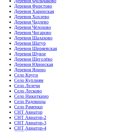
Деревня Фильчаково
Деревня Фирстово
Деревня Харинская
Деревня Хохлево
Деревня Чадлево
Деревня Чёлохово
Деревня Чигарово
Деревня Шалахово
Деревня Шатур
Деревня Ширяевская
Деревня Шувое
Деревня Щеголёво
Деревня Юринская
Деревня Янино
Село Круги
Село Куплиям
Село Лелечи
Село Лесково
Село Никиткино
Село Радовицы
Село Раменки
СНТ Авиатор
СНТ Авиатор-2
СНТ Авиатор-3
СНТ Авиатор-4