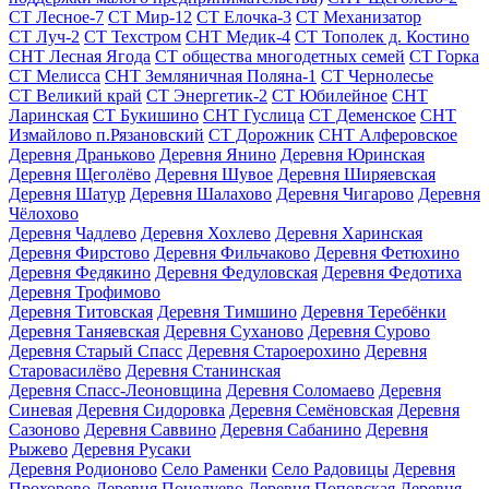
СТ Лесное-7
СТ Мир-12
СТ Елочка-3
СТ Механизатор
СТ Луч-2
СТ Техстром
СНТ Медик-4
СТ Тополек д. Костино
СНТ Лесная Ягода
СТ общества многодетных семей
СТ Горка
СТ Мелисса
СНТ Земляничная Поляна-1
СТ Чернолесье
СТ Великий край
СТ Энергетик-2
СТ Юбилейное
СНТ
Ларинская
СТ Букишино
СНТ Гуслица
СТ Деменское
СНТ
Измайлово п.Рязановский
СТ Дорожник
СНТ Алферовское
Деревня Драньково
Деревня Янино
Деревня Юринская
Деревня Щеголёво
Деревня Шувое
Деревня Ширяевская
Деревня Шатур
Деревня Шалахово
Деревня Чигарово
Деревня
Чёлохово
Деревня Чадлево
Деревня Хохлево
Деревня Харинская
Деревня Фирстово
Деревня Фильчаково
Деревня Фетюхино
Деревня Федякино
Деревня Федуловская
Деревня Федотиха
Деревня Трофимово
Деревня Титовская
Деревня Тимшино
Деревня Теребёнки
Деревня Таняевская
Деревня Суханово
Деревня Сурово
Деревня Старый Спасс
Деревня Староерохино
Деревня
Старовасилёво
Деревня Станинская
Деревня Спасс-Леоновщина
Деревня Соломаево
Деревня
Синевая
Деревня Сидоровка
Деревня Семёновская
Деревня
Сазоново
Деревня Саввино
Деревня Сабанино
Деревня
Рыжево
Деревня Русаки
Деревня Родионово
Село Раменки
Село Радовицы
Деревня
Прохорово
Деревня Поцелуево
Деревня Поповская
Деревня