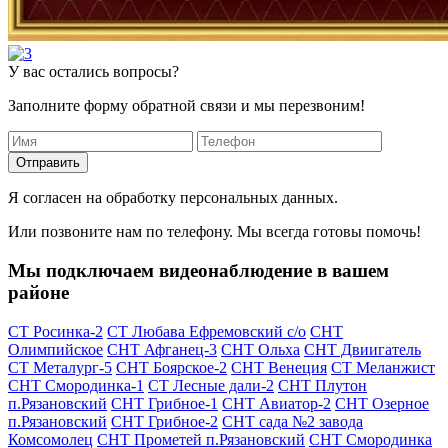
У вас остались вопросы?
Заполните форму обратной связи и мы перезвоним!
Отправить
Я согласен на обработку персональных данных.
Или позвоните нам по телефону. Мы всегда готовы помочь!
Мы подключаем видеонаблюдение в вашем
районе
СТ Росинка-2
СТ Любава Ефремовский с/о
СНТ
Олимпийское
СНТ Афганец-3
СНТ Ольха
СНТ Двиигатель
СТ Металург-5
СНТ Боярское-2
СНТ Венеция
СТ Меланжист
СНТ Смородинка-1
СТ Лесные дали-2
СНТ Плутон
п.Рязановский
СНТ Грибное-1
СНТ Авиатор-2
СНТ Озерное
п.Рязановский
СНТ Грибное-2
СНТ сада №2 завода
Комсомолец
СНТ Прометей п.Рязановский
СНТ Смородинка