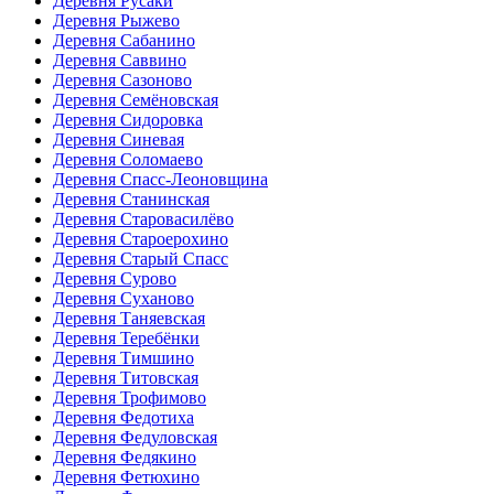
Деревня Русаки
Деревня Рыжево
Деревня Сабанино
Деревня Саввино
Деревня Сазоново
Деревня Семёновская
Деревня Сидоровка
Деревня Синевая
Деревня Соломаево
Деревня Спасс-Леоновщина
Деревня Станинская
Деревня Старовасилёво
Деревня Староерохино
Деревня Старый Спасс
Деревня Сурово
Деревня Суханово
Деревня Таняевская
Деревня Теребёнки
Деревня Тимшино
Деревня Титовская
Деревня Трофимово
Деревня Федотиха
Деревня Федуловская
Деревня Федякино
Деревня Фетюхино