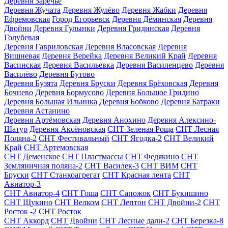
Деревня Заречье
Деревня Жучата
Деревня Жулёво
Деревня Жабки
Деревня
Ефремовская
Город Егорьевск
Деревня Дёминская
Деревня
Двойни
Деревня Гулынки
Деревня Гридинская
Деревня
Голубевая
Деревня Гавриловская
Деревня Власовская
Деревня
Вишневая
Деревня Верейка
Деревня Великий Край
Деревня
Васинская
Деревня Васильевка
Деревня Василенцево
Деревня
Василёво
Деревня Бутово
Деревня Бузята
Деревня Бруски
Деревня Брёховская
Деревня
Бочнево
Деревня Бормусово
Деревня Большое Гридино
Деревня Большая Ильинка
Деревня Бобково
Деревня Батраки
Деревня Астанино
Деревня Артёмовская
Деревня Анохино
Деревня Алексино-
Шатур
Деревня Аксёновская
СНТ Зеленая Роща
СНТ Лесная
Поляна-2
СНТ Фестивальный
СНТ Ягодка-2
СНТ Великий
Край
СНТ Артемовская
СНТ Деменское
СНТ Пластмассы
СНТ Федякино
СНТ
Земляничная поляна-2
СНТ Василек-3
СНТ ВИМ
СНТ
Бруски
СНТ Станкоагрегат
СНТ Красная лента
СНТ
Авиатор-3
СНТ Авиатор-4
СНТ Гоша
СНТ Сапожок
СНТ Букишино
СНТ Щукино
СНТ Велком
СНТ Лептон
СНТ Двойни-2
СНТ
Росток -2
СНТ Росток
СНТ Аккорд
СНТ Двойни
СНТ Лесные дали-2
СНТ Березка-8