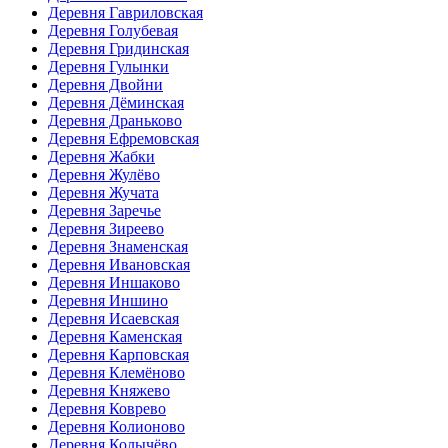
Деревня Гавриловская
Деревня Голубевая
Деревня Гридинская
Деревня Гулынки
Деревня Двойни
Деревня Дёминская
Деревня Драньково
Деревня Ефремовская
Деревня Жабки
Деревня Жулёво
Деревня Жучата
Деревня Заречье
Деревня Зиреево
Деревня Знаменская
Деревня Ивановская
Деревня Иншаково
Деревня Иншино
Деревня Исаевская
Деревня Каменская
Деревня Карповская
Деревня Клемёново
Деревня Княжево
Деревня Коврево
Деревня Колионово
Деревня Колычёво