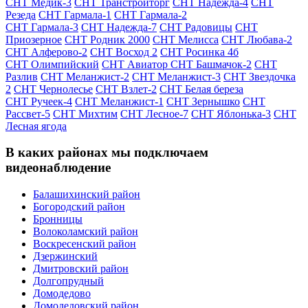
СНТ Медик-3
СНТ Транстройторг
СНТ Надежда-4
СНТ
Резеда
СНТ Гармала-1
СНТ Гармала-2
СНТ Гармала-3
СНТ Надежда-7
СНТ Радовицы
СНТ
Приозерное
СНТ Родник 2000
СНТ Мелисса
СНТ Любава-2
СНТ Алферово-2
СНТ Восход 2
СНТ Росинка 4б
СНТ Олимпийский
СНТ Авиатор
СНТ Башмачок-2
СНТ
Разлив
СНТ Меланжист-2
СНТ Меланжист-3
СНТ Звездочка
2
СНТ Чернолесье
СНТ Взлет-2
СНТ Белая береза
СНТ Ручеек-4
СНТ Меланжист-1
СНТ Зернышко
СНТ
Рассвет-5
СНТ Михтим
СНТ Лесное-7
СНТ Яблонька-3
СНТ
Лесная ягода
В каких районах мы подключаем
видеонаблюдение
Балашихинский район
Богородский район
Бронницы
Волоколамский район
Воскресенский район
Дзержинский
Дмитровский район
Долгопрудный
Домодедово
Домодедовский район