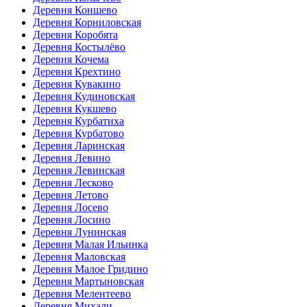
Деревня Коншево
Деревня Корниловская
Деревня Коробята
Деревня Костылёво
Деревня Кочема
Деревня Крехтино
Деревня Кувакино
Деревня Кудиновская
Деревня Кукшево
Деревня Курбатиха
Деревня Курбатово
Деревня Ларинская
Деревня Левино
Деревня Левинская
Деревня Лесково
Деревня Летово
Деревня Лосево
Деревня Лосино
Деревня Лунинская
Деревня Малая Ильинка
Деревня Маловская
Деревня Малое Гридино
Деревня Мартыновская
Деревня Мелентеево
Деревня Михали