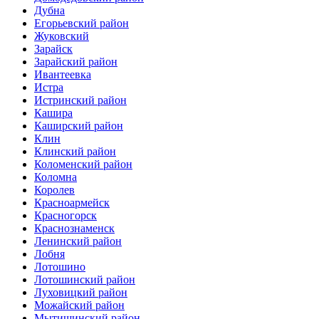
Дубна
Егорьевский район
Жуковский
Зарайск
Зарайский район
Ивантеевка
Истра
Истринский район
Кашира
Каширский район
Клин
Клинский район
Коломенский район
Коломна
Королев
Красноармейск
Красногорск
Краснознаменск
Ленинский район
Лобня
Лотошино
Лотошинский район
Луховицкий район
Можайский район
Мытищинский район