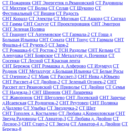
СТ Пожарник
СНТ Энергетик п.Рязановский
СТ Радовицы
СТ Михтим
СТ Волна
СТ Сплав
СТ Щукино
СТ
Фестивальный
СТ Вишня
СТ Радость
СНТ Коралл
СТ Электра
СТ Могикан
СТ Аккорд
СТ Сигнал
СТ Гамма
СНТ Силуэт
СТ Проектировщик
СНТ Эмитрон
СНТ Зеленая Поляна
СТ Гиацинт
СТ Артемовское
СТ Гармала-2
СТ Гоша д
Большая Ильинка
СНТ Соната
СНТ Тонус
СТ Гармала
СНТ
Фиалка-4
СТ Ручеек-5
СТ Заря-2
СТ Ромашка-6
СТ Росток-2
ТСН Раздолье
СНТ Кельма
СТ
Аленушка
СНТ Боярское
СТ Металлург д. Починки
СТ
Сосенки
СТ Лесной
СТ Красная лента
СНТ Бережок
СНТ Ромашка д. Алферово
СТ Изумруд
СТ
Родник
СНТ Металлург д.Большая Ильинка
СТ Белые Росы
СТ Озерное-2
СТ Маяк
СТ Рассвет-3
СНТ Нива д.Юрьево
СНТ Рассвет-4
СТ Двойни-2
СТ Зеленый Огонек-2
СНТ
Рассвет пгт Рязановский
СТ Приволье
СТ Двойни
СТ Семья
СТ Надежда-3
СНТ Шинник
СНТ Лазаревка
СТ Жаворонок
СНТ Щеголево
СНТ Лосевский
СНТ Заречье
д.Исаевская
СТ Родничок-2
СНТ Реутовец
СНТ Полянка
д.Чадлево
СТ Улыбка
СТ Звездочка-2
СТ Щит
СНТ Тополек д. Костылево
СТ Любава д.Корниловская
СНТ
Звезда Радовицы
СТ Авиатор-3
СТ Любава д. Двойни
СТ
Лесное-3
СНТ Старт-2
СТ Звезда
СТ Авиатор-4 д. Двойни
СТ
Березка-8