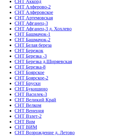
СНТ Аккорд
СНТ Алферово-2
СНТ Алферовское
СНТ Артемовская
СНТ Афганец-3
СНТ Афганец-3 д. Хохлево
СНТ Башмачок-1
СНТ Башмачок-2
СНТ Белая береза
СНТ Бережок
СНТ Березка -3
СНТ Березка д.Ширяевская
СНТ Березка-8
СНТ Боярское
СНТ Боярское-2
СНТ Бруски
СНТ Букишино
СНТ Василек-3
СНТ Великий Край
СНТ Велком
СНТ Венеция
СНТ Взлет-2
СНТ Вим
СНТ ВИМ
СНТ Возрождение д. Летово