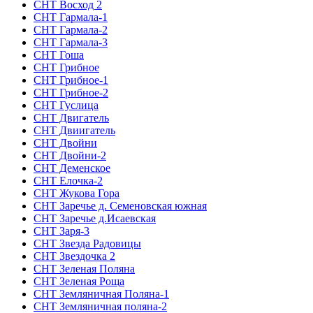
СНТ Восход 2
СНТ Гармала-1
СНТ Гармала-2
СНТ Гармала-3
СНТ Гоша
СНТ Грибное
СНТ Грибное-1
СНТ Грибное-2
СНТ Гуслица
СНТ Двигатель
СНТ Двиигатель
СНТ Двойни
СНТ Двойни-2
СНТ Деменское
СНТ Елочка-2
СНТ Жукова Гора
СНТ Заречье д. Семеновская южная
СНТ Заречье д.Исаевская
СНТ Заря-3
СНТ Звезда Радовицы
СНТ Звездочка 2
СНТ Зеленая Поляна
СНТ Зеленая Роща
СНТ Земляничная Поляна-1
СНТ Земляничная поляна-2