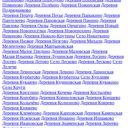
Поминово
Деревня Полбино
Деревня Пожинская
Деревня
Подрядниково
Деревня Пешур
Деревня Песье
Деревня Парыкино
Деревня
Пантелеево
Деревня Пановская
Деревня Панино
Деревня
Павлова
Деревня Орлы
Деревня Овчагино
Деревня Новый
Деревня Новопосёлки
Деревня Новоерохино
Деревня
Никоново
Деревня Николо-Крутины
Село Никиткино
Деревня Низкое
Деревня Незгово
Деревня Михали
Деревня
Мелентеево
Деревня Мартыновская
Деревня Малое Гридино
Деревня Маловская
Деревня
Малая Ильинка
Деревня Лунинская
Деревня Лосино
Деревня
Лосево
Деревня Летово
Село Лесково
Деревня Лесково
Село
Лелечи
Деревня Левинская
Деревня Левино
Деревня Ларинская
Деревня Курбатово
Деревня Курбатиха
Село Куплиям
Деревня Кукшево
Деревня Кудиновская
Деревня Кувакино
Село Круги
Деревня Крехтино
Деревня Кочема
Деревня Костылёво
Деревня Коробята
Деревня Корниловская
Деревня Коншево
Деревня Колычёво
Деревня Колионово
Деревня Коврево
Деревня Княжево
Деревня Клемёново
Деревня Карповская
Деревня Каменская
Деревня Исаевская
Деревня Иншино
Деревня Иншаково
Деревня Ивановская
Деревня Знаменская
Деревня Зиреево