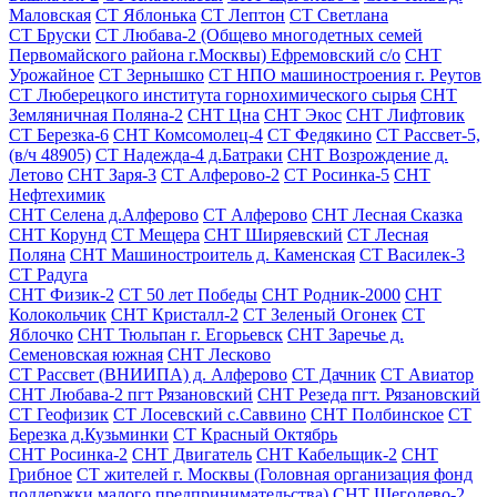
Маловская
СТ Яблонька
СТ Лептон
СТ Светлана
СТ Бруски
СТ Любава-2 (Общево многодетных семей
Первомайского района г.Москвы) Ефремовский с/о
СНТ
Урожайное
СТ Зернышко
СТ НПО машиностроения г. Реутов
СТ Люберецкого института горнохимического сырья
СНТ
Земляничная Поляна-2
СНТ Цна
СНТ Экос
СНТ Лифтовик
СТ Березка-6
СНТ Комсомолец-4
СТ Федякино
СТ Рассвет-5,
(в/ч 48905)
СТ Надежда-4 д.Батраки
СНТ Возрождение д.
Летово
СНТ Заря-3
СТ Алферово-2
СТ Росинка-5
СНТ
Нефтехимик
СНТ Селена д.Алферово
СТ Алферово
СНТ Лесная Сказка
СНТ Корунд
СТ Мещера
СНТ Ширяевский
СТ Лесная
Поляна
СНТ Машиностроитель д. Каменская
СТ Василек-3
СТ Радуга
СНТ Физик-2
СТ 50 лет Победы
СНТ Родник-2000
СНТ
Колокольчик
СНТ Кристалл-2
СТ Зеленый Огонек
СТ
Яблочко
СНТ Тюльпан г. Егорьевск
СНТ Заречье д.
Семеновская южная
СНТ Лесково
СТ Рассвет (ВНИИПА) д. Алферово
СТ Дачник
СТ Авиатор
СНТ Любава-2 пгт Рязановский
СНТ Резеда пгт. Рязановский
СТ Геофизик
СТ Лосевский с.Саввино
СНТ Полбинское
СТ
Березка д.Кузьминки
СТ Красный Октябрь
СНТ Росинка-2
СНТ Двигатель
СНТ Кабельщик-2
СНТ
Грибное
СТ жителей г. Москвы (Головная организация фонд
поддержки малого предпринимательства)
СНТ Щеголево-2