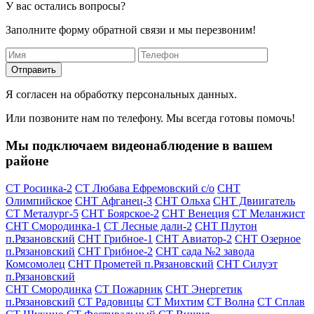
У вас остались вопросы?
Заполните форму обратной связи и мы перезвоним!
Отправить
Я согласен на обработку персональных данных.
Или позвоните нам по телефону. Мы всегда готовы помочь!
Мы подключаем видеонаблюдение в вашем
районе
СТ Росинка-2
СТ Любава Ефремовский с/о
СНТ
Олимпийское
СНТ Афганец-3
СНТ Ольха
СНТ Двиигатель
СТ Металург-5
СНТ Боярское-2
СНТ Венеция
СТ Меланжист
СНТ Смородинка-1
СТ Лесные дали-2
СНТ Плутон
п.Рязановский
СНТ Грибное-1
СНТ Авиатор-2
СНТ Озерное
п.Рязановский
СНТ Грибное-2
СНТ сада №2 завода
Комсомолец
СНТ Прометей п.Рязановский
СНТ Силуэт
п.Рязановский
СНТ Смородинка
СТ Пожарник
СНТ Энергетик
п.Рязановский
СТ Радовицы
СТ Михтим
СТ Волна
СТ Сплав