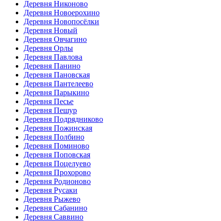
Деревня Никоново
Деревня Новоерохино
Деревня Новопосёлки
Деревня Новый
Деревня Овчагино
Деревня Орлы
Деревня Павлова
Деревня Панино
Деревня Пановская
Деревня Пантелеево
Деревня Парыкино
Деревня Песье
Деревня Пешур
Деревня Подрядниково
Деревня Пожинская
Деревня Полбино
Деревня Поминово
Деревня Поповская
Деревня Поцелуево
Деревня Прохорово
Деревня Родионово
Деревня Русаки
Деревня Рыжево
Деревня Сабанино
Деревня Саввино