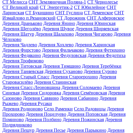
СТ Мелисса
СНТ Земляничная Поляна-1
СТ Чернолесье
СТ Великий край
СТ Энергетик-2
СТ Юбилейное
СНТ
Ларинская
СТ Букишино
СНТ Гуслица
СТ Деменское
СНТ
Измайлово п.Рязановский
СТ Дорожник
СНТ Алферовское
Деревня Драньково
Деревня Янино
Деревня Юринская
Деревня Щеголёво
Деревня Шувое
Деревня Ширяевская
Деревня Шатур
Деревня Шалахово
Деревня Чигарово
Деревня
Чёлохово
Деревня Чадлево
Деревня Хохлево
Деревня Харинская
Деревня Фирстово
Деревня Фильчаково
Деревня Фетюхино
Деревня Федякино
Деревня Федуловская
Деревня Федотиха
Деревня Трофимово
Деревня Титовская
Деревня Тимшино
Деревня Теребёнки
Деревня Таняевская
Деревня Суханово
Деревня Сурово
Деревня Старый Спасс
Деревня Староерохино
Деревня
Старовасилёво
Деревня Станинская
Деревня Спасс-Леоновщина
Деревня Соломаево
Деревня
Синевая
Деревня Сидоровка
Деревня Семёновская
Деревня
Сазоново
Деревня Саввино
Деревня Сабанино
Деревня
Рыжево
Деревня Русаки
Деревня Родионово
Село Раменки
Село Радовицы
Деревня
Прохорово
Деревня Поцелуево
Деревня Поповская
Деревня
Поминово
Деревня Полбино
Деревня Пожинская
Деревня
Подрядниково
Деревня Пешур
Деревня Песье
Деревня Парыкино
Деревня