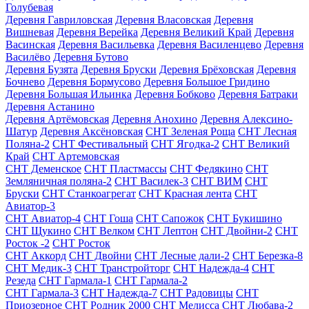
Голубевая
Деревня Гавриловская
Деревня Власовская
Деревня
Вишневая
Деревня Верейка
Деревня Великий Край
Деревня
Васинская
Деревня Васильевка
Деревня Василенцево
Деревня
Василёво
Деревня Бутово
Деревня Бузята
Деревня Бруски
Деревня Брёховская
Деревня
Бочнево
Деревня Бормусово
Деревня Большое Гридино
Деревня Большая Ильинка
Деревня Бобково
Деревня Батраки
Деревня Астанино
Деревня Артёмовская
Деревня Анохино
Деревня Алексино-
Шатур
Деревня Аксёновская
СНТ Зеленая Роща
СНТ Лесная
Поляна-2
СНТ Фестивальный
СНТ Ягодка-2
СНТ Великий
Край
СНТ Артемовская
СНТ Деменское
СНТ Пластмассы
СНТ Федякино
СНТ
Земляничная поляна-2
СНТ Василек-3
СНТ ВИМ
СНТ
Бруски
СНТ Станкоагрегат
СНТ Красная лента
СНТ
Авиатор-3
СНТ Авиатор-4
СНТ Гоша
СНТ Сапожок
СНТ Букишино
СНТ Щукино
СНТ Велком
СНТ Лептон
СНТ Двойни-2
СНТ
Росток -2
СНТ Росток
СНТ Аккорд
СНТ Двойни
СНТ Лесные дали-2
СНТ Березка-8
СНТ Медик-3
СНТ Транстройторг
СНТ Надежда-4
СНТ
Резеда
СНТ Гармала-1
СНТ Гармала-2
СНТ Гармала-3
СНТ Надежда-7
СНТ Радовицы
СНТ
Приозерное
СНТ Родник 2000
СНТ Мелисса
СНТ Любава-2