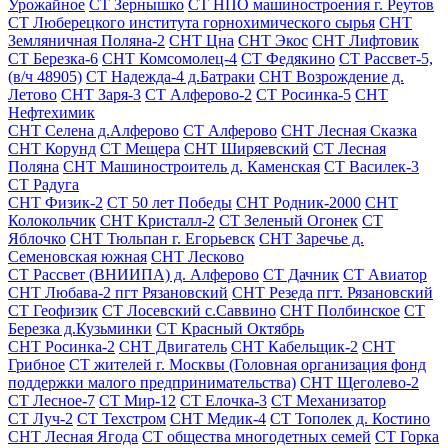
Урожайное
СТ Зернышко
СТ НПО машиностроения г. Реутов
СТ Люберецкого института горнохимического сырья
СНТ
Земляничная Поляна-2
СНТ Цна
СНТ Экос
СНТ Лифтовик
СТ Березка-6
СНТ Комсомолец-4
СТ Федякино
СТ Рассвет-5,
(в/ч 48905)
СТ Надежда-4 д.Батраки
СНТ Возрождение д.
Летово
СНТ Заря-3
СТ Алферово-2
СТ Росинка-5
СНТ
Нефтехимик
СНТ Селена д.Алферово
СТ Алферово
СНТ Лесная Сказка
СНТ Корунд
СТ Мещера
СНТ Ширяевский
СТ Лесная
Поляна
СНТ Машиностроитель д. Каменская
СТ Василек-3
СТ Радуга
СНТ Физик-2
СТ 50 лет Победы
СНТ Родник-2000
СНТ
Колокольчик
СНТ Кристалл-2
СТ Зеленый Огонек
СТ
Яблочко
СНТ Тюльпан г. Егорьевск
СНТ Заречье д.
Семеновская южная
СНТ Лесково
СТ Рассвет (ВНИИПА) д. Алферово
СТ Дачник
СТ Авиатор
СНТ Любава-2 пгт Рязановский
СНТ Резеда пгт. Рязановский
СТ Геофизик
СТ Лосевский с.Саввино
СНТ Полбинское
СТ
Березка д.Кузьминки
СТ Красный Октябрь
СНТ Росинка-2
СНТ Двигатель
СНТ Кабельщик-2
СНТ
Грибное
СТ жителей г. Москвы (Головная организация фонд
поддержки малого предпринимательства)
СНТ Щеголево-2
СТ Лесное-7
СТ Мир-12
СТ Елочка-3
СТ Механизатор
СТ Луч-2
СТ Техстром
СНТ Медик-4
СТ Тополек д. Костино
СНТ Лесная Ягода
СТ общества многодетных семей
СТ Горка