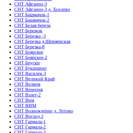
СНТ Афганец-3
СНТ Афганец-3 д. Хохлево
СНТ Башмачок-1
СНТ Башмачок-2
СНТ Белая береза
СНТ Бережок
СНТ Березка -3
СНТ Березка д.Ширяевская
СНТ Березка-8
СНТ Боярское
СНТ Боярское-2
СНТ Бруски
СНТ Букишино
СНТ Василек-3
СНТ Великий Край
СНТ Велком
СНТ Венеция
СНТ Взлет-2
СНТ Вим
СНТ ВИМ
СНТ Возрождение д. Летово
СНТ Восход 2
СНТ Гармала-1
СНТ Гармала-2
СНТ Гармала-3