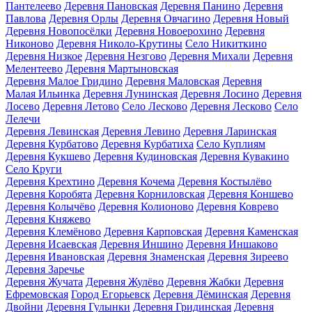
Пантелеево
Деревня Пановская
Деревня Панино
Деревня
Павлова
Деревня Орлы
Деревня Овчагино
Деревня Новый
Деревня Новопосёлки
Деревня Новоерохино
Деревня
Никоново
Деревня Николо-Крутины
Село Никиткино
Деревня Низкое
Деревня Незгово
Деревня Михали
Деревня
Мелентеево
Деревня Мартыновская
Деревня Малое Гридино
Деревня Маловская
Деревня
Малая Ильинка
Деревня Лунинская
Деревня Лосино
Деревня
Лосево
Деревня Летово
Село Лесково
Деревня Лесково
Село
Лелечи
Деревня Левинская
Деревня Левино
Деревня Ларинская
Деревня Курбатово
Деревня Курбатиха
Село Куплиям
Деревня Кукшево
Деревня Кудиновская
Деревня Кувакино
Село Круги
Деревня Крехтино
Деревня Кочема
Деревня Костылёво
Деревня Коробята
Деревня Корниловская
Деревня Коншево
Деревня Колычёво
Деревня Колионово
Деревня Коврево
Деревня Княжево
Деревня Клемёново
Деревня Карповская
Деревня Каменская
Деревня Исаевская
Деревня Иншино
Деревня Иншаково
Деревня Ивановская
Деревня Знаменская
Деревня Зиреево
Деревня Заречье
Деревня Жучата
Деревня Жулёво
Деревня Жабки
Деревня
Ефремовская
Город Егорьевск
Деревня Дёминская
Деревня
Двойни
Деревня Гулынки
Деревня Гридинская
Деревня