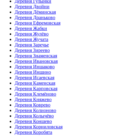
Деревня Гулынки
Деревня Двойни
Деревня Дёминская
Деревня Драньково
Деревня Ефремовская
Деревня Жабки
Деревня Жулёво
Деревня Жучата
Деревня Заречье
Деревня Зиреево
Деревня Знаменская
Деревня Ивановская
Деревня Иншаково
Деревня Иншино
Деревня Исаевская
Деревня Каменская
Деревня Карповская
Деревня Клемёново
Деревня Княжево
Деревня Коврево
Деревня Колионово
Деревня Колычёво
Деревня Коншево
Деревня Корниловская
Деревня Коробята