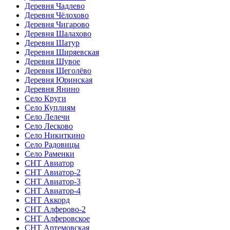
Деревня Чадлево
Деревня Чёлохово
Деревня Чигарово
Деревня Шалахово
Деревня Шатур
Деревня Ширяевская
Деревня Шувое
Деревня Щеголёво
Деревня Юринская
Деревня Янино
Село Круги
Село Куплиям
Село Лелечи
Село Лесково
Село Никиткино
Село Радовицы
Село Раменки
СНТ Авиатор
СНТ Авиатор-2
СНТ Авиатор-3
СНТ Авиатор-4
СНТ Аккорд
СНТ Алферово-2
СНТ Алферовское
СНТ Артемовская