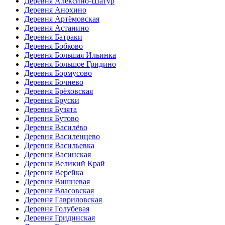
Деревня Алексино-Шатур
Деревня Анохино
Деревня Артёмовская
Деревня Астанино
Деревня Батраки
Деревня Бобково
Деревня Большая Ильинка
Деревня Большое Гридино
Деревня Бормусово
Деревня Бочнево
Деревня Брёховская
Деревня Бруски
Деревня Бузята
Деревня Бутово
Деревня Василёво
Деревня Василенцево
Деревня Васильевка
Деревня Васинская
Деревня Великий Край
Деревня Верейка
Деревня Вишневая
Деревня Власовская
Деревня Гавриловская
Деревня Голубевая
Деревня Гридинская