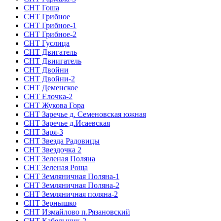
СНТ Гоша
СНТ Грибное
СНТ Грибное-1
СНТ Грибное-2
СНТ Гуслица
СНТ Двигатель
СНТ Двиигатель
СНТ Двойни
СНТ Двойни-2
СНТ Деменское
СНТ Елочка-2
СНТ Жукова Гора
СНТ Заречье д. Семеновская южная
СНТ Заречье д.Исаевская
СНТ Заря-3
СНТ Звезда Радовицы
СНТ Звездочка 2
СНТ Зеленая Поляна
СНТ Зеленая Роща
СНТ Земляничная Поляна-1
СНТ Земляничная Поляна-2
СНТ Земляничная поляна-2
СНТ Зернышко
СНТ Измайлово п.Рязановский
СНТ Кабельщик-2