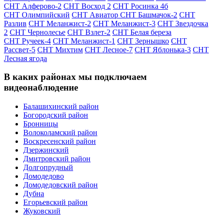
СНТ Алферово-2
СНТ Восход 2
СНТ Росинка 4б
СНТ Олимпийский
СНТ Авиатор
СНТ Башмачок-2
СНТ
Разлив
СНТ Меланжист-2
СНТ Меланжист-3
СНТ Звездочка
2
СНТ Чернолесье
СНТ Взлет-2
СНТ Белая береза
СНТ Ручеек-4
СНТ Меланжист-1
СНТ Зернышко
СНТ
Рассвет-5
СНТ Михтим
СНТ Лесное-7
СНТ Яблонька-3
СНТ
Лесная ягода
В каких районах мы подключаем
видеонаблюдение
Балашихинский район
Богородский район
Бронницы
Волоколамский район
Воскресенский район
Дзержинский
Дмитровский район
Долгопрудный
Домодедово
Домодедовский район
Дубна
Егорьевский район
Жуковский