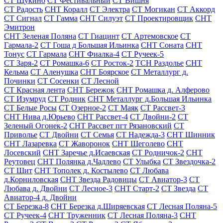
СТ Щукино
СТ Фестивальный
СТ Вишня
СТ Радость
СНТ Коралл
СТ Электра
СТ Могикан
СТ Аккорд
СТ Сигнал
СТ Гамма
СНТ Силуэт
СТ Проектировщик
СНТ
Эмитрон
СНТ Зеленая Поляна
СТ Гиацинт
СТ Артемовское
СТ
Гармала-2
СТ Гоша д Большая Ильинка
СНТ Соната
СНТ
Тонус
СТ Гармала
СНТ Фиалка-4
СТ Ручеек-5
СТ Заря-2
СТ Ромашка-6
СТ Росток-2
ТСН Раздолье
СНТ
Кельма
СТ Аленушка
СНТ Боярское
СТ Металлург д.
Починки
СТ Сосенки
СТ Лесной
СТ Красная лента
СНТ Бережок
СНТ Ромашка д. Алферово
СТ Изумруд
СТ Родник
СНТ Металлург д.Большая Ильинка
СТ Белые Росы
СТ Озерное-2
СТ Маяк
СТ Рассвет-3
СНТ Нива д.Юрьево
СНТ Рассвет-4
СТ Двойни-2
СТ
Зеленый Огонек-2
СНТ Рассвет пгт Рязановский
СТ
Приволье
СТ Двойни
СТ Семья
СТ Надежда-3
СНТ Шинник
СНТ Лазаревка
СТ Жаворонок
СНТ Щеголево
СНТ
Лосевский
СНТ Заречье д.Исаевская
СТ Родничок-2
СНТ
Реутовец
СНТ Полянка д.Чадлево
СТ Улыбка
СТ Звездочка-2
СТ Щит
СНТ Тополек д. Костылево
СТ Любава
д.Корниловская
СНТ Звезда Радовицы
СТ Авиатор-3
СТ
Любава д. Двойни
СТ Лесное-3
СНТ Старт-2
СТ Звезда
СТ
Авиатор-4 д. Двойни
СТ Березка-8
СНТ Березка д.Ширяевская
СТ Лесная Поляна-5
СТ Ручеек-4
СНТ Труженник
СТ Лесная Поляна-3
СНТ