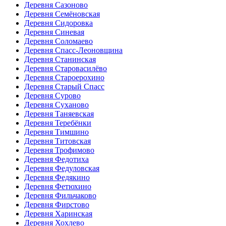
Деревня Сазоново
Деревня Семёновская
Деревня Сидоровка
Деревня Синевая
Деревня Соломаево
Деревня Спасс-Леоновщина
Деревня Станинская
Деревня Старовасилёво
Деревня Староерохино
Деревня Старый Спасс
Деревня Сурово
Деревня Суханово
Деревня Таняевская
Деревня Теребёнки
Деревня Тимшино
Деревня Титовская
Деревня Трофимово
Деревня Федотиха
Деревня Федуловская
Деревня Федякино
Деревня Фетюхино
Деревня Фильчаково
Деревня Фирстово
Деревня Харинская
Деревня Хохлево