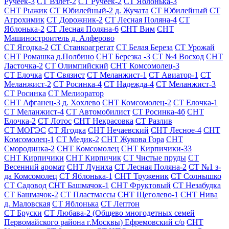
Ручеек-3
СТ Взлет-2
СТ Ручеек-2
СТ Яблонька-3
СНТ Рыжик
СТ Юбилейный-2 д. Жучата
СТ Юбилейный
СТ
Агрохимик
СТ Дорожник-2
СТ Лесная Поляна-4
СТ
Яблонька-2
СТ Лесная Поляна-6
СНТ Вим
СНТ
Машиностроитель д. Алферово
СТ Ягодка-2
СТ Станкоагрегат
СТ Белая Береза
СТ Урожай
СНТ Ромашка д.Полбино
СНТ Березка -3
СТ №4 Восход
СНТ
Ласточка-2
СТ Олимпийский
СНТ Комсомолец-3
СТ Елочка
СТ Связист
СТ Меланжист-1
СТ Авиатор-1
СТ
Меланжист-2
СТ Росинка-4
СТ Надежда-4
СТ Меланжист-3
СТ Росинка
СТ Мелиоратор
СНТ Афганец-3 д. Хохлево
СНТ Комсомолец-2
СТ Елочка-1
СТ Меланжист-4
СТ Автомобилист
СТ Росинка-4б
СНТ
Елочка-2
СТ Лотос
СНТ Некрасовка
СТ Разлив
СТ МОГЭС
СТ Ягодка
СНТ Нечаевский
СНТ Лесное-4
СНТ
Комсомолец-1
СТ Медик-2
СНТ Жукова Гора
СНТ
Смородинка-2
СНТ Комсомолец
СНТ Кирпичики-33
СНТ Кирпичики
СНТ Кирпичик
СТ Чистые пруды
СТ
Весенний аромат
СНТ Луниха
СТ Лесная Поляна-2
СТ №1 з-
да Комсомолец
СТ Яблонька-1
СНТ Труженик
СТ Солнышко
СТ Садовод
СНТ Башмачок-1
СНТ Фруктовый
СТ Незабудка
СТ Башмачок-2
СТ Пластмассы
СНТ Щеголево-1
СНТ Нива
д. Маловская
СТ Яблонька
СТ Лептон
СТ Бруски
СТ Любава-2 (Общево многодетных семей
Первомайского района г.Москвы) Ефремовский с/о
СНТ