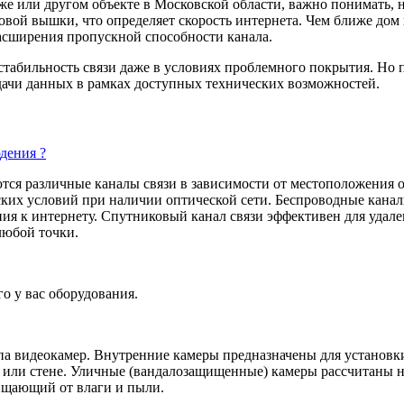
дже или другом объекте в Московской области, важно понимать,
товой вышки, что определяет скорость интернета. Чем ближе дом
расширения пропускной способности канала.
табильность связи даже в условиях проблемного покрытия. Но 
дачи данных в рамках доступных технических возможностей.
дения ?
ются различные каналы связи в зависимости от местоположения
ских условий при наличии оптической сети. Беспроводные каналы
ия к интернету. Спутниковый канал связи эффективен для удал
любой точки.
о у вас оборудования.
 видеокамер. Внутренние камеры предназначены для установки 
 или стене. Уличные (вандалозащищенные) камеры рассчитаны на
ищающий от влаги и пыли.