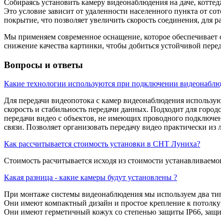
Собираясь установить камеру видеонаблюдения на даче, котте
Это условие зависит от удаленности населенного пункта от со
покрытие, что позволяет увеличить скорость соединения, для 
Мы применяем современное оснащение, которое обеспечивает с
снижение качества картинки, чтобы добиться устойчивой пере
Вопросы и ответы
Какие технологии используются при подключении видеонаблю
Для передачи видеопотока с камер видеонаблюдения использу
скорость и стабильность передачи данных. Подходит для город
передачи видео с объектов, не имеющих проводного подключен
связи. Позволяет организовать передачу видео практически из 
Как рассчитывается стоимость установки в СНТ Луниха?
Стоимость расчитывается исходя из стоимости устанавливаемог
Какая разница - какие камеры будут установлены ?
При монтаже системы видеонаблюдения мы используем два типа
Они имеют компактный дизайн и простое крепление к потолку
Они имеют герметичный кожух со степенью защиты IP66, защ