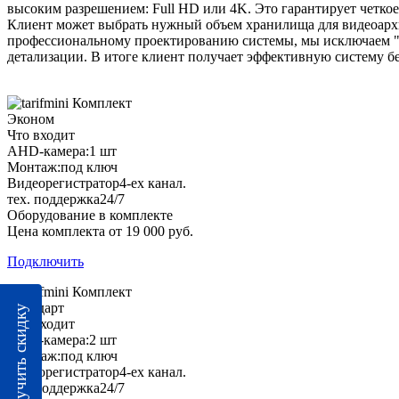
высоким разрешением: Full HD или 4K. Это гарантирует четко
Клиент может выбрать нужный объем хранилища для видеоархив
профессиональному проектированию системы, мы исключаем "
детализации. В итоге клиент получает эффективную систему б
Комплект
Эконом
Что входит
AHD-камера:
1 шт
Монтаж:
под ключ
Видеорегистратор
4-ех канал.
тех. поддержка
24/7
Оборудование в комплекте
Цена комплекта от 19 000 руб.
Подключить
Комплект
Стандарт
Получить скидку
Что входит
AHD-камера:
2 шт
Монтаж:
под ключ
Видеорегистратор
4-ех канал.
тех. поддержка
24/7