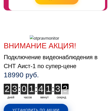
ВНИМАНИЕ АКЦИЯ!
Подключение видеонаблюдения в
СНТ Аист-1 по супер-цене
18990 руб.
2
2
3
3
:
0
0
1
1
:
4
4
1
1
:
3
3
1
2
1
дней
часов
минут
секунд
УСТАНОВИТЬ ПО АКЦИИ