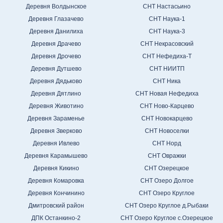
Деревня Волдынское
СНТ Настасьино
Деревня Глазачево
СНТ Наука-1
Деревня Данилиха
СНТ Наука-3
Деревня Драчево
СНТ Некрасовский
Деревня Дрочево
СНТ Нефедиха-Т
Деревня Дутшево
СНТ НИИТП
Деревня Дядьково
СНТ Ника
Деревня Дятлино
СНТ Новая Нефедиха
Деревня Животино
СНТ Ново-Карцево
Деревня Зараменье
СНТ Новокарцево
Деревня Зверково
СНТ Новоселки
Деревня Ивлево
СНТ Норд
Деревня Карамышево
СНТ Овражки
Деревня Кикино
СНТ Озерецкое
Деревня Комаровка
СНТ Озеро Долгое
Деревня Кончинино
СНТ Озеро Круглое
Дмитровский район
СНТ Озеро Круглое д.Рыбаки
ДПК Останкино-2
СНТ Озеро Круглое с.Озерецкое