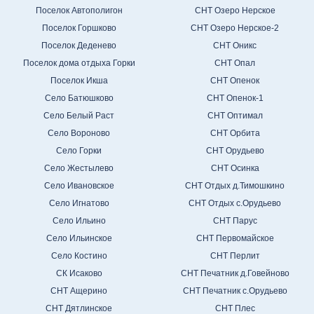
Поселок Автополигон
СНТ Озеро Нерское
Поселок Горшково
СНТ Озеро Нерское-2
Поселок Деденево
СНТ Оникс
Поселок дома отдыха Горки
СНТ Опал
Поселок Икша
СНТ Опенок
Село Батюшково
СНТ Опенок-1
Село Белый Раст
СНТ Оптимал
Село Вороново
СНТ Орбита
Село Горки
СНТ Орудьево
Село Жестылево
СНТ Осинка
Село Ивановское
СНТ Отдых д.Тимошкино
Село Игнатово
СНТ Отдых с.Орудьево
Село Ильино
СНТ Парус
Село Ильинское
СНТ Первомайское
Село Костино
СНТ Перлит
СК Исаково
СНТ Печатник д.Говейново
СНТ Ащерино
СНТ Печатник с.Орудьево
СНТ Дятлинское
СНТ Плес