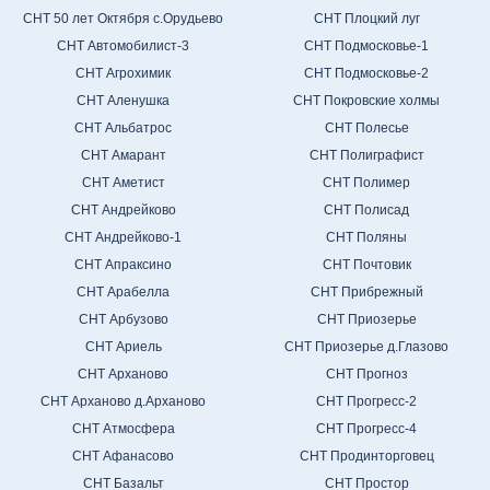
СНТ 50 лет Октября с.Орудьево
СНТ Плоцкий луг
СНТ Автомобилист-3
СНТ Подмосковье-1
СНТ Агрохимик
СНТ Подмосковье-2
СНТ Аленушка
СНТ Покровские холмы
СНТ Альбатрос
СНТ Полесье
СНТ Амарант
СНТ Полиграфист
СНТ Аметист
СНТ Полимер
СНТ Андрейково
СНТ Полисад
СНТ Андрейково-1
СНТ Поляны
СНТ Апраксино
СНТ Почтовик
СНТ Арабелла
СНТ Прибрежный
СНТ Арбузово
СНТ Приозерье
СНТ Ариель
СНТ Приозерье д.Глазово
СНТ Арханово
СНТ Прогноз
СНТ Арханово д.Арханово
СНТ Прогресс-2
СНТ Атмосфера
СНТ Прогресс-4
СНТ Афанасово
СНТ Продинторговец
СНТ Базальт
СНТ Простор