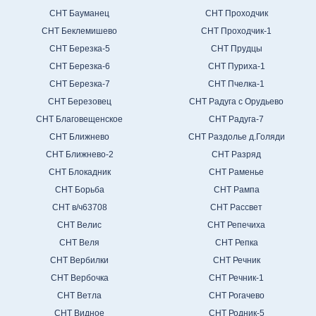
СНТ Бауманец
СНТ Проходчик
СНТ Беклемишево
СНТ Проходчик-1
СНТ Березка-5
СНТ Прудцы
СНТ Березка-6
СНТ Пуриха-1
СНТ Березка-7
СНТ Пчелка-1
СНТ Березовец
СНТ Радуга с Орудьево
СНТ Благовещенское
СНТ Радуга-7
СНТ Ближнево
СНТ Раздолье д.Голяди
СНТ Ближнево-2
СНТ Разряд
СНТ Блокадник
СНТ Раменье
СНТ Борьба
СНТ Рампа
СНТ в/ч63708
СНТ Рассвет
СНТ Велис
СНТ Репечиха
СНТ Веля
СНТ Репка
СНТ Вербилки
СНТ Речник
СНТ Вербочка
СНТ Речник-1
СНТ Ветла
СНТ Рогачево
СНТ Видное
СНТ Родник-5