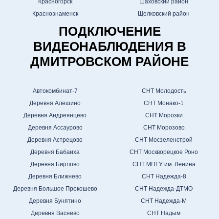
Красногорск
Шаховский район
Краснознаменск
Щелковский район
ПОДКЛЮЧЕНИЕ
ВИДЕОНАБЛЮДЕНИЯ В
ДМИТРОВСКОМ РАЙОНЕ
Автокомбинат-7
СНТ Молодость
Деревня Алешино
СНТ Монако-1
Деревня Андреянцево
СНТ Морозки
Деревня Ассаурово
СНТ Морозово
Деревня Астрецово
СНТ Мосзеленстрой
Деревня Бабаиха
СНТ Москворецкое Роно
Деревня Бирлово
СНТ МПГУ им. Ленина
Деревня Ближнево
СНТ Надежда-8
Деревня Большое Прокошево
СНТ Надежда-ДТМО
Деревня Бунятино
СНТ Надежда-М
Деревня Васнево
СНТ Надым