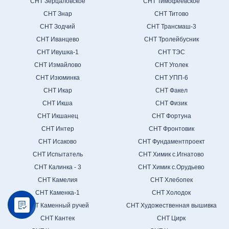
СНТ Зерцаловское
СНТ Тимофеевское
СНТ Знар
СНТ Титово
СНТ Зодчий
СНТ Трансмаш-3
СНТ Иванцево
СНТ Тролейбусник
СНТ Ивушка-1
СНТ ТЭС
СНТ Измайлово
СНТ Уголек
СНТ Изюминка
СНТ УПП-6
СНТ Икар
СНТ Факел
СНТ Икша
СНТ Физик
СНТ Икшанец
СНТ Фортуна
СНТ Интер
СНТ Фронтовик
СНТ Исаково
СНТ Фундаментпроект
СНТ Испытатель
СНТ Химик с.Игнатово
СНТ Калинка - 3
СНТ Химик с.Орудьево
СНТ Камелия
СНТ Хлебопек
СНТ Каменка-1
СНТ Холодок
СНТ Каменный ручей
СНТ Художественная вышивка
СНТ Кантек
СНТ Цирк