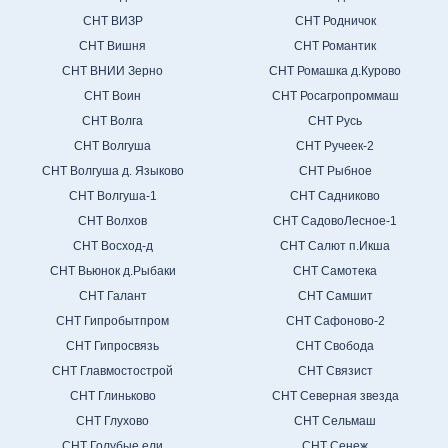
СНТ ВИЗР
СНТ Родничок
СНТ Вишня
СНТ Романтик
СНТ ВНИИ Зерно
СНТ Ромашка д.Курово
СНТ Воин
СНТ Росагропроммаш
СНТ Волга
СНТ Русь
СНТ Волгуша
СНТ Ручеек-2
СНТ Волгуша д. Языково
СНТ Рыбное
СНТ Волгуша-1
СНТ Садниково
СНТ Волхов
СНТ СадовоЛесное-1
СНТ Восход-д
СНТ Салют п.Икша
СНТ Вьюнок д.Рыбаки
СНТ Самотека
СНТ Галант
СНТ Самшит
СНТ Гипробытпром
СНТ Сафоново-2
СНТ Гипросвязь
СНТ Свобода
СНТ Главмостострой
СНТ Связист
СНТ Глиньково
СНТ Северная звезда
СНТ Глухово
СНТ Сельмаш
СНТ Голубые ели
СНТ Сенеж