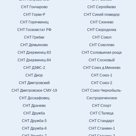
СНТ Гончарово
СНТ Сергейково
СНТ Горки-Р
СНТ Синий помидор
СНТ Горячкинец
СНТ Сихнево
СНТ Госкомстат РФ
СНТ Скородонка
СНТ Грибки
СНТ Сокол
СНТ Демьяново
СНТ Соколово
СНТ Дзержинец-83
СНТ Соловьиная роща
СНТ Дзержинец-84
СНТ Сосновый
СНТ ДЗФС-2
СНТ Союз д.Минеево
СНТ Диор
СНТ Союз-1
СНТ Дмитровский
СНТ Союз-2
СНТ Дмитровское СМУ-19
СНТ Союз-Чернобыль-
СНТ Досаафовец
Сестрореченское
СНТ Драчево
СНТ Спорт
СНТ Дружба
СНТ СТалица
СНТ Дружба-5
СНТ Стандарт
СНТ Дружба-6
СНТ Станкин-1
СНТ Дружба-7
СНТ Станкин-2