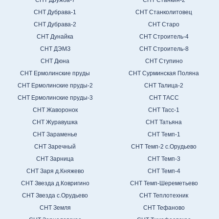
СНТ Дубрава-1
СНТ Станколитовец
СНТ Дубрава-2
СНТ Старо
СНТ Дунайка
СНТ Строитель-4
СНТ ДЭМЗ
СНТ Строитель-8
СНТ Дюна
СНТ Ступино
СНТ Ермолинские пруды
СНТ Сурминская Поляна
СНТ Ермолинские пруды-2
СНТ Талица-2
СНТ Ермолинские пруды-3
СНТ ТАСС
СНТ Жаворонок
СНТ Тасс-1
СНТ Журавушка
СНТ Татьяна
СНТ Зараменье
СНТ Темп-1
СНТ Заречный
СНТ Темп-2 с.Орудьево
СНТ Зарница
СНТ Темп-3
СНТ Заря д.Княжево
СНТ Темп-4
СНТ Звезда д.Ковригино
СНТ Темп-Шереметьево
СНТ Звезда с.Орудьево
СНТ Теплотехник
СНТ Земля
СНТ Тефаново