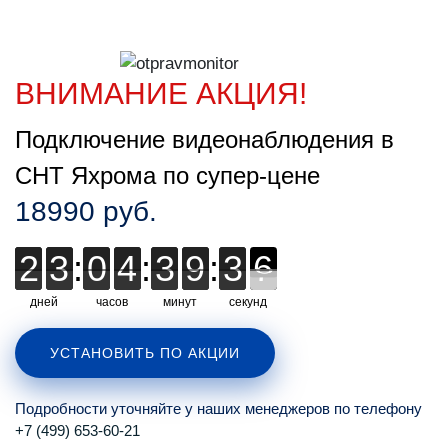
ВНИМАНИЕ АКЦИЯ!
Подключение видеонаблюдения в
СНТ Яхрома по супер-цене
18990 руб.
2
2
3
3
:
0
0
4
4
:
3
3
9
9
:
3
3
3
5
6
5
дней
часов
минут
секунд
УСТАНОВИТЬ ПО АКЦИИ
Подробности уточняйте у наших менеджеров по телефону
+7 (499) 653-60-21