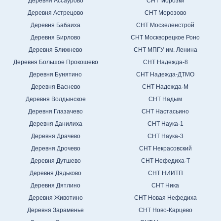
Деревня Ассаурово
СНТ Морозки
Деревня Астрецово
СНТ Морозово
Деревня Бабаиха
СНТ Мосзеленстрой
Деревня Бирлово
СНТ Москворецкое Роно
Деревня Ближнево
СНТ МПГУ им. Ленина
Деревня Большое Прокошево
СНТ Надежда-8
Деревня Бунятино
СНТ Надежда-ДТМО
Деревня Васнево
СНТ Надежда-М
Деревня Волдынское
СНТ Надым
Деревня Глазачево
СНТ Настасьино
Деревня Данилиха
СНТ Наука-1
Деревня Драчево
СНТ Наука-3
Деревня Дрочево
СНТ Некрасовский
Деревня Дутшево
СНТ Нефедиха-Т
Деревня Дядьково
СНТ НИИТП
Деревня Дятлино
СНТ Ника
Деревня Животино
СНТ Новая Нефедиха
Деревня Зараменье
СНТ Ново-Карцево