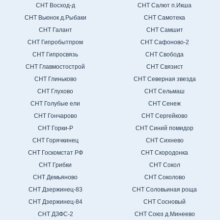
СНТ Восход-д
СНТ Салют п.Икша
СНТ Вьюнок д.Рыбаки
СНТ Самотека
СНТ Галант
СНТ Самшит
СНТ Гипробытпром
СНТ Сафоново-2
СНТ Гипросвязь
СНТ Свобода
СНТ Главмостострой
СНТ Связист
СНТ Глиньково
СНТ Северная звезда
СНТ Глухово
СНТ Сельмаш
СНТ Голубые ели
СНТ Сенеж
СНТ Гончарово
СНТ Сергейково
СНТ Горки-Р
СНТ Синий помидор
СНТ Горячкинец
СНТ Сихнево
СНТ Госкомстат РФ
СНТ Скородонка
СНТ Грибки
СНТ Сокол
СНТ Демьяново
СНТ Соколово
СНТ Дзержинец-83
СНТ Соловьиная роща
СНТ Дзержинец-84
СНТ Сосновый
СНТ ДЗФС-2
СНТ Союз д.Минеево