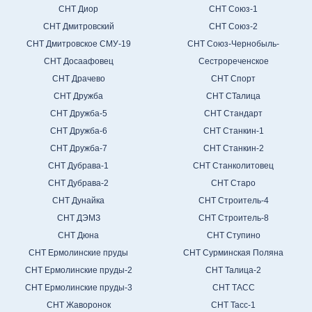
СНТ Диор
СНТ Союз-1
СНТ Дмитровский
СНТ Союз-2
СНТ Дмитровское СМУ-19
СНТ Союз-Чернобыль-
СНТ Досаафовец
Сестрореченское
СНТ Драчево
СНТ Спорт
СНТ Дружба
СНТ СТалица
СНТ Дружба-5
СНТ Стандарт
СНТ Дружба-6
СНТ Станкин-1
СНТ Дружба-7
СНТ Станкин-2
СНТ Дубрава-1
СНТ Станколитовец
СНТ Дубрава-2
СНТ Старо
СНТ Дунайка
СНТ Строитель-4
СНТ ДЭМЗ
СНТ Строитель-8
СНТ Дюна
СНТ Ступино
СНТ Ермолинские пруды
СНТ Сурминская Поляна
СНТ Ермолинские пруды-2
СНТ Талица-2
СНТ Ермолинские пруды-3
СНТ ТАСС
СНТ Жаворонок
СНТ Тасс-1