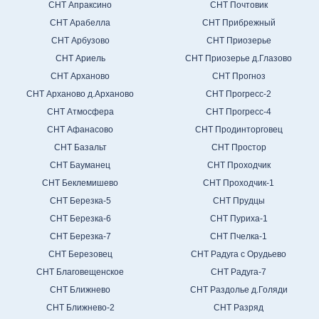
СНТ Апраксино
СНТ Почтовик
СНТ Арабелла
СНТ Прибрежный
СНТ Арбузово
СНТ Приозерье
СНТ Ариель
СНТ Приозерье д.Глазово
СНТ Арханово
СНТ Прогноз
СНТ Арханово д.Арханово
СНТ Прогресс-2
СНТ Атмосфера
СНТ Прогресс-4
СНТ Афанасово
СНТ Продинторговец
СНТ Базальт
СНТ Простор
СНТ Бауманец
СНТ Проходчик
СНТ Беклемишево
СНТ Проходчик-1
СНТ Березка-5
СНТ Прудцы
СНТ Березка-6
СНТ Пуриха-1
СНТ Березка-7
СНТ Пчелка-1
СНТ Березовец
СНТ Радуга с Орудьево
СНТ Благовещенское
СНТ Радуга-7
СНТ Ближнево
СНТ Раздолье д.Голяди
СНТ Ближнево-2
СНТ Разряд