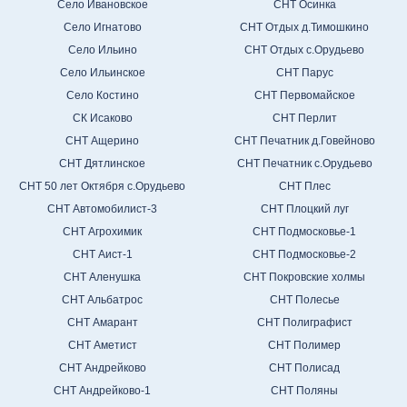
Село Ивановское
СНТ Осинка
Село Игнатово
СНТ Отдых д.Тимошкино
Село Ильино
СНТ Отдых с.Орудьево
Село Ильинское
СНТ Парус
Село Костино
СНТ Первомайское
СК Исаково
СНТ Перлит
СНТ Ащерино
СНТ Печатник д.Говейново
СНТ Дятлинское
СНТ Печатник с.Орудьево
СНТ 50 лет Октября с.Орудьево
СНТ Плес
СНТ Автомобилист-3
СНТ Плоцкий луг
СНТ Агрохимик
СНТ Подмосковье-1
СНТ Аист-1
СНТ Подмосковье-2
СНТ Аленушка
СНТ Покровские холмы
СНТ Альбатрос
СНТ Полесье
СНТ Амарант
СНТ Полиграфист
СНТ Аметист
СНТ Полимер
СНТ Андрейково
СНТ Полисад
СНТ Андрейково-1
СНТ Поляны