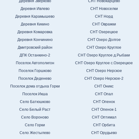
Деревня Зверково
СНТ Новокарцево
Деревня Ивлево
СНТ Новоселки
Деревня Карамышево
СНТ Норд
Деревня Кикино
СНТ Овражки
Деревня Комаровка
СНТ Озерецкое
Деревня Кончинино
СНТ Озеро Долгое
Дмитровский район
СНТ Озеро Круглое
ДПК Останкино-2
СНТ Озеро Круглое д.Рыбаки
Поселок Автополигон
СНТ Озеро Круглое с.Озерецкое
Поселок Горшково
СНТ Озеро Нерское
Поселок Деденево
СНТ Озеро Нерское-2
Поселок дома отдыха Горки
СНТ Оникс
Поселок Икша
СНТ Опал
Село Батюшково
СНТ Опенок
Село Белый Раст
СНТ Опенок-1
Село Вороново
СНТ Оптимал
Село Горки
СНТ Орбита
Село Жестылево
СНТ Орудьево