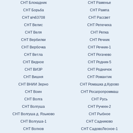
СНТ Блокадник
СНТ Раменье
СНТ Борьба
СНТ Рампа
СНТ в/ч63708
СНТ Рассвет
СНТ Велис
СНТ Репечиха
СНТ Веля
СНТ Репка
СНТ Вербилки
СНТ Речник
СНТ Вербочка
СНТ Речник-1
СНТ Ветла
СНТ Рогачево
СНТ Видное
СНТ Родник-5
СНТ ВИЗР
СНТ Родничок
СНТ Вишня
СНТ Романтик
СНТ ВНИИ Зерно
СНТ Ромашка д.Курово
СНТ Воин
СНТ Росагропроммаш
СНТ Волга
СНТ Русь
СНТ Волгуша
СНТ Ручеек-2
СНТ Волгуша д. Языково
СНТ Рыбное
СНТ Волгуша-1
СНТ Садниково
СНТ Волхов
СНТ СадовоЛесное-1