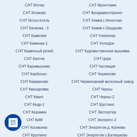
СНТ Интер
СНТ Фронтовик
СНТ Исаково
СНТ Фундаментпроект
СНТ Испытатель
СНТ Химик с.Игнатово
СНТ Калинка - 3
СНТ Химик с.Орудьево
СНТ Камелия
СНТ Хлебопек
СНТ Каменка-1
СНТ Холодок
СНТ Каменный ручей
СНТ Художественная вышивка
СНТ Кантек
СНТ Цирк
СНТ Карамышево
СНТ Часовщик
СНТ Карбонат
СНТ Черкизово
СНТ Карманово
СНТ Черкизовский молочный завод
СНТ Квазаровка
СНТ Черны
СНТ Квант
СНТ Черны-2
СНТ Кедр-1
СНТ Шустино
СНТ Керамик
СНТ Экспортер
СНТ КиМ
СНТ Экспресс-2
СНТ Космынка
СНТ Энергетик д. Кузяево
СНТ Круглино
СНТ Энергетик с.Батюшково