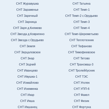
СНТ Журавушка
СНТ Татьяна
СНТ Зараменье
СНТ Темп-1
СНТ Заречный
СНТ Темп-2 с.Орудьево
СНТ Зарница
СНТ Темп-3
СНТ Заря д.Княжево
СНТ Темп-4
СНТ Звезда д.Ковригино
СНТ Темп-Шереметьево
СНТ Звезда с.Орудьево
СНТ Теплотехник
СНТ Земля
СНТ Тефаново
СНТ Зерцаловское
СНТ Тимофеевское
СНТ Знар
СНТ Титово
СНТ Зодчий
СНТ Трансмаш-3
СНТ Иванцево
СНТ Тролейбусник
СНТ Ивушка-1
СНТ ТЭС
СНТ Измайлово
СНТ Уголек
СНТ Изюминка
СНТ УПП-6
СНТ Икар
СНТ Факел
СНТ Икша
СНТ Физик
СНТ Икшанец
СНТ Фортуна