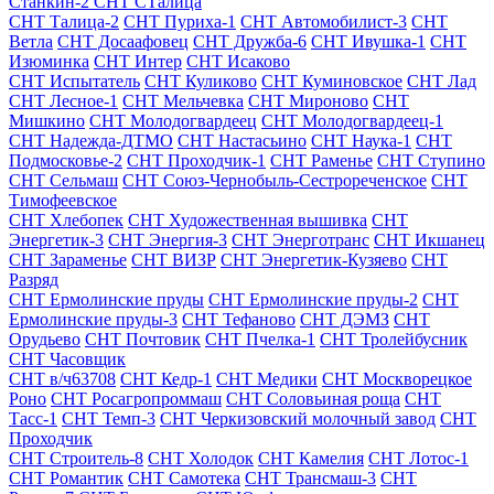
Станкин-2
СНТ СТалица
СНТ Талица-2
СНТ Пуриха-1
СНТ Автомобилист-3
СНТ
Ветла
СНТ Досаафовец
СНТ Дружба-6
СНТ Ивушка-1
СНТ
Изюминка
СНТ Интер
СНТ Исаково
СНТ Испытатель
СНТ Куликово
СНТ Куминовское
СНТ Лад
СНТ Лесное-1
СНТ Мельчевка
СНТ Мироново
СНТ
Мишкино
СНТ Молодогвардеец
СНТ Молодогвардеец-1
СНТ Надежда-ДТМО
СНТ Настасьино
СНТ Наука-1
СНТ
Подмосковье-2
СНТ Проходчик-1
СНТ Раменье
СНТ Ступино
СНТ Сельмаш
СНТ Союз-Чернобыль-Сестрореченское
СНТ
Тимофеевское
СНТ Хлебопек
СНТ Художественная вышивка
СНТ
Энергетик-3
СНТ Энергия-3
СНТ Энерготранс
СНТ Икшанец
СНТ Зараменье
СНТ ВИЗР
СНТ Энергетик-Кузяево
СНТ
Разряд
СНТ Ермолинские пруды
СНТ Ермолинские пруды-2
СНТ
Ермолинские пруды-3
СНТ Тефаново
СНТ ДЭМЗ
СНТ
Орудьево
СНТ Почтовик
СНТ Пчелка-1
СНТ Тролейбусник
СНТ Часовщик
СНТ в/ч63708
СНТ Кедр-1
СНТ Медики
СНТ Москворецкое
Роно
СНТ Росагропроммаш
СНТ Соловьиная роща
СНТ
Тасс-1
СНТ Темп-3
СНТ Черкизовский молочный завод
СНТ
Проходчик
СНТ Строитель-8
СНТ Холодок
СНТ Камелия
СНТ Лотос-1
СНТ Романтик
СНТ Самотека
СНТ Трансмаш-3
СНТ