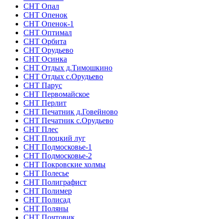
СНТ Опал
СНТ Опенок
СНТ Опенок-1
СНТ Оптимал
СНТ Орбита
СНТ Орудьево
СНТ Осинка
СНТ Отдых д.Тимошкино
СНТ Отдых с.Орудьево
СНТ Парус
СНТ Первомайское
СНТ Перлит
СНТ Печатник д.Говейново
СНТ Печатник с.Орудьево
СНТ Плес
СНТ Плоцкий луг
СНТ Подмосковье-1
СНТ Подмосковье-2
СНТ Покровские холмы
СНТ Полесье
СНТ Полиграфист
СНТ Полимер
СНТ Полисад
СНТ Поляны
СНТ Почтовик