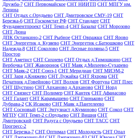
Дружба-7
СНТ Первомайское
СНТ НИИТП
СНТ МПГУ им.
Ленина
СНТ Отдых с.Орудьево
СНТ Дмитровское СМУ-19
СНТ
Березка-6
СНТ Госкомстат РФ
СНТ Стандарт
СНТ
Фундаментпроект
СНТ Темп-4
СНТ Базальт
СНТ Морозово
СНТ Дюна
ДПК Останкино-2
СНТ Рыбное
СНТ Овражки
СНТ Ярово
СНТ Энергетик д. Кузяево
СНТ Энергетик с.Батюшково
СНТ
Надежда-8
СНТ Соколово
СНТ Лесные поляны-5
СНТ
Простор
СНТ Аметист
СНТ Сихнево
СНТ Отдых д.Тимошкино
СНТ
Вербочка
СНТ Жаворонок
СНТ Маяк д.Михеево-Сухарево
СНТ Маяк-2
СНТ Союз-1
СНТ Меридиан
СНТ МИЭМ-2
СНТ Заря д.Княжево
СНТ Лужайка
СНТ Яхрома
СНТ
Печатник д.Говейново
СНТ Волхов
СНТ Фортуна
СНТ Плес
СНТ Шустино
СНТ Арханово д.Арханово
СНТ Норд
СНТ Связист
СНТ Полимер
СНТ Кантек
СНТ Афанасово
СНТ Галант
СНТ Карамышево
СНТ Глиньково
СНТ
Дубрава-2
СК Исаково
СНТ Маяк д.Пантелеево
СНТ Сосновый
СНТ Энтузиаст д.Куминово
СНТ Сокол
СНТ
МГПУ
СНТ Темп-2 с.Орудьево
СНТ Вишня
СНТ
Дмитровский
СНТ Радуга с Орудьево
СНТ ТАСС
СНТ
Прогресс-2
СНТ Березка-7
СНТ Оптимал
СНТ Молодость
СНТ Опал
СНТ Дзержинец-84
СНТ Дзержинец-83
СНТ Юнона
СНТ