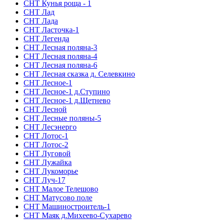
СНТ Кунья роща - 1
СНТ Лад
СНТ Лада
СНТ Ласточка-1
СНТ Легенда
СНТ Лесная поляна-3
СНТ Лесная поляна-4
СНТ Лесная поляна-6
СНТ Лесная сказка д. Селевкино
СНТ Лесное-1
СНТ Лесное-1 д.Ступино
СНТ Лесное-1 д.Щетнево
СНТ Лесной
СНТ Лесные поляны-5
СНТ Лесэнерго
СНТ Лотос-1
СНТ Лотос-2
СНТ Луговой
СНТ Лужайка
СНТ Лукоморье
СНТ Луч-17
СНТ Малое Телешово
СНТ Матусово поле
СНТ Машиностроитель-1
СНТ Маяк д.Михеево-Сухарево