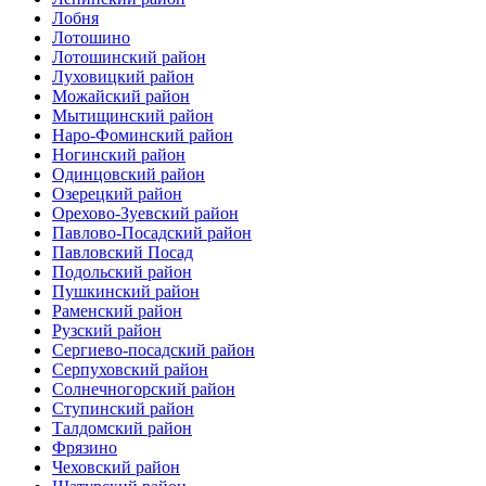
Лобня
Лотошино
Лотошинский район
Луховицкий район
Можайский район
Мытищинский район
Наро-Фоминский район
Ногинский район
Одинцовский район
Озерецкий район
Орехово-Зуевский район
Павлово-Посадский район
Павловский Посад
Подольский район
Пушкинский район
Раменский район
Рузский район
Сергиево-посадский район
Серпуховский район
Солнечногорский район
Ступинский район
Талдомский район
Фрязино
Чеховский район