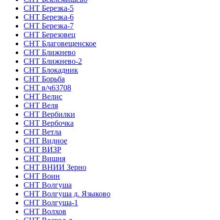
СНТ Березка-5
СНТ Березка-6
СНТ Березка-7
СНТ Березовец
СНТ Благовещенское
СНТ Ближнево
СНТ Ближнево-2
СНТ Блокадник
СНТ Борьба
СНТ в/ч63708
СНТ Велис
СНТ Веля
СНТ Вербилки
СНТ Вербочка
СНТ Ветла
СНТ Видное
СНТ ВИЗР
СНТ Вишня
СНТ ВНИИ Зерно
СНТ Воин
СНТ Волгуша
СНТ Волгуша д. Языково
СНТ Волгуша-1
СНТ Волхов