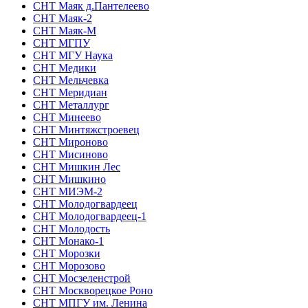
СНТ Маяк д.Пантелеево
СНТ Маяк-2
СНТ Маяк-М
СНТ МГПУ
СНТ МГУ Наука
СНТ Медики
СНТ Мельчевка
СНТ Меридиан
СНТ Металлург
СНТ Минеево
СНТ Минтяжстроевец
СНТ Мироново
СНТ Мисиново
СНТ Мишкин Лес
СНТ Мишкино
СНТ МИЭМ-2
СНТ Молодогвардеец
СНТ Молодогвардеец-1
СНТ Молодость
СНТ Монако-1
СНТ Морозки
СНТ Морозово
СНТ Мосзеленстрой
СНТ Москворецкое Роно
СНТ МПГУ им. Ленина