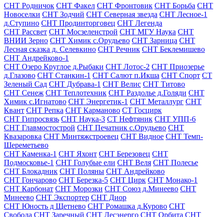
СНТ Родничок
СНТ Факел
СНТ Фронтовик
СНТ Борьба
СНТ
Новоселки
СНТ Зодчий
СНТ Северная звезда
СНТ Лесное-1
д.Ступино
СНТ Продинторговец
СНТ Легенда
СНТ Рассвет
СНТ Мосзеленстрой
СНТ МГУ Наука
СНТ
ВНИИ Зерно
СНТ Химик с.Орудьево
СНТ Зарница
СНТ
Лесная сказка д. Селевкино
СНТ Речник
СНТ Беклемишево
СНТ Андрейково-1
СНТ Озеро Круглое д.Рыбаки
СНТ Лотос-2
СНТ Приозерье
д.Глазово
СНТ Станкин-1
СНТ Салют п.Икша
СНТ Спорт
СТ
Зеленый Сад
СНТ Дубрава-1
СНТ Велис
СНТ Титово
СНТ Сенеж
СНТ Теплотехник
СНТ Раздолье д.Голяди
СНТ
Химик с.Игнатово
СНТ Энергетик-1
СНТ Металлург
СНТ
Квант
СНТ Репка
СНТ Карманово
СТ Госцирк
СНТ Гипросвязь
СНТ Наука-3
СТ Нефтяник
СНТ УПП-6
СНТ Главмостострой
СНТ Печатник с.Орудьево
СНТ
Квазаровка
СНТ Минтяжстроевец
СНТ Видное
СНТ Темп-
Шереметьево
СНТ Каменка-1
СНТ Яхонт
СНТ Березовец
СНТ
Подмосковье-1
СНТ Голубые ели
СНТ Веля
СНТ Полесье
СНТ Блокадник
СНТ Поляны
СНТ Андрейково
СНТ Гончарово
СНТ Березка-5
СНТ Цирк
СНТ Монако-1
СНТ Карбонат
СНТ Морозки
СНТ Союз д.Минеево
СНТ
Минеево
СНТ Экспортер
СНТ Диор
СНТ Юность д Щетнево
СНТ Ромашка д.Курово
СНТ
Свобода
СНТ Заречный
СНТ Лесэнерго
СНТ Орбита
СНТ