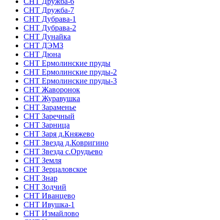
СНТ Дружба-6
СНТ Дружба-7
СНТ Дубрава-1
СНТ Дубрава-2
СНТ Дунайка
СНТ ДЭМЗ
СНТ Дюна
СНТ Ермолинские пруды
СНТ Ермолинские пруды-2
СНТ Ермолинские пруды-3
СНТ Жаворонок
СНТ Журавушка
СНТ Зараменье
СНТ Заречный
СНТ Зарница
СНТ Заря д.Княжево
СНТ Звезда д.Ковригино
СНТ Звезда с.Орудьево
СНТ Земля
СНТ Зерцаловское
СНТ Знар
СНТ Зодчий
СНТ Иванцево
СНТ Ивушка-1
СНТ Измайлово