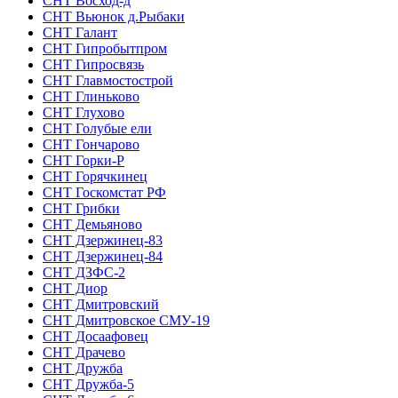
СНТ Восход-д
СНТ Вьюнок д.Рыбаки
СНТ Галант
СНТ Гипробытпром
СНТ Гипросвязь
СНТ Главмостострой
СНТ Глиньково
СНТ Глухово
СНТ Голубые ели
СНТ Гончарово
СНТ Горки-Р
СНТ Горячкинец
СНТ Госкомстат РФ
СНТ Грибки
СНТ Демьяново
СНТ Дзержинец-83
СНТ Дзержинец-84
СНТ ДЗФС-2
СНТ Диор
СНТ Дмитровский
СНТ Дмитровское СМУ-19
СНТ Досаафовец
СНТ Драчево
СНТ Дружба
СНТ Дружба-5