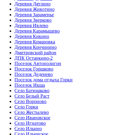
Деревня Дятлино
Деревня Животино
Деревня Зараменье
Деревня Зверково
Деревня Ивлево
Деревня Карамышево
Деревня Кикино
Деревня Комаровка
Деревня Кончинино
Дмитровский район
ДПК Останкино-2
Поселок Автополигон
Поселок Горшково
Поселок Деденево
Поселок дома отдыха Горки
Поселок Икша
Село Батюшково
Село Белый Раст
Село Вороново
Село Горки
Село Жестылево
Село Ивановское
Село Игнатово
Село Ильино
Село Ильинское