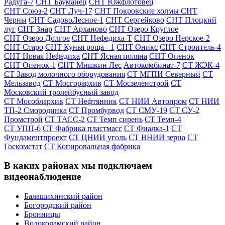
Радуга-7
СНТ Бауманец
СНТ Южфлотовец
СНТ Союз-2
СНТ Луч-17
СНТ Покровские холмы
СНТ
Черны
СНТ СадовоЛесное-1
СНТ Сергейково
СНТ Плоцкий
луг
СНТ Знар
СНТ Арханово
СНТ Озеро Круглое
СНТ Озеро Долгое
СНТ Нефедиха-Т
СНТ Озеро Нерское-2
СНТ Старо
СНТ Кунья роща - 1
СНТ Оникс
СНТ Строитель-4
СНТ Новая Нефедиха
СНТ Ясная поляна
СНТ Опенок
СНТ Опенок-1
СНТ Мишкин Лес
Автокомбинат-7
СТ ЖЭК-4
СТ Завод молочного оборудования
СТ МГПИ Северный
СТ
Мельзавод
СТ Мосгорархив
СТ Мосзеленстрой
СТ
Московский тролейбусный завод
СТ Мособлархив
СТ Нефтянник
СТ НИИ Автопром
СТ НИИ
ТП-2 Смородинка
СТ Промбурвод
СТ СМУ-19
СТ СУ-2
Промстрой
СТ ТАСС-2
СТ Темп сирень
СТ Темп-4
СТ УПП-6
СТ Фабрика пластмасс
СТ Фиалка-1
СТ
Фундаментпроект
СТ ЦНИИ уголь
СТ ВНИИ зерна
СТ
Госкомстат
СТ Копировальная фабрика
В каких районах мы подключаем
видеонаблюдение
Балашихинский район
Богородский район
Бронницы
Волоколамский район