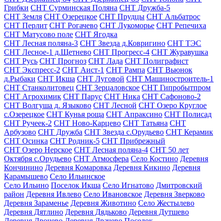
Грибки
СНТ Сурминская Поляна
СНТ Дружба-5
СНТ Земля
СНТ Озерецкое
СНТ Прудцы
СНТ Альбатрос
СНТ Перлит
СНТ Рогачево
СНТ Лукоморье
СНТ Репечиха
СНТ Матусово поле
СНТ Ягодка
СНТ Лесная поляна-3
СНТ Звезда д.Ковригино
СНТ ТЭС
СНТ Лесное-1 д.Щетнево
СНТ Прогресс-4
СНТ Журавушка
СНТ Русь
СНТ Прогноз
СНТ Лада
СНТ Полиграфист
СНТ Экспресс-2
СНТ Аист-1
СНТ Рампа
СНТ Вьюнок
д.Рыбаки
СНТ Икша
СНТ Луговой
СНТ Машиностроитель-1
СНТ Станколитовец
СНТ Зерцаловское
СНТ Гипробытпром
СНТ Агрохимик
СНТ Парус
СНТ Ника
СНТ Сафоново-2
СНТ Волгуша д. Языково
СНТ Лесной
СНТ Озеро Круглое
с.Озерецкое
СНТ Кунья роща
СНТ Апраксино
СНТ Полисад
СНТ Ручеек-2
СНТ Ново-Карцево
СНТ Татьяна
СНТ
Арбузово
СНТ Дружба
СНТ Звезда с.Орудьево
СНТ Керамик
СНТ Осинка
СНТ Родник-5
СНТ Прибрежный
СНТ Озеро Нерское
СНТ Лесная поляна-4
СНТ 50 лет
Октября с.Орудьево
СНТ Атмосфера
Село Костино
Деревня
Кончинино
Деревня Комаровка
Деревня Кикино
Деревня
Карамышево
Село Ильинское
Село Ильино
Поселок Икша
Село Игнатово
Дмитровский
район
Деревня Ивлево
Село Ивановское
Деревня Зверково
Деревня Зараменье
Деревня Животино
Село Жестылево
Деревня Дятлино
Деревня Дядьково
Деревня Дутшево
Деревня Дрочево
Деревня Драчево
Поселок