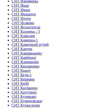
СНТ Изюминка
СНТ Икар
СНТ Икша
СНТ Икшанец
СНТ Интер
СНТ Исаково
СНТ Испытатель
СНТ Калинка - 3
СНТ Камелия
СНТ Каменка-1
СНТ Каменный ручей
СНТ Кантек
СНТ Карамышево
СНТ Карбонат
СНТ Карманово
СНТ Квазаровка
СНТ Квант
СНТ Кедр-1
СНТ Керамик
СНТ КиМ
СНТ Космынка
СНТ Круглино
СНТ Куликово
СНТ Куминовское
СНТ Кунья роща