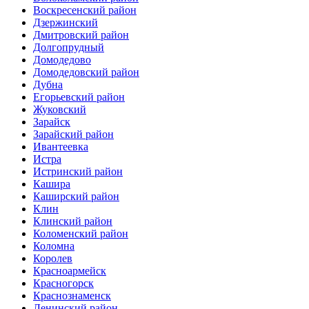
Воскресенский район
Дзержинский
Дмитровский район
Долгопрудный
Домодедово
Домодедовский район
Дубна
Егорьевский район
Жуковский
Зарайск
Зарайский район
Ивантеевка
Истра
Истринский район
Кашира
Каширский район
Клин
Клинский район
Коломенский район
Коломна
Королев
Красноармейск
Красногорск
Краснознаменск
Ленинский район