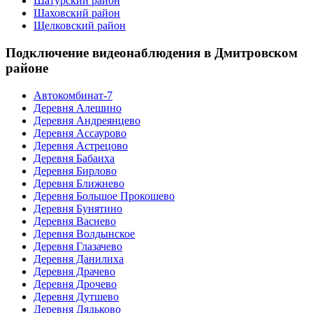
Шатурский район
Шаховский район
Щелковский район
Подключение видеонаблюдения в Дмитровском
районе
Автокомбинат-7
Деревня Алешино
Деревня Андреянцево
Деревня Ассаурово
Деревня Астрецово
Деревня Бабаиха
Деревня Бирлово
Деревня Ближнево
Деревня Большое Прокошево
Деревня Бунятино
Деревня Васнево
Деревня Волдынское
Деревня Глазачево
Деревня Данилиха
Деревня Драчево
Деревня Дрочево
Деревня Дутшево
Деревня Дядьково