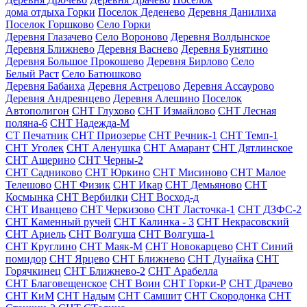
дома отдыха Горки
Поселок Деденево
Деревня Данилиха
Поселок Горшково
Село Горки
Деревня Глазачево
Село Вороново
Деревня Волдынское
Деревня Ближнево
Деревня Васнево
Деревня Бунятино
Деревня Большое Прокошево
Деревня Бирлово
Село
Белый Раст
Село Батюшково
Деревня Бабаиха
Деревня Астрецово
Деревня Ассаурово
Деревня Андреянцево
Деревня Алешино
Поселок
Автополигон
СНТ Глухово
СНТ Измайлово
СНТ Лесная
поляна-6
СНТ Надежда-М
СТ Печатник
СНТ Приозерье
СНТ Речник-1
СНТ Темп-1
СНТ Уголек
СНТ Аленушка
СНТ Амарант
СНТ Дятлинское
СНТ Ащерино
СНТ Черны-2
СНТ Садниково
СНТ Юркино
СНТ Мисиново
СНТ Малое
Телешово
СНТ Физик
СНТ Икар
СНТ Демьяново
СНТ
Космынка
СНТ Вербилки
СНТ Восход-д
СНТ Иванцево
СНТ Черкизово
СНТ Ласточка-1
СНТ ДЗФС-2
СНТ Каменный ручей
СНТ Калинка - 3
СНТ Некрасовский
СНТ Ариель
СНТ Волгуша
СНТ Волгуша-1
СНТ Круглино
СНТ Маяк-М
СНТ Новокарцево
СНТ Синий
помидор
СНТ Ярцево
СНТ Ближнево
СНТ Дунайка
СНТ
Горячкинец
СНТ Ближнево-2
СНТ Арабелла
СНТ Благовещенское
СНТ Воин
СНТ Горки-Р
СНТ Драчево
СНТ КиМ
СНТ Надым
СНТ Самшит
СНТ Скородонка
СНТ