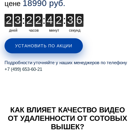
18990 руб.
цене
2
2
3
3
:
2
2
2
2
:
4
4
2
2
:
3
3
3
5
5
5
дней
часов
минут
секунд
УСТАНОВИТЬ ПО АКЦИИ
Подробности уточняйте у наших менеджеров по телефону
+7 (499) 653-60-21
КАК ВЛИЯЕТ КАЧЕСТВО ВИДЕО
ОТ УДАЛЕННОСТИ ОТ СОТОВЫХ
ВЫШЕК?