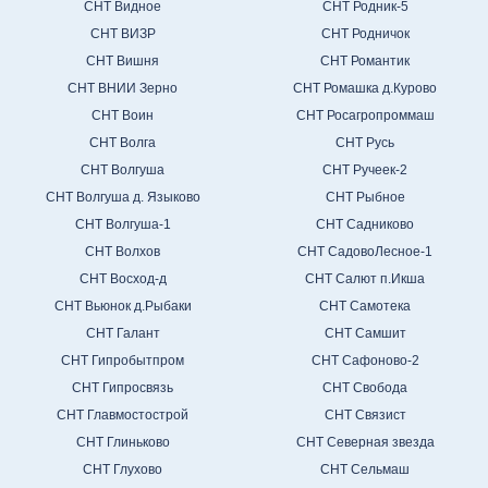
СНТ Видное
СНТ Родник-5
СНТ ВИЗР
СНТ Родничок
СНТ Вишня
СНТ Романтик
СНТ ВНИИ Зерно
СНТ Ромашка д.Курово
СНТ Воин
СНТ Росагропроммаш
СНТ Волга
СНТ Русь
СНТ Волгуша
СНТ Ручеек-2
СНТ Волгуша д. Языково
СНТ Рыбное
СНТ Волгуша-1
СНТ Садниково
СНТ Волхов
СНТ СадовоЛесное-1
СНТ Восход-д
СНТ Салют п.Икша
СНТ Вьюнок д.Рыбаки
СНТ Самотека
СНТ Галант
СНТ Самшит
СНТ Гипробытпром
СНТ Сафоново-2
СНТ Гипросвязь
СНТ Свобода
СНТ Главмостострой
СНТ Связист
СНТ Глиньково
СНТ Северная звезда
СНТ Глухово
СНТ Сельмаш