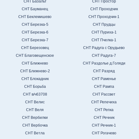
СНТ Базальт
СНТ Простор
СНТ Бауманец
СНТ Проходчик
СНТ Беклемишево
СНТ Проходчик-1
СНТ Березка-5
СНТ Прудцы
СНТ Березка-6
СНТ Пуриха-1
СНТ Березка-7
СНТ Пчелка-1
СНТ Березовец
СНТ Радуга с Орудьево
СНТ Благовещенское
СНТ Радуга-7
СНТ Ближнево
СНТ Раздолье д.Голяди
СНТ Ближнево-2
СНТ Разряд
СНТ Блокадник
СНТ Раменье
СНТ Борьба
СНТ Рампа
СНТ в/ч63708
СНТ Рассвет
СНТ Велис
СНТ Репечиха
СНТ Веля
СНТ Репка
СНТ Вербилки
СНТ Речник
СНТ Вербочка
СНТ Речник-1
СНТ Ветла
СНТ Рогачево