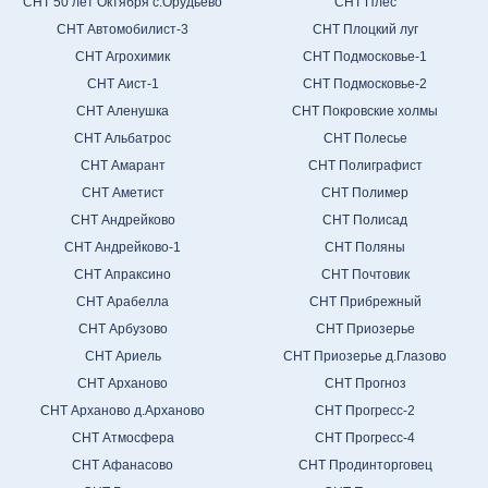
СНТ 50 лет Октября с.Орудьево
СНТ Плес
СНТ Автомобилист-3
СНТ Плоцкий луг
СНТ Агрохимик
СНТ Подмосковье-1
СНТ Аист-1
СНТ Подмосковье-2
СНТ Аленушка
СНТ Покровские холмы
СНТ Альбатрос
СНТ Полесье
СНТ Амарант
СНТ Полиграфист
СНТ Аметист
СНТ Полимер
СНТ Андрейково
СНТ Полисад
СНТ Андрейково-1
СНТ Поляны
СНТ Апраксино
СНТ Почтовик
СНТ Арабелла
СНТ Прибрежный
СНТ Арбузово
СНТ Приозерье
СНТ Ариель
СНТ Приозерье д.Глазово
СНТ Арханово
СНТ Прогноз
СНТ Арханово д.Арханово
СНТ Прогресс-2
СНТ Атмосфера
СНТ Прогресс-4
СНТ Афанасово
СНТ Продинторговец