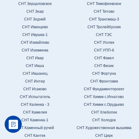
СНТ Зерцаловское
СНТ Тимофеевское
СНТ Знар
СНТ Титово
СНТ Зодчий
СНТ Трансмаш-3
СНТ Иванцево
СНТ Тролейбусник
СНТ Ивушка-1
СНТ ТЭС
СНТ Измайлово
СНТ Уголек
СНТ Изюминка
СНТ УПП-6
СНТ Икар
СНТ Факел
СНТ Икша
СНТ Физик
СНТ Икшанец
СНТ Фортуна
СНТ Интер
СНТ Фронтовик
СНТ Исаково
СНТ Фундаментпроект
СНТ Испытатель
СНТ Химик с.Игнатово
СНТ Калинка - 3
СНТ Химик с.Орудьево
СНТ Камелия
СНТ Хлебопек
СНТ Каменка-1
СНТ Холодок
СНТ Каменный ручей
СНТ Художественная вышивка
СНТ Кантек
СНТ Цирк