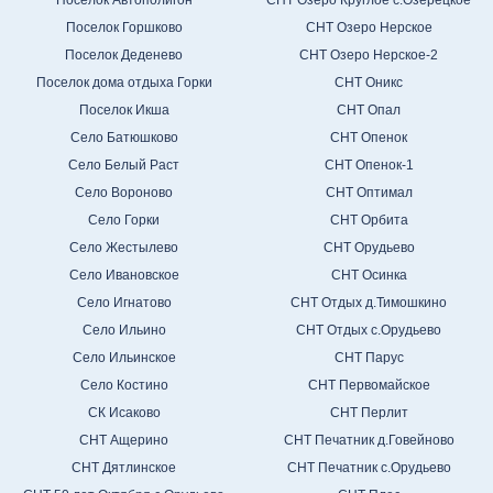
Поселок Горшково
СНТ Озеро Нерское
Поселок Деденево
СНТ Озеро Нерское-2
Поселок дома отдыха Горки
СНТ Оникс
Поселок Икша
СНТ Опал
Село Батюшково
СНТ Опенок
Село Белый Раст
СНТ Опенок-1
Село Вороново
СНТ Оптимал
Село Горки
СНТ Орбита
Село Жестылево
СНТ Орудьево
Село Ивановское
СНТ Осинка
Село Игнатово
СНТ Отдых д.Тимошкино
Село Ильино
СНТ Отдых с.Орудьево
Село Ильинское
СНТ Парус
Село Костино
СНТ Первомайское
СК Исаково
СНТ Перлит
СНТ Ащерино
СНТ Печатник д.Говейново
СНТ Дятлинское
СНТ Печатник с.Орудьево