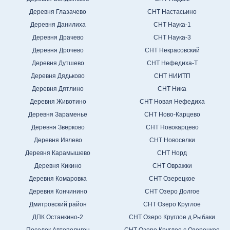
Деревня Глазачево
СНТ Настасьино
Деревня Данилиха
СНТ Наука-1
Деревня Драчево
СНТ Наука-3
Деревня Дрочево
СНТ Некрасовский
Деревня Дутшево
СНТ Нефедиха-Т
Деревня Дядьково
СНТ НИИТП
Деревня Дятлино
СНТ Ника
Деревня Животино
СНТ Новая Нефедиха
Деревня Зараменье
СНТ Ново-Карцево
Деревня Зверково
СНТ Новокарцево
Деревня Ивлево
СНТ Новоселки
Деревня Карамышево
СНТ Норд
Деревня Кикино
СНТ Овражки
Деревня Комаровка
СНТ Озерецкое
Деревня Кончинино
СНТ Озеро Долгое
Дмитровский район
СНТ Озеро Круглое
ДПК Останкино-2
СНТ Озеро Круглое д.Рыбаки
Поселок Автополигон
СНТ Озеро Круглое с.Озерецкое