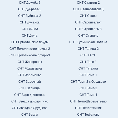
СНТ Дружба-7
СНТ Станкин-2
СНТ Дубрава-1
СНТ Станколитовец
СНТ Дубрава-2
СНТ Старо
СНТ Дунайка
СНТ Строитель-4
СНТ ДЭМЗ
СНТ Строитель-8
СНТ Дюна
СНТ Ступино
СНТ Ермолинские пруды
СНТ Сурминская Поляна
СНТ Ермолинские пруды-2
СНТ Талица-2
СНТ Ермолинские пруды-3
СНТ ТАСС
СНТ Жаворонок
СНТ Тасс-1
СНТ Журавушка
СНТ Татьяна
СНТ Зараменье
СНТ Темп-1
СНТ Заречный
СНТ Темп-2 с.Орудьево
СНТ Зарница
СНТ Темп-3
СНТ Заря д.Княжево
СНТ Темп-4
СНТ Звезда д.Ковригино
СНТ Темп-Шереметьево
СНТ Звезда с.Орудьево
СНТ Теплотехник
СНТ Земля
СНТ Тефаново