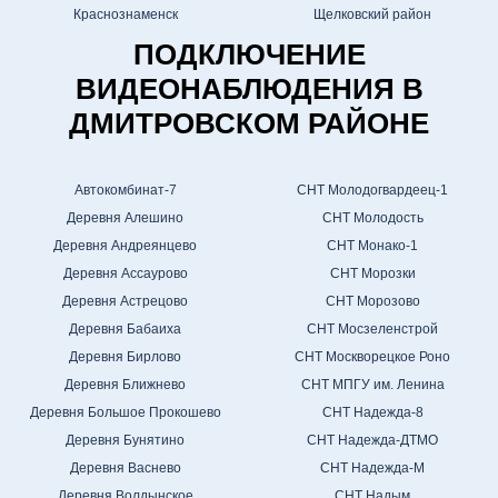
Краснознаменск
Щелковский район
ПОДКЛЮЧЕНИЕ
ВИДЕОНАБЛЮДЕНИЯ В
ДМИТРОВСКОМ РАЙОНЕ
Автокомбинат-7
СНТ Молодогвардеец-1
Деревня Алешино
СНТ Молодость
Деревня Андреянцево
СНТ Монако-1
Деревня Ассаурово
СНТ Морозки
Деревня Астрецово
СНТ Морозово
Деревня Бабаиха
СНТ Мосзеленстрой
Деревня Бирлово
СНТ Москворецкое Роно
Деревня Ближнево
СНТ МПГУ им. Ленина
Деревня Большое Прокошево
СНТ Надежда-8
Деревня Бунятино
СНТ Надежда-ДТМО
Деревня Васнево
СНТ Надежда-М
Деревня Волдынское
СНТ Надым