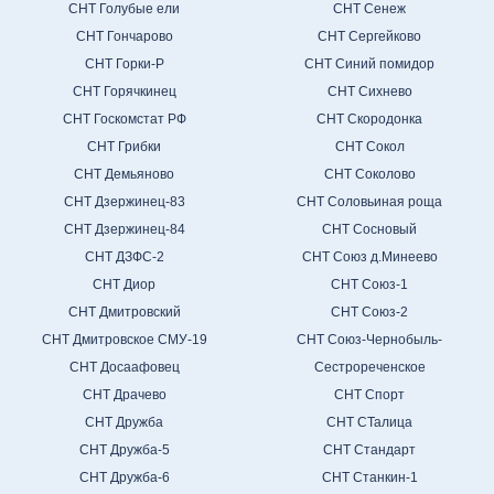
СНТ Голубые ели
СНТ Сенеж
СНТ Гончарово
СНТ Сергейково
СНТ Горки-Р
СНТ Синий помидор
СНТ Горячкинец
СНТ Сихнево
СНТ Госкомстат РФ
СНТ Скородонка
СНТ Грибки
СНТ Сокол
СНТ Демьяново
СНТ Соколово
СНТ Дзержинец-83
СНТ Соловьиная роща
СНТ Дзержинец-84
СНТ Сосновый
СНТ ДЗФС-2
СНТ Союз д.Минеево
СНТ Диор
СНТ Союз-1
СНТ Дмитровский
СНТ Союз-2
СНТ Дмитровское СМУ-19
СНТ Союз-Чернобыль-
СНТ Досаафовец
Сестрореченское
СНТ Драчево
СНТ Спорт
СНТ Дружба
СНТ СТалица
СНТ Дружба-5
СНТ Стандарт
СНТ Дружба-6
СНТ Станкин-1