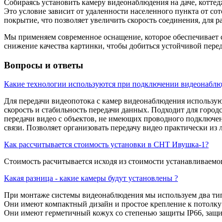
Собираясь установить камеру видеонаблюдения на даче, котте
Это условие зависит от удаленности населенного пункта от со
покрытие, что позволяет увеличить скорость соединения, для 
Мы применяем современное оснащение, которое обеспечивает с
снижение качества картинки, чтобы добиться устойчивой пере
Вопросы и ответы
Какие технологии используются при подключении видеонаблю
Для передачи видеопотока с камер видеонаблюдения использу
скорость и стабильность передачи данных. Подходит для город
передачи видео с объектов, не имеющих проводного подключен
связи. Позволяет организовать передачу видео практически из 
Как рассчитывается стоимость установки в СНТ Ивушка-1?
Стоимость расчитывается исходя из стоимости устанавливаемог
Какая разница - какие камеры будут установлены ?
При монтаже системы видеонаблюдения мы используем два типа
Они имеют компактный дизайн и простое крепление к потолку
Они имеют герметичный кожух со степенью защиты IP66, защ