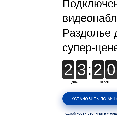
Подключе
видеонаб
Раздолье 
супер-цен
2
2
3
3
:
2
2
0
0
дней
часов
УСТАНОВИТЬ ПО АКЦ
Подробности уточняйте у на