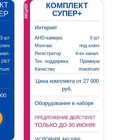
КТ
КОМПЛЕКТ
АКЦИЯ!
СУПЕР+
ЕР
Интернет
3 шт
AHD-камера:
3 шт
ключ
Монтаж:
под ключ
анал.
Регистратор
4-ех канал.
24/7
Тех. поддержка
Премиум
imum
Качество
maximum
Цена комплекта от 27 000
руб.
000
Оборудование в наборе
ПРЕДЛОЖЕНИЕ ДЕЙСТВУЕТ
ТОЛЬКО ДО 30 ИЮНЯ!
УСЛОВИЯ АКЦИИ: