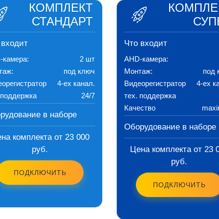
КОМПЛЕКТ
КОМПЛЕ
СТАНДАРТ
СУП
 входит
Что входит
-камера:
2 шт
AHD-камера:
таж:
под ключ
Монтаж:
под 
еорегистратор
4-ех канал.
Видеорегистратор
4-ех к
 поддержка
24/7
тех. поддержка
Качество
max
рудование в наборе
Оборудование в наборе
на комплекта от 23 000
руб.
Цена комплекта от 23 
руб.
ПОДКЛЮЧИТЬ
ПОДКЛЮЧИТЬ