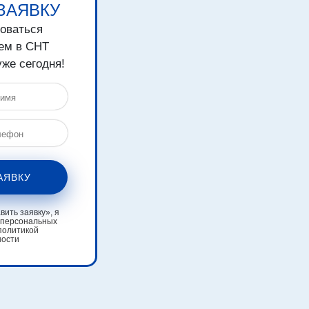
ЗАЯВКУ
зоваться
ем в СНТ
же сегодня!
АЯВКУ
ить заявку», я
 персональных
политикой
ности