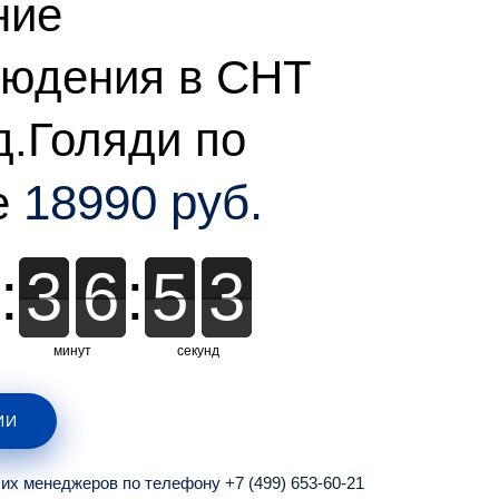
ние
людения в СНТ
д.Голяди по
18990 руб.
е
:
3
3
6
6
:
5
5
2
2
2
минут
секунд
ИИ
ших менеджеров по телефону
+7 (499) 653-60-21