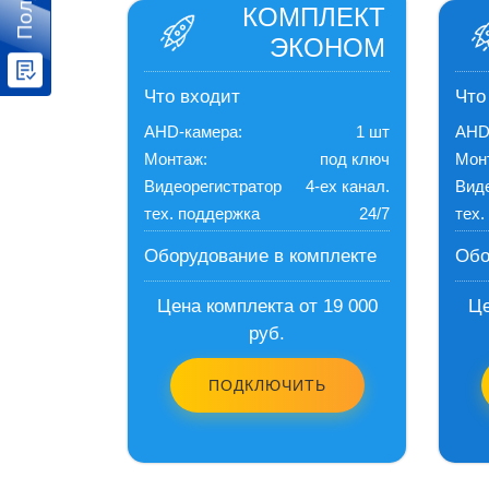
КОМПЛЕКТ
ЭКОНОМ
Что входит
Что
AHD-камера:
1 шт
AHD
Монтаж:
под ключ
Мон
Видеорегистратор
4-ех канал.
Вид
тех. поддержка
24/7
тех.
Оборудование в комплекте
Обо
Цена комплекта от 19 000
Це
руб.
ПОДКЛЮЧИТЬ