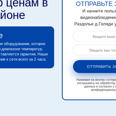
р ценам в
ОТПРАВЬТЕ 
айоне
И начните поль
видеонаблюдени
Раздолье д.Голяди у
е
е оборудование, которое
 диапазоне темпиратур.
тавляется гарантия. Наши
е к сети всего за 2 часа.
ОТПРАВИТЬ З
Нажимая на кнопку «отправ
соглашаюсь на обработку
данных и согласен с 
конфиденциаль