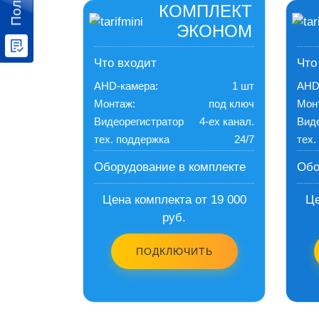
КОМПЛЕКТ
ЭКОНОМ
Что входит
Что
AHD-камера:
1 шт
AHD
Монтаж:
под ключ
Мон
Видеорегистратор
4-ех канал.
Вид
тех. поддержка
24/7
тех.
Оборудование в комплекте
Обо
Цена комплекта от 19 000
Це
руб.
ПОДКЛЮЧИТЬ