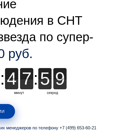
ние
людения в СНТ
звезда по супер-
0 руб.
:
4
4
7
7
7
:
5
5
5
8
8
8
минут
секунд
ИИ
ших менеджеров по телефону
+7 (499) 653-60-21