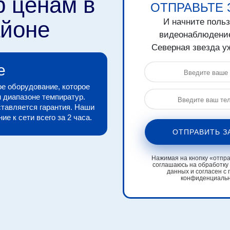
р ценам в
ОТПРАВЬТЕ 
айоне
И начните поль
видеонаблюдени
Северная звезда уж
е
е оборудование, которое
 диапазоне темпиратур.
тавляется гарантия. Наши
е к сети всего за 2 часа.
ОТПРАВИТЬ З
Нажимая на кнопку «отправ
соглашаюсь на обработку
данных и согласен с 
конфиденциаль