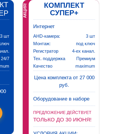
КТ
КОМПЛЕКТ
АКЦИЯ!
СУПЕР+
ЕР
Интернет
3 шт
AHD-камера:
3 шт
ключ
Монтаж:
под ключ
анал.
Регистратор
4-ех канал.
24/7
Тех. поддержка
Премиум
imum
Качество
maximum
Цена комплекта от 27 000
руб.
000
Оборудование в наборе
ПРЕДЛОЖЕНИЕ ДЕЙСТВУЕТ
ТОЛЬКО ДО 30 ИЮНЯ!
УСЛОВИЯ АКЦИИ: