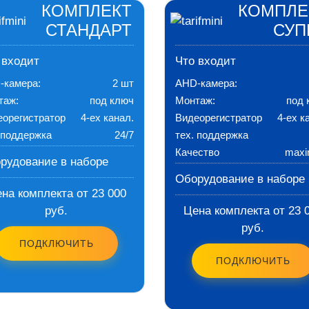
КОМПЛЕКТ
КОМПЛЕ
СТАНДАРТ
СУП
 входит
Что входит
-камера:
2 шт
AHD-камера:
таж:
под ключ
Монтаж:
под 
еорегистратор
4-ех канал.
Видеорегистратор
4-ех к
 поддержка
24/7
тех. поддержка
Качество
max
рудование в наборе
Оборудование в наборе
на комплекта от 23 000
руб.
Цена комплекта от 23 
руб.
ПОДКЛЮЧИТЬ
ПОДКЛЮЧИТЬ