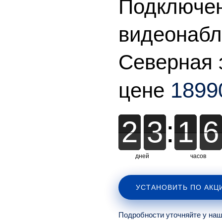
Подключе
видеонаб
Северная 
1899
цене
2
2
3
3
:
1
1
6
6
дней
часов
УСТАНОВИТЬ ПО АКЦ
Подробности уточняйте у на