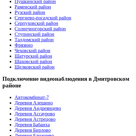
Пушкинский район
Раменский район
Рузский район
Сергиево-посадский район
Серпуховский район
Солнечногорский район
Ступинский район
Талдомский район
Фрязино
Чеховский район
Шатурский район
Шаховский район
Щелковский район
Подключение видеонаблюдения в Дмитровском
районе
Автокомбинат-7
Деревня Алешино
Деревня Андреянцево
Деревня Ассаурово
Деревня Астрецово
Деревня Бабаиха
Деревня Бирлово
Деревня Ближнево