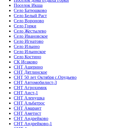
Поселок дома отдыха Горки
Поселок Икша
Село Батюшково
Село Белый Раст
Село Вороново
Село Горки
Село Жестылево
Село Ивановское
Село Игнатово
Село Ильино
Село Ильинское
Село Костино
СК Исаково
СНТ Ащерино
СНТ Дятлинское
СНТ 50 лет Октября с.Орудьево
СНТ Автомобилист-3
СНТ Агрохимик
СНТ Аист-1
СНТ Аленушка
СНТ Альбатрос
СНТ Амарант
СНТ Аметист
СНТ Андрейково
СНТ Андрейково-1