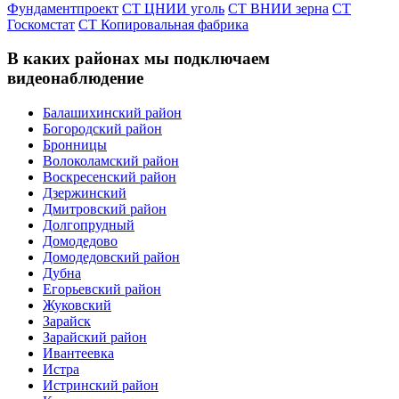
Фундаментпроект
СТ ЦНИИ уголь
СТ ВНИИ зерна
СТ
Госкомстат
СТ Копировальная фабрика
В каких районах мы подключаем
видеонаблюдение
Балашихинский район
Богородский район
Бронницы
Волоколамский район
Воскресенский район
Дзержинский
Дмитровский район
Долгопрудный
Домодедово
Домодедовский район
Дубна
Егорьевский район
Жуковский
Зарайск
Зарайский район
Ивантеевка
Истра
Истринский район