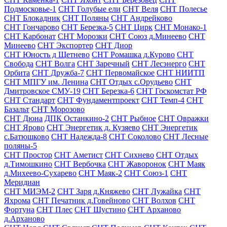
Подмосковье-1
СНТ Голубые ели
СНТ Веля
СНТ Полесье
СНТ Блокадник
СНТ Поляны
СНТ Андрейково
СНТ Гончарово
СНТ Березка-5
СНТ Цирк
СНТ Монако-1
СНТ Карбонат
СНТ Морозки
СНТ Союз д.Минеево
СНТ
Минеево
СНТ Экспортер
СНТ Диор
СНТ Юность д Щетнево
СНТ Ромашка д.Курово
СНТ
Свобода
СНТ Волга
СНТ Заречный
СНТ Лесэнерго
СНТ
Орбита
СНТ Дружба-7
СНТ Первомайское
СНТ НИИТП
СНТ МПГУ им. Ленина
СНТ Отдых с.Орудьево
СНТ
Дмитровское СМУ-19
СНТ Березка-6
СНТ Госкомстат РФ
СНТ Стандарт
СНТ Фундаментпроект
СНТ Темп-4
СНТ
Базальт
СНТ Морозово
СНТ Дюна
ДПК Останкино-2
СНТ Рыбное
СНТ Овражки
СНТ Ярово
СНТ Энергетик д. Кузяево
СНТ Энергетик
с.Батюшково
СНТ Надежда-8
СНТ Соколово
СНТ Лесные
поляны-5
СНТ Простор
СНТ Аметист
СНТ Сихнево
СНТ Отдых
д.Тимошкино
СНТ Вербочка
СНТ Жаворонок
СНТ Маяк
д.Михеево-Сухарево
СНТ Маяк-2
СНТ Союз-1
СНТ
Меридиан
СНТ МИЭМ-2
СНТ Заря д.Княжево
СНТ Лужайка
СНТ
Яхрома
СНТ Печатник д.Говейново
СНТ Волхов
СНТ
Фортуна
СНТ Плес
СНТ Шустино
СНТ Арханово
д.Арханово