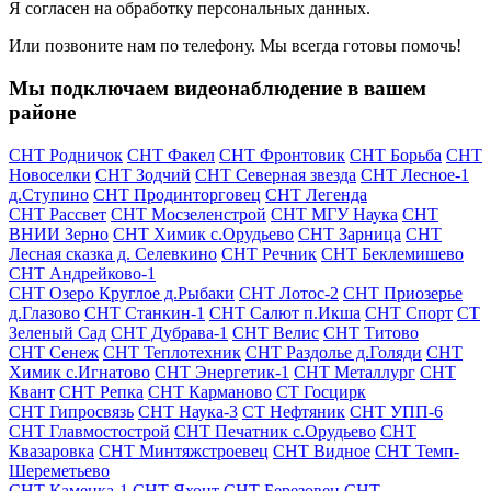
Я согласен на обработку персональных данных.
Или позвоните нам по телефону. Мы всегда готовы помочь!
Мы подключаем видеонаблюдение в вашем
районе
СНТ Родничок
СНТ Факел
СНТ Фронтовик
СНТ Борьба
СНТ
Новоселки
СНТ Зодчий
СНТ Северная звезда
СНТ Лесное-1
д.Ступино
СНТ Продинторговец
СНТ Легенда
СНТ Рассвет
СНТ Мосзеленстрой
СНТ МГУ Наука
СНТ
ВНИИ Зерно
СНТ Химик с.Орудьево
СНТ Зарница
СНТ
Лесная сказка д. Селевкино
СНТ Речник
СНТ Беклемишево
СНТ Андрейково-1
СНТ Озеро Круглое д.Рыбаки
СНТ Лотос-2
СНТ Приозерье
д.Глазово
СНТ Станкин-1
СНТ Салют п.Икша
СНТ Спорт
СТ
Зеленый Сад
СНТ Дубрава-1
СНТ Велис
СНТ Титово
СНТ Сенеж
СНТ Теплотехник
СНТ Раздолье д.Голяди
СНТ
Химик с.Игнатово
СНТ Энергетик-1
СНТ Металлург
СНТ
Квант
СНТ Репка
СНТ Карманово
СТ Госцирк
СНТ Гипросвязь
СНТ Наука-3
СТ Нефтяник
СНТ УПП-6
СНТ Главмостострой
СНТ Печатник с.Орудьево
СНТ
Квазаровка
СНТ Минтяжстроевец
СНТ Видное
СНТ Темп-
Шереметьево
СНТ Каменка-1
СНТ Яхонт
СНТ Березовец
СНТ