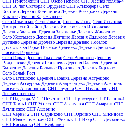
СНТ Прибрежный
СНТ Озеро Нерское
СНТ Лесная поляна-4
СНТ 50 лет Октября с.Орудьево
СНТ Атмосфера
Село
Костино
Деревня Кончинино
Деревня Комаровка
Деревня
Кикино
Деревня Карамышево
Село Ильинское
Село Ильино
Поселок Икша
Село Игнатово
Дмитровский район
Деревня Ивлево
Село Ивановское
Деревня Зверково
Деревня Зараменье
Деревня Животино
Село Жестылево
Деревня Дятлино
Деревня Дядьково
Деревня
Дутшево
Деревня Дрочево
Деревня Драчево
Поселок
дома отдыха Горки
Поселок Деденево
Деревня Данилиха
Поселок Горшково
Село Горки
Деревня Глазачево
Село Вороново
Деревня
Волдынское
Деревня Ближнево
Деревня Васнево
Деревня
Бунятино
Деревня Большое Прокошево
Деревня Бирлово
Село Белый Раст
Село Батюшково
Деревня Бабаиха
Деревня Астрецово
Деревня Ассаурово
Деревня Андреянцево
Деревня Алешино
Поселок Автополигон
СНТ Глухово
СНТ Измайлово
СНТ
Лесная поляна-6
СНТ Надежда-М
СТ Печатник
СНТ Приозерье
СНТ Речник-1
СНТ Темп-1
СНТ Уголек
СНТ Аленушка
СНТ Амарант
СНТ
Дятлинское
СНТ Ащерино
СНТ Черны-2
СНТ Садниково
СНТ Юркино
СНТ Мисиново
СНТ Малое Телешово
СНТ Физик
СНТ Икар
СНТ Демьяново
СНТ Космынка
СНТ Вербилки