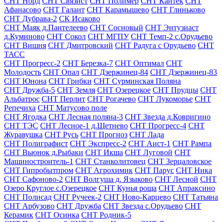
СНТ Норд
СНТ Связист
СНТ Полимер
СНТ Кантек
СНТ
Афанасово
СНТ Галант
СНТ Карамышево
СНТ Глиньково
СНТ Дубрава-2
СК Исаково
СНТ Маяк д.Пантелеево
СНТ Сосновый
СНТ Энтузиаст
д.Куминово
СНТ Сокол
СНТ МГПУ
СНТ Темп-2 с.Орудьево
СНТ Вишня
СНТ Дмитровский
СНТ Радуга с Орудьево
СНТ
ТАСС
СНТ Прогресс-2
СНТ Березка-7
СНТ Оптимал
СНТ
Молодость
СНТ Опал
СНТ Дзержинец-84
СНТ Дзержинец-83
СНТ Юнона
СНТ Грибки
СНТ Сурминская Поляна
СНТ Дружба-5
СНТ Земля
СНТ Озерецкое
СНТ Прудцы
СНТ
Альбатрос
СНТ Перлит
СНТ Рогачево
СНТ Лукоморье
СНТ
Репечиха
СНТ Матусово поле
СНТ Ягодка
СНТ Лесная поляна-3
СНТ Звезда д.Ковригино
СНТ ТЭС
СНТ Лесное-1 д.Щетнево
СНТ Прогресс-4
СНТ
Журавушка
СНТ Русь
СНТ Прогноз
СНТ Лада
СНТ Полиграфист
СНТ Экспресс-2
СНТ Аист-1
СНТ Рампа
СНТ Вьюнок д.Рыбаки
СНТ Икша
СНТ Луговой
СНТ
Машиностроитель-1
СНТ Станколитовец
СНТ Зерцаловское
СНТ Гипробытпром
СНТ Агрохимик
СНТ Парус
СНТ Ника
СНТ Сафоново-2
СНТ Волгуша д. Языково
СНТ Лесной
СНТ
Озеро Круглое с.Озерецкое
СНТ Кунья роща
СНТ Апраксино
СНТ Полисад
СНТ Ручеек-2
СНТ Ново-Карцево
СНТ Татьяна
СНТ Арбузово
СНТ Дружба
СНТ Звезда с.Орудьево
СНТ
Керамик
СНТ Осинка
СНТ Родник-5