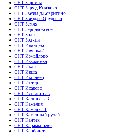
СНТ Зарница
СНТ Заря д.Княжево
СНТ Звезда д.Ковригино
СНТ Звезда с.Орудьево
СНТ Земля
СНТ Зерцаловское
СНТ Знар
СНТ Зодчий
СНТ Иванцево
СНТ Ивушка-1
СНТ Измайлово
СНТ Изюминка
СНТ Икар
СНТ Икша
СНТ Икшанец
СНТ Интер
СНТ Исаково
СНТ Испытатель
СНТ Калинка - 3
СНТ Камелия
СНТ Каменка-1
СНТ Каменный ручей
СНТ Кантек
СНТ Карамышево
СНТ Карбонат