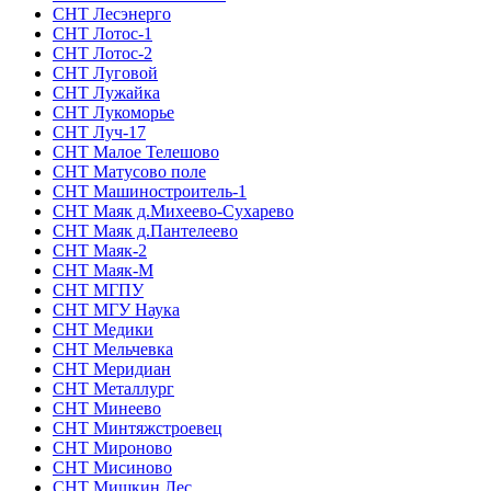
СНТ Лесэнерго
СНТ Лотос-1
СНТ Лотос-2
СНТ Луговой
СНТ Лужайка
СНТ Лукоморье
СНТ Луч-17
СНТ Малое Телешово
СНТ Матусово поле
СНТ Машиностроитель-1
СНТ Маяк д.Михеево-Сухарево
СНТ Маяк д.Пантелеево
СНТ Маяк-2
СНТ Маяк-М
СНТ МГПУ
СНТ МГУ Наука
СНТ Медики
СНТ Мельчевка
СНТ Меридиан
СНТ Металлург
СНТ Минеево
СНТ Минтяжстроевец
СНТ Мироново
СНТ Мисиново
СНТ Мишкин Лес