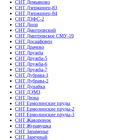
СНТ Демьяново
СНТ Дзержинец-83
СНТ Дзержинец-84
СНТ ДЗФС-2
СНТ Диор
СНТ Дмитровский
СНТ Дмитровское СМУ-19
СНТ Досаафовец
СНТ Драчево
СНТ Дружба
СНТ Дружба-5
СНТ Дружба-6
СНТ Дружба-7
СНТ Дубрава-1
СНТ Дубрава-2
СНТ Дунайка
СНТ ДЭМЗ
СНТ Дюна
СНТ Ермолинские пруды
СНТ Ермолинские пруды-2
СНТ Ермолинские пруды-3
СНТ Жаворонок
СНТ Журавушка
СНТ Зараменье
СНТ Заречный