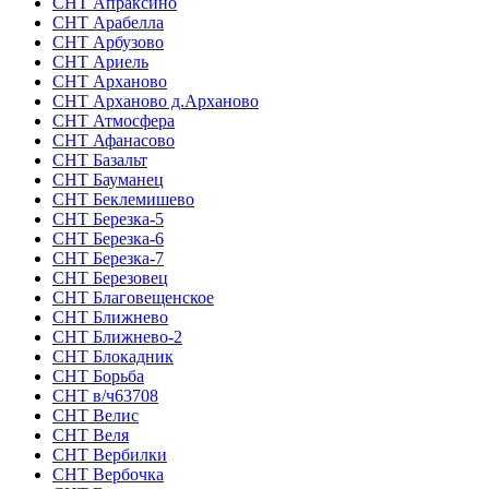
СНТ Апраксино
СНТ Арабелла
СНТ Арбузово
СНТ Ариель
СНТ Арханово
СНТ Арханово д.Арханово
СНТ Атмосфера
СНТ Афанасово
СНТ Базальт
СНТ Бауманец
СНТ Беклемишево
СНТ Березка-5
СНТ Березка-6
СНТ Березка-7
СНТ Березовец
СНТ Благовещенское
СНТ Ближнево
СНТ Ближнево-2
СНТ Блокадник
СНТ Борьба
СНТ в/ч63708
СНТ Велис
СНТ Веля
СНТ Вербилки
СНТ Вербочка