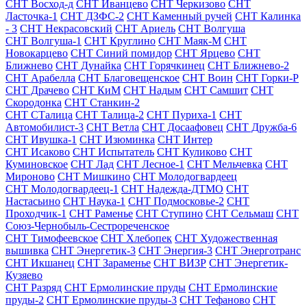
СНТ Восход-д
СНТ Иванцево
СНТ Черкизово
СНТ
Ласточка-1
СНТ ДЗФС-2
СНТ Каменный ручей
СНТ Калинка
- 3
СНТ Некрасовский
СНТ Ариель
СНТ Волгуша
СНТ Волгуша-1
СНТ Круглино
СНТ Маяк-М
СНТ
Новокарцево
СНТ Синий помидор
СНТ Ярцево
СНТ
Ближнево
СНТ Дунайка
СНТ Горячкинец
СНТ Ближнево-2
СНТ Арабелла
СНТ Благовещенское
СНТ Воин
СНТ Горки-Р
СНТ Драчево
СНТ КиМ
СНТ Надым
СНТ Самшит
СНТ
Скородонка
СНТ Станкин-2
СНТ СТалица
СНТ Талица-2
СНТ Пуриха-1
СНТ
Автомобилист-3
СНТ Ветла
СНТ Досаафовец
СНТ Дружба-6
СНТ Ивушка-1
СНТ Изюминка
СНТ Интер
СНТ Исаково
СНТ Испытатель
СНТ Куликово
СНТ
Куминовское
СНТ Лад
СНТ Лесное-1
СНТ Мельчевка
СНТ
Мироново
СНТ Мишкино
СНТ Молодогвардеец
СНТ Молодогвардеец-1
СНТ Надежда-ДТМО
СНТ
Настасьино
СНТ Наука-1
СНТ Подмосковье-2
СНТ
Проходчик-1
СНТ Раменье
СНТ Ступино
СНТ Сельмаш
СНТ
Союз-Чернобыль-Сестрореченское
СНТ Тимофеевское
СНТ Хлебопек
СНТ Художественная
вышивка
СНТ Энергетик-3
СНТ Энергия-3
СНТ Энерготранс
СНТ Икшанец
СНТ Зараменье
СНТ ВИЗР
СНТ Энергетик-
Кузяево
СНТ Разряд
СНТ Ермолинские пруды
СНТ Ермолинские
пруды-2
СНТ Ермолинские пруды-3
СНТ Тефаново
СНТ