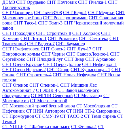
ДЭМЗ
СНТ Орудьево
СНТ Почтовик
СНТ Пчелка-1
СНТ
Тролейбусник
СНТ Часовщик
СНТ в/ч63708
СНТ Кедр-1
СНТ Медики
СНТ
Москворецкое Роно
СНТ Росагропроммаш
СНТ Соловьиная
роща
СНТ Тасс-1
СНТ Темп-3
СНТ Черкизовский молочный
завод
СНТ Проходчик
СНТ Строитель-8
СНТ Холодок
СНТ
Камелия
СНТ Лотос-1
СНТ Романтик
СНТ Самотека
СНТ
Трансмаш-3
СНТ Радуга-7
СНТ Бауманец
СНТ Южфлотовец
СНТ Союз-2
СНТ Луч-17
СНТ
Покровские холмы
СНТ Черны
СНТ СадовоЛесное-1
СНТ
Сергейково
СНТ Плоцкий луг
СНТ Знар
СНТ Арханово
СНТ Озеро Круглое
СНТ Озеро Долгое
СНТ Нефедиха-Т
СНТ Озеро Нерское-2
СНТ Старо
СНТ Кунья роща - 1
СНТ
Оникс
СНТ Строитель-4
СНТ Новая Нефедиха
СНТ Ясная
поляна
СНТ Опенок
СНТ Опенок-1
СНТ Мишкин Лес
Автокомбинат-7
СТ ЖЭК-4
СТ Завод молочного
оборудования
СТ МГПИ Северный
СТ Мельзавод
СТ
Мосгорархив
СТ Мосзеленстрой
СТ Московский тролейбусный завод
СТ Мособлархив
СТ
Нефтянник
СТ НИИ Автопром
СТ НИИ ТП-2 Смородинка
СТ Промбурвод
СТ СМУ-19
СТ ТАСС-2
СТ Темп сирень
СТ
Темп-4
СТ УПП-6
СТ Фабрика пластмасс
СТ Фиалка-1
СТ