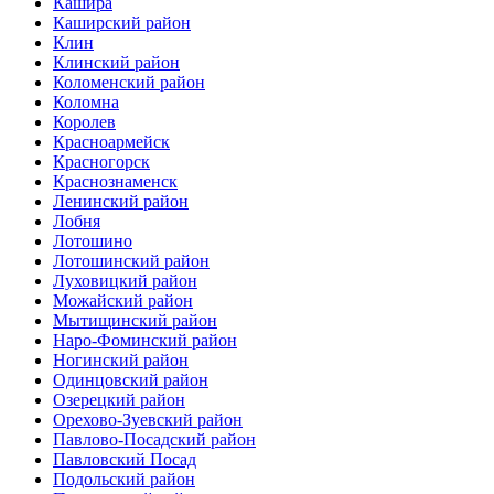
Кашира
Каширский район
Клин
Клинский район
Коломенский район
Коломна
Королев
Красноармейск
Красногорск
Краснознаменск
Ленинский район
Лобня
Лотошино
Лотошинский район
Луховицкий район
Можайский район
Мытищинский район
Наро-Фоминский район
Ногинский район
Одинцовский район
Озерецкий район
Орехово-Зуевский район
Павлово-Посадский район
Павловский Посад
Подольский район