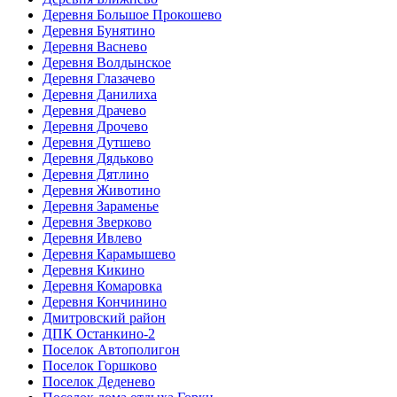
Деревня Большое Прокошево
Деревня Бунятино
Деревня Васнево
Деревня Волдынское
Деревня Глазачево
Деревня Данилиха
Деревня Драчево
Деревня Дрочево
Деревня Дутшево
Деревня Дядьково
Деревня Дятлино
Деревня Животино
Деревня Зараменье
Деревня Зверково
Деревня Ивлево
Деревня Карамышево
Деревня Кикино
Деревня Комаровка
Деревня Кончинино
Дмитровский район
ДПК Останкино-2
Поселок Автополигон
Поселок Горшково
Поселок Деденево