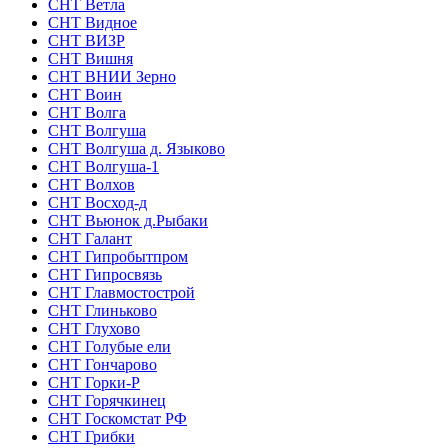
СНТ Ветла
СНТ Видное
СНТ ВИЗР
СНТ Вишня
СНТ ВНИИ Зерно
СНТ Воин
СНТ Волга
СНТ Волгуша
СНТ Волгуша д. Языково
СНТ Волгуша-1
СНТ Волхов
СНТ Восход-д
СНТ Вьюнок д.Рыбаки
СНТ Галант
СНТ Гипробытпром
СНТ Гипросвязь
СНТ Главмостострой
СНТ Глиньково
СНТ Глухово
СНТ Голубые ели
СНТ Гончарово
СНТ Горки-Р
СНТ Горячкинец
СНТ Госкомстат РФ
СНТ Грибки