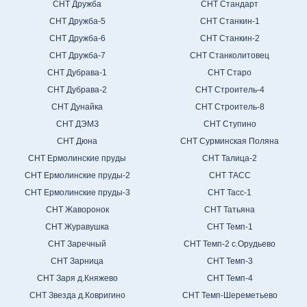
СНТ Дружба
СНТ Стандарт
СНТ Дружба-5
СНТ Станкин-1
СНТ Дружба-6
СНТ Станкин-2
СНТ Дружба-7
СНТ Станколитовец
СНТ Дубрава-1
СНТ Старо
СНТ Дубрава-2
СНТ Строитель-4
СНТ Дунайка
СНТ Строитель-8
СНТ ДЭМЗ
СНТ Ступино
СНТ Дюна
СНТ Сурминская Поляна
СНТ Ермолинские пруды
СНТ Талица-2
СНТ Ермолинские пруды-2
СНТ ТАСС
СНТ Ермолинские пруды-3
СНТ Тасс-1
СНТ Жаворонок
СНТ Татьяна
СНТ Журавушка
СНТ Темп-1
СНТ Заречный
СНТ Темп-2 с.Орудьево
СНТ Зарница
СНТ Темп-3
СНТ Заря д.Княжево
СНТ Темп-4
СНТ Звезда д.Ковригино
СНТ Темп-Шереметьево