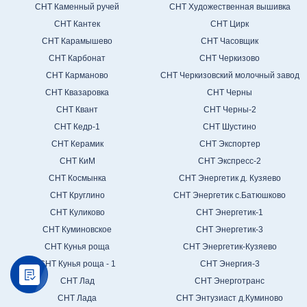
СНТ Каменный ручей
СНТ Художественная вышивка
СНТ Кантек
СНТ Цирк
СНТ Карамышево
СНТ Часовщик
СНТ Карбонат
СНТ Черкизово
СНТ Карманово
СНТ Черкизовский молочный завод
СНТ Квазаровка
СНТ Черны
СНТ Квант
СНТ Черны-2
СНТ Кедр-1
СНТ Шустино
СНТ Керамик
СНТ Экспортер
СНТ КиМ
СНТ Экспресс-2
СНТ Космынка
СНТ Энергетик д. Кузяево
СНТ Круглино
СНТ Энергетик с.Батюшково
СНТ Куликово
СНТ Энергетик-1
СНТ Куминовское
СНТ Энергетик-3
СНТ Кунья роща
СНТ Энергетик-Кузяево
СНТ Кунья роща - 1
СНТ Энергия-3
СНТ Лад
СНТ Энерготранс
СНТ Лада
СНТ Энтузиаст д.Куминово