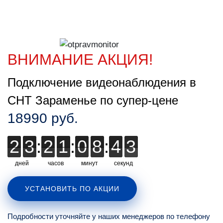
ВНИМАНИЕ АКЦИЯ!
Подключение видеонаблюдения в
СНТ Зараменье по супер-цене
18990 руб.
2
2
3
3
:
2
2
1
1
:
0
0
8
8
:
4
4
1
2
2
дней
часов
минут
секунд
УСТАНОВИТЬ ПО АКЦИИ
Подробности уточняйте у наших менеджеров по телефону