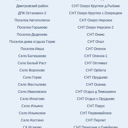
Дмитровский район
СНТ Озеро Круглое д.Рыбаки
ДПК Останкино-2
СНТ Озеро Круглое с.Озерецкое
Поселок Автополигон
СНТ Озеро Нерское
Поселок Горшково
СНТ Озеро Нерское-2
Поселок Деденево
СНТ Оникс
Поселок дома отдыха Горки
СНТ Опал
Поселок Икша
СНТ Опенок
Село Батюшково
СНТ Опенок-1
Село Белый Раст
СНТ Оптимал
Село Вороново
СНТ Орбита
Село Горки
СНТ Орудьево
Село Жестылево
СНТ Осинка
Село Ивановское
СНТ Отдых д.Тимошкино
Село Игнатово
СНТ Отдых с.Орудьево
Село Ильино
СНТ Парус
Село Ильинское
СНТ Первомайское
Село Костино
СНТ Перлит
СК Исаково
СНТ Печатник д.Говейново