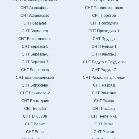
СНТ Арханово д.Арханово
СНТ Прогресс-4
СНТ Атмосфера
СНТ Продинторговец
СНТ Афанасово
СНТ Простор
СНТ Базальт
СНТ Проходчик
СНТ Бауманец
СНТ Проходчик-1
СНТ Беклемишево
СНТ Прудцы
СНТ Березка-5
СНТ Пуриха-1
СНТ Березка-6
СНТ Пчелка-1
СНТ Березка-7
СНТ Радуга с Орудьево
СНТ Березовец
СНТ Радуга-7
СНТ Благовещенское
СНТ Раздолье д.Голяди
СНТ Ближнево
СНТ Разряд
СНТ Ближнево-2
СНТ Раменье
СНТ Блокадник
СНТ Рампа
СНТ Борьба
СНТ Рассвет
СНТ в/ч63708
СНТ Репечиха
СНТ Велис
СНТ Репка
СНТ Веля
СНТ Речник