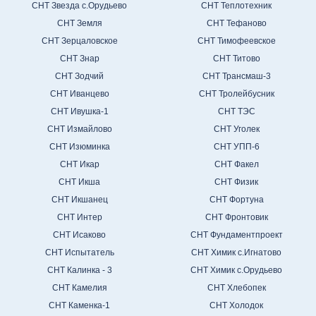
СНТ Звезда с.Орудьево
СНТ Теплотехник
СНТ Земля
СНТ Тефаново
СНТ Зерцаловское
СНТ Тимофеевское
СНТ Знар
СНТ Титово
СНТ Зодчий
СНТ Трансмаш-3
СНТ Иванцево
СНТ Тролейбусник
СНТ Ивушка-1
СНТ ТЭС
СНТ Измайлово
СНТ Уголек
СНТ Изюминка
СНТ УПП-6
СНТ Икар
СНТ Факел
СНТ Икша
СНТ Физик
СНТ Икшанец
СНТ Фортуна
СНТ Интер
СНТ Фронтовик
СНТ Исаково
СНТ Фундаментпроект
СНТ Испытатель
СНТ Химик с.Игнатово
СНТ Калинка - 3
СНТ Химик с.Орудьево
СНТ Камелия
СНТ Хлебопек
СНТ Каменка-1
СНТ Холодок