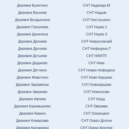
Деревня Бунятино
СНТ Надежда-М
Деревня Васнево
СНТ Надым
Деревня Волдынское
СНТ Настасьино
Деревня Глазачево
СНТ Наука-1
Деревня Данилиха
СНТ Наука-3
Деревня Драчево
СНТ Некрасовский
Деревня Дрочево
СНТ Нефедиха-Т
Деревня Дутшево
СНТ НИИТП
Деревня Дядьково
СНТ Ника
Деревня Дятлино
СНТ Новая Нефедиха
Деревня Животино
СНТ Ново-Карцево
Деревня Зараменье
СНТ Новокарцево
Деревня Зверково
СНТ Новоселки
Деревня Ивлево
СНТ Норд
Деревня Карамышево
СНТ Овражки
Деревня Кикино
СНТ Озерецкое
Деревня Комаровка
СНТ Озеро Долгое
Деревня Кончинино
СНТ Озеро Круглое