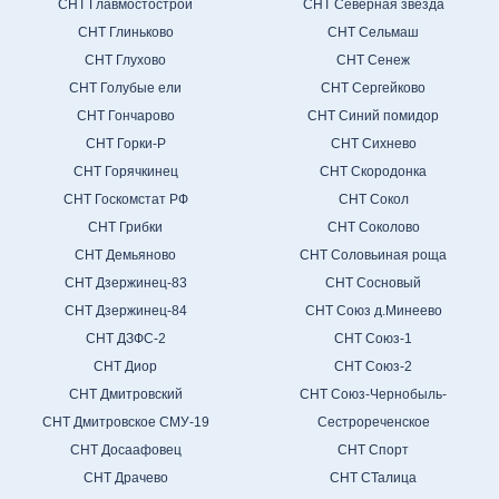
СНТ Главмостострой
СНТ Северная звезда
СНТ Глиньково
СНТ Сельмаш
СНТ Глухово
СНТ Сенеж
СНТ Голубые ели
СНТ Сергейково
СНТ Гончарово
СНТ Синий помидор
СНТ Горки-Р
СНТ Сихнево
СНТ Горячкинец
СНТ Скородонка
СНТ Госкомстат РФ
СНТ Сокол
СНТ Грибки
СНТ Соколово
СНТ Демьяново
СНТ Соловьиная роща
СНТ Дзержинец-83
СНТ Сосновый
СНТ Дзержинец-84
СНТ Союз д.Минеево
СНТ ДЗФС-2
СНТ Союз-1
СНТ Диор
СНТ Союз-2
СНТ Дмитровский
СНТ Союз-Чернобыль-
СНТ Дмитровское СМУ-19
Сестрореченское
СНТ Досаафовец
СНТ Спорт
СНТ Драчево
СНТ СТалица