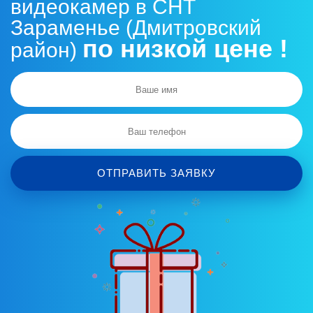
видеокамер в СНТ
Зараменье (Дмитровский
по низкой цене !
район)
ОТПРАВИТЬ ЗАЯВКУ