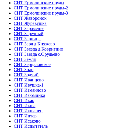
СНТ Ермолинские пруды
СНТ Ермолинские пруды-2
СНТ Ермолинские пруды-3
СНТ Жаворонок
СНТ Журавушка
СНТ Зараменье
СНТ Заречный
СНТ Зарница
СНТ Заря д.Княжево
СНТ Звезда д.Ковригино
СНТ Звезда с.Орудьево
СНТ Земля
СНТ Зерцаловское
СНТ Знар
СНТ Зодчий
СНТ Иванцево
СНТ Ивушка-1
СНТ Измайлово
СНТ Изюминка
СНТ Икар
СНТ Икша
СНТ Икшанец
СНТ Интер
СНТ Исаково
СНТ Испытатель