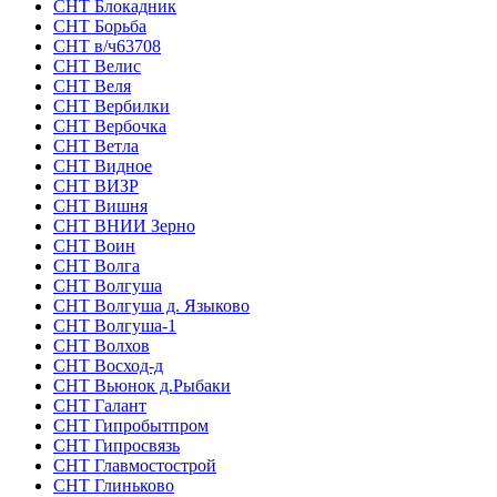
СНТ Блокадник
СНТ Борьба
СНТ в/ч63708
СНТ Велис
СНТ Веля
СНТ Вербилки
СНТ Вербочка
СНТ Ветла
СНТ Видное
СНТ ВИЗР
СНТ Вишня
СНТ ВНИИ Зерно
СНТ Воин
СНТ Волга
СНТ Волгуша
СНТ Волгуша д. Языково
СНТ Волгуша-1
СНТ Волхов
СНТ Восход-д
СНТ Вьюнок д.Рыбаки
СНТ Галант
СНТ Гипробытпром
СНТ Гипросвязь
СНТ Главмостострой
СНТ Глиньково