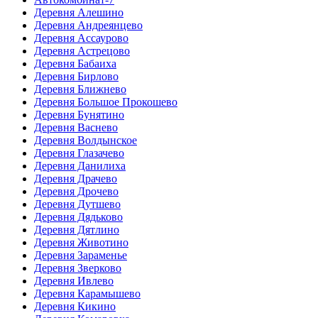
Деревня Алешино
Деревня Андреянцево
Деревня Ассаурово
Деревня Астрецово
Деревня Бабаиха
Деревня Бирлово
Деревня Ближнево
Деревня Большое Прокошево
Деревня Бунятино
Деревня Васнево
Деревня Волдынское
Деревня Глазачево
Деревня Данилиха
Деревня Драчево
Деревня Дрочево
Деревня Дутшево
Деревня Дядьково
Деревня Дятлино
Деревня Животино
Деревня Зараменье
Деревня Зверково
Деревня Ивлево
Деревня Карамышево
Деревня Кикино