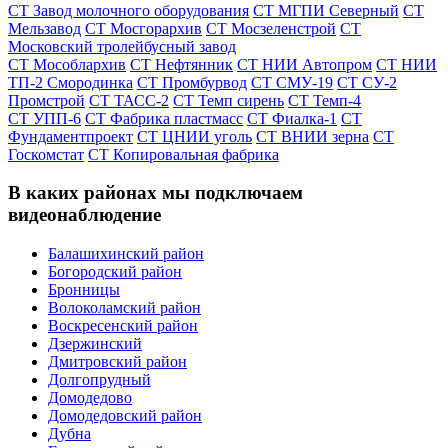
СТ Завод молочного оборудования
СТ МГПИ Северный
СТ
Мельзавод
СТ Мосгорархив
СТ Мосзеленстрой
СТ
Московский тролейбусный завод
СТ Мособлархив
СТ Нефтянник
СТ НИИ Автопром
СТ НИИ
ТП-2 Смородинка
СТ Промбурвод
СТ СМУ-19
СТ СУ-2
Промстрой
СТ ТАСС-2
СТ Темп сирень
СТ Темп-4
СТ УПП-6
СТ Фабрика пластмасс
СТ Фиалка-1
СТ
Фундаментпроект
СТ ЦНИИ уголь
СТ ВНИИ зерна
СТ
Госкомстат
СТ Копировальная фабрика
В каких районах мы подключаем
видеонаблюдение
Балашихинский район
Богородский район
Бронницы
Волоколамский район
Воскресенский район
Дзержинский
Дмитровский район
Долгопрудный
Домодедово
Домодедовский район
Дубна