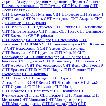
Деревня Ассаурово
Деревня Андреянцево
Деревня Алешино
Поселок Автополигон
СНТ Глухово
СНТ Измайлово
СНТ
Лесная поляна-6
СНТ Надежда-М
СТ Печатник
СНТ Приозерье
СНТ Речник-1
СНТ Темп-1
СНТ Уголек
СНТ Аленушка
СНТ Амарант
СНТ
Дятлинское
СНТ Ащерино
СНТ Черны-2
СНТ Садниково
СНТ Юркино
СНТ Мисиново
СНТ Малое Телешово
СНТ Физик
СНТ Икар
СНТ Демьяново
СНТ Космынка
СНТ Вербилки
СНТ Восход-д
СНТ Иванцево
СНТ Черкизово
СНТ
Ласточка-1
СНТ ДЗФС-2
СНТ Каменный ручей
СНТ Калинка
- 3
СНТ Некрасовский
СНТ Ариель
СНТ Волгуша
СНТ Волгуша-1
СНТ Круглино
СНТ Маяк-М
СНТ
Новокарцево
СНТ Синий помидор
СНТ Ярцево
СНТ
Ближнево
СНТ Дунайка
СНТ Горячкинец
СНТ Ближнево-2
СНТ Арабелла
СНТ Благовещенское
СНТ Воин
СНТ Горки-Р
СНТ Драчево
СНТ КиМ
СНТ Надым
СНТ Самшит
СНТ
Скородонка
СНТ Станкин-2
СНТ СТалица
СНТ Талица-2
СНТ Пуриха-1
СНТ
Автомобилист-3
СНТ Ветла
СНТ Досаафовец
СНТ Дружба-6
СНТ Ивушка-1
СНТ Изюминка
СНТ Интер
СНТ Исаково
СНТ Испытатель
СНТ Куликово
СНТ
Куминовское
СНТ Лад
СНТ Лесное-1
СНТ Мельчевка
СНТ
Мироново
СНТ Мишкино
СНТ Молодогвардеец
СНТ Молодогвардеец-1
СНТ Надежда-ДТМО
СНТ