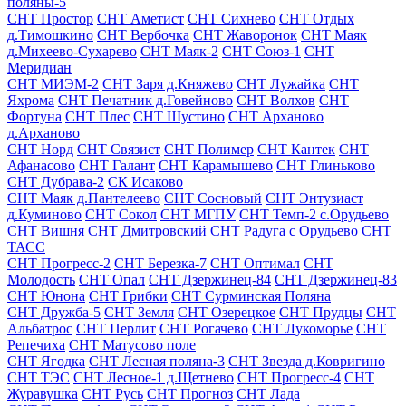
поляны-5
СНТ Простор
СНТ Аметист
СНТ Сихнево
СНТ Отдых
д.Тимошкино
СНТ Вербочка
СНТ Жаворонок
СНТ Маяк
д.Михеево-Сухарево
СНТ Маяк-2
СНТ Союз-1
СНТ
Меридиан
СНТ МИЭМ-2
СНТ Заря д.Княжево
СНТ Лужайка
СНТ
Яхрома
СНТ Печатник д.Говейново
СНТ Волхов
СНТ
Фортуна
СНТ Плес
СНТ Шустино
СНТ Арханово
д.Арханово
СНТ Норд
СНТ Связист
СНТ Полимер
СНТ Кантек
СНТ
Афанасово
СНТ Галант
СНТ Карамышево
СНТ Глиньково
СНТ Дубрава-2
СК Исаково
СНТ Маяк д.Пантелеево
СНТ Сосновый
СНТ Энтузиаст
д.Куминово
СНТ Сокол
СНТ МГПУ
СНТ Темп-2 с.Орудьево
СНТ Вишня
СНТ Дмитровский
СНТ Радуга с Орудьево
СНТ
ТАСС
СНТ Прогресс-2
СНТ Березка-7
СНТ Оптимал
СНТ
Молодость
СНТ Опал
СНТ Дзержинец-84
СНТ Дзержинец-83
СНТ Юнона
СНТ Грибки
СНТ Сурминская Поляна
СНТ Дружба-5
СНТ Земля
СНТ Озерецкое
СНТ Прудцы
СНТ
Альбатрос
СНТ Перлит
СНТ Рогачево
СНТ Лукоморье
СНТ
Репечиха
СНТ Матусово поле
СНТ Ягодка
СНТ Лесная поляна-3
СНТ Звезда д.Ковригино
СНТ ТЭС
СНТ Лесное-1 д.Щетнево
СНТ Прогресс-4
СНТ
Журавушка
СНТ Русь
СНТ Прогноз
СНТ Лада