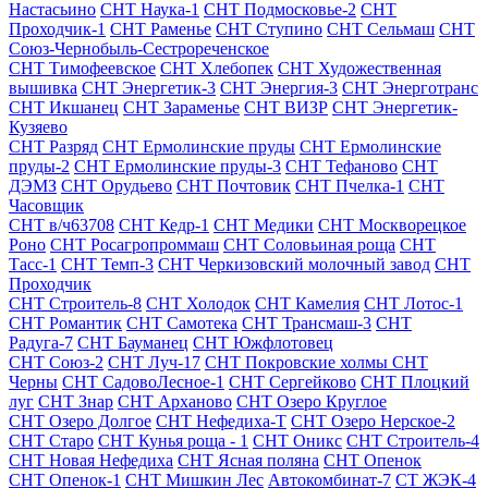
Настасьино
СНТ Наука-1
СНТ Подмосковье-2
СНТ
Проходчик-1
СНТ Раменье
СНТ Ступино
СНТ Сельмаш
СНТ
Союз-Чернобыль-Сестрореченское
СНТ Тимофеевское
СНТ Хлебопек
СНТ Художественная
вышивка
СНТ Энергетик-3
СНТ Энергия-3
СНТ Энерготранс
СНТ Икшанец
СНТ Зараменье
СНТ ВИЗР
СНТ Энергетик-
Кузяево
СНТ Разряд
СНТ Ермолинские пруды
СНТ Ермолинские
пруды-2
СНТ Ермолинские пруды-3
СНТ Тефаново
СНТ
ДЭМЗ
СНТ Орудьево
СНТ Почтовик
СНТ Пчелка-1
СНТ
Часовщик
СНТ в/ч63708
СНТ Кедр-1
СНТ Медики
СНТ Москворецкое
Роно
СНТ Росагропроммаш
СНТ Соловьиная роща
СНТ
Тасс-1
СНТ Темп-3
СНТ Черкизовский молочный завод
СНТ
Проходчик
СНТ Строитель-8
СНТ Холодок
СНТ Камелия
СНТ Лотос-1
СНТ Романтик
СНТ Самотека
СНТ Трансмаш-3
СНТ
Радуга-7
СНТ Бауманец
СНТ Южфлотовец
СНТ Союз-2
СНТ Луч-17
СНТ Покровские холмы
СНТ
Черны
СНТ СадовоЛесное-1
СНТ Сергейково
СНТ Плоцкий
луг
СНТ Знар
СНТ Арханово
СНТ Озеро Круглое
СНТ Озеро Долгое
СНТ Нефедиха-Т
СНТ Озеро Нерское-2
СНТ Старо
СНТ Кунья роща - 1
СНТ Оникс
СНТ Строитель-4
СНТ Новая Нефедиха
СНТ Ясная поляна
СНТ Опенок
СНТ Опенок-1
СНТ Мишкин Лес
Автокомбинат-7
СТ ЖЭК-4