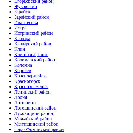
Егорьевский район
Жуковский
Зарайск
Зарайский район
Ивантеевка
Истра
Истринский район
Кашира
Каширский район
Клин
Клинский район
Коломенский район
Коломна
Королев
Красноармейск
Красногорск
Краснознаменск
Ленинский район
Лобня
Лотошино
Лотошинский район
Луховицкий район
Можайский район
Мытищинский район
Наро-Фоминский район