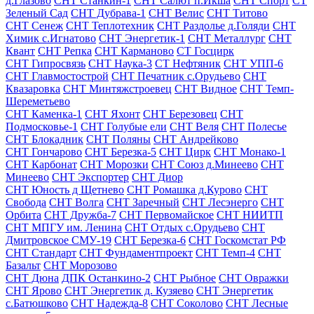
д.Глазово
СНТ Станкин-1
СНТ Салют п.Икша
СНТ Спорт
СТ
Зеленый Сад
СНТ Дубрава-1
СНТ Велис
СНТ Титово
СНТ Сенеж
СНТ Теплотехник
СНТ Раздолье д.Голяди
СНТ
Химик с.Игнатово
СНТ Энергетик-1
СНТ Металлург
СНТ
Квант
СНТ Репка
СНТ Карманово
СТ Госцирк
СНТ Гипросвязь
СНТ Наука-3
СТ Нефтяник
СНТ УПП-6
СНТ Главмостострой
СНТ Печатник с.Орудьево
СНТ
Квазаровка
СНТ Минтяжстроевец
СНТ Видное
СНТ Темп-
Шереметьево
СНТ Каменка-1
СНТ Яхонт
СНТ Березовец
СНТ
Подмосковье-1
СНТ Голубые ели
СНТ Веля
СНТ Полесье
СНТ Блокадник
СНТ Поляны
СНТ Андрейково
СНТ Гончарово
СНТ Березка-5
СНТ Цирк
СНТ Монако-1
СНТ Карбонат
СНТ Морозки
СНТ Союз д.Минеево
СНТ
Минеево
СНТ Экспортер
СНТ Диор
СНТ Юность д Щетнево
СНТ Ромашка д.Курово
СНТ
Свобода
СНТ Волга
СНТ Заречный
СНТ Лесэнерго
СНТ
Орбита
СНТ Дружба-7
СНТ Первомайское
СНТ НИИТП
СНТ МПГУ им. Ленина
СНТ Отдых с.Орудьево
СНТ
Дмитровское СМУ-19
СНТ Березка-6
СНТ Госкомстат РФ
СНТ Стандарт
СНТ Фундаментпроект
СНТ Темп-4
СНТ
Базальт
СНТ Морозово
СНТ Дюна
ДПК Останкино-2
СНТ Рыбное
СНТ Овражки
СНТ Ярово
СНТ Энергетик д. Кузяево
СНТ Энергетик
с.Батюшково
СНТ Надежда-8
СНТ Соколово
СНТ Лесные