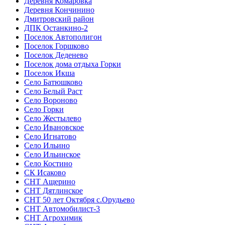
Деревня Комаровка
Деревня Кончинино
Дмитровский район
ДПК Останкино-2
Поселок Автополигон
Поселок Горшково
Поселок Деденево
Поселок дома отдыха Горки
Поселок Икша
Село Батюшково
Село Белый Раст
Село Вороново
Село Горки
Село Жестылево
Село Ивановское
Село Игнатово
Село Ильино
Село Ильинское
Село Костино
СК Исаково
СНТ Ащерино
СНТ Дятлинское
СНТ 50 лет Октября с.Орудьево
СНТ Автомобилист-3
СНТ Агрохимик