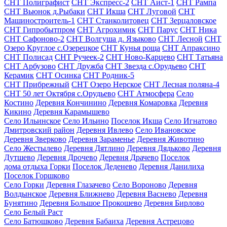
СНТ Полиграфист
СНТ Экспресс-2
СНТ Аист-1
СНТ Рампа
СНТ Вьюнок д.Рыбаки
СНТ Икша
СНТ Луговой
СНТ
Машиностроитель-1
СНТ Станколитовец
СНТ Зерцаловское
СНТ Гипробытпром
СНТ Агрохимик
СНТ Парус
СНТ Ника
СНТ Сафоново-2
СНТ Волгуша д. Языково
СНТ Лесной
СНТ
Озеро Круглое с.Озерецкое
СНТ Кунья роща
СНТ Апраксино
СНТ Полисад
СНТ Ручеек-2
СНТ Ново-Карцево
СНТ Татьяна
СНТ Арбузово
СНТ Дружба
СНТ Звезда с.Орудьево
СНТ
Керамик
СНТ Осинка
СНТ Родник-5
СНТ Прибрежный
СНТ Озеро Нерское
СНТ Лесная поляна-4
СНТ 50 лет Октября с.Орудьево
СНТ Атмосфера
Село
Костино
Деревня Кончинино
Деревня Комаровка
Деревня
Кикино
Деревня Карамышево
Село Ильинское
Село Ильино
Поселок Икша
Село Игнатово
Дмитровский район
Деревня Ивлево
Село Ивановское
Деревня Зверково
Деревня Зараменье
Деревня Животино
Село Жестылево
Деревня Дятлино
Деревня Дядьково
Деревня
Дутшево
Деревня Дрочево
Деревня Драчево
Поселок
дома отдыха Горки
Поселок Деденево
Деревня Данилиха
Поселок Горшково
Село Горки
Деревня Глазачево
Село Вороново
Деревня
Волдынское
Деревня Ближнево
Деревня Васнево
Деревня
Бунятино
Деревня Большое Прокошево
Деревня Бирлово
Село Белый Раст
Село Батюшково
Деревня Бабаиха
Деревня Астрецово