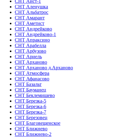
СНТ Аист-1
СНТ Аленушка
СНТ Альбатрос
СНТ Амарант
СНТ Аметист
СНТ Андрейково
СНТ Андрейково-1
СНТ Апраксино
СНТ Арабелла
СНТ Арбузово
СНТ Ариель
СНТ Арханово
СНТ Арханово д.Арханово
СНТ Атмосфера
СНТ Афанасово
СНТ Базальт
СНТ Бауманец
СНТ Беклемишево
СНТ Березка-5
СНТ Березка-6
СНТ Березка-7
СНТ Березовец
СНТ Благовещенское
СНТ Ближнево
СНТ Ближнево-2