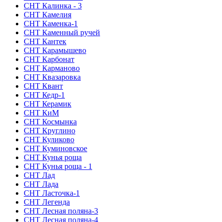
СНТ Калинка - 3
СНТ Камелия
СНТ Каменка-1
СНТ Каменный ручей
СНТ Кантек
СНТ Карамышево
СНТ Карбонат
СНТ Карманово
СНТ Квазаровка
СНТ Квант
СНТ Кедр-1
СНТ Керамик
СНТ КиМ
СНТ Космынка
СНТ Круглино
СНТ Куликово
СНТ Куминовское
СНТ Кунья роща
СНТ Кунья роща - 1
СНТ Лад
СНТ Лада
СНТ Ласточка-1
СНТ Легенда
СНТ Лесная поляна-3
СНТ Лесная поляна-4