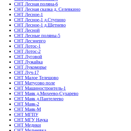
СНТ Лесная поляна-6
СНТ Лесная сказка д. Селевкино
СНТ Лесное-1
СНТ Лесное-1 д.Ступино
СНТ Лесное-1 д.Щетнево
СНТ Лесной
СНТ Лесные поляны-5
СНТ Лесэнерго
СНТ Лотос-1
СНТ Лотос-2
СНТ Луговой
СНТ Лужайка
СНТ Лукоморье
СНТ Луч-17
СНТ Малое Телешово
СНТ Матусово поле
СНТ Машиностроитель-1
СНТ Маяк д.Михеево-Сухарево
СНТ Маяк д.Пантелеево
СНТ Маяк-2
СНТ Маяк-М
СНТ МГПУ
СНТ МГУ Наука
СНТ Медики
СНТ Мельчевка