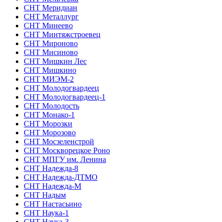
СНТ Меридиан
СНТ Металлург
СНТ Минеево
СНТ Минтяжстроевец
СНТ Мироново
СНТ Мисиново
СНТ Мишкин Лес
СНТ Мишкино
СНТ МИЭМ-2
СНТ Молодогвардеец
СНТ Молодогвардеец-1
СНТ Молодость
СНТ Монако-1
СНТ Морозки
СНТ Морозово
СНТ Мосзеленстрой
СНТ Москворецкое Роно
СНТ МПГУ им. Ленина
СНТ Надежда-8
СНТ Надежда-ДТМО
СНТ Надежда-М
СНТ Надым
СНТ Настасьино
СНТ Наука-1
СНТ Наука-3