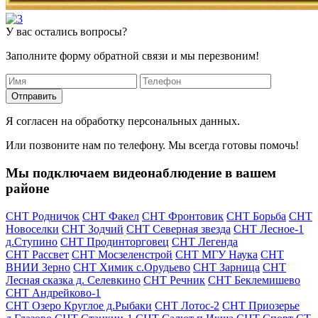
У вас остались вопросы?
Заполните форму обратной связи и мы перезвоним!
Отправить
Я согласен на обработку персональных данных.
Или позвоните нам по телефону. Мы всегда готовы помочь!
Мы подключаем видеонаблюдение в вашем
районе
СНТ Родничок
СНТ Факел
СНТ Фронтовик
СНТ Борьба
СНТ
Новоселки
СНТ Зодчий
СНТ Северная звезда
СНТ Лесное-1
д.Ступино
СНТ Продинторговец
СНТ Легенда
СНТ Рассвет
СНТ Мосзеленстрой
СНТ МГУ Наука
СНТ
ВНИИ Зерно
СНТ Химик с.Орудьево
СНТ Зарница
СНТ
Лесная сказка д. Селевкино
СНТ Речник
СНТ Беклемишево
СНТ Андрейково-1
СНТ Озеро Круглое д.Рыбаки
СНТ Лотос-2
СНТ Приозерье