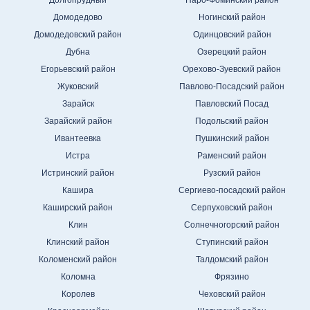
Долгопрудный
Наро-Фоминский район
Домодедово
Ногинский район
Домодедовский район
Одинцовский район
Дубна
Озерецкий район
Егорьевский район
Орехово-Зуевский район
Жуковский
Павлово-Посадский район
Зарайск
Павловский Посад
Зарайский район
Подольский район
Ивантеевка
Пушкинский район
Истра
Раменский район
Истринский район
Рузский район
Кашира
Сергиево-посадский район
Каширский район
Серпуховский район
Клин
Солнечногорский район
Клинский район
Ступинский район
Коломенский район
Талдомский район
Коломна
Фрязино
Королев
Чеховский район