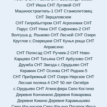
СНТ Икша
СНТ Луговой
СНТ
Машиностроитель-1
СНТ Станколитовец
СНТ Зерцаловское
СНТ Гипробытпром
СНТ Агрохимик
СНТ
Парус
СНТ Ника
СНТ Сафоново-2
СНТ
Волгуша д. Языково
СНТ Лесной
СНТ Озеро
Круглое с.Озерецкое
СНТ Кунья роща
СНТ
Апраксино
СНТ Полисад
СНТ Ручеек-2
СНТ Ново-
Карцево
СНТ Татьяна
СНТ Арбузово
СНТ
Дружба
СНТ Звезда с.Орудьево
СНТ
Керамик
СНТ Осинка
СНТ Родник-5
СНТ Прибрежный
СНТ Озеро Нерское
СНТ
Лесная поляна-4
СНТ 50 лет Октября
с.Орудьево
СНТ Атмосфера
Село Костино
Деревня Кончинино
Деревня Комаровка
Деревня Кикино
Деревня Карамышево
Село Ильинское
Село Ильино
Поселок Икша