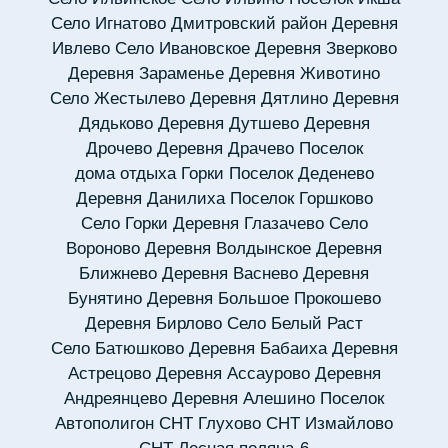
Село Игнатово
Дмитровский район
Деревня
Ивлево
Село Ивановское
Деревня Зверково
Деревня Зараменье
Деревня Животино
Село Жестылево
Деревня Дятлино
Деревня
Дядьково
Деревня Дутшево
Деревня
Дрочево
Деревня Драчево
Поселок
дома отдыха Горки
Поселок Деденево
Деревня Данилиха
Поселок Горшково
Село Горки
Деревня Глазачево
Село
Вороново
Деревня Волдынское
Деревня
Ближнево
Деревня Васнево
Деревня
Бунятино
Деревня Большое Прокошево
Деревня Бирлово
Село Белый Раст
Село Батюшково
Деревня Бабаиха
Деревня
Астрецово
Деревня Ассаурово
Деревня
Андреянцево
Деревня Алешино
Поселок
Автополигон
СНТ Глухово
СНТ Измайлово