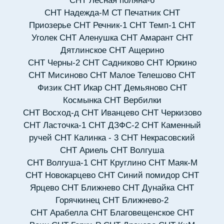
СНТ Лесная поляна-6
СНТ Надежда-М
СТ Печатник
СНТ
Приозерье
СНТ Речник-1
СНТ Темп-1
СНТ
Уголек
СНТ Аленушка
СНТ Амарант
СНТ
Дятлинское
СНТ Ащерино
СНТ Черны-2
СНТ Садниково
СНТ Юркино
СНТ Мисиново
СНТ Малое Телешово
СНТ
Физик
СНТ Икар
СНТ Демьяново
СНТ
Космынка
СНТ Вербилки
СНТ Восход-д
СНТ Иванцево
СНТ Черкизово
СНТ Ласточка-1
СНТ ДЗФС-2
СНТ Каменный
ручей
СНТ Калинка - 3
СНТ Некрасовский
СНТ Ариель
СНТ Волгуша
СНТ Волгуша-1
СНТ Круглино
СНТ Маяк-М
СНТ Новокарцево
СНТ Синий помидор
СНТ
Ярцево
СНТ Ближнево
СНТ Дунайка
СНТ
Горячкинец
СНТ Ближнево-2
СНТ Арабелла
СНТ Благовещенское
СНТ