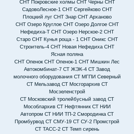
СНТ Покровские холмы
СНТ Черны
СНТ
СадовоЛесное-1
СНТ Сергейково
СНТ
Плоцкий луг
СНТ Знар
СНТ Арханово
СНТ Озеро Круглое
СНТ Озеро Долгое
СНТ
Нефедиха-Т
СНТ Озеро Нерское-2
СНТ
Старо
СНТ Кунья роща - 1
СНТ Оникс
СНТ
Строитель-4
СНТ Новая Нефедиха
СНТ
Ясная поляна
СНТ Опенок
СНТ Опенок-1
СНТ Мишкин Лес
Автокомбинат-7
СТ ЖЭК-4
СТ Завод
молочного оборудования
СТ МГПИ Северный
СТ Мельзавод
СТ Мосгорархив
СТ
Мосзеленстрой
СТ Московский тролейбусный завод
СТ
Мособлархив
СТ Нефтянник
СТ НИИ
Автопром
СТ НИИ ТП-2 Смородинка
СТ
Промбурвод
СТ СМУ-19
СТ СУ-2 Промстрой
СТ ТАСС-2
СТ Темп сирень