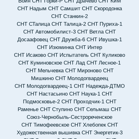
Воин
СНТ Горки-Р
СНТ Драчево
СНТ КиМ
СНТ Надым
СНТ Самшит
СНТ Скородонка
СНТ Станкин-2
СНТ СТалица
СНТ Талица-2
СНТ Пуриха-1
СНТ Автомобилист-3
СНТ Ветла
СНТ
Досаафовец
СНТ Дружба-6
СНТ Ивушка-1
СНТ Изюминка
СНТ Интер
СНТ Исаково
СНТ Испытатель
СНТ Куликово
СНТ Куминовское
СНТ Лад
СНТ Лесное-1
СНТ Мельчевка
СНТ Мироново
СНТ
Мишкино
СНТ Молодогвардеец
СНТ Молодогвардеец-1
СНТ Надежда-ДТМО
СНТ Настасьино
СНТ Наука-1
СНТ
Подмосковье-2
СНТ Проходчик-1
СНТ
Раменье
СНТ Ступино
СНТ Сельмаш
СНТ
Союз-Чернобыль-Сестрореченское
СНТ Тимофеевское
СНТ Хлебопек
СНТ
Художественная вышивка
СНТ Энергетик-3