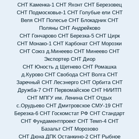
СНТ Каменка-1
СНТ Яхонт
СНТ Березовец
СНТ Подмосковье-1
СНТ Голубые ели
СНТ
Веля
СНТ Полесье
СНТ Блокадник
СНТ
Поляны
СНТ Андрейково
СНТ Гончарово
СНТ Березка-5
СНТ Цирк
СНТ Монако-1
СНТ Карбонат
СНТ Морозки
СНТ Союз д.Минеево
СНТ Минеево
СНТ
Экспортер
СНТ Диор
СНТ Юность д Щетнево
СНТ Ромашка
д.Курово
СНТ Свобода
СНТ Волга
СНТ
Заречный
СНТ Лесэнерго
СНТ Орбита
СНТ
Дружба-7
СНТ Первомайское
СНТ НИИТП
СНТ МПГУ им. Ленина
СНТ Отдых
с.Орудьево
СНТ Дмитровское СМУ-19
СНТ
Березка-6
СНТ Госкомстат РФ
СНТ Стандарт
СНТ Фундаментпроект
СНТ Темп-4
СНТ
Базальт
СНТ Морозово
СНТ Дюна
ДПК Останкино-2
СНТ Рыбное