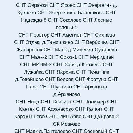
СНТ Овражки
СНТ Ярово
СНТ Энергетик д.
Кузяево
СНТ Энергетик с.Батюшково
СНТ
Надежда-8
СНТ Соколово
СНТ Лесные
поляны-5
СНТ Простор
СНТ Аметист
СНТ Сихнево
СНТ Отдых д.Тимошкино
СНТ Вербочка
СНТ
Жаворонок
СНТ Маяк д.Михеево-Сухарево
СНТ Маяк-2
СНТ Союз-1
СНТ Меридиан
СНТ МИЭМ-2
СНТ Заря д.Княжево
СНТ
Лужайка
СНТ Яхрома
СНТ Печатник
д.Говейново
СНТ Волхов
СНТ Фортуна
СНТ
Плес
СНТ Шустино
СНТ Арханово
д.Арханово
СНТ Норд
СНТ Связист
СНТ Полимер
СНТ
Кантек
СНТ Афанасово
СНТ Галант
СНТ
Карамышево
СНТ Глиньково
СНТ Дубрава-2
СК Исаково
СНТ Маяк д.Пантелеево
СНТ Сосновый
СНТ