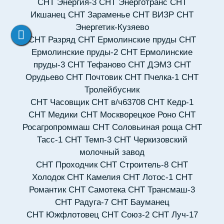
СНТ Энергия-3
СНТ Энерготранс
СНТ
Икшанец
СНТ Зараменье
СНТ ВИЗР
СНТ
Энергетик-Кузяево
СНТ Разряд
СНТ Ермолинские пруды
СНТ
Ермолинские пруды-2
СНТ Ермолинские
пруды-3
СНТ Тефаново
СНТ ДЭМЗ
СНТ
Орудьево
СНТ Почтовик
СНТ Пчелка-1
СНТ
Тролейбусник
СНТ Часовщик
СНТ в/ч63708
СНТ Кедр-1
СНТ Медики
СНТ Москворецкое Роно
СНТ
Росагропроммаш
СНТ Соловьиная роща
СНТ
Тасс-1
СНТ Темп-3
СНТ Черкизовский
молочный завод
СНТ Проходчик
СНТ Строитель-8
СНТ
Холодок
СНТ Камелия
СНТ Лотос-1
СНТ
Романтик
СНТ Самотека
СНТ Трансмаш-3
СНТ Радуга-7
СНТ Бауманец
СНТ Южфлотовец
СНТ Союз-2
СНТ Луч-17