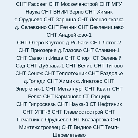
СНТ Рассвет
СНТ Мосзеленстрой
СНТ МГУ
Наука
СНТ ВНИИ Зерно
СНТ Химик
с.Орудьево
СНТ Зарница
СНТ Лесная сказка
д. Селевкино
СНТ Речник
СНТ Беклемишево
СНТ Андрейково-1
СНТ Озеро Круглое д.Рыбаки
СНТ Лотос-2
СНТ Приозерье д.Глазово
СНТ Станкин-1
СНТ Салют п.Икша
СНТ Спорт
СТ Зеленый
Сад
СНТ Дубрава-1
СНТ Велис
СНТ Титово
СНТ Сенеж
СНТ Теплотехник
СНТ Раздолье
д.Голяди
СНТ Химик с.Игнатово
СНТ
Энергетик-1
СНТ Металлург
СНТ Квант
СНТ
Репка
СНТ Карманово
СТ Госцирк
СНТ Гипросвязь
СНТ Наука-3
СТ Нефтяник
СНТ УПП-6
СНТ Главмостострой
СНТ
Печатник с.Орудьево
СНТ Квазаровка
СНТ
Минтяжстроевец
СНТ Видное
СНТ Темп-
Шереметьево