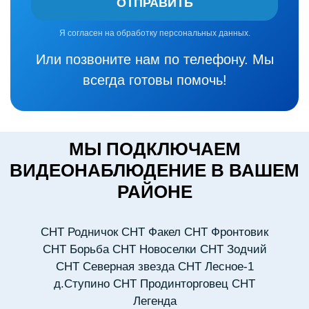
ОТПРАВИТЬ
Я согласен на обработку персональных данных.
Или позвоните нам по телефону. Мы
всегда готовы помочь!
МЫ ПОДКЛЮЧАЕМ
ВИДЕОНАБЛЮДЕНИЕ В ВАШЕМ
РАЙОНЕ
СНТ Родничок
СНТ Факел
СНТ Фронтовик
СНТ Борьба
СНТ Новоселки
СНТ Зодчий
СНТ Северная звезда
СНТ Лесное-1
д.Ступино
СНТ Продинторговец
СНТ
Легенда