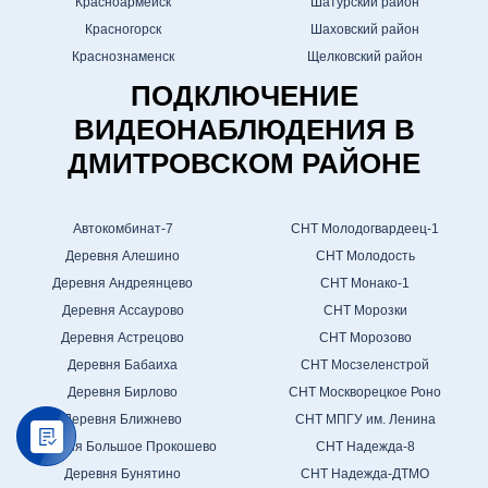
Красноармейск
Шатурский район
Красногорск
Шаховский район
Краснознаменск
Щелковский район
ПОДКЛЮЧЕНИЕ
ВИДЕОНАБЛЮДЕНИЯ В
ДМИТРОВСКОМ РАЙОНЕ
Автокомбинат-7
СНТ Молодогвардеец-1
Деревня Алешино
СНТ Молодость
Деревня Андреянцево
СНТ Монако-1
Деревня Ассаурово
СНТ Морозки
Деревня Астрецово
СНТ Морозово
Деревня Бабаиха
СНТ Мосзеленстрой
Деревня Бирлово
СНТ Москворецкое Роно
Деревня Ближнево
СНТ МПГУ им. Ленина
Деревня Большое Прокошево
СНТ Надежда-8
Деревня Бунятино
СНТ Надежда-ДТМО