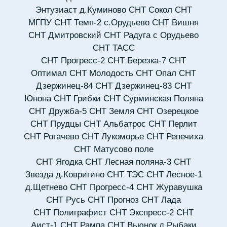
Энтузиаст д.Куминово
СНТ Сокол
СНТ
МГПУ
СНТ Темп-2 с.Орудьево
СНТ Вишня
СНТ Дмитровский
СНТ Радуга с Орудьево
СНТ ТАСС
СНТ Прогресс-2
СНТ Березка-7
СНТ
Оптимал
СНТ Молодость
СНТ Опал
СНТ
Дзержинец-84
СНТ Дзержинец-83
СНТ
Юнона
СНТ Грибки
СНТ Сурминская Поляна
СНТ Дружба-5
СНТ Земля
СНТ Озерецкое
СНТ Прудцы
СНТ Альбатрос
СНТ Перлит
СНТ Рогачево
СНТ Лукоморье
СНТ Репечиха
СНТ Матусово поле
СНТ Ягодка
СНТ Лесная поляна-3
СНТ
Звезда д.Ковригино
СНТ ТЭС
СНТ Лесное-1
д.Щетнево
СНТ Прогресс-4
СНТ Журавушка
СНТ Русь
СНТ Прогноз
СНТ Лада
СНТ Полиграфист
СНТ Экспресс-2
СНТ
Аист-1
СНТ Рампа
СНТ Вьюнок д.Рыбаки