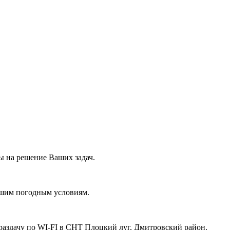
 на решение Ваших задач.
ашим погодным условиям.
раздачу по WI-FI в СНТ Плоцкий луг, Дмитровский район.