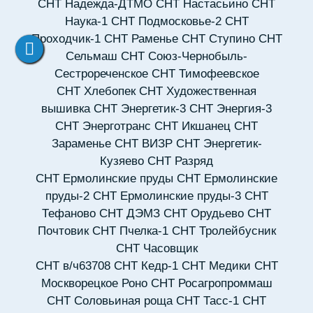
СНТ Надежда-ДТМО
СНТ Настасьино
СНТ
Наука-1
СНТ Подмосковье-2
СНТ
Проходчик-1
СНТ Раменье
СНТ Ступино
СНТ
Сельмаш
СНТ Союз-Чернобыль-
Сестрореченское
СНТ Тимофеевское
СНТ Хлебопек
СНТ Художественная
вышивка
СНТ Энергетик-3
СНТ Энергия-3
СНТ Энерготранс
СНТ Икшанец
СНТ
Зараменье
СНТ ВИЗР
СНТ Энергетик-
Кузяево
СНТ Разряд
СНТ Ермолинские пруды
СНТ Ермолинские
пруды-2
СНТ Ермолинские пруды-3
СНТ
Тефаново
СНТ ДЭМЗ
СНТ Орудьево
СНТ
Почтовик
СНТ Пчелка-1
СНТ Тролейбусник
СНТ Часовщик
СНТ в/ч63708
СНТ Кедр-1
СНТ Медики
СНТ
Москворецкое Роно
СНТ Росагропроммаш
СНТ Соловьиная роща
СНТ Тасс-1
СНТ