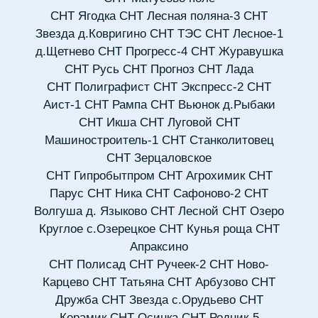
СНТ Ягодка
СНТ Лесная поляна-3
СНТ
Звезда д.Ковригино
СНТ ТЭС
СНТ Лесное-1
д.Щетнево
СНТ Прогресс-4
СНТ Журавушка
СНТ Русь
СНТ Прогноз
СНТ Лада
СНТ Полиграфист
СНТ Экспресс-2
СНТ
Аист-1
СНТ Рампа
СНТ Вьюнок д.Рыбаки
СНТ Икша
СНТ Луговой
СНТ
Машиностроитель-1
СНТ Станколитовец
СНТ Зерцаловское
СНТ Гипробытпром
СНТ Агрохимик
СНТ
Парус
СНТ Ника
СНТ Сафоново-2
СНТ
Волгуша д. Языково
СНТ Лесной
СНТ Озеро
Круглое с.Озерецкое
СНТ Кунья роща
СНТ
Апраксино
СНТ Полисад
СНТ Ручеек-2
СНТ Ново-
Карцево
СНТ Татьяна
СНТ Арбузово
СНТ
Дружба
СНТ Звезда с.Орудьево
СНТ
Керамик
СНТ Осинка
СНТ Родник-5