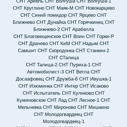
СНТ Ариель
СНТ Волгуша
СНТ Волгуша-1
СНТ Круглино
СНТ Маяк-М
СНТ Новокарцево
СНТ Синий помидор
СНТ Ярцево
СНТ
Ближнево
СНТ Дунайка
СНТ Горячкинец
СНТ
Ближнево-2
СНТ Арабелла
СНТ Благовещенское
СНТ Воин
СНТ Горки-Р
СНТ Драчево
СНТ КиМ
СНТ Надым
СНТ
Самшит
СНТ Скородонка
СНТ Станкин-2
СНТ СТалица
СНТ Талица-2
СНТ Пуриха-1
СНТ
Автомобилист-3
СНТ Ветла
СНТ
Досаафовец
СНТ Дружба-6
СНТ Ивушка-1
СНТ Изюминка
СНТ Интер
СНТ Исаково
СНТ Испытатель
СНТ Куликово
СНТ
Куминовское
СНТ Лад
СНТ Лесное-1
СНТ
Мельчевка
СНТ Мироново
СНТ Мишкино
СНТ Молодогвардеец
СНТ
Молодогвардеец-1