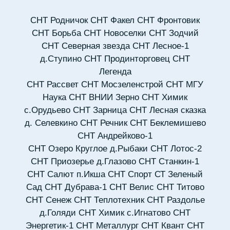
СНТ Родничок
СНТ Факел
СНТ Фронтовик
СНТ Борьба
СНТ Новоселки
СНТ Зодчий
СНТ Северная звезда
СНТ Лесное-1
д.Ступино
СНТ Продинторговец
СНТ
Легенда
СНТ Рассвет
СНТ Мосзеленстрой
СНТ МГУ
Наука
СНТ ВНИИ Зерно
СНТ Химик
с.Орудьево
СНТ Зарница
СНТ Лесная сказка
д. Селевкино
СНТ Речник
СНТ Беклемишево
СНТ Андрейково-1
СНТ Озеро Круглое д.Рыбаки
СНТ Лотос-2
СНТ Приозерье д.Глазово
СНТ Станкин-1
СНТ Салют п.Икша
СНТ Спорт
СТ Зеленый
Сад
СНТ Дубрава-1
СНТ Велис
СНТ Титово
СНТ Сенеж
СНТ Теплотехник
СНТ Раздолье
д.Голяди
СНТ Химик с.Игнатово
СНТ
Энергетик-1
СНТ Металлург
СНТ Квант
СНТ