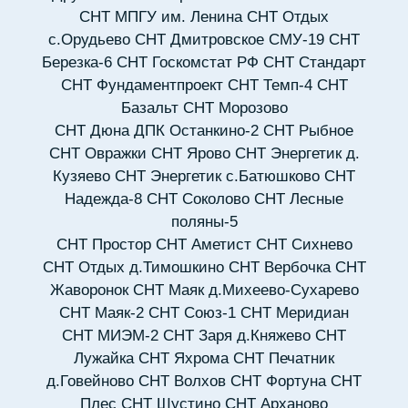
СНТ МПГУ им. Ленина
СНТ Отдых
с.Орудьево
СНТ Дмитровское СМУ-19
СНТ
Березка-6
СНТ Госкомстат РФ
СНТ Стандарт
СНТ Фундаментпроект
СНТ Темп-4
СНТ
Базальт
СНТ Морозово
СНТ Дюна
ДПК Останкино-2
СНТ Рыбное
СНТ Овражки
СНТ Ярово
СНТ Энергетик д.
Кузяево
СНТ Энергетик с.Батюшково
СНТ
Надежда-8
СНТ Соколово
СНТ Лесные
поляны-5
СНТ Простор
СНТ Аметист
СНТ Сихнево
СНТ Отдых д.Тимошкино
СНТ Вербочка
СНТ
Жаворонок
СНТ Маяк д.Михеево-Сухарево
СНТ Маяк-2
СНТ Союз-1
СНТ Меридиан
СНТ МИЭМ-2
СНТ Заря д.Княжево
СНТ
Лужайка
СНТ Яхрома
СНТ Печатник
д.Говейново
СНТ Волхов
СНТ Фортуна
СНТ
Плес
СНТ Шустино
СНТ Арханово