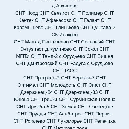
д.Арханово
СНТ Норд
СНТ Связист
СНТ Полимер
СНТ
Кантек
СНТ Афанасово
СНТ Галант
СНТ
Карамышево
СНТ Глиньково
СНТ Дубрава-2
СК Исаково
СНТ Маяк д.Пантелеево
СНТ Сосновый
СНТ
Энтузиаст д.Куминово
СНТ Сокол
СНТ
МГПУ
СНТ Темп-2 с.Орудьево
СНТ Вишня
СНТ Дмитровский
СНТ Радуга с Орудьево
СНТ ТАСС
СНТ Прогресс-2
СНТ Березка-7
СНТ
Оптимал
СНТ Молодость
СНТ Опал
СНТ
Дзержинец-84
СНТ Дзержинец-83
СНТ
Юнона
СНТ Грибки
СНТ Сурминская Поляна
СНТ Дружба-5
СНТ Земля
СНТ Озерецкое
СНТ Прудцы
СНТ Альбатрос
СНТ Перлит
СНТ Рогачево
СНТ Лукоморье
СНТ Репечиха
СНТ Матусово поле