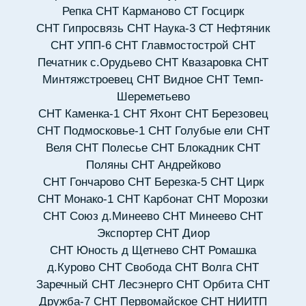
Репка
СНТ Карманово
СТ Госцирк
СНТ Гипросвязь
СНТ Наука-3
СТ Нефтяник
СНТ УПП-6
СНТ Главмостострой
СНТ
Печатник с.Орудьево
СНТ Квазаровка
СНТ
Минтяжстроевец
СНТ Видное
СНТ Темп-
Шереметьево
СНТ Каменка-1
СНТ Яхонт
СНТ Березовец
СНТ Подмосковье-1
СНТ Голубые ели
СНТ
Веля
СНТ Полесье
СНТ Блокадник
СНТ
Поляны
СНТ Андрейково
СНТ Гончарово
СНТ Березка-5
СНТ Цирк
СНТ Монако-1
СНТ Карбонат
СНТ Морозки
СНТ Союз д.Минеево
СНТ Минеево
СНТ
Экспортер
СНТ Диор
СНТ Юность д Щетнево
СНТ Ромашка
д.Курово
СНТ Свобода
СНТ Волга
СНТ
Заречный
СНТ Лесэнерго
СНТ Орбита
СНТ
Дружба-7
СНТ Первомайское
СНТ НИИТП