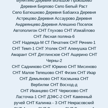
Бунятино
Деревня Большое Прокошево
Деревня Бирлово
Село Белый Раст
Село Батюшково
Деревня Бабаиха
Деревня
Астрецово
Деревня Ассаурово
Деревня
Андреянцево
Деревня Алешино
Поселок
Автополигон
СНТ Глухово
СНТ Измайлово
СНТ Лесная поляна-6
СНТ Надежда-М
СТ Печатник
СНТ Речник-1
СНТ Темп-1
СНТ Уголек
СНТ Аленушка
СНТ
Амарант
СНТ Дятлинское
СНТ Ащерино
СНТ
Черны-2
СНТ Садниково
СНТ Юркино
СНТ Мисиново
СНТ Малое Телешово
СНТ Физик
СНТ Икар
СНТ Демьяново
СНТ Космынка
СНТ
Вербилки
СНТ Восход-д
СНТ Иванцево
СНТ Черкизово
СНТ
Ласточка-1
СНТ ДЗФС-2
СНТ Каменный
ручей
СНТ Калинка - 3
СНТ Некрасовский