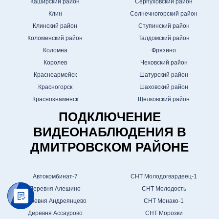
Каширский район
Серпуховский район
Клин
Солнечногорский район
Клинский район
Ступинский район
Коломенский район
Талдомский район
Коломна
Фрязино
Королев
Чеховский район
Красноармейск
Шатурский район
Красногорск
Шаховский район
Краснознаменск
Щелковский район
ПОДКЛЮЧЕНИЕ
ВИДЕОНАБЛЮДЕНИЯ В
ДМИТРОВСКОМ РАЙОНЕ
Автокомбинат-7
СНТ Молодогвардеец-1
Деревня Алешино
СНТ Молодость
Деревня Андреянцево
СНТ Монако-1
Деревня Ассаурово
СНТ Морозки