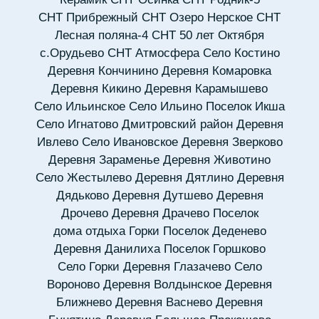
СНТ Прибрежный
СНТ Озеро Нерское
СНТ
Лесная поляна-4
СНТ 50 лет Октября
с.Орудьево
СНТ Атмосфера
Село Костино
Деревня Кончинино
Деревня Комаровка
Деревня Кикино
Деревня Карамышево
Село Ильинское
Село Ильино
Поселок Икша
Село Игнатово
Дмитровский район
Деревня
Ивлево
Село Ивановское
Деревня Зверково
Деревня Зараменье
Деревня Животино
Село Жестылево
Деревня Дятлино
Деревня
Дядьково
Деревня Дутшево
Деревня
Дрочево
Деревня Драчево
Поселок
дома отдыха Горки
Поселок Деденево
Деревня Данилиха
Поселок Горшково
Село Горки
Деревня Глазачево
Село
Вороново
Деревня Волдынское
Деревня
Ближнево
Деревня Васнево
Деревня