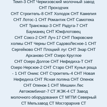
Темп-3
СНТ Черкизовский молочный завод
СНТ Проходчик
СНТ Строитель-8
СНТ Холодок
СНТ Камелия
СНТ Лотос-1
СНТ Романтик
СНТ Самотека
СНТ Трансмаш-3
СНТ Радуга-7
СНТ
Бауманец
СНТ Южфлотовец
СНТ Союз-2
СНТ Луч-17
СНТ Покровские
холмы
СНТ Черны
СНТ СадовоЛесное-1
СНТ
Сергейково
СНТ Плоцкий луг
СНТ Знар
СНТ
Арханово
СНТ Озеро Круглое
СНТ Озеро Долгое
СНТ Нефедиха-Т
СНТ
Озеро Нерское-2
СНТ Старо
СНТ Кунья роща
- 1
СНТ Оникс
СНТ Строитель-4
СНТ Новая
Нефедиха
СНТ Ясная поляна
СНТ Опенок
СНТ Опенок-1
СНТ Мишкин Лес
Автокомбинат-7
СТ ЖЭК-4
СТ Завод
молочного оборудования
СТ МГПИ Северный
СТ Мельзавод
СТ Мосгорархив
СТ