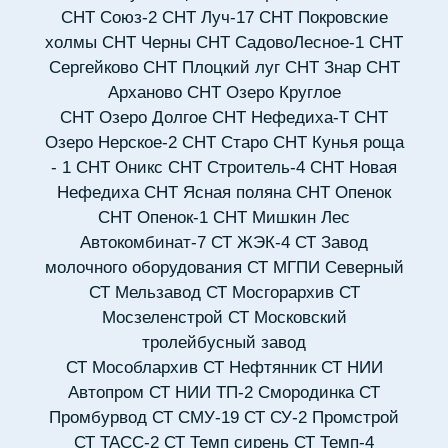
СНТ Союз-2
СНТ Луч-17
СНТ Покровские
холмы
СНТ Черны
СНТ СадовоЛесное-1
СНТ
Сергейково
СНТ Плоцкий луг
СНТ Знар
СНТ
Арханово
СНТ Озеро Круглое
СНТ Озеро Долгое
СНТ Нефедиха-Т
СНТ
Озеро Нерское-2
СНТ Старо
СНТ Кунья роща
- 1
СНТ Оникс
СНТ Строитель-4
СНТ Новая
Нефедиха
СНТ Ясная поляна
СНТ Опенок
СНТ Опенок-1
СНТ Мишкин Лес
Автокомбинат-7
СТ ЖЭК-4
СТ Завод
молочного оборудования
СТ МГПИ Северный
СТ Мельзавод
СТ Мосгорархив
СТ
Мосзеленстрой
СТ Московский
тролейбусный завод
СТ Мособлархив
СТ Нефтянник
СТ НИИ
Автопром
СТ НИИ ТП-2 Смородинка
СТ
Промбурвод
СТ СМУ-19
СТ СУ-2 Промстрой
СТ ТАСС-2
СТ Темп сирень
СТ Темп-4