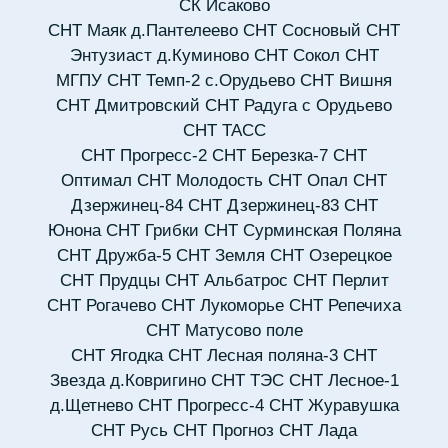
СК Исаково
СНТ Маяк д.Пантелеево
СНТ Сосновый
СНТ
Энтузиаст д.Куминово
СНТ Сокол
СНТ
МГПУ
СНТ Темп-2 с.Орудьево
СНТ Вишня
СНТ Дмитровский
СНТ Радуга с Орудьево
СНТ ТАСС
СНТ Прогресс-2
СНТ Березка-7
СНТ
Оптимал
СНТ Молодость
СНТ Опал
СНТ
Дзержинец-84
СНТ Дзержинец-83
СНТ
Юнона
СНТ Грибки
СНТ Сурминская Поляна
СНТ Дружба-5
СНТ Земля
СНТ Озерецкое
СНТ Прудцы
СНТ Альбатрос
СНТ Перлит
СНТ Рогачево
СНТ Лукоморье
СНТ Репечиха
СНТ Матусово поле
СНТ Ягодка
СНТ Лесная поляна-3
СНТ
Звезда д.Ковригино
СНТ ТЭС
СНТ Лесное-1
д.Щетнево
СНТ Прогресс-4
СНТ Журавушка
СНТ Русь
СНТ Прогноз
СНТ Лада