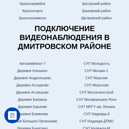
Красноармейск
Шатурский район
Красногорск
Шаховский район
Краснознаменск
Щелковский район
ПОДКЛЮЧЕНИЕ
ВИДЕОНАБЛЮДЕНИЯ В
ДМИТРОВСКОМ РАЙОНЕ
Автокомбинат-7
СНТ Молодость
Деревня Алешино
СНТ Монако-1
Деревня Андреянцево
СНТ Морозки
Деревня Ассаурово
СНТ Морозово
Деревня Астрецово
СНТ Мосзеленстрой
Деревня Бабаиха
СНТ Москворецкое Роно
Деревня Бирлово
СНТ МПГУ им. Ленина
Деревня Ближнево
СНТ Надежда-8
Деревня Большое Прокошево
СНТ Надежда-ДТМО
Деревня Бунятино
СНТ Надежда-М