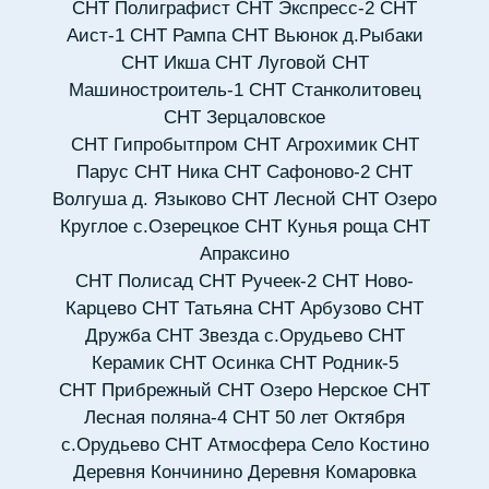
СНТ Полиграфист
СНТ Экспресс-2
СНТ
Аист-1
СНТ Рампа
СНТ Вьюнок д.Рыбаки
СНТ Икша
СНТ Луговой
СНТ
Машиностроитель-1
СНТ Станколитовец
СНТ Зерцаловское
СНТ Гипробытпром
СНТ Агрохимик
СНТ
Парус
СНТ Ника
СНТ Сафоново-2
СНТ
Волгуша д. Языково
СНТ Лесной
СНТ Озеро
Круглое с.Озерецкое
СНТ Кунья роща
СНТ
Апраксино
СНТ Полисад
СНТ Ручеек-2
СНТ Ново-
Карцево
СНТ Татьяна
СНТ Арбузово
СНТ
Дружба
СНТ Звезда с.Орудьево
СНТ
Керамик
СНТ Осинка
СНТ Родник-5
СНТ Прибрежный
СНТ Озеро Нерское
СНТ
Лесная поляна-4
СНТ 50 лет Октября
с.Орудьево
СНТ Атмосфера
Село Костино
Деревня Кончинино
Деревня Комаровка