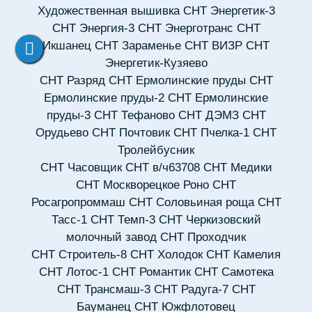
Художественная вышивка
СНТ Энергетик-3
СНТ Энергия-3
СНТ Энерготранс
СНТ
Икшанец
СНТ Зараменье
СНТ ВИЗР
СНТ
Энергетик-Кузяево
СНТ Разряд
СНТ Ермолинские пруды
СНТ
Ермолинские пруды-2
СНТ Ермолинские
пруды-3
СНТ Тефаново
СНТ ДЭМЗ
СНТ
Орудьево
СНТ Почтовик
СНТ Пчелка-1
СНТ
Тролейбусник
СНТ Часовщик
СНТ в/ч63708
СНТ Медики
СНТ Москворецкое Роно
СНТ
Росагропроммаш
СНТ Соловьиная роща
СНТ
Тасс-1
СНТ Темп-3
СНТ Черкизовский
молочный завод
СНТ Проходчик
СНТ Строитель-8
СНТ Холодок
СНТ Камелия
СНТ Лотос-1
СНТ Романтик
СНТ Самотека
СНТ Трансмаш-3
СНТ Радуга-7
СНТ
Бауманец
СНТ Южфлотовец