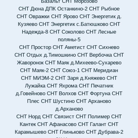
Базальт
СНТ Морозово
СНТ Дюна
ДПК Останкино-2
СНТ Рыбное
СНТ Овражки
СНТ Ярово
СНТ Энергетик д.
Кузяево
СНТ Энергетик с.Батюшково
СНТ
Надежда-8
СНТ Соколово
СНТ Лесные
поляны-5
СНТ Простор
СНТ Аметист
СНТ Сихнево
СНТ Отдых д.Тимошкино
СНТ Вербочка
СНТ
Жаворонок
СНТ Маяк д.Михеево-Сухарево
СНТ Маяк-2
СНТ Союз-1
СНТ Меридиан
СНТ МИЭМ-2
СНТ Заря д.Княжево
СНТ
Лужайка
СНТ Яхрома
СНТ Печатник
д.Говейново
СНТ Волхов
СНТ Фортуна
СНТ
Плес
СНТ Шустино
СНТ Арханово
д.Арханово
СНТ Норд
СНТ Связист
СНТ Полимер
СНТ
Кантек
СНТ Афанасово
СНТ Галант
СНТ
Карамышево
СНТ Глиньково
СНТ Дубрава-2