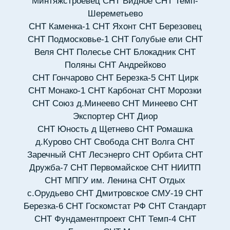
Минтяжстроевец
СНТ Видное
СНТ Темп-
Шереметьево
СНТ Каменка-1
СНТ Яхонт
СНТ Березовец
СНТ Подмосковье-1
СНТ Голубые ели
СНТ
Веля
СНТ Полесье
СНТ Блокадник
СНТ
Поляны
СНТ Андрейково
СНТ Гончарово
СНТ Березка-5
СНТ Цирк
СНТ Монако-1
СНТ Карбонат
СНТ Морозки
СНТ Союз д.Минеево
СНТ Минеево
СНТ
Экспортер
СНТ Диор
СНТ Юность д Щетнево
СНТ Ромашка
д.Курово
СНТ Свобода
СНТ Волга
СНТ
Заречный
СНТ Лесэнерго
СНТ Орбита
СНТ
Дружба-7
СНТ Первомайское
СНТ НИИТП
СНТ МПГУ им. Ленина
СНТ Отдых
с.Орудьево
СНТ Дмитровское СМУ-19
СНТ
Березка-6
СНТ Госкомстат РФ
СНТ Стандарт
СНТ Фундаментпроект
СНТ Темп-4
СНТ