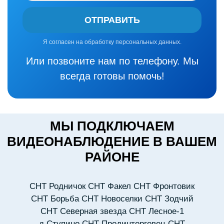
ОТПРАВИТЬ
Я согласен на обработку персональных данных.
Или позвоните нам по телефону. Мы
всегда готовы помочь!
МЫ ПОДКЛЮЧАЕМ
ВИДЕОНАБЛЮДЕНИЕ В ВАШЕМ
РАЙОНЕ
СНТ Родничок
СНТ Факел
СНТ Фронтовик
СНТ Борьба
СНТ Новоселки
СНТ Зодчий
СНТ Северная звезда
СНТ Лесное-1
д.Ступино
СНТ Продинторговец
СНТ