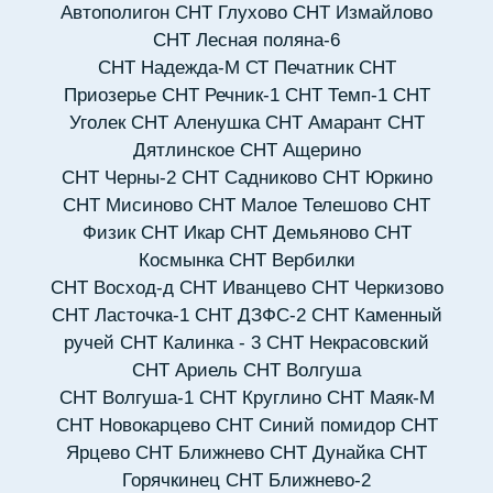
Автополигон
СНТ Глухово
СНТ Измайлово
СНТ Лесная поляна-6
СНТ Надежда-М
СТ Печатник
СНТ
Приозерье
СНТ Речник-1
СНТ Темп-1
СНТ
Уголек
СНТ Аленушка
СНТ Амарант
СНТ
Дятлинское
СНТ Ащерино
СНТ Черны-2
СНТ Садниково
СНТ Юркино
СНТ Мисиново
СНТ Малое Телешово
СНТ
Физик
СНТ Икар
СНТ Демьяново
СНТ
Космынка
СНТ Вербилки
СНТ Восход-д
СНТ Иванцево
СНТ Черкизово
СНТ Ласточка-1
СНТ ДЗФС-2
СНТ Каменный
ручей
СНТ Калинка - 3
СНТ Некрасовский
СНТ Ариель
СНТ Волгуша
СНТ Волгуша-1
СНТ Круглино
СНТ Маяк-М
СНТ Новокарцево
СНТ Синий помидор
СНТ
Ярцево
СНТ Ближнево
СНТ Дунайка
СНТ
Горячкинец
СНТ Ближнево-2