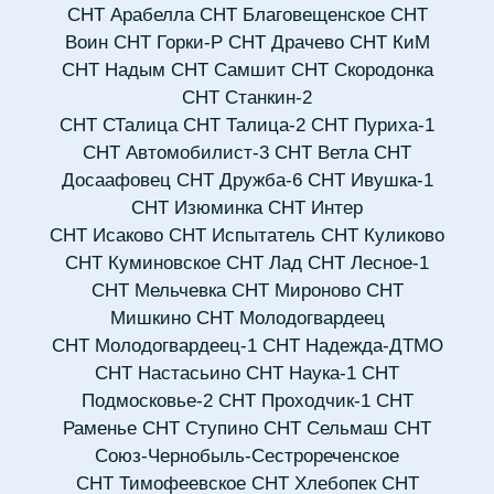
СНТ Арабелла
СНТ Благовещенское
СНТ
Воин
СНТ Горки-Р
СНТ Драчево
СНТ КиМ
СНТ Надым
СНТ Самшит
СНТ Скородонка
СНТ Станкин-2
СНТ СТалица
СНТ Талица-2
СНТ Пуриха-1
СНТ Автомобилист-3
СНТ Ветла
СНТ
Досаафовец
СНТ Дружба-6
СНТ Ивушка-1
СНТ Изюминка
СНТ Интер
СНТ Исаково
СНТ Испытатель
СНТ Куликово
СНТ Куминовское
СНТ Лад
СНТ Лесное-1
СНТ Мельчевка
СНТ Мироново
СНТ
Мишкино
СНТ Молодогвардеец
СНТ Молодогвардеец-1
СНТ Надежда-ДТМО
СНТ Настасьино
СНТ Наука-1
СНТ
Подмосковье-2
СНТ Проходчик-1
СНТ
Раменье
СНТ Ступино
СНТ Сельмаш
СНТ
Союз-Чернобыль-Сестрореченское
СНТ Тимофеевское
СНТ Хлебопек
СНТ