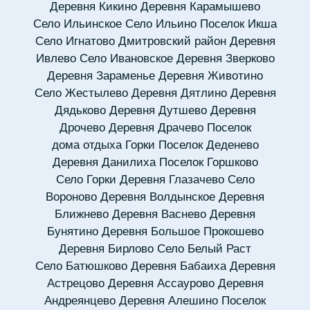
Деревня Кикино
Деревня Карамышево
Село Ильинское
Село Ильино
Поселок Икша
Село Игнатово
Дмитровский район
Деревня
Ивлево
Село Ивановское
Деревня Зверково
Деревня Зараменье
Деревня Животино
Село Жестылево
Деревня Дятлино
Деревня
Дядьково
Деревня Дутшево
Деревня
Дрочево
Деревня Драчево
Поселок
дома отдыха Горки
Поселок Деденево
Деревня Данилиха
Поселок Горшково
Село Горки
Деревня Глазачево
Село
Вороново
Деревня Волдынское
Деревня
Ближнево
Деревня Васнево
Деревня
Бунятино
Деревня Большое Прокошево
Деревня Бирлово
Село Белый Раст
Село Батюшково
Деревня Бабаиха
Деревня
Астрецово
Деревня Ассаурово
Деревня
Андреянцево
Деревня Алешино
Поселок