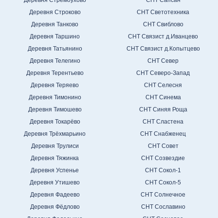
Деревня Строково
СНТ Светотехника
Деревня Танково
СНТ Свиблово
Деревня Таршино
СНТ Связист д.Иванцево
Деревня Татьянино
СНТ Связист д.Копытцево
Деревня Телегино
СНТ Север
Деревня Терентьево
СНТ Северо-Запад
Деревня Теряево
СНТ Селесня
Деревня Тимонино
СНТ Синема
Деревня Тимошево
СНТ Синяя Роща
Деревня Токарёво
СНТ Сластена
Деревня Трёхмарьино
СНТ Снабженец
Деревня Трулиси
СНТ Совет
Деревня Тяжинка
СНТ Созвездие
Деревня Успенье
СНТ Сокол-1
Деревня Утишево
СНТ Сокол-5
Деревня Фадеево
СНТ Солнечное
Деревня Фёдлово
СНТ Сославино