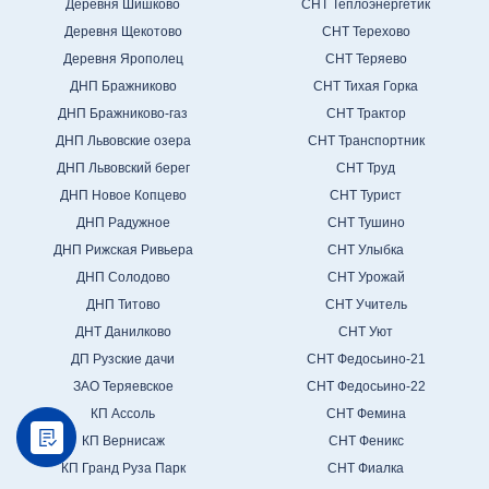
Деревня Шишково
СНТ Теплоэнергетик
Деревня Щекотово
СНТ Терехово
Деревня Ярополец
СНТ Теряево
ДНП Бражниково
СНТ Тихая Горка
ДНП Бражниково-газ
СНТ Трактор
ДНП Львовские озера
СНТ Транспортник
ДНП Львовский берег
СНТ Труд
ДНП Новое Копцево
СНТ Турист
ДНП Радужное
СНТ Тушино
ДНП Рижская Ривьера
СНТ Улыбка
ДНП Солодово
СНТ Урожай
ДНП Титово
СНТ Учитель
ДНТ Данилково
СНТ Уют
ДП Рузские дачи
СНТ Федосьино-21
ЗАО Теряевское
СНТ Федосьино-22
КП Ассоль
СНТ Фемина
КП Вернисаж
СНТ Феникс
КП Гранд Руза Парк
СНТ Фиалка