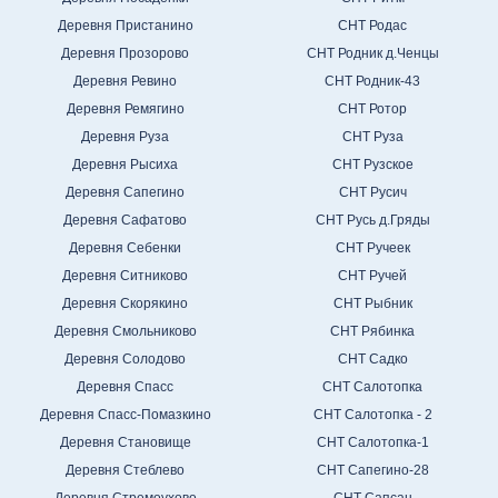
Деревня Пристанино
СНТ Родас
Деревня Прозорово
СНТ Родник д.Ченцы
Деревня Ревино
СНТ Родник-43
Деревня Ремягино
СНТ Ротор
Деревня Руза
СНТ Руза
Деревня Рысиха
СНТ Рузское
Деревня Сапегино
СНТ Русич
Деревня Сафатово
СНТ Русь д.Гряды
Деревня Себенки
СНТ Ручеек
Деревня Ситниково
СНТ Ручей
Деревня Скорякино
СНТ Рыбник
Деревня Смольниково
СНТ Рябинка
Деревня Солодово
СНТ Садко
Деревня Спасс
СНТ Салотопка
Деревня Спасс-Помазкино
СНТ Салотопка - 2
Деревня Становище
СНТ Салотопка-1
Деревня Стеблево
СНТ Сапегино-28
Деревня Стремоухово
СНТ Сапсан