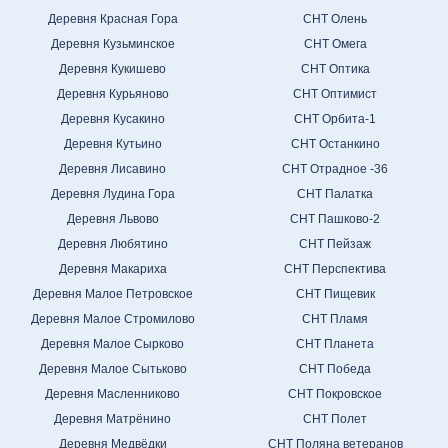
Деревня Красная Гора
СНТ Олень
Деревня Кузьминское
СНТ Омега
Деревня Кукишево
СНТ Оптика
Деревня Курьяново
СНТ Оптимист
Деревня Кусакино
СНТ Орбита-1
Деревня Кутьино
СНТ Останкино
Деревня Лисавино
СНТ Отрадное -36
Деревня Лудина Гора
СНТ Палатка
Деревня Львово
СНТ Пашково-2
Деревня Любятино
СНТ Пейзаж
Деревня Макариха
СНТ Перспектива
Деревня Малое Петровское
СНТ Пищевик
Деревня Малое Стромилово
СНТ Пламя
Деревня Малое Сырково
СНТ Планета
Деревня Малое Сытьково
СНТ Победа
Деревня Масленниково
СНТ Покровское
Деревня Матрёнино
СНТ Полет
Деревня Медвёдки
СНТ Поляна ветеранов