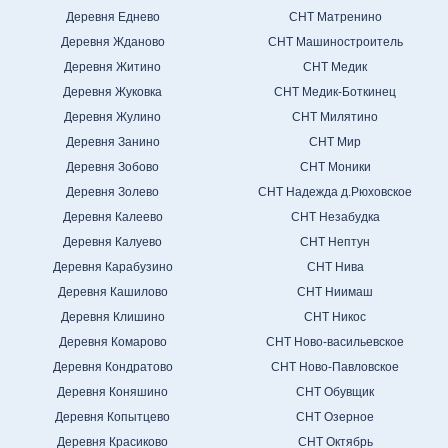
Деревня Еднево
СНТ Матренино
Деревня Жданово
СНТ Машиностроитель
Деревня Житино
СНТ Медик
Деревня Жуковка
СНТ Медик-Боткинец
Деревня Жулино
СНТ Милятино
Деревня Занино
СНТ Мир
Деревня Зобово
СНТ Моники
Деревня Золево
СНТ Надежда д.Рюховское
Деревня Калеево
СНТ Незабудка
Деревня Калуево
СНТ Нептун
Деревня Карабузино
СНТ Нива
Деревня Кашилово
СНТ Ниимаш
Деревня Клишино
СНТ Никос
Деревня Комарово
СНТ Ново-васильевское
Деревня Кондратово
СНТ Ново-Павловское
Деревня Коняшино
СНТ Обувщик
Деревня Копытцево
СНТ Озерное
Деревня Красиково
СНТ Октябрь