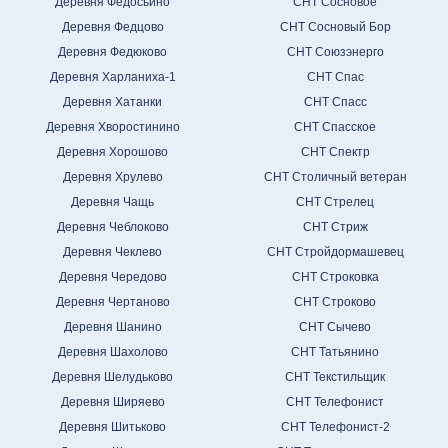
Деревня Федосьино
СНТ Сосновое
Деревня Федцово
СНТ Сосновый Бор
Деревня Федюково
СНТ Союзэнерго
Деревня Харланиха-1
СНТ Спас
Деревня Хатанки
СНТ Спасс
Деревня Хворостинино
СНТ Спасское
Деревня Хорошово
СНТ Спектр
Деревня Хрулево
СНТ Столичный ветеран
Деревня Чащь
СНТ Стрелец
Деревня Чеблоково
СНТ Стриж
Деревня Чеклево
СНТ Стройдормашевец
Деревня Чередово
СНТ Строковка
Деревня Чертаново
СНТ Строково
Деревня Шанино
СНТ Сычево
Деревня Шахолово
СНТ Татьянино
Деревня Шелудьково
СНТ Текстильщик
Деревня Ширяево
СНТ Телефонист
Деревня Шитьково
СНТ Телефонист-2