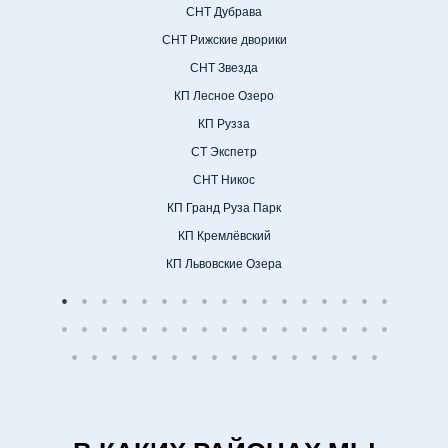
СНТ Дубрава
СНТ Рижские дворики
СНТ Звезда
КП Лесное Озеро
КП Рузза
СТ Экспетр
СНТ Никос
КП Гранд Руза Парк
КП Кремлёвский
КП Львовские Озера