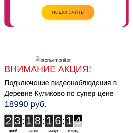
ПОДКЛЮЧИТЬ
ВНИМАНИЕ АКЦИЯ!
Подключение видеонаблюдения в
Деревне Куликово по супер-цене
18990 руб.
2
2
3
3
:
1
1
8
8
:
1
1
6
6
:
1
1
1
3
4
3
дней
часов
минут
секунд