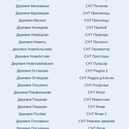
Деревня Милованье
СНТ Полянка
Деревня Муромцево
СНТ Пресненцы
Деревня Мусино
СНТ Преснецы
Деревня Нелидово
СНТ Прибой
Деревня Нефёдово
СНТ Природа
Деревня Никиты
СНТ Прогресс
Деревня Новоболычево
СНТ Прожектор
Деревня Новоботово
СНТ Просторы
Деревня Новопавловское
СНТ Пульсар
Деревня Осташево
СНТ Радуга 1
Деревня Отчищево
СНТ Радуга д.Клетки
Деревня Пагубино
СНТ Раздолье
Деревня Парфеньково
СНТ Релог
Деревня Пашково
СНТ Ремонтник
Деревня Пекшево
СНТ Речки
Деревня Полёво
СНТ Речки-2
Деревня Поповкино
СНТ Рижские дворики
Деревня Посаденки
СНТ Ритм