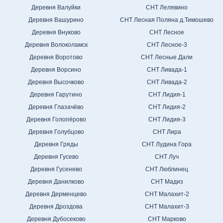
Деревня Валуйки
СНТ Лелявино
Деревня Вашурино
СНТ Лесная Поляна д.Тимошево
Деревня Внуково
СНТ Лесное
Деревня Волоколамск
СНТ Лесное-3
Деревня Воротово
СНТ Лесные Дали
Деревня Ворсино
СНТ Ливада-1
Деревня Высочково
СНТ Ливада-2
Деревня Гарутино
СНТ Лидия-1
Деревня Глазачёво
СНТ Лидия-2
Деревня Голопёрово
СНТ Лидия-3
Деревня Голубцово
СНТ Лира
Деревня Гряды
СНТ Лудина Гора
Деревня Гусево
СНТ Луч
Деревня Гусенево
СНТ Люблинец
Деревня Данилково
СНТ Мадиз
Деревня Дерменцево
СНТ Малахит-2
Деревня Дроздова
СНТ Малахит-3
Деревня Дубосеково
СНТ Марково