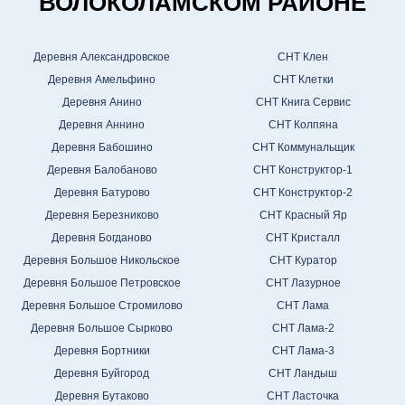
ВОЛОКОЛАМСКОМ РАЙОНЕ
Деревня Александровское
СНТ Клен
Деревня Амельфино
СНТ Клетки
Деревня Анино
СНТ Книга Сервис
Деревня Аннино
СНТ Колпяна
Деревня Бабошино
СНТ Коммунальщик
Деревня Балобаново
СНТ Конструктор-1
Деревня Батурово
СНТ Конструктор-2
Деревня Березниково
СНТ Красный Яр
Деревня Богданово
СНТ Кристалл
Деревня Большое Никольское
СНТ Куратор
Деревня Большое Петровское
СНТ Лазурное
Деревня Большое Стромилово
СНТ Лама
Деревня Большое Сырково
СНТ Лама-2
Деревня Бортники
СНТ Лама-3
Деревня Буйгород
СНТ Ландыш
Деревня Бутаково
СНТ Ласточка