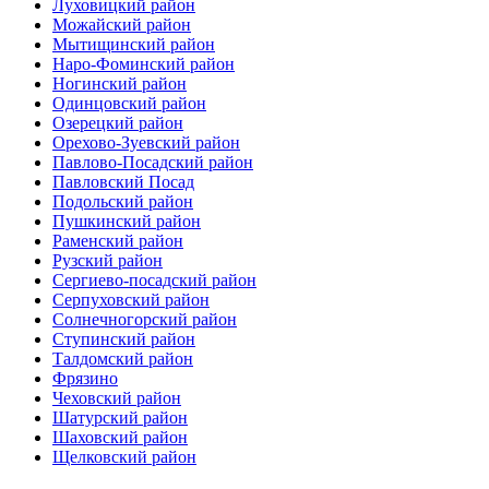
Луховицкий район
Можайский район
Мытищинский район
Наро-Фоминский район
Ногинский район
Одинцовский район
Озерецкий район
Орехово-Зуевский район
Павлово-Посадский район
Павловский Посад
Подольский район
Пушкинский район
Раменский район
Рузский район
Сергиево-посадский район
Серпуховский район
Солнечногорский район
Ступинский район
Талдомский район
Фрязино
Чеховский район
Шатурский район
Шаховский район
Щелковский район