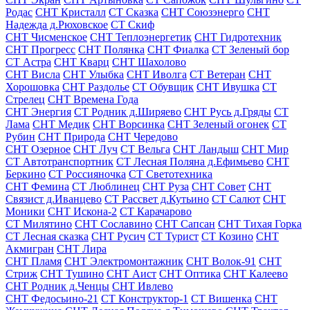
Родас
СНТ Кристалл
СТ Сказка
СНТ Союзэнерго
СНТ
Надежда д.Рюховское
СТ Скиф
СНТ Чисменское
СНТ Теплоэнергетик
СНТ Гидротехник
СНТ Прогресс
СНТ Полянка
СНТ Фиалка
СТ Зеленый бор
СТ Астра
СНТ Кварц
СНТ Шахолово
СНТ Висла
СНТ Улыбка
СНТ Иволга
СТ Ветеран
СНТ
Хорошовка
СНТ Раздолье
СТ Обувщик
СНТ Ивушка
СТ
Стрелец
СНТ Времена Года
СНТ Энергия
СТ Родник д.Ширяево
СНТ Русь д.Гряды
СТ
Лама
СНТ Медик
СНТ Ворсинка
СНТ Зеленый огонек
СТ
Рубин
СНТ Природа
СНТ Чередово
СНТ Озерное
СНТ Луч
СТ Вельга
СНТ Ландыш
СНТ Мир
СТ Автотранспортник
СТ Лесная Поляна д.Ефимьево
СНТ
Беркино
СТ Россияночка
СТ Светотехника
СНТ Фемина
СТ Люблинец
СНТ Руза
СНТ Совет
СНТ
Связист д.Иванцево
СТ Рассвет д.Кутьино
СТ Салют
СНТ
Моники
СНТ Искона-2
СТ Карачарово
СТ Милятино
СНТ Сославино
СНТ Сапсан
СНТ Тихая Горка
СТ Лесная сказка
СНТ Русич
СТ Турист
СТ Козино
СНТ
Акмигран
СНТ Лира
СНТ Пламя
СНТ Электромонтажник
СНТ Волок-91
СНТ
Стриж
СНТ Тушино
СНТ Аист
СНТ Оптика
СНТ Калеево
СНТ Родник д.Ченцы
СНТ Ивлево
СНТ Федосьино-21
СТ Конструктор-1
СТ Вишенка
СНТ