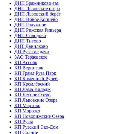
ДНП Бражниково-газ
ДНП Львовские озера
ДНП Львовский берег
ДНП Новое Копцево
ДНП Радужное
ДНП Рижская Ривьера
ДНП Солодово
ДНП Титово
ДНТ Данилково
ДП Рузские дачи
ЗАО Теряевское
КП Ассоль
КП Вернисаж
КП Гранд Руза Парк
КП Каменный Ручей
КП Кремлёвский
КП Лама-Виладж
КП Лесное Озеро
КП Львовские Озера
КП Мартово
КП Морозко
КП Новорижские Озера
КП Рузза
КП Рузский Эко-Дом
КП Солнце