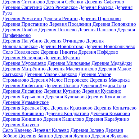
Деревня Ситниково
Деревня Себенки
Деревня Сафатово
Деревня Сапегино
Село Рюховское
Деревня Рысиха
Деревня
Руза
Деревня Ремягино
Деревня Ревино
Деревня Прозорово
Деревня Пристанино
Деревня Посаденки
Деревня Поповкино
Деревня Полёво
Деревня Пекшево
Деревня Пашково
Деревня
Парфеньково
Деревня Пагубино
Деревня Отчищево
Деревня
Новопавловское
Деревня Новоботово
Деревня Новоболычево
Село Новлянское
Деревня Никиты
Деревня Нефёдово
Деревня Нелидово
Деревня Мусино
Деревня Муромцево
Деревня Милованье
Деревня Медвёдки
Деревня Матрёнино
Деревня Масленниково
Деревня Малое
Сытьково
Деревня Малое Сырково
Деревня Малое
Стромилово
Деревня Малое Петровское
Деревня Макариха
Деревня Любятино
Деревня Львово
Деревня Лудина Гора
Деревня Лисавино
Деревня Кутьино
Деревня Кусакино
Деревня Курьяново
Деревня Куликово
Деревня Кукишево
Деревня Кузьминское
Деревня Красная Гора
Деревня Красиково
Деревня Копытцево
Деревня Коняшино
Деревня Кондратово
Деревня Комарово
Деревня Клишино
Деревня Кашилово
Деревня Карабузино
Деревня Калуево
Село Калеево
Деревня Калеево
Деревня Золево
Деревня
Зобово
Деревня Занино
Деревня Жулино
Деревня Жуковка