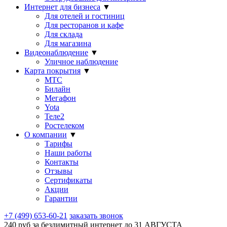
Интернет для бизнеса
▼
Для отелей и гостиниц
Для ресторанов и кафе
Для склада
Для магазина
Видеонаблюдение
▼
Уличное наблюдение
Карта покрытия
▼
МТС
Билайн
Мегафон
Yota
Теле2
Ростелеком
О компании
▼
Тарифы
Наши работы
Контакты
Отзывы
Сертификаты
Акции
Гарантии
+7 (499) 653-60-21
заказать звонок
240 руб за безлимитный интернет до
31 АВГУСТА