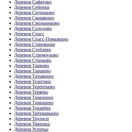
Деревня Сафатово
Деревня Себенки
Деревня Ситниково
Деревня Скорякино
Деревня Смольниково
Деревня Солодово
Деревня Спасс
Деревня Спасс-Помазкино
Деревня Становище
Деревня Стеблево
Деревня Стремоухово
Деревня Строково
Деревня Танково
Деревня Таршино
Деревня Татьянино
Деревня Телегино
Деревня Терентьево
Деревня Теряево
Деревня Тимонино
Деревня Тимошево
Деревня Токарёво
Деревня Трёхмарьино
Деревня Трулиси
Деревня Тяжинка
Деревня Успенье