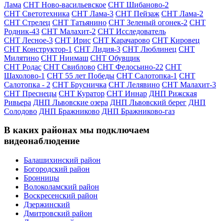
Лама
СНТ Ново-васильевское
СНТ Шибаново-2
СНТ Светотехника
СНТ Лама-3
СНТ Пейзаж
СНТ Лама-2
СНТ Стрелец
СНТ Татьянино
СНТ Зеленый огонек-2
СНТ
Родник-43
СНТ Малахит-2
СНТ Исследователь
СНТ Лесное-3
СНТ Ирис
СНТ Карачарово
СНТ Кировец
СНТ Конструктор-1
СНТ Лидия-3
СНТ Люблинец
СНТ
Милятино
СНТ Ниимаш
СНТ Обувщик
СНТ Родас
СНТ Свиблово
СНТ Федосьино-22
СНТ
Шахолово-1
СНТ 55 лет Победы
СНТ Салотопка-1
СНТ
Салотопка - 2
СНТ Брусничка
СНТ Лелявино
СНТ Малахит-3
СНТ Преснецы
СНТ Куратор
СНТ Иннар
ДНП Рижская
Ривьера
ДНП Львовские озера
ДНП Львовский берег
ДНП
Солодово
ДНП Бражниково
ДНП Бражниково-газ
В каких районах мы подключаем
видеонаблюдение
Балашихинский район
Богородский район
Бронницы
Волоколамский район
Воскресенский район
Дзержинский
Дмитровский район