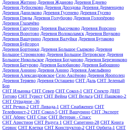
Деревня Житино
Деревня Жданово
Деревня Еднево
Деревня Дубосеково
Деревня Дроздова
Деревня Дерменцево
Деревня Данилково
Деревня Гусенево
Деревня Гусево
Деревня Гряды
Деревня Голубцово
Деревня Голопёрово
Деревня Глазачёво
Деревня Гарутино
Деревня Высочково
Деревня Ворсино
Деревня Воротово
Деревня Волоколамск
Деревня Внуково
Деревня Вашурино
Деревня Валуйки
Деревня Бутаково
Деревня Буйгород
Деревня Бортники
Деревня Большое Сырково
Деревня
Большое Стромилово
Деревня Большое Петровское
Деревня
Большое Никольское
Деревня Богданово
Деревня Березниково
Деревня Батурово
Деревня Балобаново
Деревня Бабошино
Деревня Аннино
Деревня Анино
Деревня Амельфино
Деревня Александровское
Село Аксёново
Деревня Ярополец
Деревня Теряево
Деревня Осташево
СНТ Даль
СНТ Зеленый
Бор
СНТ Ильинка
СНТ Север
СНТ Сокол-1
СНТ Спектр
ДНП
Титово
СНТ Турист
СНТ Вейна
СНТ Вельга
СНТ Пашково-2
СНТ Отрадное -36
СНТ Речки-2
СНТ Ливада-1
СНТ Снабженец
СНТ
Телефонист-2
СНТ Сокол-5
СНТ Вашурино
СНТ Эксперт
СНТ Абрис
СНТ Спас
СНТ Ветеран - Спасс
СНТ Аристион
СНТ Радуга 1
СНТ Сапегино-28
СНТ Книга
Сервис
СНТ Клетки
СНТ Конструктор-2
СНТ Орбита-1
СНТ