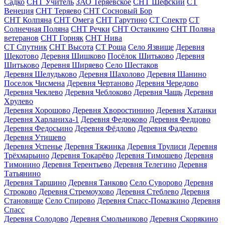
Садко
СНТ Учитель
ЗАО Теряевское
СНТ Шефский
СТ
Венеция
СНТ Теряево
СНТ Сосновый Бор
СНТ Колпяна
СНТ Омега
СНТ Гарутино
СТ Спектр
СТ
Солнечная Поляна
СНТ Речки
СНТ Останкино
СНТ Поляна
ветеранов
СНТ Горняк
СНТ Нива
СТ Спутник
СНТ Высота
СТ Роща
Село Язвище
Деревня
Щекотово
Деревня Шишково
Посёлок Шитьково
Деревня
Шитьково
Деревня Ширяево
Село Шестаков
Деревня Шелудьково
Деревня Шахолово
Деревня Шанино
Поселок Чисмена
Деревня Чертаново
Деревня Чередово
Деревня Чеклево
Деревня Чеблоково
Деревня Чащь
Деревня
Хрулево
Деревня Хорошово
Деревня Хворостинино
Деревня Хатанки
Деревня Харланиха-1
Деревня Федюково
Деревня Федцово
Деревня Федосьино
Деревня Фёдлово
Деревня Фадеево
Деревня Утишево
Деревня Успенье
Деревня Тяжинка
Деревня Трулиси
Деревня
Трёхмарьино
Деревня Токарёво
Деревня Тимошево
Деревня
Тимонино
Деревня Терентьево
Деревня Телегино
Деревня
Татьянино
Деревня Таршино
Деревня Танково
Село Суворово
Деревня
Строково
Деревня Стремоухово
Деревня Стеблево
Деревня
Становище
Село Спирово
Деревня Спасс-Помазкино
Деревня
Спасс
Деревня Солодово
Деревня Смольниково
Деревня Скорякино