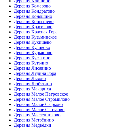
Деревня Клишино
Деревня Комарово
Деревня Кондратово
Деревня Коняшино
Деревня Копытцево
Деревня Красиково
Деревня Красная Гора
Деревня Кузьминское
Деревня Кукишево
Деревня Куликово
Деревня Курьяново
Деревня Кусакино
Деревня Кутьино
Деревня Лисавино
Деревня Лудина Гора
Деревня Львово
Деревня Любятино
Деревня Макариха
Деревня Малое Петровское
Деревня Малое Стромилово
Деревня Малое Сырково
Деревня Малое Сытьково
Деревня Масленниково
Деревня Матрёнино
Деревня Медвёдки