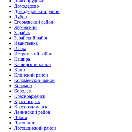
Долгопрудный
Домодедово
Домодедовский район
Дубна
Егорьевский район
Жуковский
Зарайск
Зарайский район
Ивантеевка
Истра
Истринский район
Кашира
Каширский район
Клин
Клинский район
Коломенский район
Коломна
Королев
Красноармейск
Красногорск
Краснознаменск
Ленинский район
Лобня
Лотошино
Лотошинский район