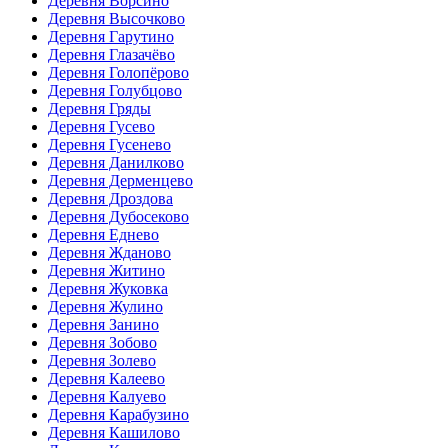
Деревня Ворсино
Деревня Высочково
Деревня Гарутино
Деревня Глазачёво
Деревня Голопёрово
Деревня Голубцово
Деревня Гряды
Деревня Гусево
Деревня Гусенево
Деревня Данилково
Деревня Дерменцево
Деревня Дроздова
Деревня Дубосеково
Деревня Еднево
Деревня Жданово
Деревня Житино
Деревня Жуковка
Деревня Жулино
Деревня Занино
Деревня Зобово
Деревня Золево
Деревня Калеево
Деревня Калуево
Деревня Карабузино
Деревня Кашилово