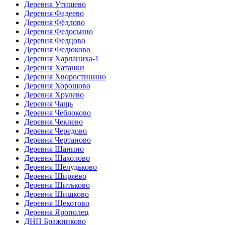
Деревня Утишево
Деревня Фадеево
Деревня Фёдлово
Деревня Федосьино
Деревня Федцово
Деревня Федюково
Деревня Харланиха-1
Деревня Хатанки
Деревня Хворостинино
Деревня Хорошово
Деревня Хрулево
Деревня Чащь
Деревня Чеблоково
Деревня Чеклево
Деревня Чередово
Деревня Чертаново
Деревня Шанино
Деревня Шахолово
Деревня Шелудьково
Деревня Ширяево
Деревня Шитьково
Деревня Шишково
Деревня Щекотово
Деревня Ярополец
ДНП Бражниково