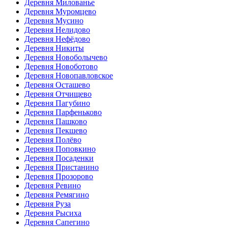
Деревня Милованье
Деревня Муромцево
Деревня Мусино
Деревня Нелидово
Деревня Нефёдово
Деревня Никиты
Деревня Новоболычево
Деревня Новоботово
Деревня Новопавловское
Деревня Осташево
Деревня Отчищево
Деревня Пагубино
Деревня Парфеньково
Деревня Пашково
Деревня Пекшево
Деревня Полёво
Деревня Поповкино
Деревня Посаденки
Деревня Пристанино
Деревня Прозорово
Деревня Ревино
Деревня Ремягино
Деревня Руза
Деревня Рысиха
Деревня Сапегино