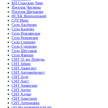
КП Спасские Дачи
Поселок Чисмена
Посёлок Шитьково
ПСХК Ярополецкий
СДТ Ирис
Село Аксёново
Село Калеево
Село Новлянское
Село Рюховское
Село Спирово
Село Суворово
Село Шестаков
Село Язвище
СНТ 55 лет Победы
СНТ Абрис
СНТ Авангард
СНТ Автомобилист
СНТ Агат
СНТ Аист
СНТ Акмигран
СНТ Актер
СНТ Алдан
СНТ Аристион
СНТ Артыновка
снт без названия или нп