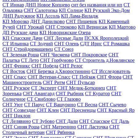
СТ Иннар
ДНП Новое Копцево
снт без названия или нп
СТ
Ольховка
СНТ Салотопка
КП Солнце
КП Рузский Эко-Дом
ДНП Радужное
КП Ассоль
КП Лама-Виладж
КП Морозко
ДНТ Данилково
СНТ Пищевик
КП Каменный
Ручей
СНТ Урожай
СНТ Строково
КП Вернисаж
КП Мартово
ДП Рузские дачи
КП Новорижские Озера
КП Спасские Дачи
СНТ Лесные Дали
ПСХК Ярополецкий
СТ Ильинка
СТ Зодчий
СНТ Олень
СДТ Ирис
СТ Ромашка
СНТ Стройдормашевец
СТ Союз
СТ Зеленая Роща
СНТ Чисмена
СНТ Покровское
СНТ
Палатка
СТ Лето
СНТ Горбуново
СТ Строитель д.Новлянское
СНТ Феникс
СНТ Победа
СНТ Релог
СТ Восток
СНТ Березка д.Хворостинино
СТ Исследователь
СНТ Спасс
СНТ Ветеран-Спасс
СТ Пейзаж
СНТ Флора
СНТ
Машиностроитель
СНТ Ритм
СНТ Пульсар
СНТ Рузское
СТ Эксперт
СНТ Медик-Боткинец
СНТ
Зоренька
СНТ Авангард
СНТ Рыбник
СТ Куратор
СНТ
Солнечное
СТ Свиблово
СТ Глазово
СНТ Уют
СТ Парус
СТ Вашурино
СТ Весна
СНТ Сычево
СНТ Созвездие
СНТ Клен
СНТ Пресненцы
СНТ Красный Яр
СНТ Циклон
СТ Лелявино
СТ Зубово
СНТ Дали
СНТ Спасское
СТ Даль
СНТ Синяя Роща
СНТ Матренино
СНТ Ласточка
СНТ
Столичный ветеран
СНТ Рябинка
СНТ Экран
СНТ Артыновка
СТ Сапожок
СНТ Шульгино
СТ