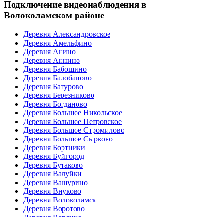
Подключение видеонаблюдения в
Волоколамском районе
Деревня Александровское
Деревня Амельфино
Деревня Анино
Деревня Аннино
Деревня Бабошино
Деревня Балобаново
Деревня Батурово
Деревня Березниково
Деревня Богданово
Деревня Большое Никольское
Деревня Большое Петровское
Деревня Большое Стромилово
Деревня Большое Сырково
Деревня Бортники
Деревня Буйгород
Деревня Бутаково
Деревня Валуйки
Деревня Вашурино
Деревня Внуково
Деревня Волоколамск
Деревня Воротово