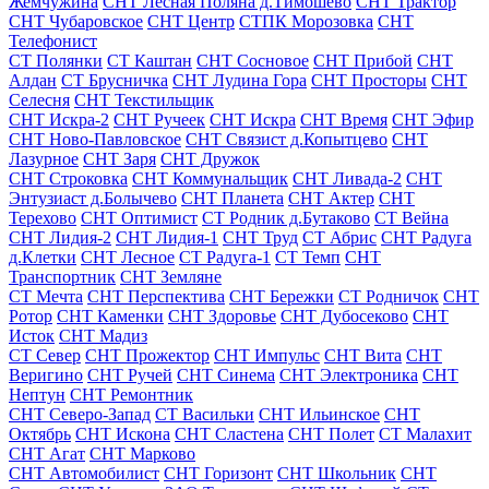
Жемчужина
СНТ Лесная Поляна д.Тимошево
СНТ Трактор
СНТ Чубаровское
СНТ Центр
СТПК Морозовка
СНТ
Телефонист
СТ Полянки
СТ Каштан
СНТ Сосновое
СНТ Прибой
СНТ
Алдан
СТ Брусничка
СНТ Лудина Гора
СНТ Просторы
СНТ
Селесня
СНТ Текстильщик
СНТ Искра-2
СНТ Ручеек
СНТ Искра
СНТ Время
СНТ Эфир
СНТ Ново-Павловское
СНТ Связист д.Копытцево
СНТ
Лазурное
СНТ Заря
СНТ Дружок
СНТ Строковка
СНТ Коммунальщик
СНТ Ливада-2
СНТ
Энтузиаст д.Болычево
СНТ Планета
СНТ Актер
СНТ
Терехово
СНТ Оптимист
СТ Родник д.Бутаково
СТ Вейна
СНТ Лидия-2
СНТ Лидия-1
СНТ Труд
СТ Абрис
СНТ Радуга
д.Клетки
СНТ Лесное
СТ Радуга-1
СТ Темп
СНТ
Транспортник
СНТ Земляне
СТ Мечта
СНТ Перспектива
СНТ Бережки
СТ Родничок
СНТ
Ротор
СНТ Каменки
СНТ Здоровье
СНТ Дубосеково
СНТ
Исток
СНТ Мадиз
СТ Север
СНТ Прожектор
СНТ Импульс
СНТ Вита
СНТ
Веригино
СНТ Ручей
СНТ Синема
СНТ Электроника
СНТ
Нептун
СНТ Ремонтник
СНТ Северо-Запад
СТ Васильки
СНТ Ильинское
СНТ
Октябрь
СНТ Искона
СНТ Сластена
СНТ Полет
СТ Малахит
СНТ Агат
СНТ Марково
СНТ Автомобилист
СНТ Горизонт
СНТ Школьник
СНТ