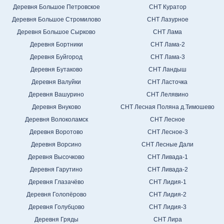
Деревня Большое Петровское
СНТ Куратор
Деревня Большое Стромилово
СНТ Лазурное
Деревня Большое Сырково
СНТ Лама
Деревня Бортники
СНТ Лама-2
Деревня Буйгород
СНТ Лама-3
Деревня Бутаково
СНТ Ландыш
Деревня Валуйки
СНТ Ласточка
Деревня Вашурино
СНТ Лелявино
Деревня Внуково
СНТ Лесная Поляна д.Тимошево
Деревня Волоколамск
СНТ Лесное
Деревня Воротово
СНТ Лесное-3
Деревня Ворсино
СНТ Лесные Дали
Деревня Высочково
СНТ Ливада-1
Деревня Гарутино
СНТ Ливада-2
Деревня Глазачёво
СНТ Лидия-1
Деревня Голопёрово
СНТ Лидия-2
Деревня Голубцово
СНТ Лидия-3
Деревня Гряды
СНТ Лира