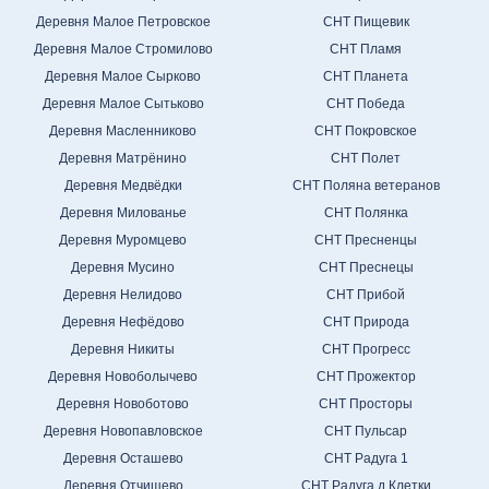
Деревня Малое Петровское
СНТ Пищевик
Деревня Малое Стромилово
СНТ Пламя
Деревня Малое Сырково
СНТ Планета
Деревня Малое Сытьково
СНТ Победа
Деревня Масленниково
СНТ Покровское
Деревня Матрёнино
СНТ Полет
Деревня Медвёдки
СНТ Поляна ветеранов
Деревня Милованье
СНТ Полянка
Деревня Муромцево
СНТ Пресненцы
Деревня Мусино
СНТ Преснецы
Деревня Нелидово
СНТ Прибой
Деревня Нефёдово
СНТ Природа
Деревня Никиты
СНТ Прогресс
Деревня Новоболычево
СНТ Прожектор
Деревня Новоботово
СНТ Просторы
Деревня Новопавловское
СНТ Пульсар
Деревня Осташево
СНТ Радуга 1
Деревня Отчищево
СНТ Радуга д.Клетки