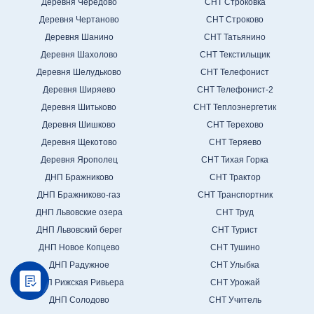
Деревня Чередово
СНТ Строковка
Деревня Чертаново
СНТ Строково
Деревня Шанино
СНТ Татьянино
Деревня Шахолово
СНТ Текстильщик
Деревня Шелудьково
СНТ Телефонист
Деревня Ширяево
СНТ Телефонист-2
Деревня Шитьково
СНТ Теплоэнергетик
Деревня Шишково
СНТ Терехово
Деревня Щекотово
СНТ Теряево
Деревня Ярополец
СНТ Тихая Горка
ДНП Бражниково
СНТ Трактор
ДНП Бражниково-газ
СНТ Транспортник
ДНП Львовские озера
СНТ Труд
ДНП Львовский берег
СНТ Турист
ДНП Новое Копцево
СНТ Тушино
ДНП Радужное
СНТ Улыбка
ДНП Рижская Ривьера
СНТ Урожай
ДНП Солодово
СНТ Учитель