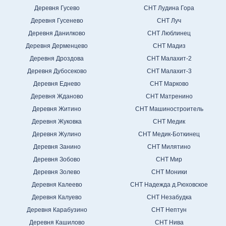
Деревня Гусево
СНТ Лудина Гора
Деревня Гусенево
СНТ Луч
Деревня Данилково
СНТ Люблинец
Деревня Дерменцево
СНТ Мадиз
Деревня Дроздова
СНТ Малахит-2
Деревня Дубосеково
СНТ Малахит-3
Деревня Еднево
СНТ Марково
Деревня Жданово
СНТ Матренино
Деревня Житино
СНТ Машиностроитель
Деревня Жуковка
СНТ Медик
Деревня Жулино
СНТ Медик-Боткинец
Деревня Занино
СНТ Милятино
Деревня Зобово
СНТ Мир
Деревня Золево
СНТ Моники
Деревня Калеево
СНТ Надежда д.Рюховское
Деревня Калуево
СНТ Незабудка
Деревня Карабузино
СНТ Нептун
Деревня Кашилово
СНТ Нива