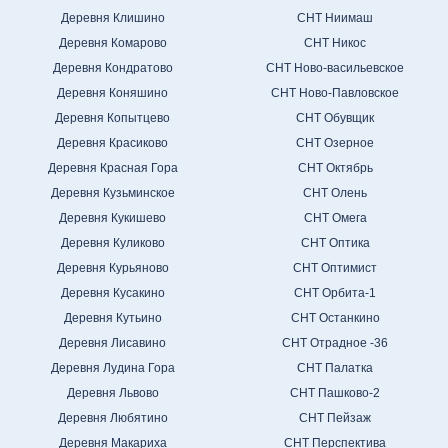
Деревня Клишино
СНТ Ниимаш
Деревня Комарово
СНТ Никос
Деревня Кондратово
СНТ Ново-васильевское
Деревня Коняшино
СНТ Ново-Павловское
Деревня Копытцево
СНТ Обувщик
Деревня Красиково
СНТ Озерное
Деревня Красная Гора
СНТ Октябрь
Деревня Кузьминское
СНТ Олень
Деревня Кукишево
СНТ Омега
Деревня Куликово
СНТ Оптика
Деревня Курьяново
СНТ Оптимист
Деревня Кусакино
СНТ Орбита-1
Деревня Кутьино
СНТ Останкино
Деревня Лисавино
СНТ Отрадное -36
Деревня Лудина Гора
СНТ Палатка
Деревня Львово
СНТ Пашково-2
Деревня Любятино
СНТ Пейзаж
Деревня Макариха
СНТ Перспектива