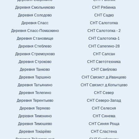
Деревня Смольниково
СНТ Рябинка
Деревня Солодово
СНТ Садко
Деревня Спасс
СНТ Салотопка
Деревня Спасс-Помазкино
СНТ Салотопка - 2
Деревня Становище
СНТ Салотопка-1
Деревня Стеблево
СНТ Сапегино-28
Деревня Стремоухово
СНТ Сапсан
Деревня Строково
СНТ Светотехника
Деревня Танково
СНТ Свиблово
Деревня Таршино
СНТ Связист д.Иванцево
Деревня Татьянино
СНТ Связист д.Копытцево
Деревня Телегино
СНТ Север
Деревня Терентьево
СНТ Северо-Запад
Деревня Теряево
СНТ Селесня
Деревня Тимонино
СНТ Синема
Деревня Тимошево
СНТ Синяя Роща
Деревня Токарёво
СНТ Сластена