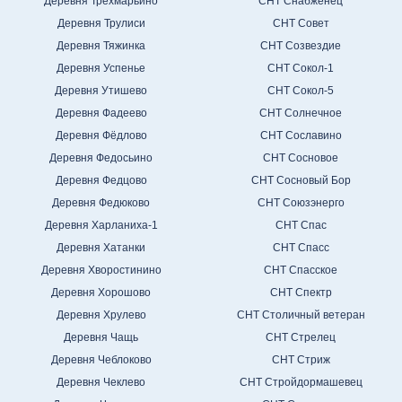
Деревня Трёхмарьино
СНТ Снабженец
Деревня Трулиси
СНТ Совет
Деревня Тяжинка
СНТ Созвездие
Деревня Успенье
СНТ Сокол-1
Деревня Утишево
СНТ Сокол-5
Деревня Фадеево
СНТ Солнечное
Деревня Фёдлово
СНТ Сославино
Деревня Федосьино
СНТ Сосновое
Деревня Федцово
СНТ Сосновый Бор
Деревня Федюково
СНТ Союзэнерго
Деревня Харланиха-1
СНТ Спас
Деревня Хатанки
СНТ Спасс
Деревня Хворостинино
СНТ Спасское
Деревня Хорошово
СНТ Спектр
Деревня Хрулево
СНТ Столичный ветеран
Деревня Чащь
СНТ Стрелец
Деревня Чеблоково
СНТ Стриж
Деревня Чеклево
СНТ Стройдормашевец