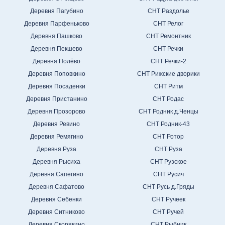
Деревня Пагубино
СНТ Раздолье
Деревня Парфеньково
СНТ Релог
Деревня Пашково
СНТ Ремонтник
Деревня Пекшево
СНТ Речки
Деревня Полёво
СНТ Речки-2
Деревня Поповкино
СНТ Рижские дворики
Деревня Посаденки
СНТ Ритм
Деревня Пристанино
СНТ Родас
Деревня Прозорово
СНТ Родник д.Ченцы
Деревня Ревино
СНТ Родник-43
Деревня Ремягино
СНТ Ротор
Деревня Руза
СНТ Руза
Деревня Рысиха
СНТ Рузское
Деревня Сапегино
СНТ Русич
Деревня Сафатово
СНТ Русь д.Гряды
Деревня Себенки
СНТ Ручеек
Деревня Ситниково
СНТ Ручей
Деревня Скорякино
СНТ Рыбник