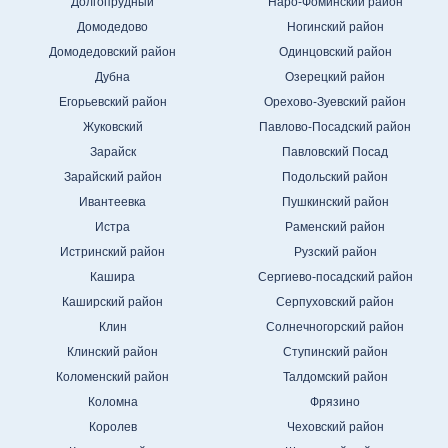
Долгопрудный
Наро-Фоминский район
Домодедово
Ногинский район
Домодедовский район
Одинцовский район
Дубна
Озерецкий район
Егорьевский район
Орехово-Зуевский район
Жуковский
Павлово-Посадский район
Зарайск
Павловский Посад
Зарайский район
Подольский район
Ивантеевка
Пушкинский район
Истра
Раменский район
Истринский район
Рузский район
Кашира
Сергиево-посадский район
Каширский район
Серпуховский район
Клин
Солнечногорский район
Клинский район
Ступинский район
Коломенский район
Талдомский район
Коломна
Фрязино
Королев
Чеховский район