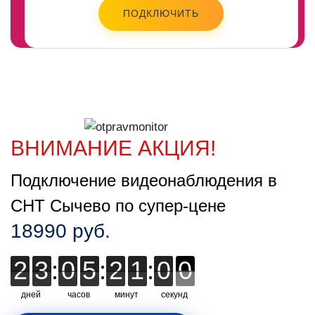
ПОДКЛЮЧИТЬ
ВНИМАНИЕ АКЦИЯ!
Подключение видеонаблюдения в
СНТ Сычево по супер-цене
18990 руб.
2
2
3
3
:
0
0
5
5
:
2
2
0
0
0
:
5
5
5
9
9
9
дней
часов
минут
секунд