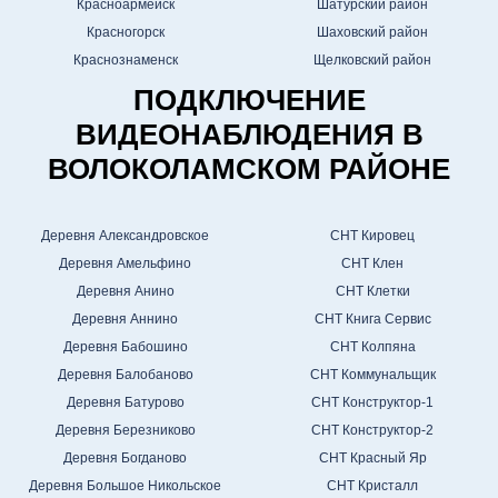
Красноармейск
Шатурский район
Красногорск
Шаховский район
Краснознаменск
Щелковский район
ПОДКЛЮЧЕНИЕ
ВИДЕОНАБЛЮДЕНИЯ В
ВОЛОКОЛАМСКОМ РАЙОНЕ
Деревня Александровское
СНТ Кировец
Деревня Амельфино
СНТ Клен
Деревня Анино
СНТ Клетки
Деревня Аннино
СНТ Книга Сервис
Деревня Бабошино
СНТ Колпяна
Деревня Балобаново
СНТ Коммунальщик
Деревня Батурово
СНТ Конструктор-1
Деревня Березниково
СНТ Конструктор-2
Деревня Богданово
СНТ Красный Яр
Деревня Большое Никольское
СНТ Кристалл