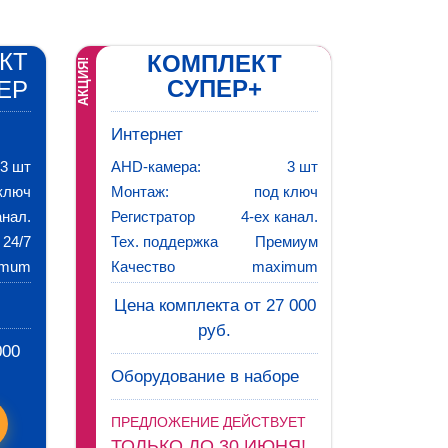
КТ
КОМПЛЕКТ
АКЦИЯ!
СУПЕР+
ЕР
Интернет
3 шт
AHD-камера:
3 шт
ключ
Монтаж:
под ключ
анал.
Регистратор
4-ех канал.
24/7
Тех. поддержка
Премиум
imum
Качество
maximum
Цена комплекта от 27 000
руб.
000
Оборудование в наборе
ПРЕДЛОЖЕНИЕ ДЕЙСТВУЕТ
ТОЛЬКО ДО 30 ИЮНЯ!