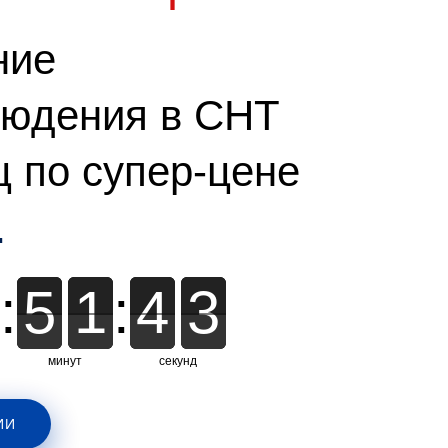
ние
людения в СНТ
 по супер-цене
.
:
5
5
1
1
:
4
4
2
2
2
минут
секунд
ИИ