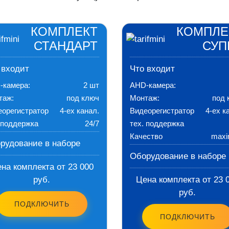
КОМПЛЕКТ
КОМПЛЕ
СТАНДАРТ
СУП
 входит
Что входит
-камера:
2 шт
AHD-камера:
таж:
под ключ
Монтаж:
под 
еорегистратор
4-ех канал.
Видеорегистратор
4-ех к
 поддержка
24/7
тех. поддержка
Качество
max
рудование в наборе
Оборудование в наборе
на комплекта от 23 000
руб.
Цена комплекта от 23 
руб.
ПОДКЛЮЧИТЬ
ПОДКЛЮЧИТЬ