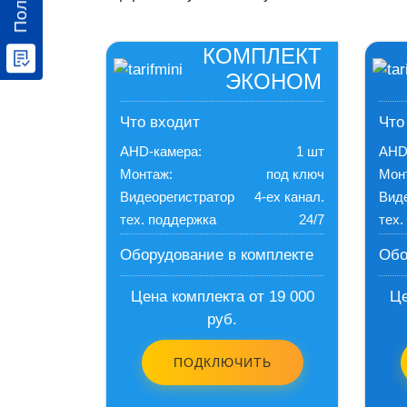
КОМПЛЕКТ
ЭКОНОМ
Что входит
Что
AHD-камера:
1 шт
AHD
Монтаж:
под ключ
Мон
Видеорегистратор
4-ех канал.
Вид
тех. поддержка
24/7
тех.
Оборудование в комплекте
Обо
Цена комплекта от 19 000
Це
руб.
ПОДКЛЮЧИТЬ