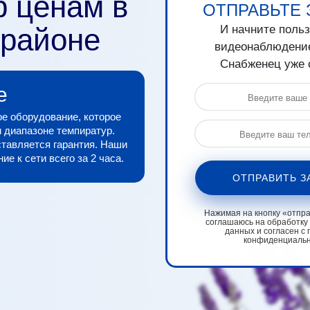
р ценам в
ОТПРАВЬТЕ 
 районе
И начните поль
видеонаблюдени
Снабженец уже 
е
е оборудование, которое
 диапазоне темпиратур.
тавляется гарантия. Наши
е к сети всего за 2 часа.
ОТПРАВИТЬ З
Нажимая на кнопку «отправ
соглашаюсь на обработку
данных и согласен с 
конфиденциаль