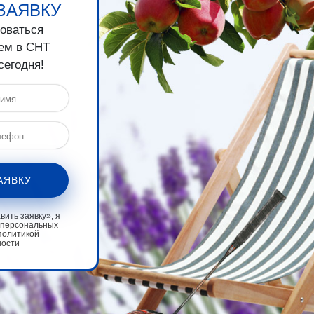
ЗАЯВКУ
зоваться
ем в СНТ
сегодня!
АЯВКУ
ить заявку», я
 персональных
политикой
ности