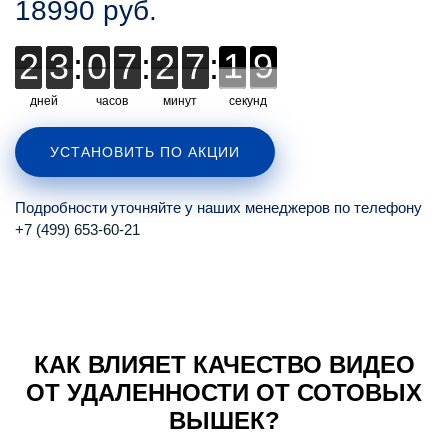
18990 руб.
2
2
3
3
:
0
0
7
7
:
2
2
7
7
:
1
1
1
8
8
8
дней
часов
минут
секунд
УСТАНОВИТЬ ПО АКЦИИ
Подробности уточняйте у наших менеджеров по телефону
+7 (499) 653-60-21
КАК ВЛИЯЕТ КАЧЕСТВО ВИДЕО
ОТ УДАЛЕННОСТИ ОТ СОТОВЫХ
ВЫШЕК?