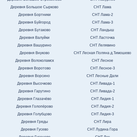
Деревня Большое Сырково
СНТ Лама
Деревня Бортники
СНТ Лама-2
Деревня Буйгород
СНТ Лама-3
Деревня Бутаково
СНТ Ландыш
Деревня Валуйки
СНТ Ласточка
Деревня Вашурино
СНТ Лелявино
Деревня Внуково
СНТ Лесная Поляна д.Тимошево
Деревня Волоколамск
СНТ Лесное
Деревня Воротово
СНТ Лесное-3
Деревня Ворсино
СНТ Лесные Дали
Деревня Высочково
СНТ Ливада-1
Деревня Гарутино
СНТ Ливада-2
Деревня Глазачёво
СНТ Лидия-1
Деревня Голопёрово
СНТ Лидия-2
Деревня Голубцово
СНТ Лидия-3
Деревня Гряды
СНТ Лира
Деревня Гусево
СНТ Лудина Гора
Деревня Гусенево
СНТ Луч