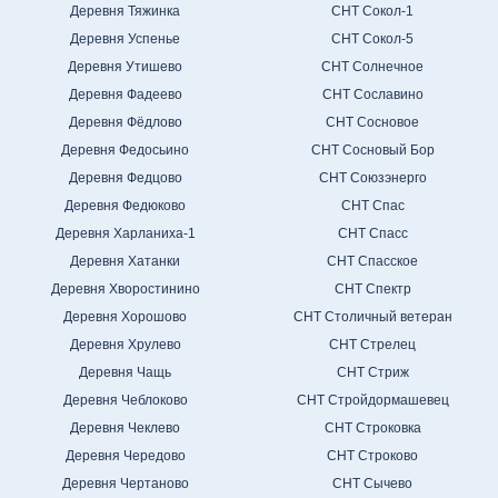
Деревня Тяжинка
СНТ Сокол-1
Деревня Успенье
СНТ Сокол-5
Деревня Утишево
СНТ Солнечное
Деревня Фадеево
СНТ Сославино
Деревня Фёдлово
СНТ Сосновое
Деревня Федосьино
СНТ Сосновый Бор
Деревня Федцово
СНТ Союзэнерго
Деревня Федюково
СНТ Спас
Деревня Харланиха-1
СНТ Спасс
Деревня Хатанки
СНТ Спасское
Деревня Хворостинино
СНТ Спектр
Деревня Хорошово
СНТ Столичный ветеран
Деревня Хрулево
СНТ Стрелец
Деревня Чащь
СНТ Стриж
Деревня Чеблоково
СНТ Стройдормашевец
Деревня Чеклево
СНТ Строковка
Деревня Чередово
СНТ Строково
Деревня Чертаново
СНТ Сычево