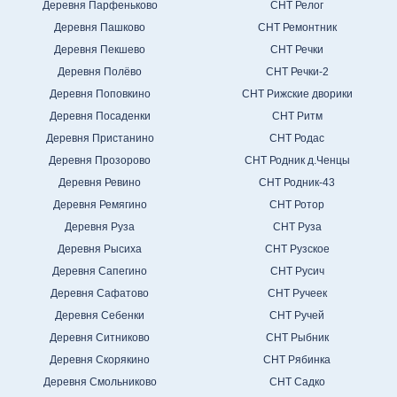
Деревня Парфеньково
СНТ Релог
Деревня Пашково
СНТ Ремонтник
Деревня Пекшево
СНТ Речки
Деревня Полёво
СНТ Речки-2
Деревня Поповкино
СНТ Рижские дворики
Деревня Посаденки
СНТ Ритм
Деревня Пристанино
СНТ Родас
Деревня Прозорово
СНТ Родник д.Ченцы
Деревня Ревино
СНТ Родник-43
Деревня Ремягино
СНТ Ротор
Деревня Руза
СНТ Руза
Деревня Рысиха
СНТ Рузское
Деревня Сапегино
СНТ Русич
Деревня Сафатово
СНТ Ручеек
Деревня Себенки
СНТ Ручей
Деревня Ситниково
СНТ Рыбник
Деревня Скорякино
СНТ Рябинка
Деревня Смольниково
СНТ Садко