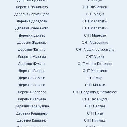
Деревня Данилково
СНТ Люблинец
Деревня Дерменцево
СНТ Мадиз
Деревня Дроздова
СНТ Малахит-2
Деревня Дубосеково
СНТ Малахит-3
Деревня Еднево
СНТ Марково
Деревня Жданово
СНТ Матренино
Деревня Житино
СНТ Машиностроитель
Деревня Жуковка
СНТ Медик
Деревня Жулино
СНТ Медик-Боткинец
Деревня Занино
СНТ Милятино
Деревня Зобово
СНТ Мир
Деревня Золево
СНТ Моники
Деревня Калеево
СНТ Надежда д.Рюховское
Деревня Калуево
СНТ Незабудка
Деревня Карабузино
СНТ Нептун
Деревня Кашилово
СНТ Нива
Деревня Клишино
СНТ Ниимаш