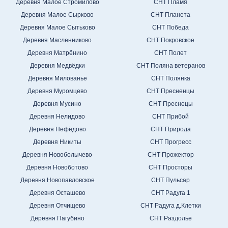
Деревня Малое Стромилово
СНТ Пламя
Деревня Малое Сырково
СНТ Планета
Деревня Малое Сытьково
СНТ Победа
Деревня Масленниково
СНТ Покровское
Деревня Матрёнино
СНТ Полет
Деревня Медвёдки
СНТ Поляна ветеранов
Деревня Милованье
СНТ Полянка
Деревня Муромцево
СНТ Пресненцы
Деревня Мусино
СНТ Преснецы
Деревня Нелидово
СНТ Прибой
Деревня Нефёдово
СНТ Природа
Деревня Никиты
СНТ Прогресс
Деревня Новоболычево
СНТ Прожектор
Деревня Новоботово
СНТ Просторы
Деревня Новопавловское
СНТ Пульсар
Деревня Осташево
СНТ Радуга 1
Деревня Отчищево
СНТ Радуга д.Клетки
Деревня Пагубино
СНТ Раздолье