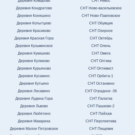
Деревня Комарово
СНТ Никос
Деревня Кондратово
СНТ Ново-васильевское
Деревня Коняшино
СНТ Ново-Павловское
Деревня Копытцево
СНТ Обувщик
Деревня Красиково
СНТ Озерное
Деревня Красная Гора
СНТ Октябрь
Деревня Кузьминское
СНТ Олень
Деревня Кукишево
СНТ Омега
Деревня Куликово
СНТ Оптика
Деревня Курьяново
СНТ Оптимист
Деревня Кусакино
СНТ Орбита-1
Деревня Кутьино
СНТ Останкино
Деревня Лисавино
СНТ Отрадное -36
Деревня Лудина Гора
СНТ Палатка
Деревня Львово
СНТ Пашково-2
Деревня Любятино
СНТ Пейзаж
Деревня Макариха
СНТ Перспектива
Деревня Малое Петровское
СНТ Пищевик