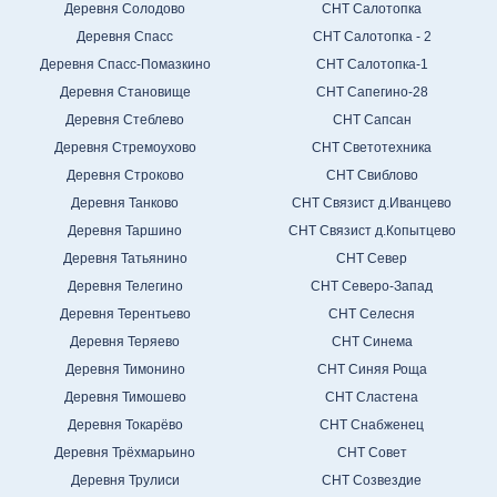
Деревня Солодово
СНТ Салотопка
Деревня Спасс
СНТ Салотопка - 2
Деревня Спасс-Помазкино
СНТ Салотопка-1
Деревня Становище
СНТ Сапегино-28
Деревня Стеблево
СНТ Сапсан
Деревня Стремоухово
СНТ Светотехника
Деревня Строково
СНТ Свиблово
Деревня Танково
СНТ Связист д.Иванцево
Деревня Таршино
СНТ Связист д.Копытцево
Деревня Татьянино
СНТ Север
Деревня Телегино
СНТ Северо-Запад
Деревня Терентьево
СНТ Селесня
Деревня Теряево
СНТ Синема
Деревня Тимонино
СНТ Синяя Роща
Деревня Тимошево
СНТ Сластена
Деревня Токарёво
СНТ Снабженец
Деревня Трёхмарьино
СНТ Совет
Деревня Трулиси
СНТ Созвездие