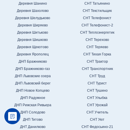
Деревня Шанино
СНТ Татьянино
Деревня Шахолово
СНТ Текстильщик
Деревня Шелудьково
СНТ Телефонист
Деревня Ширяево
СНТ Телефонист-2
Деревня Шитьково
СНТ Теплоэнергетик
Деревня Шишково
СНТ Терехово
Деревня Щекотово
СНТ Теряево
Деревня Ярополец
СНТ Тихая Горка
ДНП Бражниково
СНТ Трактор
ДНП Бражниково-газ
СНТ Транспортник
ДНП Львовские озера
СНТ Труд
ДНП Львовский берег
СНТ Турист
ДНП Новое Копцево
СНТ Тушино
ДНП Радужное
СНТ Улыбка
ДНП Рижская Ривьера
СНТ Урожай
ДНП Солодово
СНТ Учитель
ДНП Титово
СНТ Уют
ДНТ Данилково
СНТ Федосьино-21