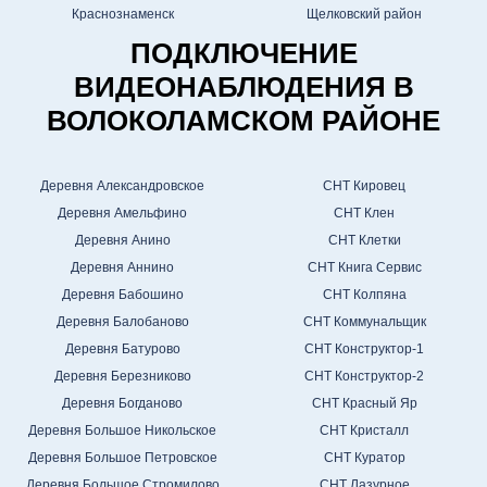
Краснознаменск
Щелковский район
ПОДКЛЮЧЕНИЕ
ВИДЕОНАБЛЮДЕНИЯ В
ВОЛОКОЛАМСКОМ РАЙОНЕ
Деревня Александровское
СНТ Кировец
Деревня Амельфино
СНТ Клен
Деревня Анино
СНТ Клетки
Деревня Аннино
СНТ Книга Сервис
Деревня Бабошино
СНТ Колпяна
Деревня Балобаново
СНТ Коммунальщик
Деревня Батурово
СНТ Конструктор-1
Деревня Березниково
СНТ Конструктор-2
Деревня Богданово
СНТ Красный Яр
Деревня Большое Никольское
СНТ Кристалл
Деревня Большое Петровское
СНТ Куратор
Деревня Большое Стромилово
СНТ Лазурное