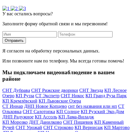
У вас остались вопросы?
Заполните форму обратной связи и мы перезвоним!
Отправить
Я согласен на обработку персональных данных.
Или позвоните нам по телефону. Мы всегда готовы помочь!
Мы подключаем видеонаблюдение в вашем
районе
СНТ Дубрава
СНТ Рижские дворики
СНТ Звезда
КП Лесное
Озеро
КП Рузза
СТ Экспетр
СНТ Никос
КП Гранд Руза Парк
КП Кремлёвский
КП Львовские Озера
СТ Иннар
ДНП Новое Копцево
снт без названия или нп
СТ
Ольховка
СНТ Салотопка
КП Солнце
КП Рузский Эко-Дом
ДНП Радужное
КП Ассоль
КП Лама-Виладж
КП Морозко
ДНТ Данилково
СНТ Пищевик
КП Каменный
Ручей
СНТ Урожай
СНТ Строково
КП Вернисаж
КП Мартово