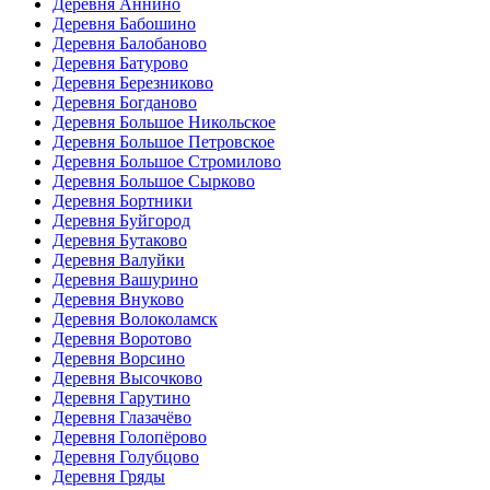
Деревня Аннино
Деревня Бабошино
Деревня Балобаново
Деревня Батурово
Деревня Березниково
Деревня Богданово
Деревня Большое Никольское
Деревня Большое Петровское
Деревня Большое Стромилово
Деревня Большое Сырково
Деревня Бортники
Деревня Буйгород
Деревня Бутаково
Деревня Валуйки
Деревня Вашурино
Деревня Внуково
Деревня Волоколамск
Деревня Воротово
Деревня Ворсино
Деревня Высочково
Деревня Гарутино
Деревня Глазачёво
Деревня Голопёрово
Деревня Голубцово
Деревня Гряды