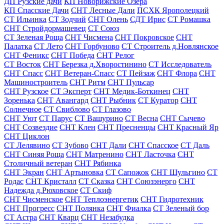
ДП Рузские дачи
КП Новорижские Озера
КП Спасские Дачи
СНТ Лесные Дали
ПСХК Ярополецкий
СТ Ильинка
СТ Зодчий
СНТ Олень
СДТ Ирис
СТ Ромашка
СНТ Стройдормашевец
СТ Союз
СТ Зеленая Роща
СНТ Чисмена
СНТ Покровское
СНТ
Палатка
СТ Лето
СНТ Горбуново
СТ Строитель д.Новлянское
СНТ Феникс
СНТ Победа
СНТ Релог
СТ Восток
СНТ Березка д.Хворостинино
СТ Исследователь
СНТ Спасс
СНТ Ветеран-Спасс
СТ Пейзаж
СНТ Флора
СНТ
Машиностроитель
СНТ Ритм
СНТ Пульсар
СНТ Рузское
СТ Эксперт
СНТ Медик-Боткинец
СНТ
Зоренька
СНТ Авангард
СНТ Рыбник
СТ Куратор
СНТ
Солнечное
СТ Свиблово
СТ Глазово
СНТ Уют
СТ Парус
СТ Вашурино
СТ Весна
СНТ Сычево
СНТ Созвездие
СНТ Клен
СНТ Пресненцы
СНТ Красный Яр
СНТ Циклон
СТ Лелявино
СТ Зубово
СНТ Дали
СНТ Спасское
СТ Даль
СНТ Синяя Роща
СНТ Матренино
СНТ Ласточка
СНТ
Столичный ветеран
СНТ Рябинка
СНТ Экран
СНТ Артыновка
СТ Сапожок
СНТ Шульгино
СТ
Родас
СНТ Кристалл
СТ Сказка
СНТ Союзэнерго
СНТ
Надежда д.Рюховское
СТ Скиф
СНТ Чисменское
СНТ Теплоэнергетик
СНТ Гидротехник
СНТ Прогресс
СНТ Полянка
СНТ Фиалка
СТ Зеленый бор
СТ Астра
СНТ Кварц
СНТ Незабудка