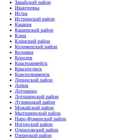
Зарайский район
Ивантеевка
Истра
Истринский район
Кашира
Каширский район
Клин
Клинский район
Коломенский район
Коломна
Королев
Красноармейск
Красногорск
Краснознаменск
Ленинский район
Лобня
Лотошино
Лотошинский район
Луховицкий район
Можайский район
Мытищинский район
Наро-Фоминский район
Ногинский район
Одинцовский район
Озерецкий район