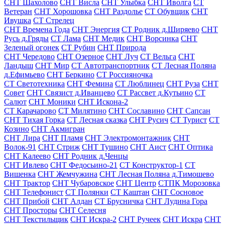
СНТ Шахолово
СНТ Висла
СНТ Улыбка
СНТ Иволга
СТ
Ветеран
СНТ Хорошовка
СНТ Раздолье
СТ Обувщик
СНТ
Ивушка
СТ Стрелец
СНТ Времена Года
СНТ Энергия
СТ Родник д.Ширяево
СНТ
Русь д.Гряды
СТ Лама
СНТ Медик
СНТ Ворсинка
СНТ
Зеленый огонек
СТ Рубин
СНТ Природа
СНТ Чередово
СНТ Озерное
СНТ Луч
СТ Вельга
СНТ
Ландыш
СНТ Мир
СТ Автотранспортник
СТ Лесная Поляна
д.Ефимьево
СНТ Беркино
СТ Россияночка
СТ Светотехника
СНТ Фемина
СТ Люблинец
СНТ Руза
СНТ
Совет
СНТ Связист д.Иванцево
СТ Рассвет д.Кутьино
СТ
Салют
СНТ Моники
СНТ Искона-2
СТ Карачарово
СТ Милятино
СНТ Сославино
СНТ Сапсан
СНТ Тихая Горка
СТ Лесная сказка
СНТ Русич
СТ Турист
СТ
Козино
СНТ Акмигран
СНТ Лира
СНТ Пламя
СНТ Электромонтажник
СНТ
Волок-91
СНТ Стриж
СНТ Тушино
СНТ Аист
СНТ Оптика
СНТ Калеево
СНТ Родник д.Ченцы
СНТ Ивлево
СНТ Федосьино-21
СТ Конструктор-1
СТ
Вишенка
СНТ Жемчужина
СНТ Лесная Поляна д.Тимошево
СНТ Трактор
СНТ Чубаровское
СНТ Центр
СТПК Морозовка
СНТ Телефонист
СТ Полянки
СТ Каштан
СНТ Сосновое
СНТ Прибой
СНТ Алдан
СТ Брусничка
СНТ Лудина Гора
СНТ Просторы
СНТ Селесня
СНТ Текстильщик
СНТ Искра-2
СНТ Ручеек
СНТ Искра
СНТ