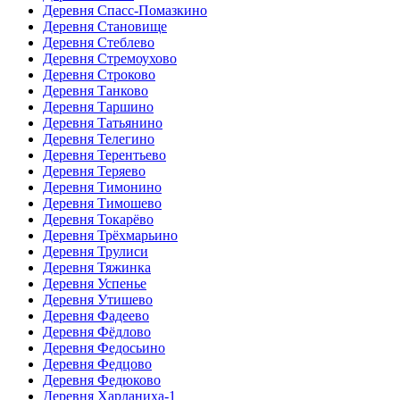
Деревня Спасс-Помазкино
Деревня Становище
Деревня Стеблево
Деревня Стремоухово
Деревня Строково
Деревня Танково
Деревня Таршино
Деревня Татьянино
Деревня Телегино
Деревня Терентьево
Деревня Теряево
Деревня Тимонино
Деревня Тимошево
Деревня Токарёво
Деревня Трёхмарьино
Деревня Трулиси
Деревня Тяжинка
Деревня Успенье
Деревня Утишево
Деревня Фадеево
Деревня Фёдлово
Деревня Федосьино
Деревня Федцово
Деревня Федюково
Деревня Харланиха-1