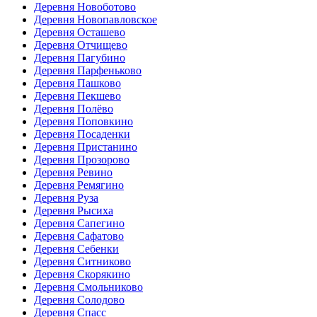
Деревня Новоботово
Деревня Новопавловское
Деревня Осташево
Деревня Отчищево
Деревня Пагубино
Деревня Парфеньково
Деревня Пашково
Деревня Пекшево
Деревня Полёво
Деревня Поповкино
Деревня Посаденки
Деревня Пристанино
Деревня Прозорово
Деревня Ревино
Деревня Ремягино
Деревня Руза
Деревня Рысиха
Деревня Сапегино
Деревня Сафатово
Деревня Себенки
Деревня Ситниково
Деревня Скорякино
Деревня Смольниково
Деревня Солодово
Деревня Спасс