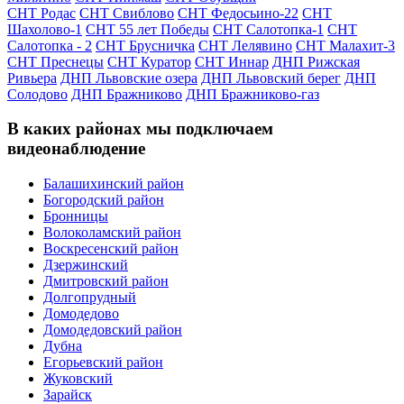
СНТ Родас
СНТ Свиблово
СНТ Федосьино-22
СНТ
Шахолово-1
СНТ 55 лет Победы
СНТ Салотопка-1
СНТ
Салотопка - 2
СНТ Брусничка
СНТ Лелявино
СНТ Малахит-3
СНТ Преснецы
СНТ Куратор
СНТ Иннар
ДНП Рижская
Ривьера
ДНП Львовские озера
ДНП Львовский берег
ДНП
Солодово
ДНП Бражниково
ДНП Бражниково-газ
В каких районах мы подключаем
видеонаблюдение
Балашихинский район
Богородский район
Бронницы
Волоколамский район
Воскресенский район
Дзержинский
Дмитровский район
Долгопрудный
Домодедово
Домодедовский район
Дубна
Егорьевский район
Жуковский
Зарайск