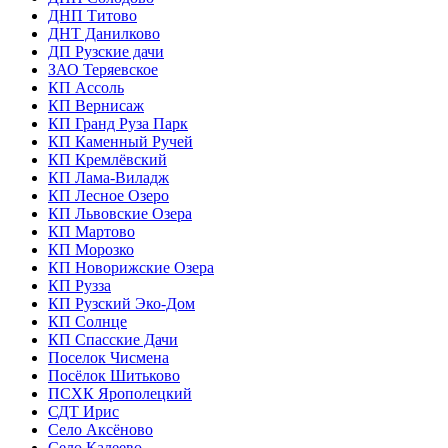
ДНП Титово
ДНТ Данилково
ДП Рузские дачи
ЗАО Теряевское
КП Ассоль
КП Вернисаж
КП Гранд Руза Парк
КП Каменный Ручей
КП Кремлёвский
КП Лама-Виладж
КП Лесное Озеро
КП Львовские Озера
КП Мартово
КП Морозко
КП Новорижские Озера
КП Рузза
КП Рузский Эко-Дом
КП Солнце
КП Спасские Дачи
Поселок Чисмена
Посёлок Шитьково
ПСХК Ярополецкий
СДТ Ирис
Село Аксёново
Село Калеево