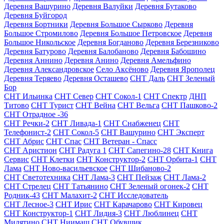
Деревня Вашурино
Деревня Валуйки
Деревня Бутаково
Деревня Буйгород
Деревня Бортники
Деревня Большое Сырково
Деревня
Большое Стромилово
Деревня Большое Петровское
Деревня
Большое Никольское
Деревня Богданово
Деревня Березниково
Деревня Батурово
Деревня Балобаново
Деревня Бабошино
Деревня Аннино
Деревня Анино
Деревня Амельфино
Деревня Александровское
Село Аксёново
Деревня Ярополец
Деревня Теряево
Деревня Осташево
СНТ Даль
СНТ Зеленый
Бор
СНТ Ильинка
СНТ Север
СНТ Сокол-1
СНТ Спектр
ДНП
Титово
СНТ Турист
СНТ Вейна
СНТ Вельга
СНТ Пашково-2
СНТ Отрадное -36
СНТ Речки-2
СНТ Ливада-1
СНТ Снабженец
СНТ
Телефонист-2
СНТ Сокол-5
СНТ Вашурино
СНТ Эксперт
СНТ Абрис
СНТ Спас
СНТ Ветеран - Спасс
СНТ Аристион
СНТ Радуга 1
СНТ Сапегино-28
СНТ Книга
Сервис
СНТ Клетки
СНТ Конструктор-2
СНТ Орбита-1
СНТ
Лама
СНТ Ново-васильевское
СНТ Шибаново-2
СНТ Светотехника
СНТ Лама-3
СНТ Пейзаж
СНТ Лама-2
СНТ Стрелец
СНТ Татьянино
СНТ Зеленый огонек-2
СНТ
Родник-43
СНТ Малахит-2
СНТ Исследователь
СНТ Лесное-3
СНТ Ирис
СНТ Карачарово
СНТ Кировец
СНТ Конструктор-1
СНТ Лидия-3
СНТ Люблинец
СНТ
Милятино
СНТ Ниимаш
СНТ Обувщик