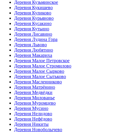
Деревня Кузьминское
Деревня Кукишево
Деревня Куликово
Деревня Курьяново
Деревня Кусакино
Деревня Кутьино
Деревня Лисавино
Деревня Лудина Гора
Деревня Львово
Деревня Любятино
Деревня Макариха
Деревня Малое Петровское
Деревня Малое Стромилово
Деревня Малое Сырково
Деревня Малое Сытьково
Деревня Масленниково
Деревня Матрёнино
Деревня Медвёдки
Деревня Милованье
Деревня Муромцево
Деревня Мусино
Деревня Нелидово
Деревня Нефёдово
Деревня Никиты
Деревня Новоболычево