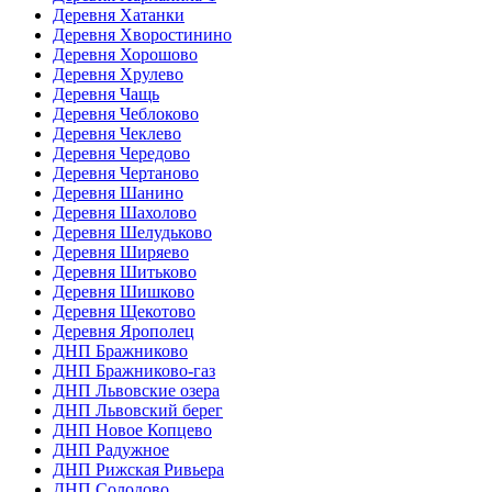
Деревня Хатанки
Деревня Хворостинино
Деревня Хорошово
Деревня Хрулево
Деревня Чащь
Деревня Чеблоково
Деревня Чеклево
Деревня Чередово
Деревня Чертаново
Деревня Шанино
Деревня Шахолово
Деревня Шелудьково
Деревня Ширяево
Деревня Шитьково
Деревня Шишково
Деревня Щекотово
Деревня Ярополец
ДНП Бражниково
ДНП Бражниково-газ
ДНП Львовские озера
ДНП Львовский берег
ДНП Новое Копцево
ДНП Радужное
ДНП Рижская Ривьера
ДНП Солодово