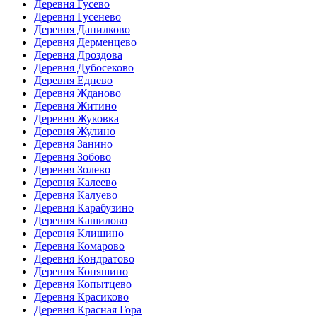
Деревня Гусево
Деревня Гусенево
Деревня Данилково
Деревня Дерменцево
Деревня Дроздова
Деревня Дубосеково
Деревня Еднево
Деревня Жданово
Деревня Житино
Деревня Жуковка
Деревня Жулино
Деревня Занино
Деревня Зобово
Деревня Золево
Деревня Калеево
Деревня Калуево
Деревня Карабузино
Деревня Кашилово
Деревня Клишино
Деревня Комарово
Деревня Кондратово
Деревня Коняшино
Деревня Копытцево
Деревня Красиково
Деревня Красная Гора