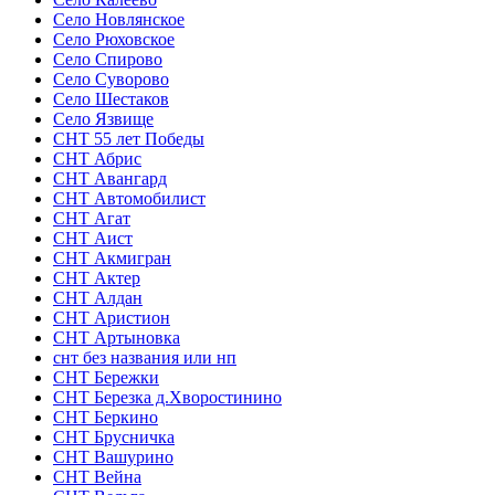
Село Новлянское
Село Рюховское
Село Спирово
Село Суворово
Село Шестаков
Село Язвище
СНТ 55 лет Победы
СНТ Абрис
СНТ Авангард
СНТ Автомобилист
СНТ Агат
СНТ Аист
СНТ Акмигран
СНТ Актер
СНТ Алдан
СНТ Аристион
СНТ Артыновка
снт без названия или нп
СНТ Бережки
СНТ Березка д.Хворостинино
СНТ Беркино
СНТ Брусничка
СНТ Вашурино
СНТ Вейна