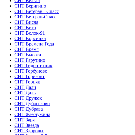
СНТ Вельга
СНТ Веригино
СНТ Ветеран - Спасс
СНТ Ветеран-Спасс
СНТ Висла
СНТ Вита
СНТ Волок-91
СНТ Ворсинка
СНТ Времена Года
СНТ Время
СНТ Высота
СНТ Гарутино
СНТ Гидротехник
СНТ Горбуново
СНТ Горизонт
СНТ Горняк
СНТ Дали
СНТ Даль
СНТ Дружок
СНТ Дубосеково
СНТ Дубрава
СНТ Жемчужина
СНТ Заря
СНТ Звезда
СНТ Здоровье