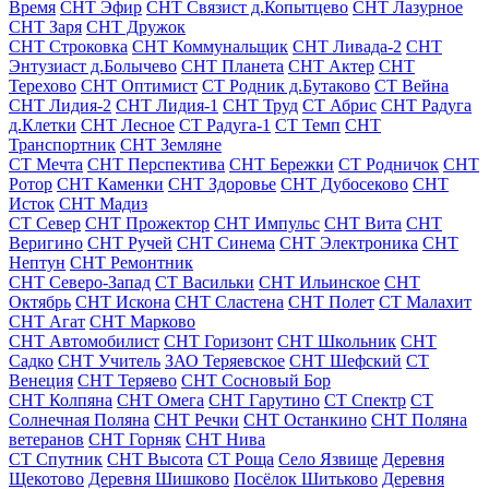
Время
СНТ Эфир
СНТ Связист д.Копытцево
СНТ Лазурное
СНТ Заря
СНТ Дружок
СНТ Строковка
СНТ Коммунальщик
СНТ Ливада-2
СНТ
Энтузиаст д.Болычево
СНТ Планета
СНТ Актер
СНТ
Терехово
СНТ Оптимист
СТ Родник д.Бутаково
СТ Вейна
СНТ Лидия-2
СНТ Лидия-1
СНТ Труд
СТ Абрис
СНТ Радуга
д.Клетки
СНТ Лесное
СТ Радуга-1
СТ Темп
СНТ
Транспортник
СНТ Земляне
СТ Мечта
СНТ Перспектива
СНТ Бережки
СТ Родничок
СНТ
Ротор
СНТ Каменки
СНТ Здоровье
СНТ Дубосеково
СНТ
Исток
СНТ Мадиз
СТ Север
СНТ Прожектор
СНТ Импульс
СНТ Вита
СНТ
Веригино
СНТ Ручей
СНТ Синема
СНТ Электроника
СНТ
Нептун
СНТ Ремонтник
СНТ Северо-Запад
СТ Васильки
СНТ Ильинское
СНТ
Октябрь
СНТ Искона
СНТ Сластена
СНТ Полет
СТ Малахит
СНТ Агат
СНТ Марково
СНТ Автомобилист
СНТ Горизонт
СНТ Школьник
СНТ
Садко
СНТ Учитель
ЗАО Теряевское
СНТ Шефский
СТ
Венеция
СНТ Теряево
СНТ Сосновый Бор
СНТ Колпяна
СНТ Омега
СНТ Гарутино
СТ Спектр
СТ
Солнечная Поляна
СНТ Речки
СНТ Останкино
СНТ Поляна
ветеранов
СНТ Горняк
СНТ Нива
СТ Спутник
СНТ Высота
СТ Роща
Село Язвище
Деревня
Щекотово
Деревня Шишково
Посёлок Шитьково
Деревня