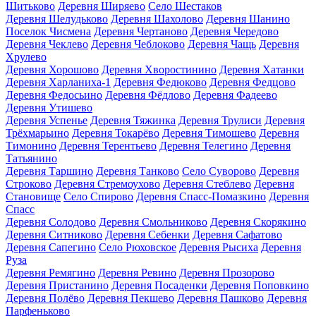
Шитьково
Деревня Ширяево
Село Шестаков
Деревня Шелудьково
Деревня Шахолово
Деревня Шанино
Поселок Чисмена
Деревня Чертаново
Деревня Чередово
Деревня Чеклево
Деревня Чеблоково
Деревня Чащь
Деревня
Хрулево
Деревня Хорошово
Деревня Хворостинино
Деревня Хатанки
Деревня Харланиха-1
Деревня Федюково
Деревня Федцово
Деревня Федосьино
Деревня Фёдлово
Деревня Фадеево
Деревня Утишево
Деревня Успенье
Деревня Тяжинка
Деревня Трулиси
Деревня
Трёхмарьино
Деревня Токарёво
Деревня Тимошево
Деревня
Тимонино
Деревня Терентьево
Деревня Телегино
Деревня
Татьянино
Деревня Таршино
Деревня Танково
Село Суворово
Деревня
Строково
Деревня Стремоухово
Деревня Стеблево
Деревня
Становище
Село Спирово
Деревня Спасс-Помазкино
Деревня
Спасс
Деревня Солодово
Деревня Смольниково
Деревня Скорякино
Деревня Ситниково
Деревня Себенки
Деревня Сафатово
Деревня Сапегино
Село Рюховское
Деревня Рысиха
Деревня
Руза
Деревня Ремягино
Деревня Ревино
Деревня Прозорово
Деревня Пристанино
Деревня Посаденки
Деревня Поповкино
Деревня Полёво
Деревня Пекшево
Деревня Пашково
Деревня
Парфеньково