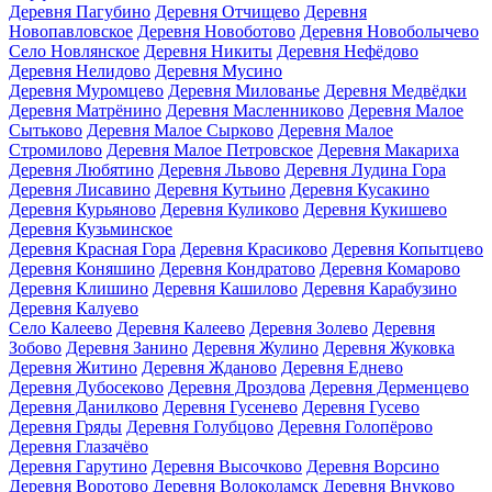
Деревня Пагубино
Деревня Отчищево
Деревня
Новопавловское
Деревня Новоботово
Деревня Новоболычево
Село Новлянское
Деревня Никиты
Деревня Нефёдово
Деревня Нелидово
Деревня Мусино
Деревня Муромцево
Деревня Милованье
Деревня Медвёдки
Деревня Матрёнино
Деревня Масленниково
Деревня Малое
Сытьково
Деревня Малое Сырково
Деревня Малое
Стромилово
Деревня Малое Петровское
Деревня Макариха
Деревня Любятино
Деревня Львово
Деревня Лудина Гора
Деревня Лисавино
Деревня Кутьино
Деревня Кусакино
Деревня Курьяново
Деревня Куликово
Деревня Кукишево
Деревня Кузьминское
Деревня Красная Гора
Деревня Красиково
Деревня Копытцево
Деревня Коняшино
Деревня Кондратово
Деревня Комарово
Деревня Клишино
Деревня Кашилово
Деревня Карабузино
Деревня Калуево
Село Калеево
Деревня Калеево
Деревня Золево
Деревня
Зобово
Деревня Занино
Деревня Жулино
Деревня Жуковка
Деревня Житино
Деревня Жданово
Деревня Еднево
Деревня Дубосеково
Деревня Дроздова
Деревня Дерменцево
Деревня Данилково
Деревня Гусенево
Деревня Гусево
Деревня Гряды
Деревня Голубцово
Деревня Голопёрово
Деревня Глазачёво
Деревня Гарутино
Деревня Высочково
Деревня Ворсино
Деревня Воротово
Деревня Волоколамск
Деревня Внуково