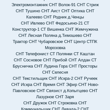
Электромонтажник
СНТ Волок-91
СНТ Стриж
СНТ Тушино
СНТ Аист
СНТ Оптика
СНТ
Калеево
СНТ Родник д.Ченцы
СНТ Ивлево
СНТ Федосьино-21
СТ
Конструктор-1
СТ Вишенка
СНТ Жемчужина
СНТ Лесная Поляна д.Тимошево
СНТ
Трактор
СНТ Чубаровское
СНТ Центр
СТПК
Морозовка
СНТ Телефонист
СТ Полянки
СТ Каштан
СНТ Сосновое
СНТ Прибой
СНТ Алдан
СТ
Брусничка
СНТ Лудина Гора
СНТ Просторы
СНТ Селесня
СНТ Текстильщик
СНТ Искра-2
СНТ Ручеек
СНТ Искра
СНТ Время
СНТ Эфир
СНТ Ново-
Павловское
СНТ Связист д.Копытцево
СНТ
Лазурное
СНТ Заря
СНТ Дружок
СНТ Строковка
СНТ
Коммунальщик
СНТ Ливада-2
СНТ