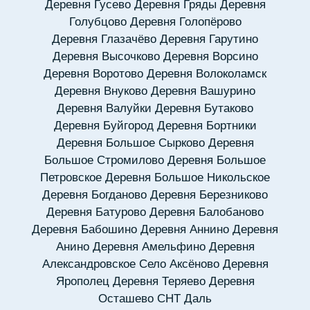
Деревня Гусево
Деревня Гряды
Деревня
Голубцово
Деревня Голопёрово
Деревня Глазачёво
Деревня Гарутино
Деревня Высочково
Деревня Ворсино
Деревня Воротово
Деревня Волоколамск
Деревня Внуково
Деревня Вашурино
Деревня Валуйки
Деревня Бутаково
Деревня Буйгород
Деревня Бортники
Деревня Большое Сырково
Деревня
Большое Стромилово
Деревня Большое
Петровское
Деревня Большое Никольское
Деревня Богданово
Деревня Березниково
Деревня Батурово
Деревня Балобаново
Деревня Бабошино
Деревня Аннино
Деревня
Анино
Деревня Амельфино
Деревня
Александровское
Село Аксёново
Деревня
Ярополец
Деревня Теряево
Деревня
Осташево
СНТ Даль