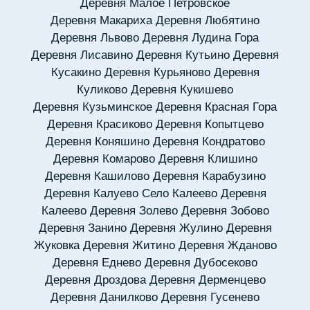
Деревня Малое Петровское
Деревня Макариха
Деревня Любятино
Деревня Львово
Деревня Лудина Гора
Деревня Лисавино
Деревня Кутьино
Деревня
Кусакино
Деревня Курьяново
Деревня
Куликово
Деревня Кукишево
Деревня Кузьминское
Деревня Красная Гора
Деревня Красиково
Деревня Копытцево
Деревня Коняшино
Деревня Кондратово
Деревня Комарово
Деревня Клишино
Деревня Кашилово
Деревня Карабузино
Деревня Калуево
Село Калеево
Деревня
Калеево
Деревня Золево
Деревня Зобово
Деревня Занино
Деревня Жулино
Деревня
Жуковка
Деревня Житино
Деревня Жданово
Деревня Еднево
Деревня Дубосеково
Деревня Дроздова
Деревня Дерменцево
Деревня Данилково
Деревня Гусенево