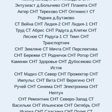
Энтузиаст д.Болычево
СНТ Планета
СНТ
Актер
СНТ Терехово
СНТ Оптимист
СТ
Родник д.Бутаково
СТ Вейна
СНТ Лидия-2
СНТ Лидия-1
СНТ
Труд
СТ Абрис
СНТ Радуга д.Клетки
СНТ
Лесное
СТ Радуга-1
СТ Темп
СНТ
Транспортник
СНТ Земляне
СТ Мечта
СНТ Перспектива
СНТ Бережки
СТ Родничок
СНТ Ротор
СНТ
Каменки
СНТ Здоровье
СНТ Дубосеково
СНТ
Исток
СНТ Мадиз
СТ Север
СНТ Прожектор
СНТ
Импульс
СНТ Вита
СНТ Веригино
СНТ
Ручей
СНТ Синема
СНТ Электроника
СНТ
Нептун
СНТ Ремонтник
СНТ Северо-Запад
СТ
Васильки
СНТ Ильинское
СНТ Октябрь
СНТ
Искона
СНТ Сластена
СНТ Полет
СТ