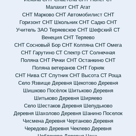
Малахит
СНТ Агат
СНТ Марково
СНТ Автомобилист
СНТ
Горизонт
СНТ Школьник
СНТ Садко
СНТ
Учитель
ЗАО Теряевское
СНТ Шефский
СТ
Венеция
СНТ Теряево
СНТ Сосновый Бор
СНТ Колпяна
СНТ Омега
СНТ Гарутино
СТ Спектр
СТ Солнечная
Поляна
СНТ Речки
СНТ Останкино
СНТ
Поляна ветеранов
СНТ Горняк
СНТ Нива
СТ Спутник
СНТ Высота
СТ Роща
Село Язвище
Деревня Щекотово
Деревня
Шишково
Посёлок Шитьково
Деревня
Шитьково
Деревня Ширяево
Село Шестаков
Деревня Шелудьково
Деревня Шахолово
Деревня Шанино
Поселок
Чисмена
Деревня Чертаново
Деревня
Чередово
Деревня Чеклево
Деревня