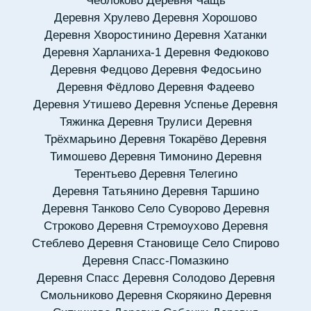
Чеблоково
Деревня Чащь
Деревня Хрулево
Деревня Хорошово
Деревня Хворостинино
Деревня Хатанки
Деревня Харланиха-1
Деревня Федюково
Деревня Федцово
Деревня Федосьино
Деревня Фёдлово
Деревня Фадеево
Деревня Утишево
Деревня Успенье
Деревня
Тяжинка
Деревня Трулиси
Деревня
Трёхмарьино
Деревня Токарёво
Деревня
Тимошево
Деревня Тимонино
Деревня
Терентьево
Деревня Телегино
Деревня Татьянино
Деревня Таршино
Деревня Танково
Село Суворово
Деревня
Строково
Деревня Стремоухово
Деревня
Стеблево
Деревня Становище
Село Спирово
Деревня Спасс-Помазкино
Деревня Спасс
Деревня Солодово
Деревня
Смольниково
Деревня Скорякино
Деревня