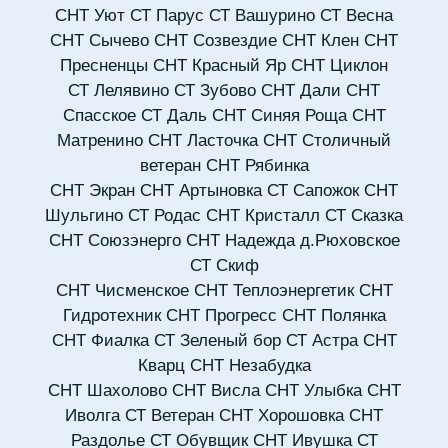
СНТ Уют
СТ Парус
СТ Вашурино
СТ Весна
СНТ Сычево
СНТ Созвездие
СНТ Клен
СНТ
Пресненцы
СНТ Красный Яр
СНТ Циклон
СТ Лелявино
СТ Зубово
СНТ Дали
СНТ
Спасское
СТ Даль
СНТ Синяя Роща
СНТ
Матренино
СНТ Ласточка
СНТ Столичный
ветеран
СНТ Рябинка
СНТ Экран
СНТ Артыновка
СТ Сапожок
СНТ
Шульгино
СТ Родас
СНТ Кристалл
СТ Сказка
СНТ Союзэнерго
СНТ Надежда д.Рюховское
СТ Скиф
СНТ Чисменское
СНТ Теплоэнергетик
СНТ
Гидротехник
СНТ Прогресс
СНТ Полянка
СНТ Фиалка
СТ Зеленый бор
СТ Астра
СНТ
Кварц
СНТ Незабудка
СНТ Шахолово
СНТ Висла
СНТ Улыбка
СНТ
Иволга
СТ Ветеран
СНТ Хорошовка
СНТ
Раздолье
СТ Обувщик
СНТ Ивушка
СТ