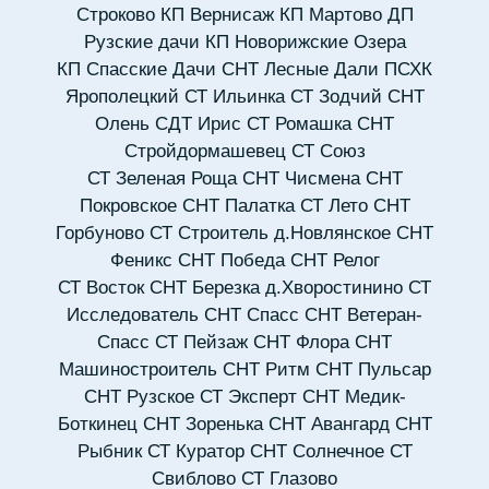
Строково
КП Вернисаж
КП Мартово
ДП
Рузские дачи
КП Новорижские Озера
КП Спасские Дачи
СНТ Лесные Дали
ПСХК
Ярополецкий
СТ Ильинка
СТ Зодчий
СНТ
Олень
СДТ Ирис
СТ Ромашка
СНТ
Стройдормашевец
СТ Союз
СТ Зеленая Роща
СНТ Чисмена
СНТ
Покровское
СНТ Палатка
СТ Лето
СНТ
Горбуново
СТ Строитель д.Новлянское
СНТ
Феникс
СНТ Победа
СНТ Релог
СТ Восток
СНТ Березка д.Хворостинино
СТ
Исследователь
СНТ Спасс
СНТ Ветеран-
Спасс
СТ Пейзаж
СНТ Флора
СНТ
Машиностроитель
СНТ Ритм
СНТ Пульсар
СНТ Рузское
СТ Эксперт
СНТ Медик-
Боткинец
СНТ Зоренька
СНТ Авангард
СНТ
Рыбник
СТ Куратор
СНТ Солнечное
СТ
Свиблово
СТ Глазово