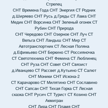
Стрелец
СНТ Времена Года
СНТ Энергия
СТ Родник
д.Ширяево
СНТ Русь д.Гряды
СТ Лама
СНТ
Медик
СНТ Ворсинка
СНТ Зеленый огонек
СТ
Рубин
СНТ Природа
СНТ Чередово
СНТ Озерное
СНТ Луч
СТ
Вельга
СНТ Ландыш
СНТ Мир
СТ
Автотранспортник
СТ Лесная Поляна
д.Ефимьево
СНТ Беркино
СТ Россияночка
СТ Светотехника
СНТ Фемина
СТ Люблинец
СНТ Руза
СНТ Совет
СНТ Связист
д.Иванцево
СТ Рассвет д.Кутьино
СТ Салют
СНТ Моники
СНТ Искона-2
СТ Карачарово
СТ Милятино
СНТ Сославино
СНТ Сапсан
СНТ Тихая Горка
СТ Лесная
сказка
СНТ Русич
СТ Турист
СТ Козино
СНТ
Акмигран
СНТ Лира
СНТ Пламя
СНТ