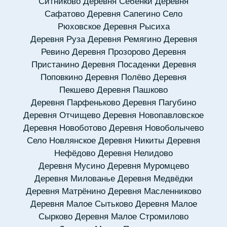
Ситниково
Деревня Себенки
Деревня
Сафатово
Деревня Сапегино
Село
Рюховское
Деревня Рысиха
Деревня Руза
Деревня Ремягино
Деревня
Ревино
Деревня Прозорово
Деревня
Пристанино
Деревня Посаденки
Деревня
Поповкино
Деревня Полёво
Деревня
Пекшево
Деревня Пашково
Деревня Парфеньково
Деревня Пагубино
Деревня Отчищево
Деревня Новопавловское
Деревня Новоботово
Деревня Новоболычево
Село Новлянское
Деревня Никиты
Деревня
Нефёдово
Деревня Нелидово
Деревня Мусино
Деревня Муромцево
Деревня Милованье
Деревня Медвёдки
Деревня Матрёнино
Деревня Масленниково
Деревня Малое Сытьково
Деревня Малое
Сырково
Деревня Малое Стромилово