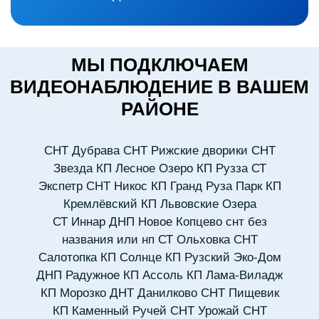
МЫ ПОДКЛЮЧАЕМ
ВИДЕОНАБЛЮДЕНИЕ В ВАШЕМ
РАЙОНЕ
СНТ Дубрава
СНТ Рижские дворики
СНТ
Звезда
КП Лесное Озеро
КП Рузза
СТ
Экспетр
СНТ Никос
КП Гранд Руза Парк
КП
Кремлёвский
КП Львовские Озера
СТ Иннар
ДНП Новое Копцево
снт без
названия или нп
СТ Ольховка
СНТ
Салотопка
КП Солнце
КП Рузский Эко-Дом
ДНП Радужное
КП Ассоль
КП Лама-Виладж
КП Морозко
ДНТ Данилково
СНТ Пищевик
КП Каменный Ручей
СНТ Урожай
СНТ