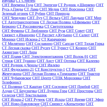
Ивушка
СТ Стрелец
СНТ Времена Года
СНТ Энергия
СТ Родник д.Ширяево
СНТ
Русь д.Гряды
СТ Лама
СНТ Медик
СНТ Ворсинка
СНТ
Зеленый огонек
СТ Рубин
СНТ Природа
СНТ Чередово
СНТ Луч
СТ Вельга
СНТ Ландыш
СНТ Мир
СТ Автотранспортник
СТ Лесная Поляна д.Ефимьево
СНТ
Беркино
СТ Россияночка
СТ Светотехника
СНТ Фемина
СТ Люблинец
СНТ Руза
СНТ Совет
СНТ
Связист д.Иванцево
СТ Рассвет д.Кутьино
СТ Салют
СНТ
Моники
СНТ Искона-2
СТ Карачарово
СТ Милятино
СНТ Сославино
СНТ Сапсан
СНТ Тихая Горка
СТ Лесная сказка
СНТ Русич
СТ Турист
СТ Козино
СНТ
Акмигран
СНТ Лира
СНТ Пламя
СНТ Электромонтажник
СНТ Волок-91
СНТ
Стриж
СНТ Тушино
СНТ Аист
СНТ Оптика
СНТ Калеево
СНТ Родник д.Ченцы
СНТ Ивлево
СНТ Федосьино-21
СТ Конструктор-1
СТ Вишенка
СНТ
Жемчужина
СНТ Лесная Поляна д.Тимошево
СНТ Трактор
СНТ Чубаровское
СНТ Центр
СТПК Морозовка
СНТ
Телефонист
СТ Полянки
СТ Каштан
СНТ Сосновое
СНТ Прибой
СНТ
Алдан
СТ Брусничка
СНТ Лудина Гора
СНТ Просторы
СНТ
Селесня
СНТ Текстильщик
СНТ Искра-2
СНТ Ручеек
СНТ Искра
СНТ Время
СНТ Эфир
СНТ Ново-Павловское
СНТ Связист д.Копытцево
СНТ