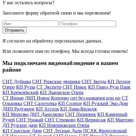
У вас остались вопросы?
Заполните форму обратной связи и мы перезвоним!
Отправить
Я согласен на обработку персональных данных.
Или позвоните нам по телефону. Мы всегда готовы помочь!
Мы подключаем видеонаблюдение в вашем
районе
СНТ Дубрава
СНТ Рижские дворики
СНТ Звезда
КП Лесное
Озеро
КП Рузза
СТ Экспетр
СНТ Никос
КП Гранд Руза Парк
КП Кремлёвский
КП Львовские Озера
СТ Иннар
ДНП Новое Копцево
снт без названия или нп
СТ
Ольховка
СНТ Салотопка
КП Солнце
КП Рузский Эко-Дом
ДНП Радужное
КП Ассоль
КП Лама-Виладж
КП Морозко
ДНТ Данилково
СНТ Пищевик
КП Каменный
Ручей
СНТ Урожай
СНТ Строково
КП Вернисаж
КП Мартово
ДП Рузские дачи
КП Новорижские Озера
КП Спасские Дачи
СНТ Лесные Дали
ПСХК Ярополецкий