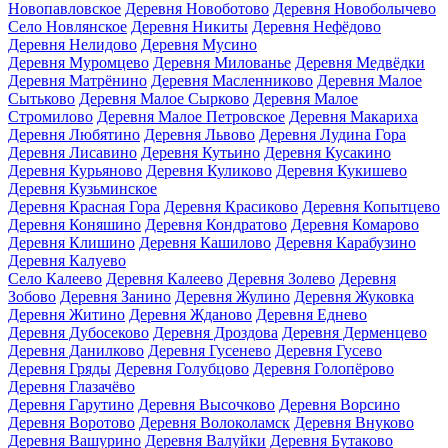
Новопавловское
Деревня Новоботово
Деревня Новоболычево
Село Новлянское
Деревня Никиты
Деревня Нефёдово
Деревня Нелидово
Деревня Мусино
Деревня Муромцево
Деревня Милованье
Деревня Медвёдки
Деревня Матрёнино
Деревня Масленниково
Деревня Малое
Сытьково
Деревня Малое Сырково
Деревня Малое
Стромилово
Деревня Малое Петровское
Деревня Макариха
Деревня Любятино
Деревня Львово
Деревня Лудина Гора
Деревня Лисавино
Деревня Кутьино
Деревня Кусакино
Деревня Курьяново
Деревня Куликово
Деревня Кукишево
Деревня Кузьминское
Деревня Красная Гора
Деревня Красиково
Деревня Копытцево
Деревня Коняшино
Деревня Кондратово
Деревня Комарово
Деревня Клишино
Деревня Кашилово
Деревня Карабузино
Деревня Калуево
Село Калеево
Деревня Калеево
Деревня Золево
Деревня
Зобово
Деревня Занино
Деревня Жулино
Деревня Жуковка
Деревня Житино
Деревня Жданово
Деревня Еднево
Деревня Дубосеково
Деревня Дроздова
Деревня Дерменцево
Деревня Данилково
Деревня Гусенево
Деревня Гусево
Деревня Гряды
Деревня Голубцово
Деревня Голопёрово
Деревня Глазачёво
Деревня Гарутино
Деревня Высочково
Деревня Ворсино
Деревня Воротово
Деревня Волоколамск
Деревня Внуково
Деревня Вашурино
Деревня Валуйки
Деревня Бутаково