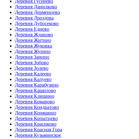
Деревня Гусенево
Деревня Данилково
Деревня Дерменцево
Деревня Дроздова
Деревня Дубосеково
Деревня Еднево
Деревня Жданово
Деревня Житино
Деревня Жуковка
Деревня Жулино
Деревня Занино
Деревня Зобово
Деревня Золево
Деревня Калеево
Деревня Калуево
Деревня Карабузино
Деревня Кашилово
Деревня Клишино
Деревня Комарово
Деревня Кондратово
Деревня Коняшино
Деревня Копытцево
Деревня Красиково
Деревня Красная Гора
Деревня Кузьминское