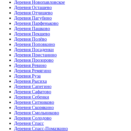
Деревня Новопавловское
Деревня Осташево
Деревня Отчищево
Деревня Пагубино
Деревня Парфеньково
Деревня Пашково
Деревня Пекшево
Деревня Полёво
Деревня Поповкино
Деревня Посаденки
Деревня Пристанино
Деревня Прозорово
Деревня Ревино
Деревня Ремягино
Деревня Руза
Деревня Рысиха
Деревня Сапегино
Деревня Сафатово
Деревня Себенки
Деревня Ситниково
Деревня Скорякино
Деревня Смольниково
Деревня Солодово
Деревня Спасс
Деревня Спасс-Помазкино