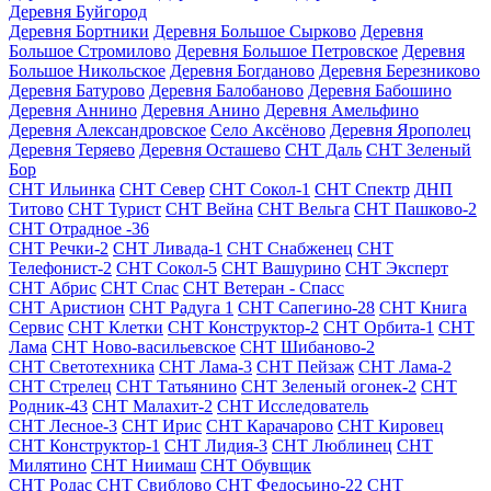
Деревня Буйгород
Деревня Бортники
Деревня Большое Сырково
Деревня
Большое Стромилово
Деревня Большое Петровское
Деревня
Большое Никольское
Деревня Богданово
Деревня Березниково
Деревня Батурово
Деревня Балобаново
Деревня Бабошино
Деревня Аннино
Деревня Анино
Деревня Амельфино
Деревня Александровское
Село Аксёново
Деревня Ярополец
Деревня Теряево
Деревня Осташево
СНТ Даль
СНТ Зеленый
Бор
СНТ Ильинка
СНТ Север
СНТ Сокол-1
СНТ Спектр
ДНП
Титово
СНТ Турист
СНТ Вейна
СНТ Вельга
СНТ Пашково-2
СНТ Отрадное -36
СНТ Речки-2
СНТ Ливада-1
СНТ Снабженец
СНТ
Телефонист-2
СНТ Сокол-5
СНТ Вашурино
СНТ Эксперт
СНТ Абрис
СНТ Спас
СНТ Ветеран - Спасс
СНТ Аристион
СНТ Радуга 1
СНТ Сапегино-28
СНТ Книга
Сервис
СНТ Клетки
СНТ Конструктор-2
СНТ Орбита-1
СНТ
Лама
СНТ Ново-васильевское
СНТ Шибаново-2
СНТ Светотехника
СНТ Лама-3
СНТ Пейзаж
СНТ Лама-2
СНТ Стрелец
СНТ Татьянино
СНТ Зеленый огонек-2
СНТ
Родник-43
СНТ Малахит-2
СНТ Исследователь
СНТ Лесное-3
СНТ Ирис
СНТ Карачарово
СНТ Кировец
СНТ Конструктор-1
СНТ Лидия-3
СНТ Люблинец
СНТ
Милятино
СНТ Ниимаш
СНТ Обувщик
СНТ Родас
СНТ Свиблово
СНТ Федосьино-22
СНТ