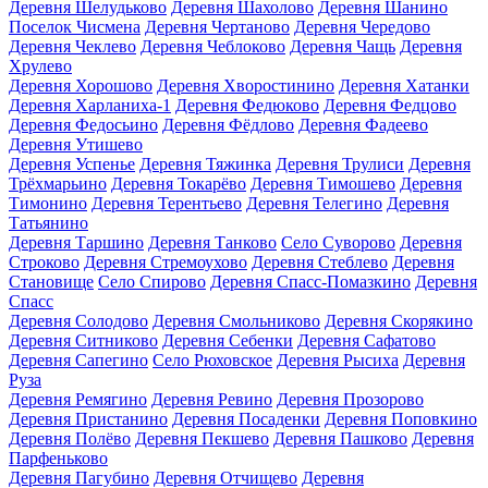
Деревня Шелудьково
Деревня Шахолово
Деревня Шанино
Поселок Чисмена
Деревня Чертаново
Деревня Чередово
Деревня Чеклево
Деревня Чеблоково
Деревня Чащь
Деревня
Хрулево
Деревня Хорошово
Деревня Хворостинино
Деревня Хатанки
Деревня Харланиха-1
Деревня Федюково
Деревня Федцово
Деревня Федосьино
Деревня Фёдлово
Деревня Фадеево
Деревня Утишево
Деревня Успенье
Деревня Тяжинка
Деревня Трулиси
Деревня
Трёхмарьино
Деревня Токарёво
Деревня Тимошево
Деревня
Тимонино
Деревня Терентьево
Деревня Телегино
Деревня
Татьянино
Деревня Таршино
Деревня Танково
Село Суворово
Деревня
Строково
Деревня Стремоухово
Деревня Стеблево
Деревня
Становище
Село Спирово
Деревня Спасс-Помазкино
Деревня
Спасс
Деревня Солодово
Деревня Смольниково
Деревня Скорякино
Деревня Ситниково
Деревня Себенки
Деревня Сафатово
Деревня Сапегино
Село Рюховское
Деревня Рысиха
Деревня
Руза
Деревня Ремягино
Деревня Ревино
Деревня Прозорово
Деревня Пристанино
Деревня Посаденки
Деревня Поповкино
Деревня Полёво
Деревня Пекшево
Деревня Пашково
Деревня
Парфеньково
Деревня Пагубино
Деревня Отчищево
Деревня