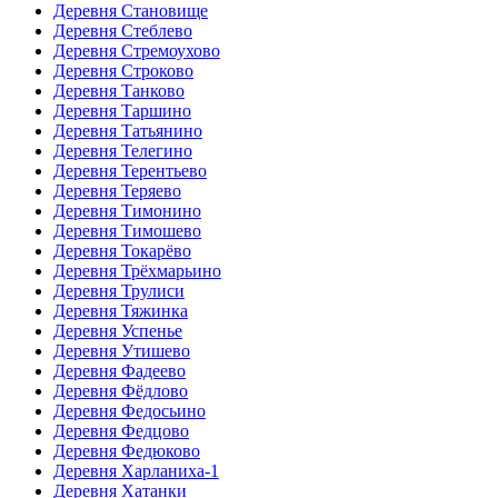
Деревня Становище
Деревня Стеблево
Деревня Стремоухово
Деревня Строково
Деревня Танково
Деревня Таршино
Деревня Татьянино
Деревня Телегино
Деревня Терентьево
Деревня Теряево
Деревня Тимонино
Деревня Тимошево
Деревня Токарёво
Деревня Трёхмарьино
Деревня Трулиси
Деревня Тяжинка
Деревня Успенье
Деревня Утишево
Деревня Фадеево
Деревня Фёдлово
Деревня Федосьино
Деревня Федцово
Деревня Федюково
Деревня Харланиха-1
Деревня Хатанки