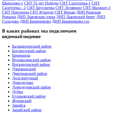
Шахолово-1
СНТ 55 лет Победы
СНТ Салотопка-1
СНТ
Салотопка - 2
СНТ Брусничка
СНТ Лелявино
СНТ Малахит-3
СНТ Преснецы
СНТ Куратор
СНТ Иннар
ДНП Рижская
Ривьера
ДНП Львовские озера
ДНП Львовский берег
ДНП
Солодово
ДНП Бражниково
ДНП Бражниково-газ
В каких районах мы подключаем
видеонаблюдение
Балашихинский район
Богородский район
Бронницы
Волоколамский район
Воскресенский район
Дзержинский
Дмитровский район
Долгопрудный
Домодедово
Домодедовский район
Дубна
Егорьевский район
Жуковский
Зарайск
Зарайский район