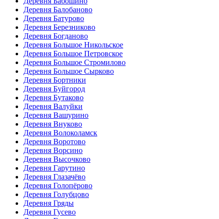
Деревня Бабошино
Деревня Балобаново
Деревня Батурово
Деревня Березниково
Деревня Богданово
Деревня Большое Никольское
Деревня Большое Петровское
Деревня Большое Стромилово
Деревня Большое Сырково
Деревня Бортники
Деревня Буйгород
Деревня Бутаково
Деревня Валуйки
Деревня Вашурино
Деревня Внуково
Деревня Волоколамск
Деревня Воротово
Деревня Ворсино
Деревня Высочково
Деревня Гарутино
Деревня Глазачёво
Деревня Голопёрово
Деревня Голубцово
Деревня Гряды
Деревня Гусево