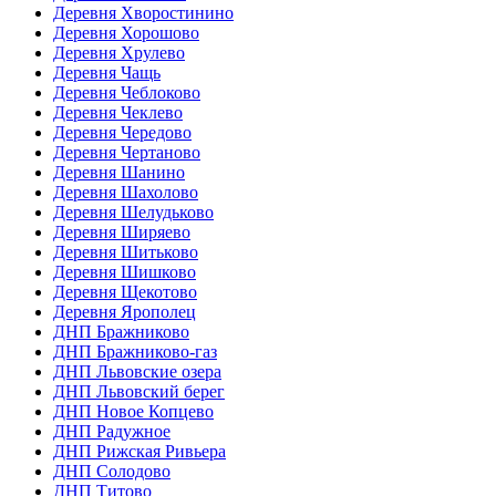
Деревня Хворостинино
Деревня Хорошово
Деревня Хрулево
Деревня Чащь
Деревня Чеблоково
Деревня Чеклево
Деревня Чередово
Деревня Чертаново
Деревня Шанино
Деревня Шахолово
Деревня Шелудьково
Деревня Ширяево
Деревня Шитьково
Деревня Шишково
Деревня Щекотово
Деревня Ярополец
ДНП Бражниково
ДНП Бражниково-газ
ДНП Львовские озера
ДНП Львовский берег
ДНП Новое Копцево
ДНП Радужное
ДНП Рижская Ривьера
ДНП Солодово
ДНП Титово