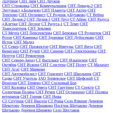
Лазурное
СНТ Заря
СНТ Дружок
СНТ Строковка
СНТ Коммунальщик
СНТ Ливада-2
СНТ
Энтузиаст д.Болычево
СНТ Планета
СНТ Актер
СНТ
Терехово
СНТ Оптимист
СТ Родник д.Бутаково
СТ Вейна
СНТ Лидия-2
СНТ Лидия-1
СНТ Труд
СТ Абрис
СНТ Радуга
д.Клетки
СНТ Лесное
СТ Радуга-1
СТ Темп
СНТ
Транспортник
СНТ Земляне
СТ Мечта
СНТ Перспектива
СНТ Бережки
СТ Родничок
СНТ
Ротор
СНТ Каменки
СНТ Здоровье
СНТ Дубосеково
СНТ
Исток
СНТ Мадиз
СТ Север
СНТ Прожектор
СНТ Импульс
СНТ Вита
СНТ
Веригино
СНТ Ручей
СНТ Синема
СНТ Электроника
СНТ
Нептун
СНТ Ремонтник
СНТ Северо-Запад
СТ Васильки
СНТ Ильинское
СНТ
Октябрь
СНТ Искона
СНТ Сластена
СНТ Полет
СТ Малахит
СНТ Агат
СНТ Марково
СНТ Автомобилист
СНТ Горизонт
СНТ Школьник
СНТ
Садко
СНТ Учитель
ЗАО Теряевское
СНТ Шефский
СТ
Венеция
СНТ Теряево
СНТ Сосновый Бор
СНТ Колпяна
СНТ Омега
СНТ Гарутино
СТ Спектр
СТ
Солнечная Поляна
СНТ Речки
СНТ Останкино
СНТ Поляна
ветеранов
СНТ Горняк
СНТ Нива
СТ Спутник
СНТ Высота
СТ Роща
Село Язвище
Деревня
Щекотово
Деревня Шишково
Посёлок Шитьково
Деревня
Шитьково
Деревня Ширяево
Село Шестаков