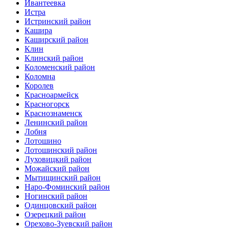
Ивантеевка
Истра
Истринский район
Кашира
Каширский район
Клин
Клинский район
Коломенский район
Коломна
Королев
Красноармейск
Красногорск
Краснознаменск
Ленинский район
Лобня
Лотошино
Лотошинский район
Луховицкий район
Можайский район
Мытищинский район
Наро-Фоминский район
Ногинский район
Одинцовский район
Озерецкий район
Орехово-Зуевский район