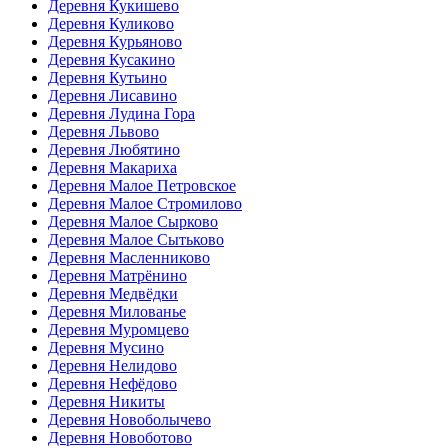
Деревня Кукишево
Деревня Куликово
Деревня Курьяново
Деревня Кусакино
Деревня Кутьино
Деревня Лисавино
Деревня Лудина Гора
Деревня Львово
Деревня Любятино
Деревня Макариха
Деревня Малое Петровское
Деревня Малое Стромилово
Деревня Малое Сырково
Деревня Малое Сытьково
Деревня Масленниково
Деревня Матрёнино
Деревня Медвёдки
Деревня Милованье
Деревня Муромцево
Деревня Мусино
Деревня Нелидово
Деревня Нефёдово
Деревня Никиты
Деревня Новоболычево
Деревня Новоботово