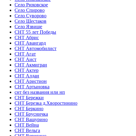
Село Рюховское
Село Спирово
Село Суворово
Село Шестаков
Село Язвище
СНТ 55 лет Победы
СНТ Абрис
СНТ Авангард
СНТ Автомобилист
СНТ Агат
СНТ Аист
СНТ Акмигран
СНТ Актер
СНТ Алдан
СНТ Аристион
СНТ Артыновка
снт без названия или нп
СНТ Бережки
СНТ Березка д.Хворостинино
СНТ Беркино
СНТ Брусничка
СНТ Вашурино
СНТ Вейна
СНТ Вельга
СНТ Веригино