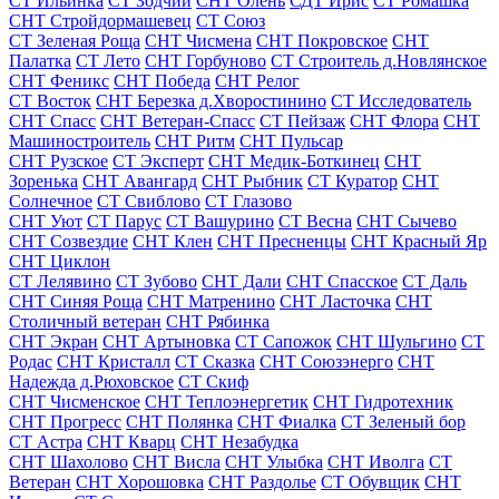
СТ Ильинка
СТ Зодчий
СНТ Олень
СДТ Ирис
СТ Ромашка
СНТ Стройдормашевец
СТ Союз
СТ Зеленая Роща
СНТ Чисмена
СНТ Покровское
СНТ
Палатка
СТ Лето
СНТ Горбуново
СТ Строитель д.Новлянское
СНТ Феникс
СНТ Победа
СНТ Релог
СТ Восток
СНТ Березка д.Хворостинино
СТ Исследователь
СНТ Спасс
СНТ Ветеран-Спасс
СТ Пейзаж
СНТ Флора
СНТ
Машиностроитель
СНТ Ритм
СНТ Пульсар
СНТ Рузское
СТ Эксперт
СНТ Медик-Боткинец
СНТ
Зоренька
СНТ Авангард
СНТ Рыбник
СТ Куратор
СНТ
Солнечное
СТ Свиблово
СТ Глазово
СНТ Уют
СТ Парус
СТ Вашурино
СТ Весна
СНТ Сычево
СНТ Созвездие
СНТ Клен
СНТ Пресненцы
СНТ Красный Яр
СНТ Циклон
СТ Лелявино
СТ Зубово
СНТ Дали
СНТ Спасское
СТ Даль
СНТ Синяя Роща
СНТ Матренино
СНТ Ласточка
СНТ
Столичный ветеран
СНТ Рябинка
СНТ Экран
СНТ Артыновка
СТ Сапожок
СНТ Шульгино
СТ
Родас
СНТ Кристалл
СТ Сказка
СНТ Союзэнерго
СНТ
Надежда д.Рюховское
СТ Скиф
СНТ Чисменское
СНТ Теплоэнергетик
СНТ Гидротехник
СНТ Прогресс
СНТ Полянка
СНТ Фиалка
СТ Зеленый бор
СТ Астра
СНТ Кварц
СНТ Незабудка
СНТ Шахолово
СНТ Висла
СНТ Улыбка
СНТ Иволга
СТ
Ветеран
СНТ Хорошовка
СНТ Раздолье
СТ Обувщик
СНТ