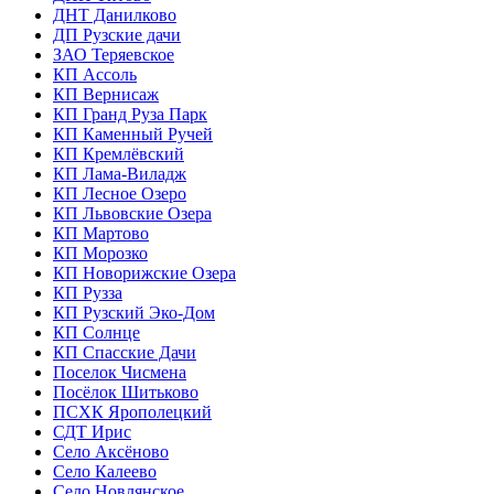
ДНТ Данилково
ДП Рузские дачи
ЗАО Теряевское
КП Ассоль
КП Вернисаж
КП Гранд Руза Парк
КП Каменный Ручей
КП Кремлёвский
КП Лама-Виладж
КП Лесное Озеро
КП Львовские Озера
КП Мартово
КП Морозко
КП Новорижские Озера
КП Рузза
КП Рузский Эко-Дом
КП Солнце
КП Спасские Дачи
Поселок Чисмена
Посёлок Шитьково
ПСХК Ярополецкий
СДТ Ирис
Село Аксёново
Село Калеево
Село Новлянское