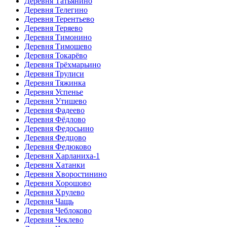
Деревня Татьянино
Деревня Телегино
Деревня Терентьево
Деревня Теряево
Деревня Тимонино
Деревня Тимошево
Деревня Токарёво
Деревня Трёхмарьино
Деревня Трулиси
Деревня Тяжинка
Деревня Успенье
Деревня Утишево
Деревня Фадеево
Деревня Фёдлово
Деревня Федосьино
Деревня Федцово
Деревня Федюково
Деревня Харланиха-1
Деревня Хатанки
Деревня Хворостинино
Деревня Хорошово
Деревня Хрулево
Деревня Чащь
Деревня Чеблоково
Деревня Чеклево