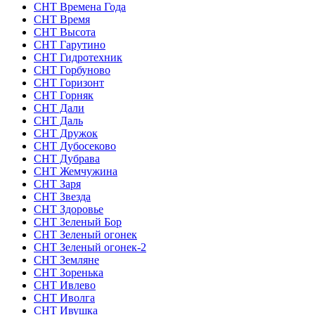
СНТ Времена Года
СНТ Время
СНТ Высота
СНТ Гарутино
СНТ Гидротехник
СНТ Горбуново
СНТ Горизонт
СНТ Горняк
СНТ Дали
СНТ Даль
СНТ Дружок
СНТ Дубосеково
СНТ Дубрава
СНТ Жемчужина
СНТ Заря
СНТ Звезда
СНТ Здоровье
СНТ Зеленый Бор
СНТ Зеленый огонек
СНТ Зеленый огонек-2
СНТ Земляне
СНТ Зоренька
СНТ Ивлево
СНТ Иволга
СНТ Ивушка