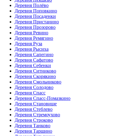
Деревня Полёво
Деревня Поповкино
Деревня Посаденки
Деревня Пристанино
Деревня Прозорово
Деревня Ревино
Деревня Ремягино
Деревня Руза
Деревня Рысиха
Деревня Сапегино
Деревня Сафатово
Деревня Себенки
Деревня Ситниково
Деревня Скорякино
Деревня Смольниково
Деревня Солодово
Деревня Спасс
Деревня Спасс-Помазкино
Деревня Становище
Деревня Стеблево
Деревня Стремоухово
Деревня Строково
Деревня Танково
Деревня Таршино