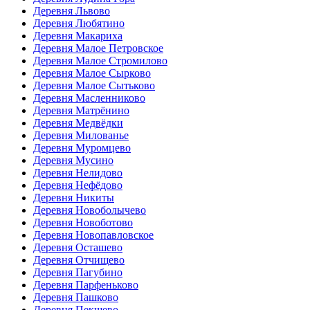
Деревня Львово
Деревня Любятино
Деревня Макариха
Деревня Малое Петровское
Деревня Малое Стромилово
Деревня Малое Сырково
Деревня Малое Сытьково
Деревня Масленниково
Деревня Матрёнино
Деревня Медвёдки
Деревня Милованье
Деревня Муромцево
Деревня Мусино
Деревня Нелидово
Деревня Нефёдово
Деревня Никиты
Деревня Новоболычево
Деревня Новоботово
Деревня Новопавловское
Деревня Осташево
Деревня Отчищево
Деревня Пагубино
Деревня Парфеньково
Деревня Пашково
Деревня Пекшево