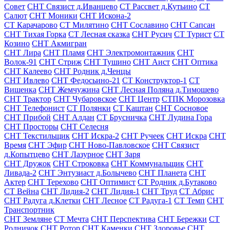
Совет
СНТ Связист д.Иванцево
СТ Рассвет д.Кутьино
СТ
Салют
СНТ Моники
СНТ Искона-2
СТ Карачарово
СТ Милятино
СНТ Сославино
СНТ Сапсан
СНТ Тихая Горка
СТ Лесная сказка
СНТ Русич
СТ Турист
СТ
Козино
СНТ Акмигран
СНТ Лира
СНТ Пламя
СНТ Электромонтажник
СНТ
Волок-91
СНТ Стриж
СНТ Тушино
СНТ Аист
СНТ Оптика
СНТ Калеево
СНТ Родник д.Ченцы
СНТ Ивлево
СНТ Федосьино-21
СТ Конструктор-1
СТ
Вишенка
СНТ Жемчужина
СНТ Лесная Поляна д.Тимошево
СНТ Трактор
СНТ Чубаровское
СНТ Центр
СТПК Морозовка
СНТ Телефонист
СТ Полянки
СТ Каштан
СНТ Сосновое
СНТ Прибой
СНТ Алдан
СТ Брусничка
СНТ Лудина Гора
СНТ Просторы
СНТ Селесня
СНТ Текстильщик
СНТ Искра-2
СНТ Ручеек
СНТ Искра
СНТ
Время
СНТ Эфир
СНТ Ново-Павловское
СНТ Связист
д.Копытцево
СНТ Лазурное
СНТ Заря
СНТ Дружок
СНТ Строковка
СНТ Коммунальщик
СНТ
Ливада-2
СНТ Энтузиаст д.Болычево
СНТ Планета
СНТ
Актер
СНТ Терехово
СНТ Оптимист
СТ Родник д.Бутаково
СТ Вейна
СНТ Лидия-2
СНТ Лидия-1
СНТ Труд
СТ Абрис
СНТ Радуга д.Клетки
СНТ Лесное
СТ Радуга-1
СТ Темп
СНТ
Транспортник
СНТ Земляне
СТ Мечта
СНТ Перспектива
СНТ Бережки
СТ
Родничок
СНТ Ротор
СНТ Каменки
СНТ Здоровье
СНТ