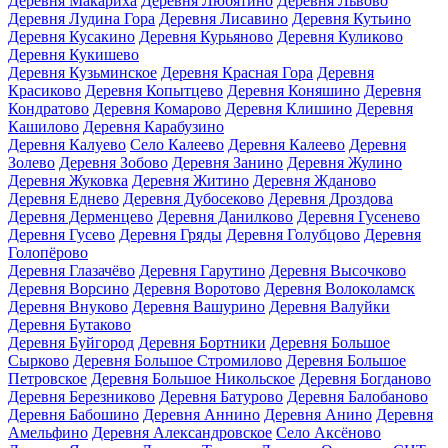
Деревня Макариха
Деревня Любятино
Деревня Львово
Деревня Лудина Гора
Деревня Лисавино
Деревня Кутьино
Деревня Кусакино
Деревня Курьяново
Деревня Куликово
Деревня Кукишево
Деревня Кузьминское
Деревня Красная Гора
Деревня
Красиково
Деревня Копытцево
Деревня Коняшино
Деревня
Кондратово
Деревня Комарово
Деревня Клишино
Деревня
Кашилово
Деревня Карабузино
Деревня Калуево
Село Калеево
Деревня Калеево
Деревня
Золево
Деревня Зобово
Деревня Занино
Деревня Жулино
Деревня Жуковка
Деревня Житино
Деревня Жданово
Деревня Еднево
Деревня Дубосеково
Деревня Дроздова
Деревня Дерменцево
Деревня Данилково
Деревня Гусенево
Деревня Гусево
Деревня Гряды
Деревня Голубцово
Деревня
Голопёрово
Деревня Глазачёво
Деревня Гарутино
Деревня Высочково
Деревня Ворсино
Деревня Воротово
Деревня Волоколамск
Деревня Внуково
Деревня Вашурино
Деревня Валуйки
Деревня Бутаково
Деревня Буйгород
Деревня Бортники
Деревня Большое
Сырково
Деревня Большое Стромилово
Деревня Большое
Петровское
Деревня Большое Никольское
Деревня Богданово
Деревня Березниково
Деревня Батурово
Деревня Балобаново
Деревня Бабошино
Деревня Аннино
Деревня Анино
Деревня
Амельфино
Деревня Александровское
Село Аксёново