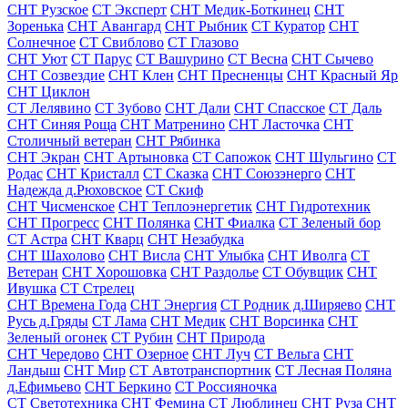
СНТ Рузское
СТ Эксперт
СНТ Медик-Боткинец
СНТ
Зоренька
СНТ Авангард
СНТ Рыбник
СТ Куратор
СНТ
Солнечное
СТ Свиблово
СТ Глазово
СНТ Уют
СТ Парус
СТ Вашурино
СТ Весна
СНТ Сычево
СНТ Созвездие
СНТ Клен
СНТ Пресненцы
СНТ Красный Яр
СНТ Циклон
СТ Лелявино
СТ Зубово
СНТ Дали
СНТ Спасское
СТ Даль
СНТ Синяя Роща
СНТ Матренино
СНТ Ласточка
СНТ
Столичный ветеран
СНТ Рябинка
СНТ Экран
СНТ Артыновка
СТ Сапожок
СНТ Шульгино
СТ
Родас
СНТ Кристалл
СТ Сказка
СНТ Союзэнерго
СНТ
Надежда д.Рюховское
СТ Скиф
СНТ Чисменское
СНТ Теплоэнергетик
СНТ Гидротехник
СНТ Прогресс
СНТ Полянка
СНТ Фиалка
СТ Зеленый бор
СТ Астра
СНТ Кварц
СНТ Незабудка
СНТ Шахолово
СНТ Висла
СНТ Улыбка
СНТ Иволга
СТ
Ветеран
СНТ Хорошовка
СНТ Раздолье
СТ Обувщик
СНТ
Ивушка
СТ Стрелец
СНТ Времена Года
СНТ Энергия
СТ Родник д.Ширяево
СНТ
Русь д.Гряды
СТ Лама
СНТ Медик
СНТ Ворсинка
СНТ
Зеленый огонек
СТ Рубин
СНТ Природа
СНТ Чередово
СНТ Озерное
СНТ Луч
СТ Вельга
СНТ
Ландыш
СНТ Мир
СТ Автотранспортник
СТ Лесная Поляна
д.Ефимьево
СНТ Беркино
СТ Россияночка
СТ Светотехника
СНТ Фемина
СТ Люблинец
СНТ Руза
СНТ