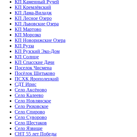
КП Каменный Ручей
КП Кремлёвский
КП Лама-Виладж
КП Лесное Озеро
КП Львовские Озера
КП Мартово
КП Морозко
КП Новорижские Озера
КП Рузза
КП Рузский Эко-Дом
КП Солнце
КП Спасские Дачи
Поселок Чисмена
Посёлок Шитьково
ПСХК Ярополецкий
СДТ Ирис
Село Аксёново
Село Калеево
Село Новлянское
Село Рюховское
Село Спирово
Село Суворово
Село Шестаков
Село Язвище
СНТ 55 лет Победы