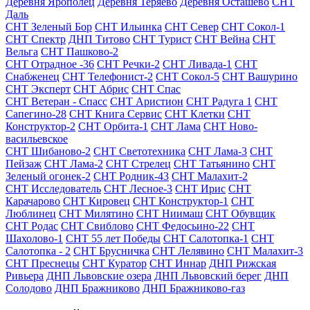
Деревня Ярополец
Деревня Теряево
Деревня Осташево
СНТ
Даль
СНТ Зеленый Бор
СНТ Ильинка
СНТ Север
СНТ Сокол-1
СНТ Спектр
ДНП Титово
СНТ Турист
СНТ Вейна
СНТ
Вельга
СНТ Пашково-2
СНТ Отрадное -36
СНТ Речки-2
СНТ Ливада-1
СНТ
Снабженец
СНТ Телефонист-2
СНТ Сокол-5
СНТ Вашурино
СНТ Эксперт
СНТ Абрис
СНТ Спас
СНТ Ветеран - Спасс
СНТ Аристион
СНТ Радуга 1
СНТ
Сапегино-28
СНТ Книга Сервис
СНТ Клетки
СНТ
Конструктор-2
СНТ Орбита-1
СНТ Лама
СНТ Ново-
васильевское
СНТ Шибаново-2
СНТ Светотехника
СНТ Лама-3
СНТ
Пейзаж
СНТ Лама-2
СНТ Стрелец
СНТ Татьянино
СНТ
Зеленый огонек-2
СНТ Родник-43
СНТ Малахит-2
СНТ Исследователь
СНТ Лесное-3
СНТ Ирис
СНТ
Карачарово
СНТ Кировец
СНТ Конструктор-1
СНТ
Люблинец
СНТ Милятино
СНТ Ниимаш
СНТ Обувщик
СНТ Родас
СНТ Свиблово
СНТ Федосьино-22
СНТ
Шахолово-1
СНТ 55 лет Победы
СНТ Салотопка-1
СНТ
Салотопка - 2
СНТ Брусничка
СНТ Лелявино
СНТ Малахит-3
СНТ Преснецы
СНТ Куратор
СНТ Иннар
ДНП Рижская
Ривьера
ДНП Львовские озера
ДНП Львовский берег
ДНП
Солодово
ДНП Бражниково
ДНП Бражниково-газ