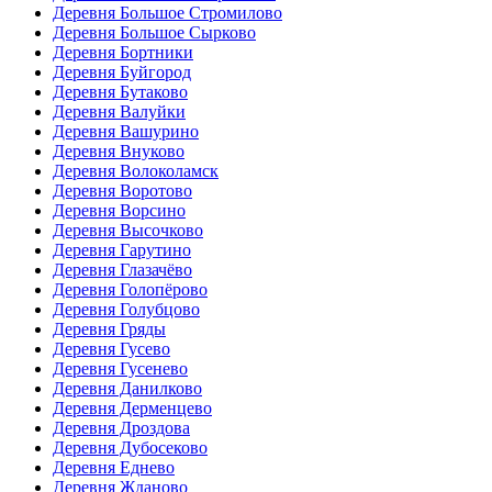
Деревня Большое Стромилово
Деревня Большое Сырково
Деревня Бортники
Деревня Буйгород
Деревня Бутаково
Деревня Валуйки
Деревня Вашурино
Деревня Внуково
Деревня Волоколамск
Деревня Воротово
Деревня Ворсино
Деревня Высочково
Деревня Гарутино
Деревня Глазачёво
Деревня Голопёрово
Деревня Голубцово
Деревня Гряды
Деревня Гусево
Деревня Гусенево
Деревня Данилково
Деревня Дерменцево
Деревня Дроздова
Деревня Дубосеково
Деревня Еднево
Деревня Жданово