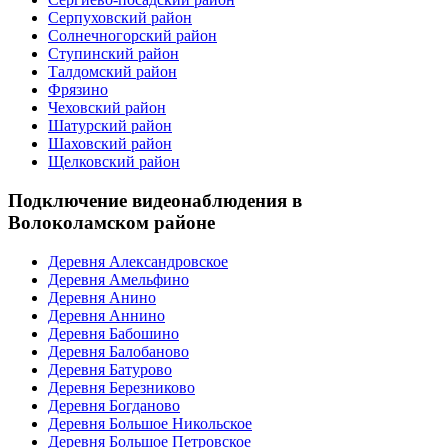
Серпуховский район
Солнечногорский район
Ступинский район
Талдомский район
Фрязино
Чеховский район
Шатурский район
Шаховский район
Щелковский район
Подключение видеонаблюдения в
Волоколамском районе
Деревня Александровское
Деревня Амельфино
Деревня Анино
Деревня Аннино
Деревня Бабошино
Деревня Балобаново
Деревня Батурово
Деревня Березниково
Деревня Богданово
Деревня Большое Никольское
Деревня Большое Петровское