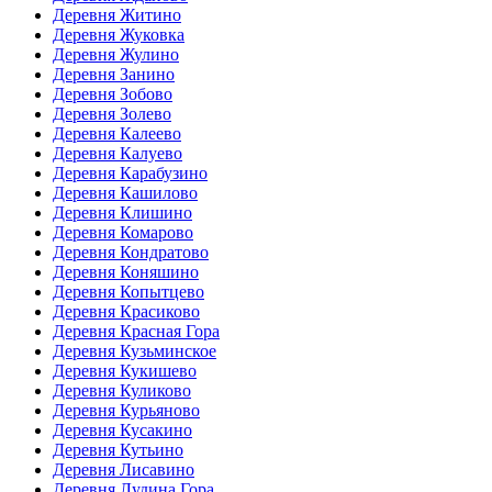
Деревня Житино
Деревня Жуковка
Деревня Жулино
Деревня Занино
Деревня Зобово
Деревня Золево
Деревня Калеево
Деревня Калуево
Деревня Карабузино
Деревня Кашилово
Деревня Клишино
Деревня Комарово
Деревня Кондратово
Деревня Коняшино
Деревня Копытцево
Деревня Красиково
Деревня Красная Гора
Деревня Кузьминское
Деревня Кукишево
Деревня Куликово
Деревня Курьяново
Деревня Кусакино
Деревня Кутьино
Деревня Лисавино
Деревня Лудина Гора