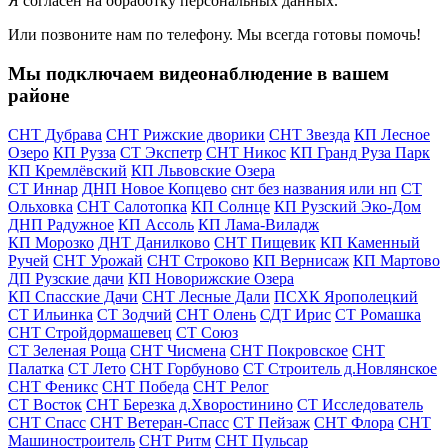
Я согласен на обработку персональных данных.
Или позвоните нам по телефону. Мы всегда готовы помочь!
Мы подключаем видеонаблюдение в вашем
районе
СНТ Дубрава
СНТ Рижские дворики
СНТ Звезда
КП Лесное
Озеро
КП Рузза
СТ Экспетр
СНТ Никос
КП Гранд Руза Парк
КП Кремлёвский
КП Львовские Озера
СТ Иннар
ДНП Новое Копцево
снт без названия или нп
СТ
Ольховка
СНТ Салотопка
КП Солнце
КП Рузский Эко-Дом
ДНП Радужное
КП Ассоль
КП Лама-Виладж
КП Морозко
ДНТ Данилково
СНТ Пищевик
КП Каменный
Ручей
СНТ Урожай
СНТ Строково
КП Вернисаж
КП Мартово
ДП Рузские дачи
КП Новорижские Озера
КП Спасские Дачи
СНТ Лесные Дали
ПСХК Ярополецкий
СТ Ильинка
СТ Зодчий
СНТ Олень
СДТ Ирис
СТ Ромашка
СНТ Стройдормашевец
СТ Союз
СТ Зеленая Роща
СНТ Чисмена
СНТ Покровское
СНТ
Палатка
СТ Лето
СНТ Горбуново
СТ Строитель д.Новлянское
СНТ Феникс
СНТ Победа
СНТ Релог
СТ Восток
СНТ Березка д.Хворостинино
СТ Исследователь
СНТ Спасс
СНТ Ветеран-Спасс
СТ Пейзаж
СНТ Флора
СНТ
Машиностроитель
СНТ Ритм
СНТ Пульсар