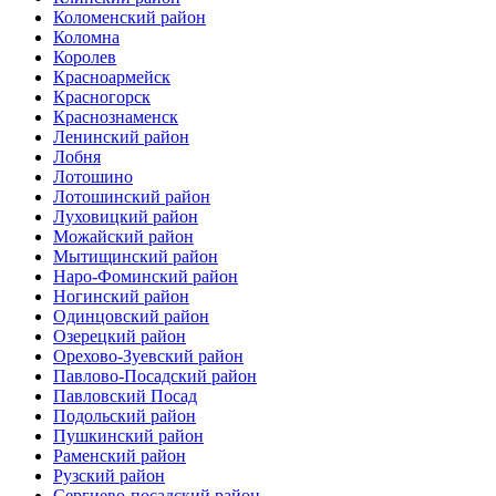
Коломенский район
Коломна
Королев
Красноармейск
Красногорск
Краснознаменск
Ленинский район
Лобня
Лотошино
Лотошинский район
Луховицкий район
Можайский район
Мытищинский район
Наро-Фоминский район
Ногинский район
Одинцовский район
Озерецкий район
Орехово-Зуевский район
Павлово-Посадский район
Павловский Посад
Подольский район
Пушкинский район
Раменский район
Рузский район
Сергиево-посадский район