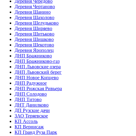
Деревня Чередово
Деревня Чертаново
Деревня Шанино
Деревня Шахолово
Деревня Шелудьково
Деревня Ширяево
Деревня Шитьково
Деревня Шишково
Деревня Щекотово
Деревня Ярополец
ДНП Бражниково
ДНП Бражниково-газ
ДНП Львовские озера
ДНП Львовский берег
ДНП Новое Копцево
ДНП Радужное
ДНП Рижская Ривьера
ДНП Солодово
ДНП Титово
ДНТ Данилково
ДП Рузские дачи
ЗАО Теряевское
КП Ассоль
КП Вернисаж
КП Гранд Руза Парк