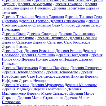
Трулиси
Деревня Трёхмарьино
Деревня Токарёво
Деревня
Тимошево
Деревня Тимонино
Деревня Терентьево
Деревня
Телегино
Деревня Татьянино
Деревня Таршино
Деревня Танково
Село
Суворово
Деревня Строково
Деревня Стремоухово
Деревня
Стеблево
Деревня Становище
Село Спирово
Деревня Спасс-
Помазкино
Деревня Спасс
Деревня Солодово
Деревня Смольниково
Деревня Скорякино
Деревня Ситниково
Деревня Себенки
Деревня Сафатово
Деревня Сапегино
Село Рюховское
Деревня Рысиха
Деревня Руза
Деревня Ремягино
Деревня Ревино
Деревня
Прозорово
Деревня Пристанино
Деревня Посаденки
Деревня
Поповкино
Деревня Полёво
Деревня Пекшево
Деревня
Пашково
Деревня Парфеньково
Деревня Пагубино
Деревня Отчищево
Деревня Новопавловское
Деревня Новоботово
Деревня
Новоболычево
Село Новлянское
Деревня Никиты
Деревня
Нефёдово
Деревня Нелидово
Деревня Мусино
Деревня Муромцево
Деревня Милованье
Деревня Медвёдки
Деревня Матрёнино
Деревня
Масленниково
Деревня Малое Сытьково
Деревня Малое
Сырково
Деревня Малое Стромилово
Деревня Малое
Петровское