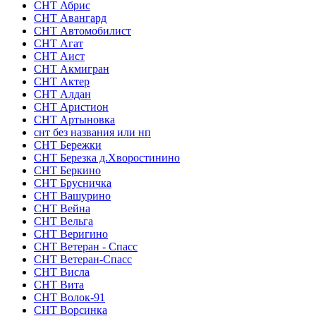
СНТ Абрис
СНТ Авангард
СНТ Автомобилист
СНТ Агат
СНТ Аист
СНТ Акмигран
СНТ Актер
СНТ Алдан
СНТ Аристион
СНТ Артыновка
снт без названия или нп
СНТ Бережки
СНТ Березка д.Хворостинино
СНТ Беркино
СНТ Брусничка
СНТ Вашурино
СНТ Вейна
СНТ Вельга
СНТ Веригино
СНТ Ветеран - Спасс
СНТ Ветеран-Спасс
СНТ Висла
СНТ Вита
СНТ Волок-91
СНТ Ворсинка