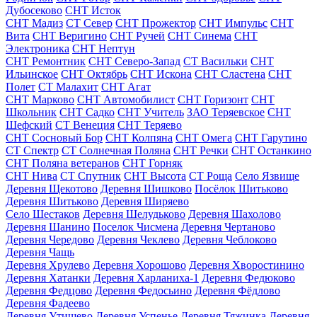
Дубосеково
СНТ Исток
СНТ Мадиз
СТ Север
СНТ Прожектор
СНТ Импульс
СНТ
Вита
СНТ Веригино
СНТ Ручей
СНТ Синема
СНТ
Электроника
СНТ Нептун
СНТ Ремонтник
СНТ Северо-Запад
СТ Васильки
СНТ
Ильинское
СНТ Октябрь
СНТ Искона
СНТ Сластена
СНТ
Полет
СТ Малахит
СНТ Агат
СНТ Марково
СНТ Автомобилист
СНТ Горизонт
СНТ
Школьник
СНТ Садко
СНТ Учитель
ЗАО Теряевское
СНТ
Шефский
СТ Венеция
СНТ Теряево
СНТ Сосновый Бор
СНТ Колпяна
СНТ Омега
СНТ Гарутино
СТ Спектр
СТ Солнечная Поляна
СНТ Речки
СНТ Останкино
СНТ Поляна ветеранов
СНТ Горняк
СНТ Нива
СТ Спутник
СНТ Высота
СТ Роща
Село Язвище
Деревня Щекотово
Деревня Шишково
Посёлок Шитьково
Деревня Шитьково
Деревня Ширяево
Село Шестаков
Деревня Шелудьково
Деревня Шахолово
Деревня Шанино
Поселок Чисмена
Деревня Чертаново
Деревня Чередово
Деревня Чеклево
Деревня Чеблоково
Деревня Чащь
Деревня Хрулево
Деревня Хорошово
Деревня Хворостинино
Деревня Хатанки
Деревня Харланиха-1
Деревня Федюково
Деревня Федцово
Деревня Федосьино
Деревня Фёдлово
Деревня Фадеево
Деревня Утишево
Деревня Успенье
Деревня Тяжинка
Деревня