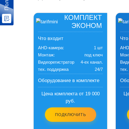
КОМПЛЕКТ
ЭКОНОМ
Что входит
Что
AHD-камера:
1 шт
AHD
Монтаж:
под ключ
Мон
Видеорегистратор
4-ех канал.
Вид
тех. поддержка
24/7
тех.
Оборудование в комплекте
Обо
Цена комплекта от 19 000
Це
руб.
ПОДКЛЮЧИТЬ