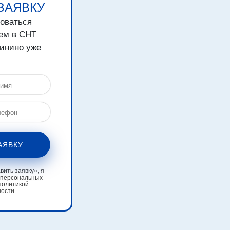
ЗАЯВКУ
зоваться
ем в СНТ
тинино уже
АЯВКУ
ить заявку», я
 персональных
политикой
ности