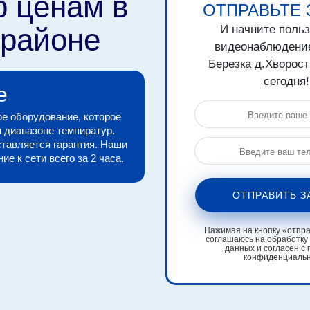
р ценам в
ОТПРАВЬТЕ 
 районе
И начните поль
видеонаблюдени
Березка д.Хворос
сегодня!
е
е оборудование, которое
 диапазоне темпиратур.
тавляется гарантия. Наши
е к сети всего за 2 часа.
ОТПРАВИТЬ З
Нажимая на кнопку «отправ
соглашаюсь на обработку
данных и согласен с 
конфиденциаль