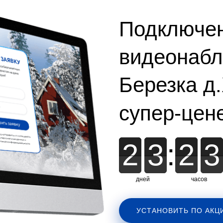
Подключе
видеонаб
Березка д
супер-цен
2
2
3
3
:
2
2
3
3
дней
часов
УСТАНОВИТЬ ПО АКЦ