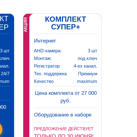
КТ
КОМПЛЕКТ
АКЦИЯ!
СУПЕР+
ЕР
Интернет
3 шт
AHD-камера:
3 шт
ключ
Монтаж:
под ключ
анал.
Регистратор
4-ех канал.
24/7
Тех. поддержка
Премиум
imum
Качество
maximum
Цена комплекта от 27 000
руб.
000
Оборудование в наборе
ПРЕДЛОЖЕНИЕ ДЕЙСТВУЕТ
ТОЛЬКО ДО 30 ИЮНЯ!