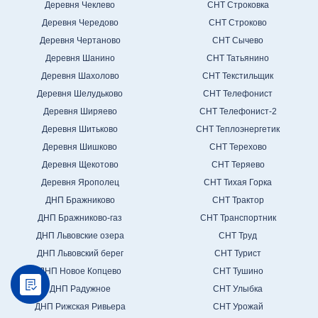
Деревня Чеклево
СНТ Строковка
Деревня Чередово
СНТ Строково
Деревня Чертаново
СНТ Сычево
Деревня Шанино
СНТ Татьянино
Деревня Шахолово
СНТ Текстильщик
Деревня Шелудьково
СНТ Телефонист
Деревня Ширяево
СНТ Телефонист-2
Деревня Шитьково
СНТ Теплоэнергетик
Деревня Шишково
СНТ Терехово
Деревня Щекотово
СНТ Теряево
Деревня Ярополец
СНТ Тихая Горка
ДНП Бражниково
СНТ Трактор
ДНП Бражниково-газ
СНТ Транспортник
ДНП Львовские озера
СНТ Труд
ДНП Львовский берег
СНТ Турист
ДНП Новое Копцево
СНТ Тушино
ДНП Радужное
СНТ Улыбка
ДНП Рижская Ривьера
СНТ Урожай