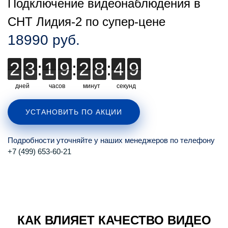
Подключение видеонаблюдения в
СНТ Лидия-2 по супер-цене
18990 руб.
2
2
3
3
:
1
1
9
9
:
2
2
8
8
8
:
4
4
4
8
8
8
дней
часов
минут
секунд
УСТАНОВИТЬ ПО АКЦИИ
Подробности уточняйте у наших менеджеров по телефону
+7 (499) 653-60-21
КАК ВЛИЯЕТ КАЧЕСТВО ВИДЕО