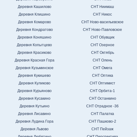
Деревня Кашилово
СНТ Ниимаш
Деревня Клишино
СНТ Никос
Деревня Комарово
СНТ Ново-васильевское
Деревня Кондратово
СНТ Ново-Павловское
Деревня Коняшино
СНТ Обувщик
Деревня Копытцево
СНТ Озерное
Деревня Красиково
СНТ Октябрь
Деревня Красная Гора
СНТ Олень
Деревня Кузьминское
СНТ Омега
Деревня Кукишево
СНТ Оптика
Деревня Куликово
СНТ Оптимист
Деревня Курьяново
СНТ Орбита-1
Деревня Кусакино
СНТ Останкино
Деревня Кутьино
СНТ Отрадное -36
Деревня Лисавино
СНТ Палатка
Деревня Лудина Гора
СНТ Пашково-2
Деревня Львово
СНТ Пейзаж
Деревня Любятино
СНТ Перспектива