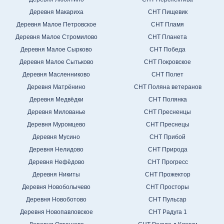
Деревня Макариха
СНТ Пищевик
Деревня Малое Петровское
СНТ Пламя
Деревня Малое Стромилово
СНТ Планета
Деревня Малое Сырково
СНТ Победа
Деревня Малое Сытьково
СНТ Покровское
Деревня Масленниково
СНТ Полет
Деревня Матрёнино
СНТ Поляна ветеранов
Деревня Медвёдки
СНТ Полянка
Деревня Милованье
СНТ Пресненцы
Деревня Муромцево
СНТ Преснецы
Деревня Мусино
СНТ Прибой
Деревня Нелидово
СНТ Природа
Деревня Нефёдово
СНТ Прогресс
Деревня Никиты
СНТ Прожектор
Деревня Новоболычево
СНТ Просторы
Деревня Новоботово
СНТ Пульсар
Деревня Новопавловское
СНТ Радуга 1