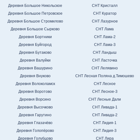
Деревня Большое Никольское
СНТ Кристалл
Деревня Большое Петровское
СНТ Куратор
Деревня Большое Стромилово
СНТ Лазурное
Деревня Большое Сырково
СНТ Лама
Деревня Бортники
СНТ Лама-2
Деревня Буйгород
СНТ Лама-3
Деревня Бутаково
СНТ Ландыш
Деревня Валуйки
СНТ Ласточка
Деревня Вашурино
СНТ Лелявино
Деревня Внуково
СНТ Лесная Поляна д.Тимошево
Деревня Волоколамск
СНТ Лесное
Деревня Воротово
СНТ Лесное-3
Деревня Ворсино
СНТ Лесные Дали
Деревня Высочково
СНТ Ливада-1
Деревня Гарутино
СНТ Ливада-2
Деревня Глазачёво
СНТ Лидия-1
Деревня Голопёрово
СНТ Лидия-3
Деревня Голубцово
СНТ Лира