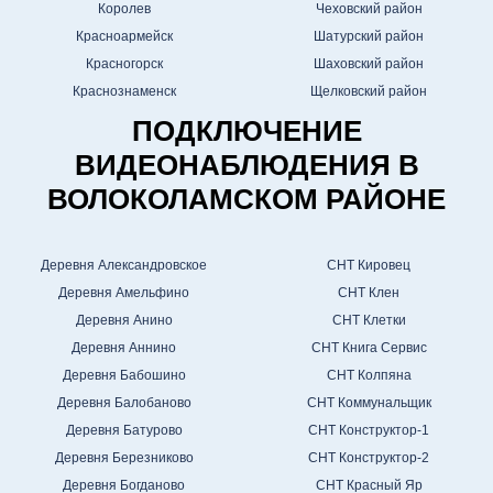
Королев
Чеховский район
Красноармейск
Шатурский район
Красногорск
Шаховский район
Краснознаменск
Щелковский район
ПОДКЛЮЧЕНИЕ
ВИДЕОНАБЛЮДЕНИЯ В
ВОЛОКОЛАМСКОМ РАЙОНЕ
Деревня Александровское
СНТ Кировец
Деревня Амельфино
СНТ Клен
Деревня Анино
СНТ Клетки
Деревня Аннино
СНТ Книга Сервис
Деревня Бабошино
СНТ Колпяна
Деревня Балобаново
СНТ Коммунальщик
Деревня Батурово
СНТ Конструктор-1
Деревня Березниково
СНТ Конструктор-2
Деревня Богданово
СНТ Красный Яр