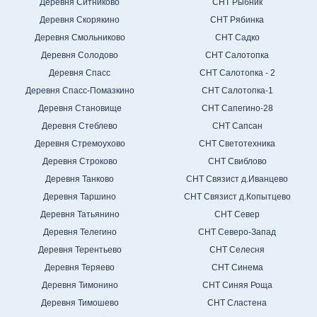
Деревня Ситниково
СНТ Рыбник
Деревня Скорякино
СНТ Рябинка
Деревня Смольниково
СНТ Садко
Деревня Солодово
СНТ Салотопка
Деревня Спасс
СНТ Салотопка - 2
Деревня Спасс-Помазкино
СНТ Салотопка-1
Деревня Становище
СНТ Сапегино-28
Деревня Стеблево
СНТ Сапсан
Деревня Стремоухово
СНТ Светотехника
Деревня Строково
СНТ Свиблово
Деревня Танково
СНТ Связист д.Иванцево
Деревня Таршино
СНТ Связист д.Копытцево
Деревня Татьянино
СНТ Север
Деревня Телегино
СНТ Северо-Запад
Деревня Терентьево
СНТ Селесня
Деревня Теряево
СНТ Синема
Деревня Тимонино
СНТ Синяя Роща
Деревня Тимошево
СНТ Сластена