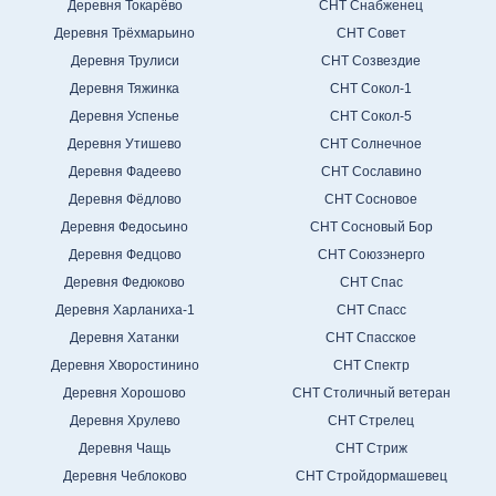
Деревня Токарёво
СНТ Снабженец
Деревня Трёхмарьино
СНТ Совет
Деревня Трулиси
СНТ Созвездие
Деревня Тяжинка
СНТ Сокол-1
Деревня Успенье
СНТ Сокол-5
Деревня Утишево
СНТ Солнечное
Деревня Фадеево
СНТ Сославино
Деревня Фёдлово
СНТ Сосновое
Деревня Федосьино
СНТ Сосновый Бор
Деревня Федцово
СНТ Союзэнерго
Деревня Федюково
СНТ Спас
Деревня Харланиха-1
СНТ Спасс
Деревня Хатанки
СНТ Спасское
Деревня Хворостинино
СНТ Спектр
Деревня Хорошово
СНТ Столичный ветеран
Деревня Хрулево
СНТ Стрелец
Деревня Чащь
СНТ Стриж
Деревня Чеблоково
СНТ Стройдормашевец