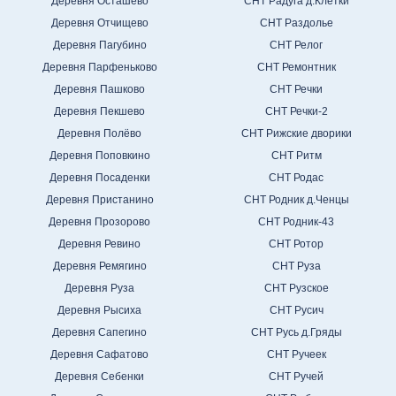
Деревня Осташево
СНТ Радуга д.Клетки
Деревня Отчищево
СНТ Раздолье
Деревня Пагубино
СНТ Релог
Деревня Парфеньково
СНТ Ремонтник
Деревня Пашково
СНТ Речки
Деревня Пекшево
СНТ Речки-2
Деревня Полёво
СНТ Рижские дворики
Деревня Поповкино
СНТ Ритм
Деревня Посаденки
СНТ Родас
Деревня Пристанино
СНТ Родник д.Ченцы
Деревня Прозорово
СНТ Родник-43
Деревня Ревино
СНТ Ротор
Деревня Ремягино
СНТ Руза
Деревня Руза
СНТ Рузское
Деревня Рысиха
СНТ Русич
Деревня Сапегино
СНТ Русь д.Гряды
Деревня Сафатово
СНТ Ручеек
Деревня Себенки
СНТ Ручей