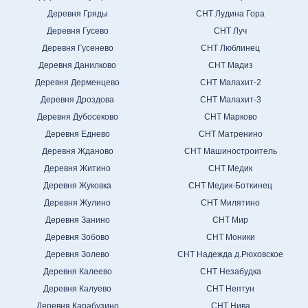
Деревня Гряды
СНТ Лудина Гора
Деревня Гусево
СНТ Луч
Деревня Гусенево
СНТ Люблинец
Деревня Данилково
СНТ Мадиз
Деревня Дерменцево
СНТ Малахит-2
Деревня Дроздова
СНТ Малахит-3
Деревня Дубосеково
СНТ Марково
Деревня Еднево
СНТ Матренино
Деревня Жданово
СНТ Машиностроитель
Деревня Житино
СНТ Медик
Деревня Жуковка
СНТ Медик-Боткинец
Деревня Жулино
СНТ Милятино
Деревня Занино
СНТ Мир
Деревня Зобово
СНТ Моники
Деревня Золево
СНТ Надежда д.Рюховское
Деревня Калеево
СНТ Незабудка
Деревня Калуево
СНТ Нептун
Деревня Карабузино
СНТ Нива