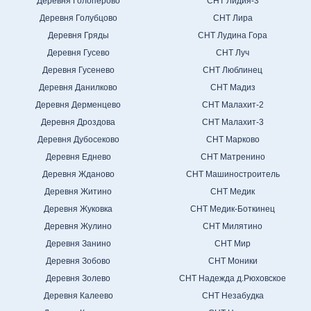
Деревня Голопёрово
СНТ Лидия-3
Деревня Голубцово
СНТ Лира
Деревня Гряды
СНТ Лудина Гора
Деревня Гусево
СНТ Луч
Деревня Гусенево
СНТ Люблинец
Деревня Данилково
СНТ Мадиз
Деревня Дерменцево
СНТ Малахит-2
Деревня Дроздова
СНТ Малахит-3
Деревня Дубосеково
СНТ Марково
Деревня Еднево
СНТ Матренино
Деревня Жданово
СНТ Машиностроитель
Деревня Житино
СНТ Медик
Деревня Жуковка
СНТ Медик-Боткинец
Деревня Жулино
СНТ Милятино
Деревня Занино
СНТ Мир
Деревня Зобово
СНТ Моники
Деревня Золево
СНТ Надежда д.Рюховское
Деревня Калеево
СНТ Незабудка