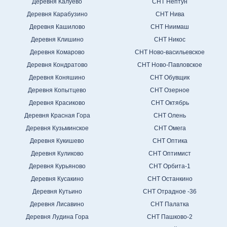
Деревня Калуево
СНТ Нептун
Деревня Карабузино
СНТ Нива
Деревня Кашилово
СНТ Ниимаш
Деревня Клишино
СНТ Никос
Деревня Комарово
СНТ Ново-васильевское
Деревня Кондратово
СНТ Ново-Павловское
Деревня Коняшино
СНТ Обувщик
Деревня Копытцево
СНТ Озерное
Деревня Красиково
СНТ Октябрь
Деревня Красная Гора
СНТ Олень
Деревня Кузьминское
СНТ Омега
Деревня Кукишево
СНТ Оптика
Деревня Куликово
СНТ Оптимист
Деревня Курьяново
СНТ Орбита-1
Деревня Кусакино
СНТ Останкино
Деревня Кутьино
СНТ Отрадное -36
Деревня Лисавино
СНТ Палатка
Деревня Лудина Гора
СНТ Пашково-2