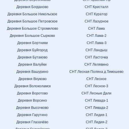
Деревня Богданово
СНТ Кристалл
Деревня Большое Никольское
СНТ Куратор
Деревня Большое Петровское
СНТ Лазурное
Деревня Большое Стромилово
СНТ Лама
Деревня Большое Сырково
СНТ Лама-2
Деревня Бортники
СНТ Лама-3
Деревня Буйгород
СНТ Ландыш
Деревня Бутаково
СНТ Ласточка
Деревня Валуйки
СНТ Лелявино
Деревня Вашурино
СНТ Лесная Поляна д.Тимошево
Деревня Внуково
СНТ Лесное
Деревня Волоколамск
СНТ Лесное-3
Деревня Воротово
СНТ Лесные Дали
Деревня Ворсино
СНТ Ливада-1
Деревня Высочково
СНТ Ливада-2
Деревня Гарутино
СНТ Лидия-1
Деревня Глазачёво
СНТ Лидия-2