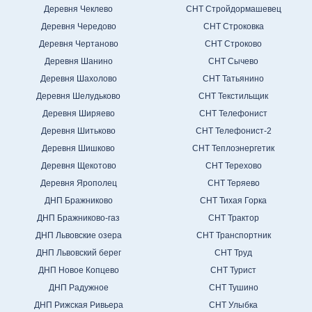
Деревня Чеклево
СНТ Стройдормашевец
Деревня Чередово
СНТ Строковка
Деревня Чертаново
СНТ Строково
Деревня Шанино
СНТ Сычево
Деревня Шахолово
СНТ Татьянино
Деревня Шелудьково
СНТ Текстильщик
Деревня Ширяево
СНТ Телефонист
Деревня Шитьково
СНТ Телефонист-2
Деревня Шишково
СНТ Теплоэнергетик
Деревня Щекотово
СНТ Терехово
Деревня Ярополец
СНТ Теряево
ДНП Бражниково
СНТ Тихая Горка
ДНП Бражниково-газ
СНТ Трактор
ДНП Львовские озера
СНТ Транспортник
ДНП Львовский берег
СНТ Труд
ДНП Новое Копцево
СНТ Турист
ДНП Радужное
СНТ Тушино
ДНП Рижская Ривьера
СНТ Улыбка