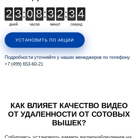
2
2
3
3
:
0
0
8
8
:
3
3
2
2
:
3
3
3
3
3
3
дней
часов
минут
секунд
УСТАНОВИТЬ ПО АКЦИИ
Подробности уточняйте у наших менеджеров по телефону
+7 (499) 653-60-21
КАК ВЛИЯЕТ КАЧЕСТВО ВИДЕО
ОТ УДАЛЕННОСТИ ОТ СОТОВЫХ
ВЫШЕК?
Собираясь установить камеру видеонаблюдения на