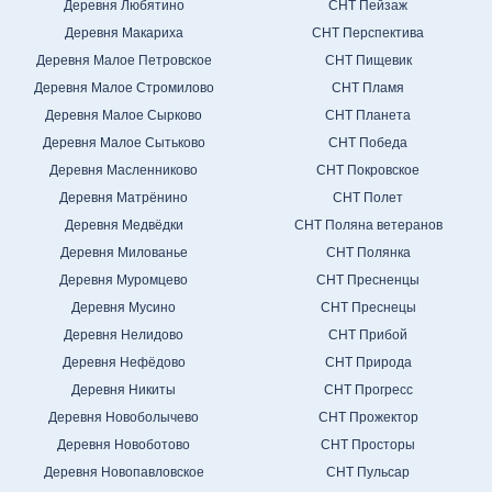
Деревня Любятино
СНТ Пейзаж
Деревня Макариха
СНТ Перспектива
Деревня Малое Петровское
СНТ Пищевик
Деревня Малое Стромилово
СНТ Пламя
Деревня Малое Сырково
СНТ Планета
Деревня Малое Сытьково
СНТ Победа
Деревня Масленниково
СНТ Покровское
Деревня Матрёнино
СНТ Полет
Деревня Медвёдки
СНТ Поляна ветеранов
Деревня Милованье
СНТ Полянка
Деревня Муромцево
СНТ Пресненцы
Деревня Мусино
СНТ Преснецы
Деревня Нелидово
СНТ Прибой
Деревня Нефёдово
СНТ Природа
Деревня Никиты
СНТ Прогресс
Деревня Новоболычево
СНТ Прожектор
Деревня Новоботово
СНТ Просторы
Деревня Новопавловское
СНТ Пульсар