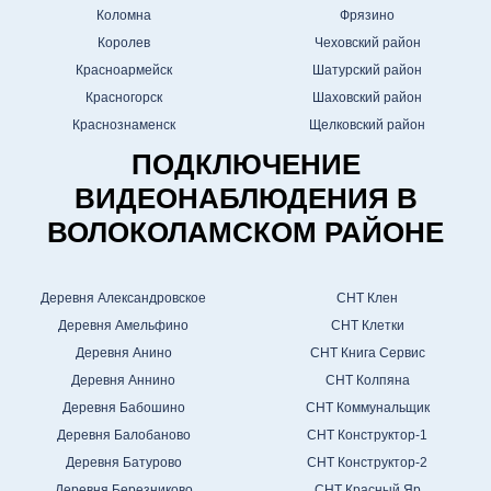
Коломна
Фрязино
Королев
Чеховский район
Красноармейск
Шатурский район
Красногорск
Шаховский район
Краснознаменск
Щелковский район
ПОДКЛЮЧЕНИЕ
ВИДЕОНАБЛЮДЕНИЯ В
ВОЛОКОЛАМСКОМ РАЙОНЕ
Деревня Александровское
СНТ Клен
Деревня Амельфино
СНТ Клетки
Деревня Анино
СНТ Книга Сервис
Деревня Аннино
СНТ Колпяна
Деревня Бабошино
СНТ Коммунальщик
Деревня Балобаново
СНТ Конструктор-1
Деревня Батурово
СНТ Конструктор-2
Деревня Березниково
СНТ Красный Яр