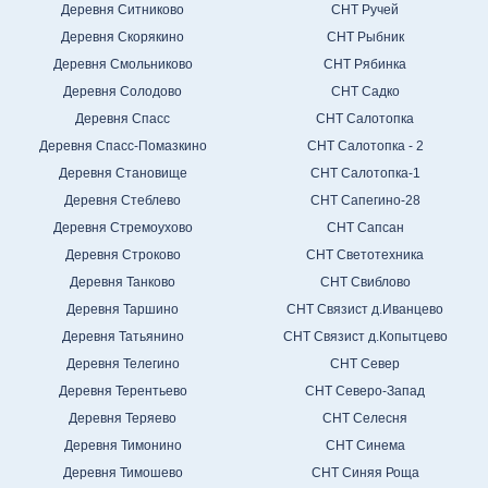
Деревня Ситниково
СНТ Ручей
Деревня Скорякино
СНТ Рыбник
Деревня Смольниково
СНТ Рябинка
Деревня Солодово
СНТ Садко
Деревня Спасс
СНТ Салотопка
Деревня Спасс-Помазкино
СНТ Салотопка - 2
Деревня Становище
СНТ Салотопка-1
Деревня Стеблево
СНТ Сапегино-28
Деревня Стремоухово
СНТ Сапсан
Деревня Строково
СНТ Светотехника
Деревня Танково
СНТ Свиблово
Деревня Таршино
СНТ Связист д.Иванцево
Деревня Татьянино
СНТ Связист д.Копытцево
Деревня Телегино
СНТ Север
Деревня Терентьево
СНТ Северо-Запад
Деревня Теряево
СНТ Селесня
Деревня Тимонино
СНТ Синема
Деревня Тимошево
СНТ Синяя Роща