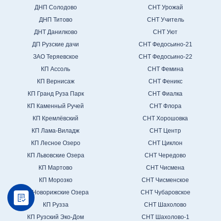
ДНП Солодово
СНТ Урожай
ДНП Титово
СНТ Учитель
ДНТ Данилково
СНТ Уют
ДП Рузские дачи
СНТ Федосьино-21
ЗАО Теряевское
СНТ Федосьино-22
КП Ассоль
СНТ Фемина
КП Вернисаж
СНТ Феникс
КП Гранд Руза Парк
СНТ Фиалка
КП Каменный Ручей
СНТ Флора
КП Кремлёвский
СНТ Хорошовка
КП Лама-Виладж
СНТ Центр
КП Лесное Озеро
СНТ Циклон
КП Львовские Озера
СНТ Чередово
КП Мартово
СНТ Чисмена
КП Морозко
СНТ Чисменское
КП Новорижские Озера
СНТ Чубаровское
КП Рузза
СНТ Шахолово
КП Рузский Эко-Дом
СНТ Шахолово-1