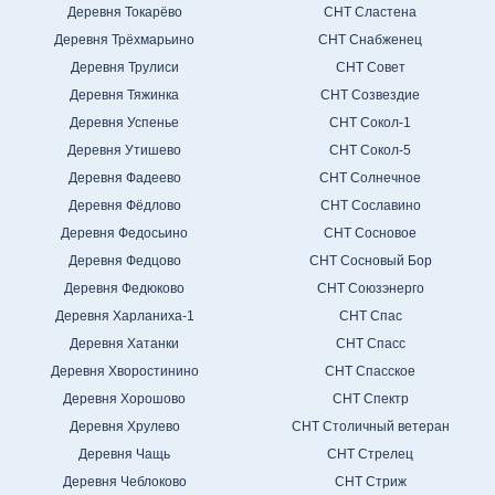
Деревня Токарёво
СНТ Сластена
Деревня Трёхмарьино
СНТ Снабженец
Деревня Трулиси
СНТ Совет
Деревня Тяжинка
СНТ Созвездие
Деревня Успенье
СНТ Сокол-1
Деревня Утишево
СНТ Сокол-5
Деревня Фадеево
СНТ Солнечное
Деревня Фёдлово
СНТ Сославино
Деревня Федосьино
СНТ Сосновое
Деревня Федцово
СНТ Сосновый Бор
Деревня Федюково
СНТ Союзэнерго
Деревня Харланиха-1
СНТ Спас
Деревня Хатанки
СНТ Спасс
Деревня Хворостинино
СНТ Спасское
Деревня Хорошово
СНТ Спектр
Деревня Хрулево
СНТ Столичный ветеран
Деревня Чащь
СНТ Стрелец
Деревня Чеблоково
СНТ Стриж