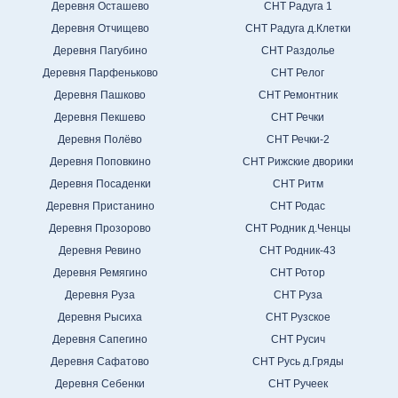
Деревня Осташево
СНТ Радуга 1
Деревня Отчищево
СНТ Радуга д.Клетки
Деревня Пагубино
СНТ Раздолье
Деревня Парфеньково
СНТ Релог
Деревня Пашково
СНТ Ремонтник
Деревня Пекшево
СНТ Речки
Деревня Полёво
СНТ Речки-2
Деревня Поповкино
СНТ Рижские дворики
Деревня Посаденки
СНТ Ритм
Деревня Пристанино
СНТ Родас
Деревня Прозорово
СНТ Родник д.Ченцы
Деревня Ревино
СНТ Родник-43
Деревня Ремягино
СНТ Ротор
Деревня Руза
СНТ Руза
Деревня Рысиха
СНТ Рузское
Деревня Сапегино
СНТ Русич
Деревня Сафатово
СНТ Русь д.Гряды
Деревня Себенки
СНТ Ручеек