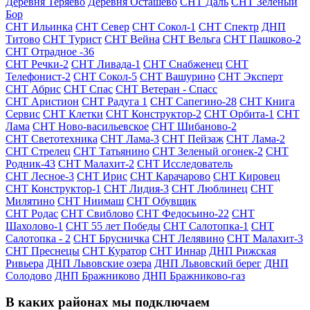
Деревня Теряево
Деревня Осташево
СНТ Даль
СНТ Зеленый
Бор
СНТ Ильинка
СНТ Север
СНТ Сокол-1
СНТ Спектр
ДНП
Титово
СНТ Турист
СНТ Вейна
СНТ Вельга
СНТ Пашково-2
СНТ Отрадное -36
СНТ Речки-2
СНТ Ливада-1
СНТ Снабженец
СНТ
Телефонист-2
СНТ Сокол-5
СНТ Вашурино
СНТ Эксперт
СНТ Абрис
СНТ Спас
СНТ Ветеран - Спасс
СНТ Аристион
СНТ Радуга 1
СНТ Сапегино-28
СНТ Книга
Сервис
СНТ Клетки
СНТ Конструктор-2
СНТ Орбита-1
СНТ
Лама
СНТ Ново-васильевское
СНТ Шибаново-2
СНТ Светотехника
СНТ Лама-3
СНТ Пейзаж
СНТ Лама-2
СНТ Стрелец
СНТ Татьянино
СНТ Зеленый огонек-2
СНТ
Родник-43
СНТ Малахит-2
СНТ Исследователь
СНТ Лесное-3
СНТ Ирис
СНТ Карачарово
СНТ Кировец
СНТ Конструктор-1
СНТ Лидия-3
СНТ Люблинец
СНТ
Милятино
СНТ Ниимаш
СНТ Обувщик
СНТ Родас
СНТ Свиблово
СНТ Федосьино-22
СНТ
Шахолово-1
СНТ 55 лет Победы
СНТ Салотопка-1
СНТ
Салотопка - 2
СНТ Брусничка
СНТ Лелявино
СНТ Малахит-3
СНТ Преснецы
СНТ Куратор
СНТ Иннар
ДНП Рижская
Ривьера
ДНП Львовские озера
ДНП Львовский берег
ДНП
Солодово
ДНП Бражниково
ДНП Бражниково-газ
В каких районах мы подключаем