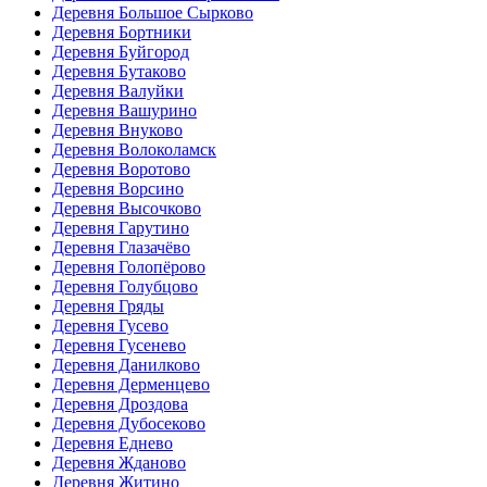
Деревня Большое Сырково
Деревня Бортники
Деревня Буйгород
Деревня Бутаково
Деревня Валуйки
Деревня Вашурино
Деревня Внуково
Деревня Волоколамск
Деревня Воротово
Деревня Ворсино
Деревня Высочково
Деревня Гарутино
Деревня Глазачёво
Деревня Голопёрово
Деревня Голубцово
Деревня Гряды
Деревня Гусево
Деревня Гусенево
Деревня Данилково
Деревня Дерменцево
Деревня Дроздова
Деревня Дубосеково
Деревня Еднево
Деревня Жданово
Деревня Житино