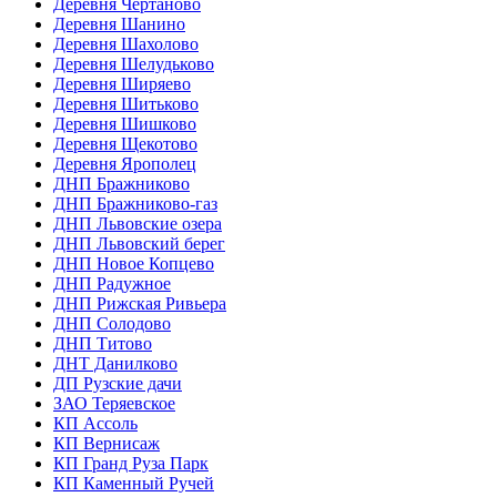
Деревня Чертаново
Деревня Шанино
Деревня Шахолово
Деревня Шелудьково
Деревня Ширяево
Деревня Шитьково
Деревня Шишково
Деревня Щекотово
Деревня Ярополец
ДНП Бражниково
ДНП Бражниково-газ
ДНП Львовские озера
ДНП Львовский берег
ДНП Новое Копцево
ДНП Радужное
ДНП Рижская Ривьера
ДНП Солодово
ДНП Титово
ДНТ Данилково
ДП Рузские дачи
ЗАО Теряевское
КП Ассоль
КП Вернисаж
КП Гранд Руза Парк
КП Каменный Ручей