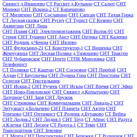
Связист д.Иванцево
СТ Рассвет д.Кутьино
СТ Салют
СНТ
Моники
СНТ Искона-2
СТ Карачарово
СТ Милятино
СНТ Сославино
СНТ Сапсан
СНТ Тихая Горка
СТ Лесная сказка
СНТ Русич
СТ Турист
СТ Козино
СНТ
Акмигран
СНТ Лира
СНТ Пламя
СНТ Электромонтажник
СНТ Волок-91
СНТ
Стриж
СНТ Тушино
СНТ Аист
СНТ Оптика
СНТ Калеево
СНТ Родник д.Ченцы
СНТ Ивлево
СНТ Федосьино-21
СТ Конструктор-1
СТ Вишенка
СНТ
Жемчужина
СНТ Лесная Поляна д.Тимошево
СНТ Трактор
СНТ Чубаровское
СНТ Центр
СТПК Морозовка
СНТ
Телефонист
СТ Полянки
СТ Каштан
СНТ Сосновое
СНТ Прибой
СНТ
Алдан
СТ Брусничка
СНТ Лудина Гора
СНТ Просторы
СНТ
Селесня
СНТ Текстильщик
СНТ Искра-2
СНТ Ручеек
СНТ Искра
СНТ Время
СНТ Эфир
СНТ Ново-Павловское
СНТ Связист д.Копытцево
СНТ
Лазурное
СНТ Заря
СНТ Дружок
СНТ Строковка
СНТ Коммунальщик
СНТ Ливада-2
СНТ
Энтузиаст д.Болычево
СНТ Планета
СНТ Актер
СНТ
Терехово
СНТ Оптимист
СТ Родник д.Бутаково
СТ Вейна
СНТ Лидия-2
СНТ Лидия-1
СНТ Труд
СТ Абрис
СНТ Радуга
д.Клетки
СНТ Лесное
СТ Радуга-1
СТ Темп
СНТ
Транспортник
СНТ Земляне
СТ Мечта
СНТ Перспектива
СНТ Бережки
СТ Родничок
СНТ