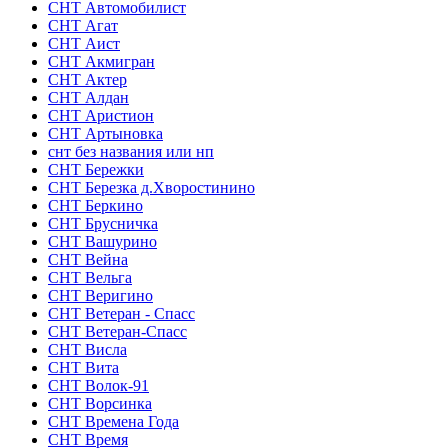
СНТ Автомобилист
СНТ Агат
СНТ Аист
СНТ Акмигран
СНТ Актер
СНТ Алдан
СНТ Аристион
СНТ Артыновка
снт без названия или нп
СНТ Бережки
СНТ Березка д.Хворостинино
СНТ Беркино
СНТ Брусничка
СНТ Вашурино
СНТ Вейна
СНТ Вельга
СНТ Веригино
СНТ Ветеран - Спасс
СНТ Ветеран-Спасс
СНТ Висла
СНТ Вита
СНТ Волок-91
СНТ Ворсинка
СНТ Времена Года
СНТ Время