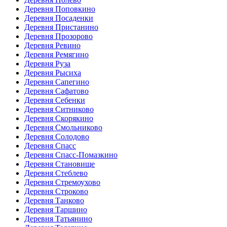
Деревня Поповкино
Деревня Посаденки
Деревня Пристанино
Деревня Прозорово
Деревня Ревино
Деревня Ремягино
Деревня Руза
Деревня Рысиха
Деревня Сапегино
Деревня Сафатово
Деревня Себенки
Деревня Ситниково
Деревня Скорякино
Деревня Смольниково
Деревня Солодово
Деревня Спасс
Деревня Спасс-Помазкино
Деревня Становище
Деревня Стеблево
Деревня Стремоухово
Деревня Строково
Деревня Танково
Деревня Таршино
Деревня Татьянино