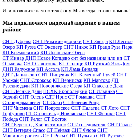
Я согласен на обработку персональных данных.
Или позвоните нам по телефону. Мы всегда готовы помочь!
Мы подключаем видеонаблюдение в вашем
районе
СНТ Дубрава
СНТ Рижские дворики
СНТ Звезда
КП Лесное
Озеро
КП Рузза
СТ Экспетр
СНТ Никос
КП Гранд Руза Парк
КП Кремлёвский
КП Львовские Озера
СТ Иннар
ДНП Новое Копцево
снт без названия или нп
СТ
Ольховка
СНТ Салотопка
КП Солнце
КП Рузский Эко-Дом
ДНП Радужное
КП Ассоль
КП Лама-Виладж
ДНТ Данилково
СНТ Пищевик
КП Каменный Ручей
СНТ
Урожай
СНТ Строково
КП Вернисаж
КП Мартово
ДП
Рузские дачи
КП Новорижские Озера
КП Спасские Дачи
СНТ Лесные Дали
ПСХК Ярополецкий
СТ Ильинка
СТ
Зодчий
СНТ Олень
СДТ Ирис
СТ Ромашка
СНТ
Стройдормашевец
СТ Союз
СТ Зеленая Роща
СНТ Чисмена
СНТ Покровское
СНТ Палатка
СТ Лето
СНТ
Горбуново
СТ Строитель д.Новлянское
СНТ Феникс
СНТ
Победа
СНТ Релог
СТ Восток
СНТ Березка д.Хворостинино
СТ Исследователь
СНТ Спасс
СНТ Ветеран-Спасс
СТ Пейзаж
СНТ Флора
СНТ
Машиностроитель
СНТ Ритм
СНТ Пульсар
СНТ Рузское