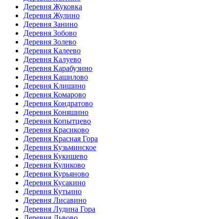
Деревня Жуковка
Деревня Жулино
Деревня Занино
Деревня Зобово
Деревня Золево
Деревня Калеево
Деревня Калуево
Деревня Карабузино
Деревня Кашилово
Деревня Клишино
Деревня Комарово
Деревня Кондратово
Деревня Коняшино
Деревня Копытцево
Деревня Красиково
Деревня Красная Гора
Деревня Кузьминское
Деревня Кукишево
Деревня Куликово
Деревня Курьяново
Деревня Кусакино
Деревня Кутьино
Деревня Лисавино
Деревня Лудина Гора
Деревня Львово