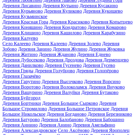
Деревня Любятино
Деревня Львово
Деревня Лудина Гора
Деревня Лисавино
Деревня Кутьино
Деревня Кусакино
Деревня Курьяново
Деревня Куликово
Деревня Кукишево
Деревня Кузьминское
Деревня Красная Гора
Деревня Красиково
Деревня Копытцево
Деревня Коняшино
Деревня Кондратово
Деревня Комарово
Деревня Клишино
Деревня Кашилово
Деревня Карабузино
Деревня Калуево
Село Калеево
Деревня Калеево
Деревня Золево
Деревня
Зобово
Деревня Занино
Деревня Жулино
Деревня Жуковка
Деревня Житино
Деревня Жданово
Деревня Еднево
Деревня Дубосеково
Деревня Дроздова
Деревня Дерменцево
Деревня Данилково
Деревня Гусенево
Деревня Гусево
Деревня Гряды
Деревня Голубцово
Деревня Голопёрово
Деревня Глазачёво
Деревня Гарутино
Деревня Высочково
Деревня Ворсино
Деревня Воротово
Деревня Волоколамск
Деревня Внуково
Деревня Вашурино
Деревня Валуйки
Деревня Бутаково
Деревня Буйгород
Деревня Бортники
Деревня Большое Сырково
Деревня
Большое Стромилово
Деревня Большое Петровское
Деревня
Большое Никольское
Деревня Богданово
Деревня Березниково
Деревня Батурово
Деревня Балобаново
Деревня Бабошино
Деревня Аннино
Деревня Анино
Деревня Амельфино
Деревня Александровское
Село Аксёново
Деревня Ярополец