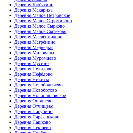
Деревня Любятино
Деревня Макариха
Деревня Малое Петровское
Деревня Малое Стромилово
Деревня Малое Сырково
Деревня Малое Сытьково
Деревня Масленниково
Деревня Матрёнино
Деревня Медвёдки
Деревня Милованье
Деревня Муромцево
Деревня Мусино
Деревня Нелидово
Деревня Нефёдово
Деревня Никиты
Деревня Новоболычево
Деревня Новоботово
Деревня Новопавловское
Деревня Осташево
Деревня Отчищево
Деревня Пагубино
Деревня Парфеньково
Деревня Пашково
Деревня Пекшево
Деревня Полёво