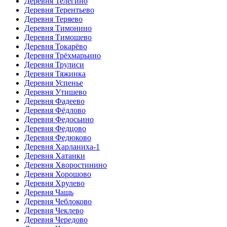
Деревня Телегино
Деревня Терентьево
Деревня Теряево
Деревня Тимонино
Деревня Тимошево
Деревня Токарёво
Деревня Трёхмарьино
Деревня Трулиси
Деревня Тяжинка
Деревня Успенье
Деревня Утишево
Деревня Фадеево
Деревня Фёдлово
Деревня Федосьино
Деревня Федцово
Деревня Федюково
Деревня Харланиха-1
Деревня Хатанки
Деревня Хворостинино
Деревня Хорошово
Деревня Хрулево
Деревня Чащь
Деревня Чеблоково
Деревня Чеклево
Деревня Чередово