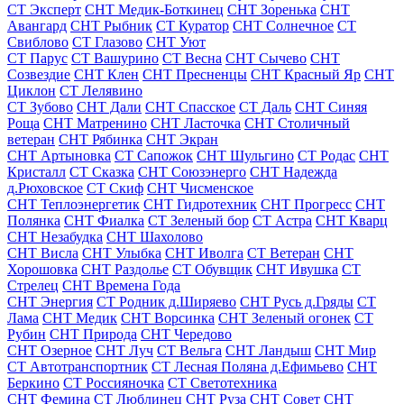
СТ Эксперт
СНТ Медик-Боткинец
СНТ Зоренька
СНТ
Авангард
СНТ Рыбник
СТ Куратор
СНТ Солнечное
СТ
Свиблово
СТ Глазово
СНТ Уют
СТ Парус
СТ Вашурино
СТ Весна
СНТ Сычево
СНТ
Созвездие
СНТ Клен
СНТ Пресненцы
СНТ Красный Яр
СНТ
Циклон
СТ Лелявино
СТ Зубово
СНТ Дали
СНТ Спасское
СТ Даль
СНТ Синяя
Роща
СНТ Матренино
СНТ Ласточка
СНТ Столичный
ветеран
СНТ Рябинка
СНТ Экран
СНТ Артыновка
СТ Сапожок
СНТ Шульгино
СТ Родас
СНТ
Кристалл
СТ Сказка
СНТ Союзэнерго
СНТ Надежда
д.Рюховское
СТ Скиф
СНТ Чисменское
СНТ Теплоэнергетик
СНТ Гидротехник
СНТ Прогресс
СНТ
Полянка
СНТ Фиалка
СТ Зеленый бор
СТ Астра
СНТ Кварц
СНТ Незабудка
СНТ Шахолово
СНТ Висла
СНТ Улыбка
СНТ Иволга
СТ Ветеран
СНТ
Хорошовка
СНТ Раздолье
СТ Обувщик
СНТ Ивушка
СТ
Стрелец
СНТ Времена Года
СНТ Энергия
СТ Родник д.Ширяево
СНТ Русь д.Гряды
СТ
Лама
СНТ Медик
СНТ Ворсинка
СНТ Зеленый огонек
СТ
Рубин
СНТ Природа
СНТ Чередово
СНТ Озерное
СНТ Луч
СТ Вельга
СНТ Ландыш
СНТ Мир
СТ Автотранспортник
СТ Лесная Поляна д.Ефимьево
СНТ
Беркино
СТ Россияночка
СТ Светотехника
СНТ Фемина
СТ Люблинец
СНТ Руза
СНТ Совет
СНТ