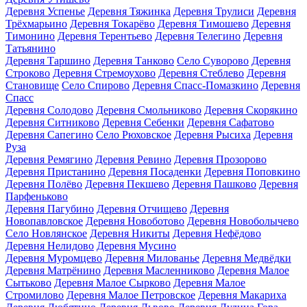
Деревня Успенье
Деревня Тяжинка
Деревня Трулиси
Деревня
Трёхмарьино
Деревня Токарёво
Деревня Тимошево
Деревня
Тимонино
Деревня Терентьево
Деревня Телегино
Деревня
Татьянино
Деревня Таршино
Деревня Танково
Село Суворово
Деревня
Строково
Деревня Стремоухово
Деревня Стеблево
Деревня
Становище
Село Спирово
Деревня Спасс-Помазкино
Деревня
Спасс
Деревня Солодово
Деревня Смольниково
Деревня Скорякино
Деревня Ситниково
Деревня Себенки
Деревня Сафатово
Деревня Сапегино
Село Рюховское
Деревня Рысиха
Деревня
Руза
Деревня Ремягино
Деревня Ревино
Деревня Прозорово
Деревня Пристанино
Деревня Посаденки
Деревня Поповкино
Деревня Полёво
Деревня Пекшево
Деревня Пашково
Деревня
Парфеньково
Деревня Пагубино
Деревня Отчищево
Деревня
Новопавловское
Деревня Новоботово
Деревня Новоболычево
Село Новлянское
Деревня Никиты
Деревня Нефёдово
Деревня Нелидово
Деревня Мусино
Деревня Муромцево
Деревня Милованье
Деревня Медвёдки
Деревня Матрёнино
Деревня Масленниково
Деревня Малое
Сытьково
Деревня Малое Сырково
Деревня Малое
Стромилово
Деревня Малое Петровское
Деревня Макариха