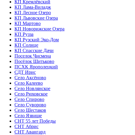
КП Кремлёвский
КП Лама-Виладж
КП Лесное Озеро
КП Львовские Озера
КП Мартово
КП Новорижские Озера
КП Рузза
КП Рузский Эко-Дом
КП Солнце
КП Спасские Дачи
Поселок Чисмена
Посёлок Шитьково
ПСХК Ярополецкий
СДТ Ирис
Село Аксёново
Село Калеево
Село Новлянское
Село Рюховское
Село Спирово
Село Суворово
Село Шестаков
Село Язвище
СНТ 55 лет Победы
СНТ Абрис
СНТ Авангард