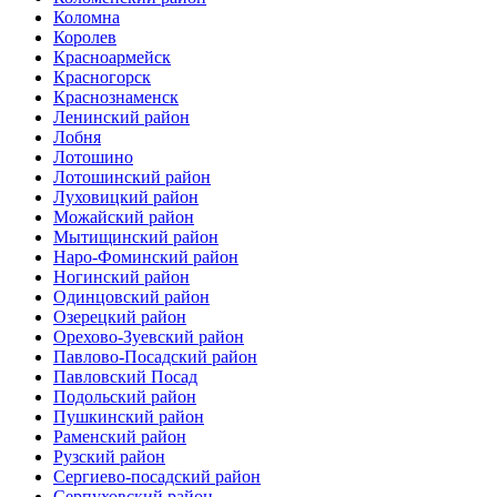
Коломна
Королев
Красноармейск
Красногорск
Краснознаменск
Ленинский район
Лобня
Лотошино
Лотошинский район
Луховицкий район
Можайский район
Мытищинский район
Наро-Фоминский район
Ногинский район
Одинцовский район
Озерецкий район
Орехово-Зуевский район
Павлово-Посадский район
Павловский Посад
Подольский район
Пушкинский район
Раменский район
Рузский район
Сергиево-посадский район
Серпуховский район