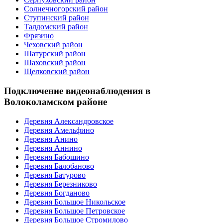
Солнечногорский район
Ступинский район
Талдомский район
Фрязино
Чеховский район
Шатурский район
Шаховский район
Щелковский район
Подключение видеонаблюдения в
Волоколамском районе
Деревня Александровское
Деревня Амельфино
Деревня Анино
Деревня Аннино
Деревня Бабошино
Деревня Балобаново
Деревня Батурово
Деревня Березниково
Деревня Богданово
Деревня Большое Никольское
Деревня Большое Петровское
Деревня Большое Стромилово