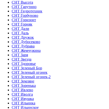
СНТ Высота
СНТ Гарутино
СНТ Гидротехник
СНТ Горбуново
СНТ Горизонт
СНТ Горняк
СНТ Дали
СНТ Даль
СНТ Дружок
СНТ Дубосеково
СНТ Дубрава
СНТ Жемчужина
СНТ Заря
СНТ Звезда
СНТ Здоровье
СНТ Зеленый Бор
СНТ Зеленый огонек
СНТ Зеленый огонек-2
СНТ Земляне
СНТ Зоренька
СНТ Ивлево
СНТ Иволга
СНТ Ивушка
СНТ Ильинка
СНТ Ильинское