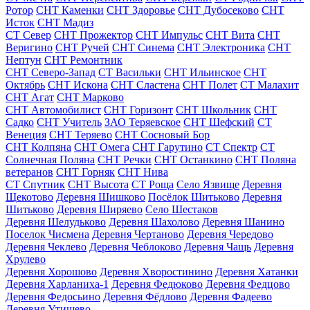
Ротор
СНТ Каменки
СНТ Здоровье
СНТ Дубосеково
СНТ
Исток
СНТ Мадиз
СТ Север
СНТ Прожектор
СНТ Импульс
СНТ Вита
СНТ
Веригино
СНТ Ручей
СНТ Синема
СНТ Электроника
СНТ
Нептун
СНТ Ремонтник
СНТ Северо-Запад
СТ Васильки
СНТ Ильинское
СНТ
Октябрь
СНТ Искона
СНТ Сластена
СНТ Полет
СТ Малахит
СНТ Агат
СНТ Марково
СНТ Автомобилист
СНТ Горизонт
СНТ Школьник
СНТ
Садко
СНТ Учитель
ЗАО Теряевское
СНТ Шефский
СТ
Венеция
СНТ Теряево
СНТ Сосновый Бор
СНТ Колпяна
СНТ Омега
СНТ Гарутино
СТ Спектр
СТ
Солнечная Поляна
СНТ Речки
СНТ Останкино
СНТ Поляна
ветеранов
СНТ Горняк
СНТ Нива
СТ Спутник
СНТ Высота
СТ Роща
Село Язвище
Деревня
Щекотово
Деревня Шишково
Посёлок Шитьково
Деревня
Шитьково
Деревня Ширяево
Село Шестаков
Деревня Шелудьково
Деревня Шахолово
Деревня Шанино
Поселок Чисмена
Деревня Чертаново
Деревня Чередово
Деревня Чеклево
Деревня Чеблоково
Деревня Чащь
Деревня
Хрулево
Деревня Хорошово
Деревня Хворостинино
Деревня Хатанки
Деревня Харланиха-1
Деревня Федюково
Деревня Федцово
Деревня Федосьино
Деревня Фёдлово
Деревня Фадеево
Деревня Утишево