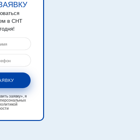
ЗАЯВКУ
зоваться
ем в СНТ
годня!
АЯВКУ
ить заявку», я
 персональных
политикой
ности