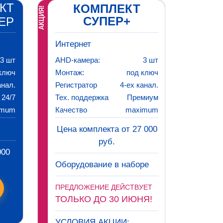
КТ
КОМПЛЕКТ
АКЦИЯ!
СУПЕР+
ЕР
Интернет
3 шт
AHD-камера:
3 шт
ключ
Монтаж:
под ключ
анал.
Регистратор
4-ех канал.
24/7
Тех. поддержка
Премиум
imum
Качество
maximum
Цена комплекта от 27 000
руб.
000
Оборудование в наборе
ПРЕДЛОЖЕНИЕ ДЕЙСТВУЕТ
ТОЛЬКО ДО 30 ИЮНЯ!
УСЛОВИЯ АКЦИИ: