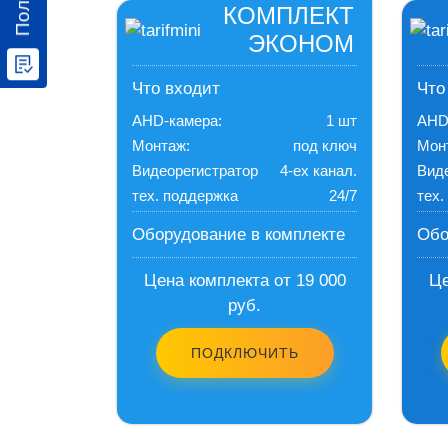
КОМПЛЕКТ
ЭКОНОМ
Что входит
Что
AHD-камера:
1 шт
AHD
Монтаж:
под ключ
Мон
Видеорегистратор
4-ех канал.
Вид
тех. поддержка
24/7
тех.
Оборудование в комплекте
Обо
Цена комплекта от 19 000
Це
руб.
ПОДКЛЮЧИТЬ