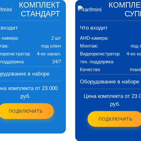
КОМПЛЕКТ
КОМПЛЕ
СТАНДАРТ
СУП
 входит
Что входит
-камера:
2 шт
AHD-камера:
таж:
под ключ
Монтаж:
под 
еорегистратор
4-ех канал.
Видеорегистратор
4-ех к
 поддержка
24/7
тех. поддержка
Качество
max
рудование в наборе
Оборудование в наборе
на комплекта от 23 000
руб.
Цена комплекта от 23 
руб.
ПОДКЛЮЧИТЬ
ПОДКЛЮЧИТЬ