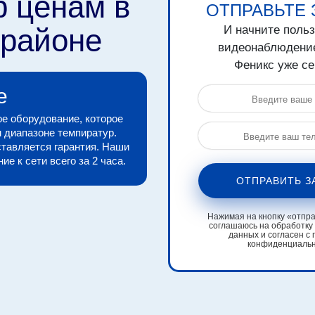
р ценам в
ОТПРАВЬТЕ 
 районе
И начните поль
видеонаблюдени
Феникс уже се
е
е оборудование, которое
 диапазоне темпиратур.
тавляется гарантия. Наши
е к сети всего за 2 часа.
ОТПРАВИТЬ З
Нажимая на кнопку «отправ
соглашаюсь на обработку
данных и согласен с 
конфиденциаль