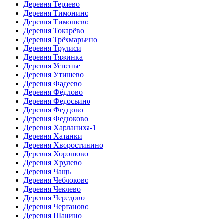
Деревня Теряево
Деревня Тимонино
Деревня Тимошево
Деревня Токарёво
Деревня Трёхмарьино
Деревня Трулиси
Деревня Тяжинка
Деревня Успенье
Деревня Утишево
Деревня Фадеево
Деревня Фёдлово
Деревня Федосьино
Деревня Федцово
Деревня Федюково
Деревня Харланиха-1
Деревня Хатанки
Деревня Хворостинино
Деревня Хорошово
Деревня Хрулево
Деревня Чащь
Деревня Чеблоково
Деревня Чеклево
Деревня Чередово
Деревня Чертаново
Деревня Шанино