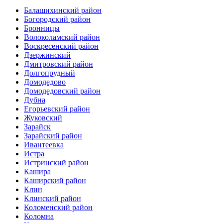
Балашихинский район
Богородский район
Бронницы
Волоколамский район
Воскресенский район
Дзержинский
Дмитровский район
Долгопрудный
Домодедово
Домодедовский район
Дубна
Егорьевский район
Жуковский
Зарайск
Зарайский район
Ивантеевка
Истра
Истринский район
Кашира
Каширский район
Клин
Клинский район
Коломенский район
Коломна