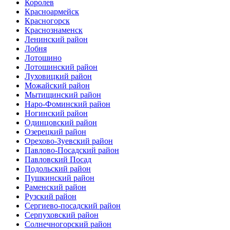
Королев
Красноармейск
Красногорск
Краснознаменск
Ленинский район
Лобня
Лотошино
Лотошинский район
Луховицкий район
Можайский район
Мытищинский район
Наро-Фоминский район
Ногинский район
Одинцовский район
Озерецкий район
Орехово-Зуевский район
Павлово-Посадский район
Павловский Посад
Подольский район
Пушкинский район
Раменский район
Рузский район
Сергиево-посадский район
Серпуховский район
Солнечногорский район