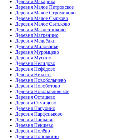
Деревня Макариха
Деревня Малое Петровское
Деревня Малое Стромилово
Деревня Малое Сырково
Деревня Малое Сытьково
Деревня Масленниково
Деревня Матрёнино
Деревня Медвёдки
Деревня Милованье
Деревня Муромцево
Деревня Мусино
Деревня Нелидово
Деревня Нефёдово
Деревня Никиты
Деревня Новоболычево
Деревня Новоботово
Деревня Новопавловское
Деревня Осташево
Деревня Отчищево
Деревня Пагубино
Деревня Парфеньково
Деревня Пашково
Деревня Пекшево
Деревня Полёво
Деревня Поповкино