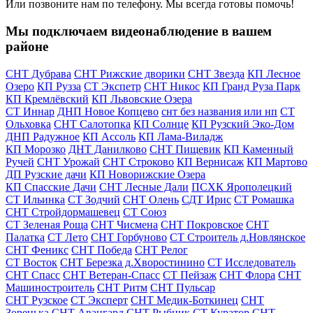
Или позвоните нам по телефону. Мы всегда готовы помочь!
Мы подключаем видеонаблюдение в вашем
районе
СНТ Дубрава
СНТ Рижские дворики
СНТ Звезда
КП Лесное
Озеро
КП Рузза
СТ Экспетр
СНТ Никос
КП Гранд Руза Парк
КП Кремлёвский
КП Львовские Озера
СТ Иннар
ДНП Новое Копцево
снт без названия или нп
СТ
Ольховка
СНТ Салотопка
КП Солнце
КП Рузский Эко-Дом
ДНП Радужное
КП Ассоль
КП Лама-Виладж
КП Морозко
ДНТ Данилково
СНТ Пищевик
КП Каменный
Ручей
СНТ Урожай
СНТ Строково
КП Вернисаж
КП Мартово
ДП Рузские дачи
КП Новорижские Озера
КП Спасские Дачи
СНТ Лесные Дали
ПСХК Ярополецкий
СТ Ильинка
СТ Зодчий
СНТ Олень
СДТ Ирис
СТ Ромашка
СНТ Стройдормашевец
СТ Союз
СТ Зеленая Роща
СНТ Чисмена
СНТ Покровское
СНТ
Палатка
СТ Лето
СНТ Горбуново
СТ Строитель д.Новлянское
СНТ Феникс
СНТ Победа
СНТ Релог
СТ Восток
СНТ Березка д.Хворостинино
СТ Исследователь
СНТ Спасс
СНТ Ветеран-Спасс
СТ Пейзаж
СНТ Флора
СНТ
Машиностроитель
СНТ Ритм
СНТ Пульсар
СНТ Рузское
СТ Эксперт
СНТ Медик-Боткинец
СНТ
Зоренька
СНТ Авангард
СНТ Рыбник
СТ Куратор
СНТ