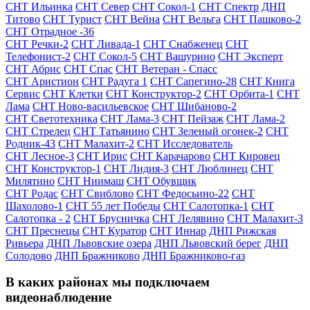
СНТ Ильинка
СНТ Север
СНТ Сокол-1
СНТ Спектр
ДНП
Титово
СНТ Турист
СНТ Вейна
СНТ Вельга
СНТ Пашково-2
СНТ Отрадное -36
СНТ Речки-2
СНТ Ливада-1
СНТ Снабженец
СНТ
Телефонист-2
СНТ Сокол-5
СНТ Вашурино
СНТ Эксперт
СНТ Абрис
СНТ Спас
СНТ Ветеран - Спасс
СНТ Аристион
СНТ Радуга 1
СНТ Сапегино-28
СНТ Книга
Сервис
СНТ Клетки
СНТ Конструктор-2
СНТ Орбита-1
СНТ
Лама
СНТ Ново-васильевское
СНТ Шибаново-2
СНТ Светотехника
СНТ Лама-3
СНТ Пейзаж
СНТ Лама-2
СНТ Стрелец
СНТ Татьянино
СНТ Зеленый огонек-2
СНТ
Родник-43
СНТ Малахит-2
СНТ Исследователь
СНТ Лесное-3
СНТ Ирис
СНТ Карачарово
СНТ Кировец
СНТ Конструктор-1
СНТ Лидия-3
СНТ Люблинец
СНТ
Милятино
СНТ Ниимаш
СНТ Обувщик
СНТ Родас
СНТ Свиблово
СНТ Федосьино-22
СНТ
Шахолово-1
СНТ 55 лет Победы
СНТ Салотопка-1
СНТ
Салотопка - 2
СНТ Брусничка
СНТ Лелявино
СНТ Малахит-3
СНТ Преснецы
СНТ Куратор
СНТ Иннар
ДНП Рижская
Ривьера
ДНП Львовские озера
ДНП Львовский берег
ДНП
Солодово
ДНП Бражниково
ДНП Бражниково-газ
В каких районах мы подключаем
видеонаблюдение