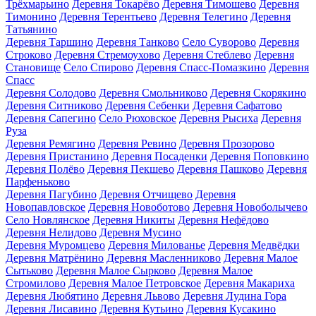
Трёхмарьино
Деревня Токарёво
Деревня Тимошево
Деревня
Тимонино
Деревня Терентьево
Деревня Телегино
Деревня
Татьянино
Деревня Таршино
Деревня Танково
Село Суворово
Деревня
Строково
Деревня Стремоухово
Деревня Стеблево
Деревня
Становище
Село Спирово
Деревня Спасс-Помазкино
Деревня
Спасс
Деревня Солодово
Деревня Смольниково
Деревня Скорякино
Деревня Ситниково
Деревня Себенки
Деревня Сафатово
Деревня Сапегино
Село Рюховское
Деревня Рысиха
Деревня
Руза
Деревня Ремягино
Деревня Ревино
Деревня Прозорово
Деревня Пристанино
Деревня Посаденки
Деревня Поповкино
Деревня Полёво
Деревня Пекшево
Деревня Пашково
Деревня
Парфеньково
Деревня Пагубино
Деревня Отчищево
Деревня
Новопавловское
Деревня Новоботово
Деревня Новоболычево
Село Новлянское
Деревня Никиты
Деревня Нефёдово
Деревня Нелидово
Деревня Мусино
Деревня Муромцево
Деревня Милованье
Деревня Медвёдки
Деревня Матрёнино
Деревня Масленниково
Деревня Малое
Сытьково
Деревня Малое Сырково
Деревня Малое
Стромилово
Деревня Малое Петровское
Деревня Макариха
Деревня Любятино
Деревня Львово
Деревня Лудина Гора
Деревня Лисавино
Деревня Кутьино
Деревня Кусакино