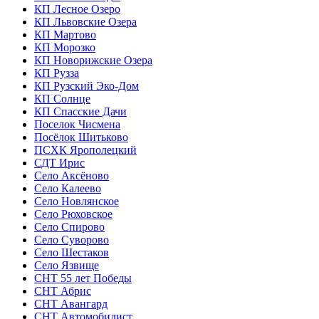
КП Лесное Озеро
КП Львовские Озера
КП Мартово
КП Морозко
КП Новорижские Озера
КП Рузза
КП Рузский Эко-Дом
КП Солнце
КП Спасские Дачи
Поселок Чисмена
Посёлок Шитьково
ПСХК Ярополецкий
СДТ Ирис
Село Аксёново
Село Калеево
Село Новлянское
Село Рюховское
Село Спирово
Село Суворово
Село Шестаков
Село Язвище
СНТ 55 лет Победы
СНТ Абрис
СНТ Авангард
СНТ Автомобилист