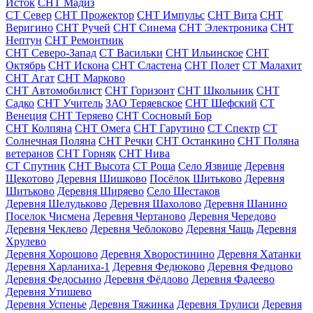
Исток
СНТ Мадиз
СТ Север
СНТ Прожектор
СНТ Импульс
СНТ Вита
СНТ
Веригино
СНТ Ручей
СНТ Синема
СНТ Электроника
СНТ
Нептун
СНТ Ремонтник
СНТ Северо-Запад
СТ Васильки
СНТ Ильинское
СНТ
Октябрь
СНТ Искона
СНТ Сластена
СНТ Полет
СТ Малахит
СНТ Агат
СНТ Марково
СНТ Автомобилист
СНТ Горизонт
СНТ Школьник
СНТ
Садко
СНТ Учитель
ЗАО Теряевское
СНТ Шефский
СТ
Венеция
СНТ Теряево
СНТ Сосновый Бор
СНТ Колпяна
СНТ Омега
СНТ Гарутино
СТ Спектр
СТ
Солнечная Поляна
СНТ Речки
СНТ Останкино
СНТ Поляна
ветеранов
СНТ Горняк
СНТ Нива
СТ Спутник
СНТ Высота
СТ Роща
Село Язвище
Деревня
Щекотово
Деревня Шишково
Посёлок Шитьково
Деревня
Шитьково
Деревня Ширяево
Село Шестаков
Деревня Шелудьково
Деревня Шахолово
Деревня Шанино
Поселок Чисмена
Деревня Чертаново
Деревня Чередово
Деревня Чеклево
Деревня Чеблоково
Деревня Чащь
Деревня
Хрулево
Деревня Хорошово
Деревня Хворостинино
Деревня Хатанки
Деревня Харланиха-1
Деревня Федюково
Деревня Федцово
Деревня Федосьино
Деревня Фёдлово
Деревня Фадеево
Деревня Утишево
Деревня Успенье
Деревня Тяжинка
Деревня Трулиси
Деревня