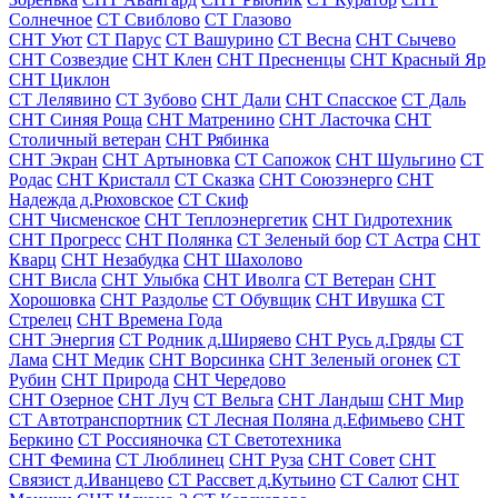
Солнечное
СТ Свиблово
СТ Глазово
СНТ Уют
СТ Парус
СТ Вашурино
СТ Весна
СНТ Сычево
СНТ Созвездие
СНТ Клен
СНТ Пресненцы
СНТ Красный Яр
СНТ Циклон
СТ Лелявино
СТ Зубово
СНТ Дали
СНТ Спасское
СТ Даль
СНТ Синяя Роща
СНТ Матренино
СНТ Ласточка
СНТ
Столичный ветеран
СНТ Рябинка
СНТ Экран
СНТ Артыновка
СТ Сапожок
СНТ Шульгино
СТ
Родас
СНТ Кристалл
СТ Сказка
СНТ Союзэнерго
СНТ
Надежда д.Рюховское
СТ Скиф
СНТ Чисменское
СНТ Теплоэнергетик
СНТ Гидротехник
СНТ Прогресс
СНТ Полянка
СТ Зеленый бор
СТ Астра
СНТ
Кварц
СНТ Незабудка
СНТ Шахолово
СНТ Висла
СНТ Улыбка
СНТ Иволга
СТ Ветеран
СНТ
Хорошовка
СНТ Раздолье
СТ Обувщик
СНТ Ивушка
СТ
Стрелец
СНТ Времена Года
СНТ Энергия
СТ Родник д.Ширяево
СНТ Русь д.Гряды
СТ
Лама
СНТ Медик
СНТ Ворсинка
СНТ Зеленый огонек
СТ
Рубин
СНТ Природа
СНТ Чередово
СНТ Озерное
СНТ Луч
СТ Вельга
СНТ Ландыш
СНТ Мир
СТ Автотранспортник
СТ Лесная Поляна д.Ефимьево
СНТ
Беркино
СТ Россияночка
СТ Светотехника
СНТ Фемина
СТ Люблинец
СНТ Руза
СНТ Совет
СНТ
Связист д.Иванцево
СТ Рассвет д.Кутьино
СТ Салют
СНТ