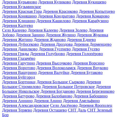
Деревня Курьяново
Деревня Куликово
Деревня Кукишево
Деревня Кузьминское
Деревня Красная Гора
Деревня Красиково
Деревня Копытцево
Деревня Коняшино
Деревня Кондратово
Деревня Комарово
Деревня Клишино
Деревня Кашилово
Деревня Карабузино
Деревня Калуево
Село Калеево
Деревня Калеево
Деревня Золево
Деревня
Зобово
Деревня Занино
Деревня Жулино
Деревня Жуковка
Деревня Житино
Деревня Жданово
Деревня Еднево
Деревня Дубосеково
Деревня Дроздова
Деревня Дерменцево
Деревня Данилково
Деревня Гусенево
Деревня Гусево
Деревня Гряды
Деревня Голубцово
Деревня Голопёрово
Деревня Глазачёво
Деревня Гарутино
Деревня Высочково
Деревня Ворсино
Деревня Воротово
Деревня Волоколамск
Деревня Внуково
Деревня Вашурино
Деревня Валуйки
Деревня Бутаково
Деревня Буйгород
Деревня Бортники
Деревня Большое Сырково
Деревня
Большое Стромилово
Деревня Большое Петровское
Деревня
Большое Никольское
Деревня Богданово
Деревня Березниково
Деревня Батурово
Деревня Балобаново
Деревня Бабошино
Деревня Аннино
Деревня Анино
Деревня Амельфино
Деревня Александровское
Село Аксёново
Деревня Ярополец
Деревня Теряево
Деревня Осташево
СНТ Даль
СНТ Зеленый
Бор