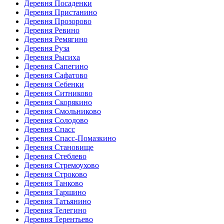
Деревня Посаденки
Деревня Пристанино
Деревня Прозорово
Деревня Ревино
Деревня Ремягино
Деревня Руза
Деревня Рысиха
Деревня Сапегино
Деревня Сафатово
Деревня Себенки
Деревня Ситниково
Деревня Скорякино
Деревня Смольниково
Деревня Солодово
Деревня Спасс
Деревня Спасс-Помазкино
Деревня Становище
Деревня Стеблево
Деревня Стремоухово
Деревня Строково
Деревня Танково
Деревня Таршино
Деревня Татьянино
Деревня Телегино
Деревня Терентьево