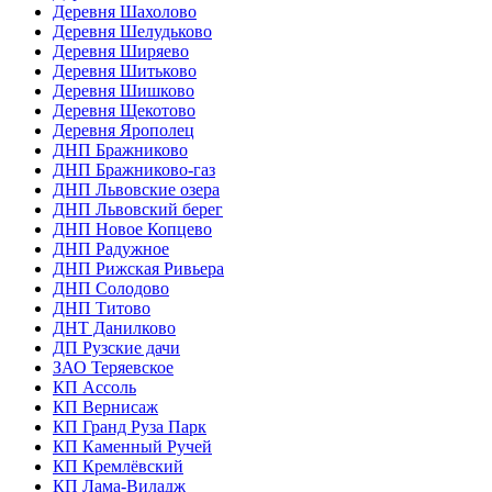
Деревня Шахолово
Деревня Шелудьково
Деревня Ширяево
Деревня Шитьково
Деревня Шишково
Деревня Щекотово
Деревня Ярополец
ДНП Бражниково
ДНП Бражниково-газ
ДНП Львовские озера
ДНП Львовский берег
ДНП Новое Копцево
ДНП Радужное
ДНП Рижская Ривьера
ДНП Солодово
ДНП Титово
ДНТ Данилково
ДП Рузские дачи
ЗАО Теряевское
КП Ассоль
КП Вернисаж
КП Гранд Руза Парк
КП Каменный Ручей
КП Кремлёвский
КП Лама-Виладж