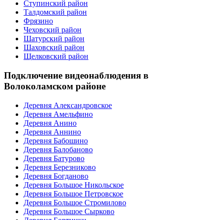
Ступинский район
Талдомский район
Фрязино
Чеховский район
Шатурский район
Шаховский район
Щелковский район
Подключение видеонаблюдения в
Волоколамском районе
Деревня Александровское
Деревня Амельфино
Деревня Анино
Деревня Аннино
Деревня Бабошино
Деревня Балобаново
Деревня Батурово
Деревня Березниково
Деревня Богданово
Деревня Большое Никольское
Деревня Большое Петровское
Деревня Большое Стромилово
Деревня Большое Сырково