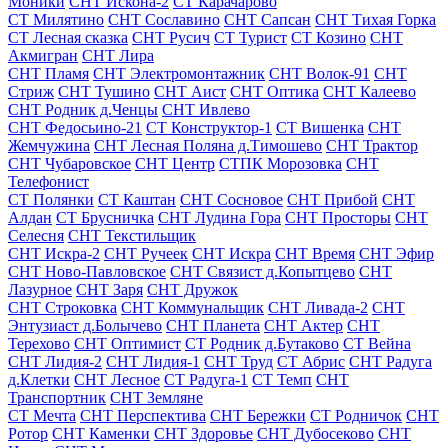
Моники
СНТ Искона-2
СТ Карачарово
СТ Милятино
СНТ Сославино
СНТ Сапсан
СНТ Тихая Горка
СТ Лесная сказка
СНТ Русич
СТ Турист
СТ Козино
СНТ
Акмигран
СНТ Лира
СНТ Пламя
СНТ Электромонтажник
СНТ Волок-91
СНТ
Стриж
СНТ Тушино
СНТ Аист
СНТ Оптика
СНТ Калеево
СНТ Родник д.Ченцы
СНТ Ивлево
СНТ Федосьино-21
СТ Конструктор-1
СТ Вишенка
СНТ
Жемчужина
СНТ Лесная Поляна д.Тимошево
СНТ Трактор
СНТ Чубаровское
СНТ Центр
СТПК Морозовка
СНТ
Телефонист
СТ Полянки
СТ Каштан
СНТ Сосновое
СНТ Прибой
СНТ
Алдан
СТ Брусничка
СНТ Лудина Гора
СНТ Просторы
СНТ
Селесня
СНТ Текстильщик
СНТ Искра-2
СНТ Ручеек
СНТ Искра
СНТ Время
СНТ Эфир
СНТ Ново-Павловское
СНТ Связист д.Копытцево
СНТ
Лазурное
СНТ Заря
СНТ Дружок
СНТ Строковка
СНТ Коммунальщик
СНТ Ливада-2
СНТ
Энтузиаст д.Болычево
СНТ Планета
СНТ Актер
СНТ
Терехово
СНТ Оптимист
СТ Родник д.Бутаково
СТ Вейна
СНТ Лидия-2
СНТ Лидия-1
СНТ Труд
СТ Абрис
СНТ Радуга
д.Клетки
СНТ Лесное
СТ Радуга-1
СТ Темп
СНТ
Транспортник
СНТ Земляне
СТ Мечта
СНТ Перспектива
СНТ Бережки
СТ Родничок
СНТ
Ротор
СНТ Каменки
СНТ Здоровье
СНТ Дубосеково
СНТ