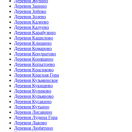
Деревня Жулино
Деревня Занино
Деревня Зобово
Деревня Золево
Деревня Калеево
Деревня Калуево
Деревня Карабузино
Деревня Кашилово
Деревня Клишино
Деревня Комарово
Деревня Кондратово
Деревня Коняшино
Деревня Копытцево
Деревня Красиково
Деревня Красная Гора
Деревня Кузьминское
Деревня Кукишево
Деревня Куликово
Деревня Курьяново
Деревня Кусакино
Деревня Кутьино
Деревня Лисавино
Деревня Лудина Гора
Деревня Львово
Деревня Любятино