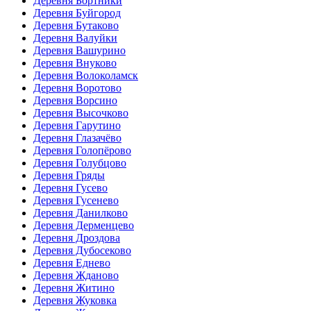
Деревня Бортники
Деревня Буйгород
Деревня Бутаково
Деревня Валуйки
Деревня Вашурино
Деревня Внуково
Деревня Волоколамск
Деревня Воротово
Деревня Ворсино
Деревня Высочково
Деревня Гарутино
Деревня Глазачёво
Деревня Голопёрово
Деревня Голубцово
Деревня Гряды
Деревня Гусево
Деревня Гусенево
Деревня Данилково
Деревня Дерменцево
Деревня Дроздова
Деревня Дубосеково
Деревня Еднево
Деревня Жданово
Деревня Житино
Деревня Жуковка